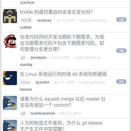
ryan4yin
NVMe 的盘符重启时会发生变化吗？
12
问与答
•
louisxxx
•
Jun 9, 2023
• Lastly replied by
ryd994
仓库代码同时开发当期和下期需求，为保
证当期需求代码不包含下期需求代码，如
何管理分支更合理？
16
git
•
jaredyam
•
Jun 3, 2023
• Lastly replied by
xuanbg
在 Linux 系统运行的时候 dd 系统到新硬盘
11
Linux
•
byte404
•
Jun 11, 2023
• Lastly replied by
hanssx
请看为什么 squash merge 以后 master 分
支没有增加一个 commit?
git
•
huzhikuizainali
•
May 31, 2023
人为的制造文件差异，为什么 git rebase
不产生文件冲突提醒？