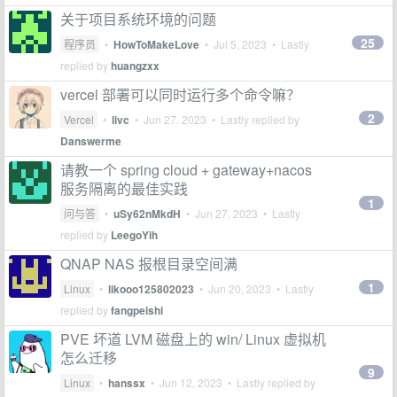
关于项目系统环境的问题
25
程序员
•
HowToMakeLove
•
Jul 5, 2023
• Lastly
replied by
huangzxx
vercel 部署可以同时运行多个命令嘛？
2
Vercel
•
livc
•
Jun 27, 2023
• Lastly replied by
Danswerme
请教一个 spring cloud + gateway+nacos
服务隔离的最佳实践
1
问与答
•
uSy62nMkdH
•
Jun 27, 2023
• Lastly
replied by
LeegoYih
QNAP NAS 报根目录空间满
1
Linux
•
likooo125802023
•
Jun 20, 2023
• Lastly
replied by
fangpeishi
PVE 坏道 LVM 磁盘上的 win/ Linux 虚拟机
怎么迁移
9
Linux
•
hanssx
•
Jun 12, 2023
• Lastly replied by