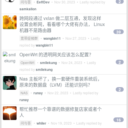
2
问与答
•
EeffDev
•
Nov 30, 2023
• Lastly replied by
samkallon
跨网段通过 vxlan 做二层互通，发现这样
设置会断网，看看哪个大佬有办法， Linux
机器不是路由器
39
宽带症候群
•
wangbin11
•
Nov 27, 2023
• Lastly
replied by
wangbin11
OpenWrt 的透明网关应该怎么配置？
2
OpenWrt
•
smilekung
•
Nov 24, 2023
• Lastly
replied by
smilekung
Nas 主板坏了，换一套硬件重装系统后，
原来的数据盘（LVM）还能识别吗？
2
NAS
•
runay
•
Nov 22, 2023
• Lastly replied by
runay
帮忙推荐一个靠谱的数据修复店家或者个
人
16
问与答
•
whiler
•
Nov 19, 2023
• Lastly replied by