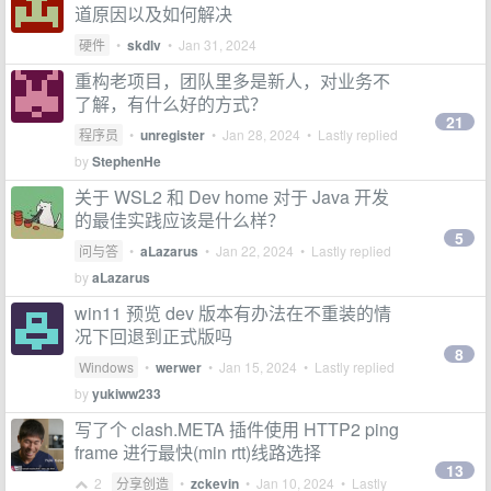
道原因以及如何解决
硬件
•
skdlv
•
Jan 31, 2024
重构老项目，团队里多是新人，对业务不
了解，有什么好的方式？
21
程序员
•
unregister
•
Jan 28, 2024
• Lastly replied
by
StephenHe
关于 WSL2 和 Dev home 对于 Java 开发
的最佳实践应该是什么样？
5
问与答
•
aLazarus
•
Jan 22, 2024
• Lastly replied
by
aLazarus
win11 预览 dev 版本有办法在不重装的情
况下回退到正式版吗
8
Windows
•
werwer
•
Jan 15, 2024
• Lastly replied
by
yukiww233
写了个 clash.META 插件使用 HTTP2 ping
frame 进行最快(min rtt)线路选择
13
2
分享创造
•
zckevin
•
Jan 10, 2024
• Lastly