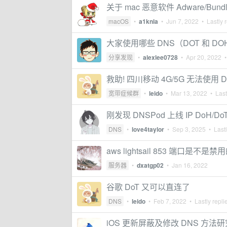
关于 mac 恶意软件 Adware/Bund
macOS
•
a1knla
•
Jun 7, 2022
• Lastly 
大家使用哪些 DNS（DOT 和 DOH
分享发现
•
alexlee0728
•
Apr 20, 2022
•
救助! 四川移动 4G/5G 无法使用 D
宽带症候群
•
leido
•
Mar 13, 2022
• Last
刚发现 DNSPod 上线 IP DoH/Do
DNS
•
love4taylor
•
Sep 3, 2025
• Lastl
aws lightsail 853 端口是不是禁
服务器
•
dxatgp02
•
Jan 16, 2022
谷歌 DoT 又可以直连了
DNS
•
leido
•
Feb 7, 2022
• Lastly repli
iOS 更新屏蔽及修改 DNS 方法研