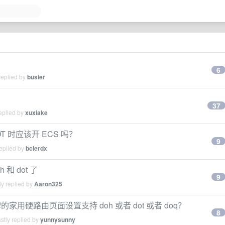
6
replied by
busier
37
eplied by
xuxiake
 时应该开 ECS 吗？
9
eplied by
bclerdx
 和 dot 了
9
y replied by
Aaron325
硬路由页面设置支持 doh 或者 dot 或者 doq？
8
stly replied by
yunnysunny