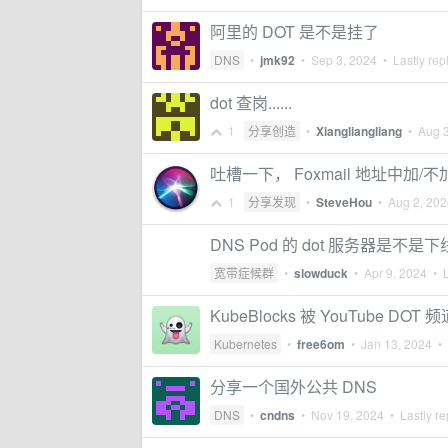
阿里的 DOT 是不是挂了
DNS
•
jmk92
•
Sep 3, 2024
• Lastly rep
dot 查岗......
1
分享创造
•
Xiangliangliang
•
Aug 
吐槽一下， Foxmail 地址中加/
1
分享发现
•
SteveHou
•
Aug 2, 202
DNS Pod 的 dot 服务器是不是下
宽带症候群
•
slowduck
•
Apr 9, 2024
• L
KubeBlocks 被 YouTube DOT
Kubernetes
•
free6om
•
Jan 13, 2024
• 
分享一个国外公共 DNS
DNS
•
cndns
•
Nov 19, 2024
• Lastly re