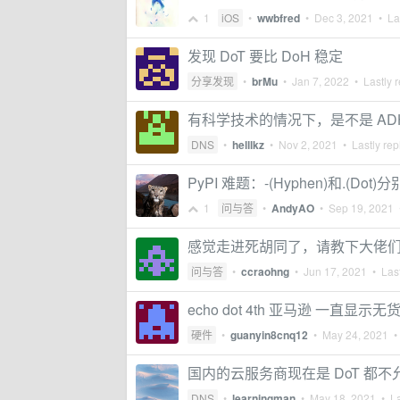
1
iOS
•
wwbfred
•
Dec 3, 2021
• Las
发现 DoT 要比 DoH 稳定
分享发现
•
brMu
•
Jan 7, 2022
• Lastly r
有科学技术的情况下，是不是 ADH 
DNS
•
helllkz
•
Nov 2, 2021
• Lastly rep
PyPI 难题：-(Hyphen)和.(D
1
问与答
•
AndyAO
•
Sep 19, 2021
•
感觉走进死胡同了，请教下大佬们关
问与答
•
ccraohng
•
Jun 17, 2021
• Last
echo dot 4th 亚马逊 一直显示无
硬件
•
guanyin8cnq12
•
May 24, 2021
• 
国内的云服务商现在是 DoT 都
DNS
•
learningman
•
May 18, 2021
• La