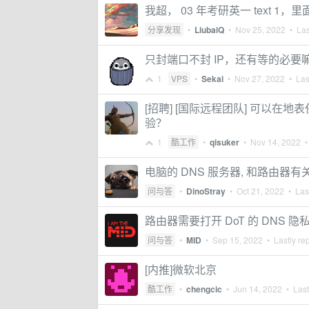
我超， 03 年考研英一 text
分享发现
•
LiubaiQ
•
Nov 25, 2022
• Las
只封端口不封 IP，还有等的必要
1
VPS
•
Sekai
•
Nov 27, 2022
• Last
[招聘] [国际远程团队] 可以在地
验？
1
酷工作
•
qisuker
•
Nov 14, 2022
• 
电脑的 DNS 服务器, 和路由器有
问与答
•
DinoStray
•
Oct 21, 2022
• Last
路由器需要打开 DoT 的 DNS 
问与答
•
MID
•
Sep 15, 2022
• Lastly re
[内推]微软北京
酷工作
•
chengcic
•
Jun 14, 2022
• Last