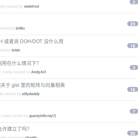
2
tly replied by
wwbfred
23
eplied by
brMu
或者说 DOH/DOT 没什么用
18
lied by
leido
ot)分别用在什么情况下？
3
 Lastly replied by
AndyAO
于 glsl 里的矩阵与向量相乘
16
ly replied by
sillydaddy
货
7
Lastly replied by
guanyin8cnq12
不允许建立了吗？
20
stly replied by
yfugibr