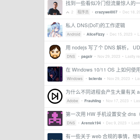
找到一些看似冷门但流量惊人的一些网站
2
程序员
•
crazywei007
•
Dec 18, 2
私人 DNS(DoT)的工作逻辑
Android
•
AliceFizzy
•
Dec 15, 2023
• La
用 nodejs 写了个 DNS 解析， UDP
DNS
•
pagxir
•
Nov 29, 2023
• Lastly re
在 Windows 10/11 OS 上如何
Windows
•
bclerdx
•
Nov 29, 2023
• Las
为什么不同进程会产生大量有关 activ
Adobe
•
Frauhling
•
Nov 17, 2023
• Last
第一次用 HW 手机设置安全 dn
DNS
•
Arenxk194
•
Dec 9, 2023
• Lastl
有一些关于 web 合规的事情，