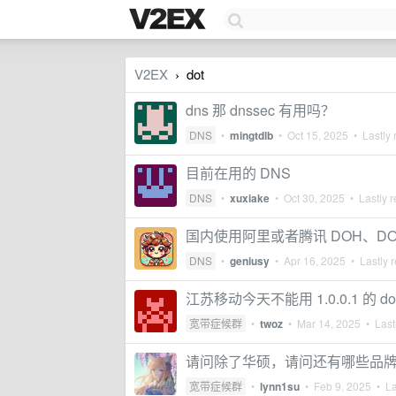
V2EX
dot
›
dns 那 dnssec 有用吗？
DNS
•
mingtdlb
•
Oct 15, 2025
• Lastly 
目前在用的 DNS
DNS
•
xuxiake
•
Oct 30, 2025
• Lastly r
国内使用阿里或者腾讯 DOH、DOT
DNS
•
geniusy
•
Apr 16, 2025
• Lastly r
江苏移动今天不能用 1.0.0.1 的 doh
宽带症候群
•
twoz
•
Mar 14, 2025
• Lastl
请问除了华硕，请问还有哪些品牌的家用
宽带症候群
•
lynn1su
•
Feb 9, 2025
• La