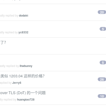
20
stly replied by
dodakt
5
tly replied by
yc8332
不成了？
5
stly replied by
ihwbunny
 1203.04 这样的价格？
26
replied by
Jerry6
er TLS (DoT) 的一个问题
10
ly replied by
huangtao728