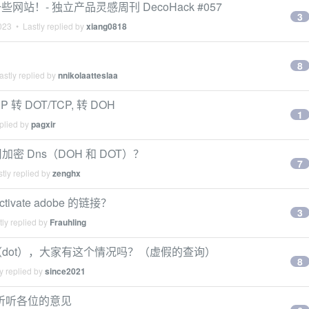
！- 独立产品灵感周刊 DecoHack #057
3
023
• Lastly replied by
xiang0818
8
stly replied by
nnikolaatteslaa
 转 DOT/TCP, 转 DOH
1
plied by
pagxir
使用加密 Dns（DOH 和 DOT）？
7
tly replied by
zenghx
ate adobe 的链接？
3
ly replied by
Frauhling
s（dot），大家有这个情况吗？（虚假的查询）
8
y replied by
since2021
想听听各位的意见