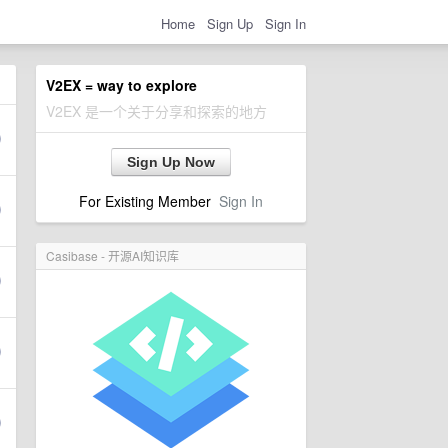
Home
Sign Up
Sign In
V2EX = way to explore
V2EX 是一个关于分享和探索的地方
Sign Up Now
For Existing Member
Sign In
Casibase - 开源AI知识库