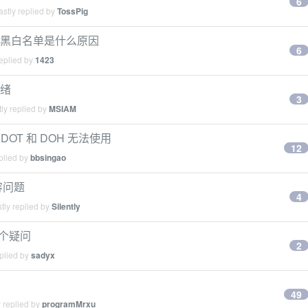
6
stly replied by
TossPig
规则和黑白名单是什么原因
6
eplied by
1423
头绪
3
ly replied by
MSIAM
OT 和 DOH 无法使用
12
plied by
bbsingao
兼容问题
4
tly replied by
Silently
一个疑问
2
plied by
sadyx
49
 replied by
programMrxu