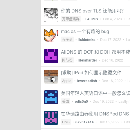
你的 DNS over TLS 还能用吗？
宽带症候群
•
L4Linux
•
Feb 4, 2023
• La
mac os 一个有趣的 bug
程序员
•
liuidetmks
•
Dec 17, 2022
• Las
AliDNS 的 DOT 和 DOH 都用
问与答
•
lifeisharder
•
Dec 16, 2022
[求助] iPad 如何显示隐藏文件
Apple
•
leverestfish
•
Dec 16, 2022
• La
美国年轻人英语口语中一般怎么读类似
美国
•
edis0n0
•
Dec 19, 2022
• Lastly 
在华硕路由器使用 DNSPod DNS ov
DNS
•
872517414
•
Dec 15, 2022
• Last