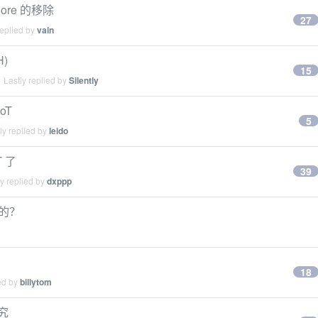
lore 的移除
27
replied by
vain
)
15
 Lastly replied by
Silently
oT
5
ly replied by
leido
T 了
39
y replied by
dxppp
用的？
18
ed by
billytom
究