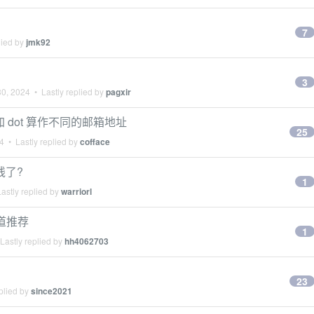
7
lied by
jmk92
3
30, 2024
• Lastly replied by
pagxir
不加 dot 算作不同的邮箱地址
25
4
• Lastly replied by
cofface
线了?
1
astly replied by
warriorl
 频道推荐
1
Lastly replied by
hh4062703
23
plied by
since2021