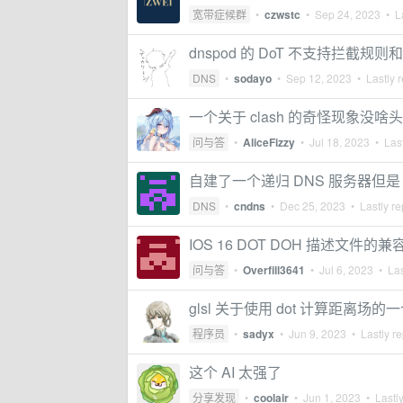
宽带症候群
•
czwstc
•
Sep 24, 2023
• La
dnspod 的 DoT 不支持拦截
DNS
•
sodayo
•
Sep 12, 2023
• Lastly r
一个关于 clash 的奇怪现象没啥
问与答
•
AliceFizzy
•
Jul 18, 2023
• Last
自建了一个递归 DNS 服务器但是 D
DNS
•
cndns
•
Dec 25, 2023
• Lastly re
IOS 16 DOT DOH 描述文件的
问与答
•
Overfill3641
•
Jul 6, 2023
• Las
glsl 关于使用 dot 计算距离场的
程序员
•
sadyx
•
Jun 9, 2023
• Lastly re
这个 AI 太强了
分享发现
•
coolair
•
Jun 1, 2023
• Lastly