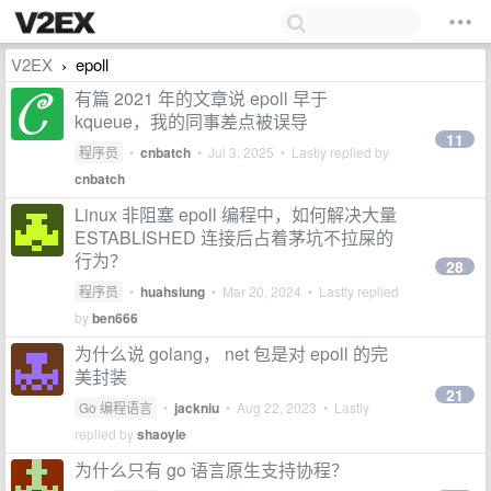
V2EX
epoll
›
有篇 2021 年的文章说 epoll 早于
kqueue，我的同事差点被误导
11
程序员
•
cnbatch
•
Jul 3, 2025
• Lastly replied by
cnbatch
Linux 非阻塞 epoll 编程中，如何解决大量
ESTABLISHED 连接后占着茅坑不拉屎的
行为？
28
程序员
•
huahsiung
•
Mar 20, 2024
• Lastly replied
by
ben666
为什么说 golang， net 包是对 epoll 的完
美封装
21
Go 编程语言
•
jackniu
•
Aug 22, 2023
• Lastly
replied by
shaoyie
为什么只有 go 语言原生支持协程？