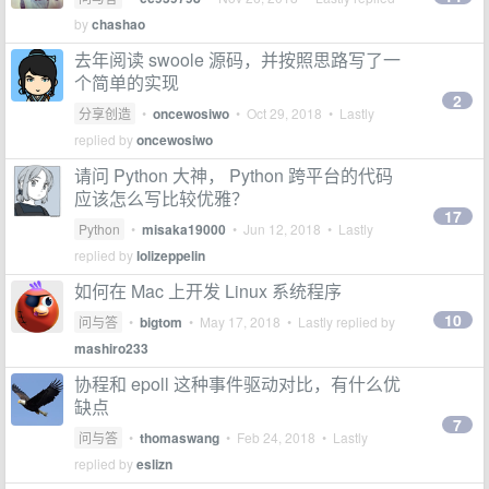
by
chashao
去年阅读 swoole 源码，并按照思路写了一
个简单的实现
2
分享创造
•
oncewosiwo
•
Oct 29, 2018
• Lastly
replied by
oncewosiwo
请问 Python 大神， Python 跨平台的代码
应该怎么写比较优雅？
17
Python
•
misaka19000
•
Jun 12, 2018
• Lastly
replied by
lolizeppelin
如何在 Mac 上开发 Linux 系统程序
10
问与答
•
bigtom
•
May 17, 2018
• Lastly replied by
mashiro233
协程和 epoll 这种事件驱动对比，有什么优
缺点
7
问与答
•
thomaswang
•
Feb 24, 2018
• Lastly
replied by
eslizn