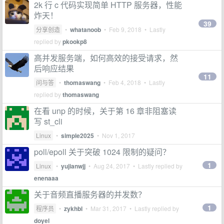
2k 行 c 代码实现简单 HTTP 服务器，性能
炸天！
39
分享创造
•
whatanoob
•
Feb 9, 2018
• Lastly
replied by
pkookp8
高并发服务端，如何高效的接受请求，然
后响应结果
11
问与答
•
thomaswang
•
Feb 4, 2018
• Lastly
replied by
thomaswang
在看 unp 的时候，关于第 16 章非阻塞读
写 st_cli
Linux
•
simple2025
•
Nov 1, 2017
poll/epoll 关于突破 1024 限制的疑问？
1
Linux
•
yujianwjj
•
Aug 24, 2017
• Lastly replied by
enenaaa
关于音频直播服务器的并发数？
1
程序员
•
zykhbl
•
Mar 31, 2017
• Lastly replied by
doyel