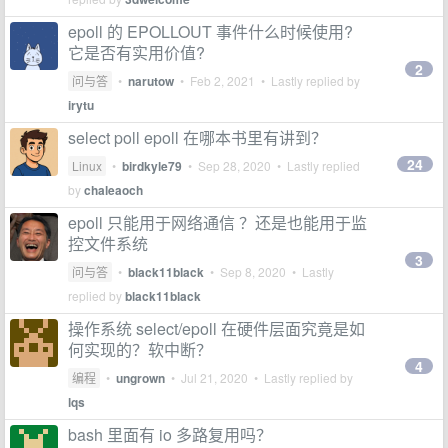
epoll 的 EPOLLOUT 事件什么时候使用?
它是否有实用价值?
2
问与答
•
narutow
•
Feb 2, 2021
• Lastly replied by
irytu
select poll epoll 在哪本书里有讲到？
24
Linux
•
birdkyle79
•
Sep 28, 2020
• Lastly replied
by
chaleaoch
epoll 只能用于网络通信 ？还是也能用于监
控文件系统
3
问与答
•
black11black
•
Sep 8, 2020
• Lastly
replied by
black11black
操作系统 select/epoll 在硬件层面究竟是如
何实现的？软中断？
4
编程
•
ungrown
•
Jul 21, 2020
• Lastly replied by
lqs
bash 里面有 io 多路复用吗？