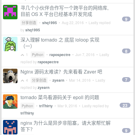
寻几个小伙伴合作写一个跨平台的网络库,
目前 OS X 平台已经基本开发完成
9
分享创造
•
shq1995
•
Aug 22, 2016
• Lastly replied
by
shq1995
深入理解 tornado 之 底层 ioloop 实现
（一）
8
1
Python
•
rapospectre
•
Jun 7, 2016
• Lastly
replied by
rapospectre
Nginx 源码太难读？先来看看 Zaver 吧
7
4
分享创造
•
zyearn
•
Mar 14, 2016
• Lastly
replied by
zyearn
tornado 菜鸟看源码关于 epoll 的问题
23
Python
•
triThirty
•
Mar 9, 2016
• Lastly replied by
triThirty
nginx 为什么是异步非阻塞，请大家帮忙解
答下？
9