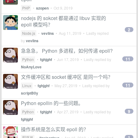
PHP
•
szopen
•
Oct 9, 2019
nodejs 的 sokcet 都是通过 libuv 实现的
epoll 模型吗？
2
Node.js
•
vevlins
•
Aug 11, 2019
• Lastly replied
by
vevlins
急急急， Python 多进程，如何传递 epoll?
11
Python
•
fghjghf
•
Jun 17, 2019
• Lastly replied by
NoAnyLove
文件缓冲区和 socket 缓冲区 是同一个吗？
11
Linux
•
fghjghf
•
May 27, 2019
• Lastly replied by
scriptB0y
Python epollin 的一些问题。
9
Python
•
fghjghf
•
Apr 27, 2019
• Lastly replied by
fghjghf
操作系统是怎么实现 epoll 的？
1
程序员
•
•
Apr 16, 2019
• Lastly replied