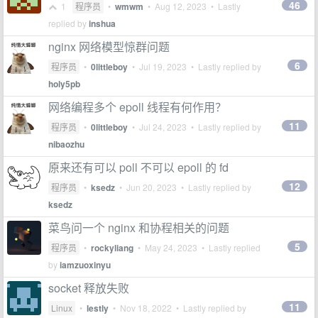
46
1
程序员
•
wmwm
•
Aug 12, 2023
• Lastly
replied by
inshua
nginx 网络模型惊群问题
6
程序员
•
0littleboy
•
Jul 19, 2023
• Lastly replied by
holy5pb
网络编程多个 epoll 线程有何作用？
11
程序员
•
0littleboy
•
Jul 24, 2023
• Lastly replied by
nibaozhu
原来还有可以 poll 不可以 epoll 的 fd
12
程序员
•
ksedz
•
Jun 20, 2023
• Lastly replied by
ksedz
菜鸟问一个 nginx 和协程相关的问题
5
程序员
•
rockyliang
•
May 24, 2023
• Lastly replied
by
iamzuoxinyu
socket 释放失败
11
Linux
•
lestly
•
Nov 18, 2022
• Lastly replied by