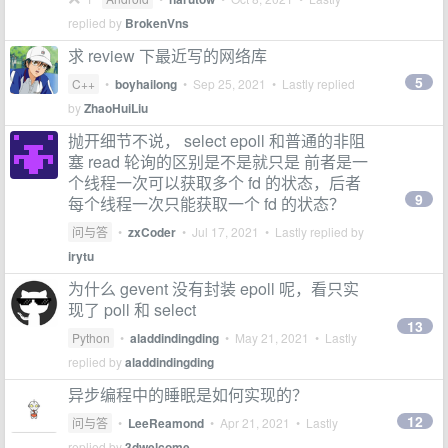
replied by
BrokenVns
求 review 下最近写的网络库
5
C++
•
boyhailong
•
Sep 25, 2021
• Lastly replied
by
ZhaoHuiLiu
抛开细节不说， select epoll 和普通的非阻
塞 read 轮询的区别是不是就只是 前者是一
个线程一次可以获取多个 fd 的状态，后者
9
每个线程一次只能获取一个 fd 的状态？
问与答
•
zxCoder
•
Jul 17, 2021
• Lastly replied by
irytu
为什么 gevent 没有封装 epoll 呢，看只实
现了 poll 和 select
13
Python
•
aladdindingding
•
May 21, 2021
• Lastly
replied by
aladdindingding
异步编程中的睡眠是如何实现的？
12
问与答
•
LeeReamond
•
Apr 21, 2021
• Lastly
replied by
3dwelcome