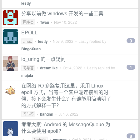
lestly
分享以前做 windows 开发的一些工具
程序员
•
Twan
•
Nov 10, 2022
EPOLL
3
Linux
•
lestly
•
Nov 9, 2022
• Lastly replied by
BingoXuan
io_uring 的一点疑问
1
问与答
•
dreamlike
•
Oct 4, 2022
• Lastly replied by
majula
在网络 I/O 多路复用这里，采用 Linux
epoll 方式，当有一个客户端连接到的时
候，接下会发生什么？有谁能用简洁明了
的方式解释一下？
问与答
•
kangmf
•
Jun 6, 2022
考考大家: Android 的 MessageQueue 为
什么要使用 epoll?
8
1
Android
•
narutow
•
Oct 8, 2021
• Lastly