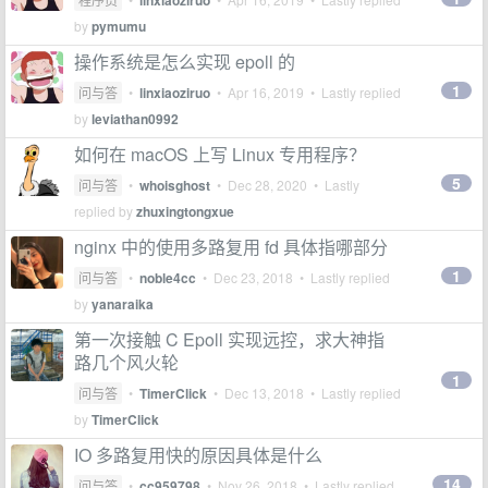
linxiaoziruo
by
pymumu
操作系统是怎么实现 epoll 的
1
问与答
•
linxiaoziruo
•
Apr 16, 2019
• Lastly replied
by
leviathan0992
如何在 macOS 上写 Linux 专用程序？
5
问与答
•
whoisghost
•
Dec 28, 2020
• Lastly
replied by
zhuxingtongxue
nginx 中的使用多路复用 fd 具体指哪部分
1
问与答
•
noble4cc
•
Dec 23, 2018
• Lastly replied
by
yanaraika
第一次接触 C Epoll 实现远控，求大神指
路几个风火轮
1
问与答
•
TimerClick
•
Dec 13, 2018
• Lastly replied
by
TimerClick
IO 多路复用快的原因具体是什么
14
问与答
•
cc959798
•
Nov 26, 2018
• Lastly replied