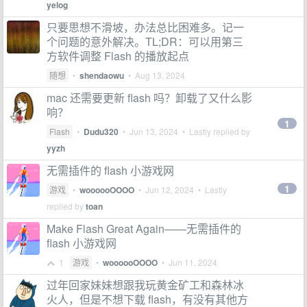
yelog
只要思想不滑坡，办法总比困难多。记一
个问题的意外解决。TL;DR：可以用第三
方软件调整 Flash 的播放起点
随想
•
shendaowu
•
Aug 13, 2024
mac 还需要更新 flash 吗？卸载了又什么影
响？
1
Flash
•
Dudu320
•
Jun 13, 2024
• Lastly replied by
yyzh
无需插件的 flash 小游戏网
1
游戏
•
woooooOOOO
•
Jun 12, 2024
• Lastly
replied by
toan
Make Flash Great Again——无需插件的
flash 小游戏网
1
游戏
•
woooooOOOO
•
Jun 11, 2024
过年回家妹妹想跟我玩黄金矿工和森林冰
火人，但是不想下载 flash，有没有其他方