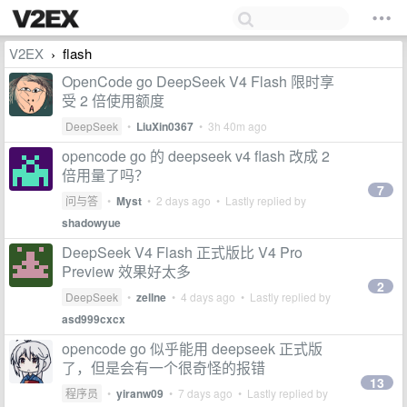
V2EX
flash
›
OpenCode go DeepSeek V4 Flash 限时享
受 2 倍使用额度
DeepSeek
•
LiuXin0367
•
3h 40m ago
opencode go 的 deepseek v4 flash 改成 2
倍用量了吗？
7
问与答
•
Myst
•
2 days ago
• Lastly replied by
shadowyue
DeepSeek V4 Flash 正式版比 V4 Pro
Preview 效果好太多
2
DeepSeek
•
zellne
•
4 days ago
• Lastly replied by
asd999cxcx
opencode go 似乎能用 deepseek 正式版
了，但是会有一个很奇怪的报错
13
程序员
•
yiranw09
•
7 days ago
• Lastly replied by