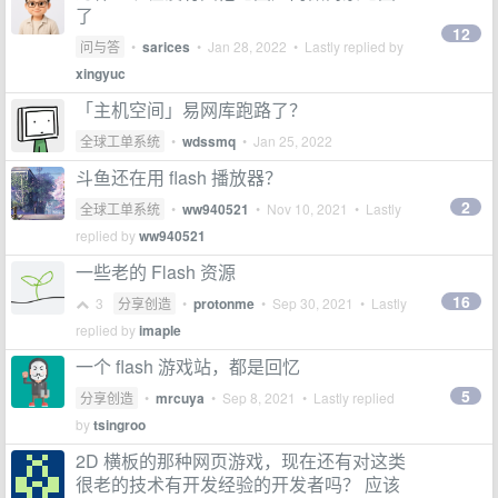
了
12
问与答
•
sarices
•
Jan 28, 2022
• Lastly replied by
xingyuc
「主机空间」易网库跑路了？
全球工单系统
•
wdssmq
•
Jan 25, 2022
斗鱼还在用 flash 播放器？
2
全球工单系统
•
ww940521
•
Nov 10, 2021
• Lastly
replied by
ww940521
一些老的 Flash 资源
16
3
分享创造
•
protonme
•
Sep 30, 2021
• Lastly
replied by
imaple
一个 flash 游戏站，都是回忆
5
分享创造
•
mrcuya
•
Sep 8, 2021
• Lastly replied
by
tsingroo
2D 横板的那种网页游戏，现在还有对这类
很老的技术有开发经验的开发者吗？ 应该