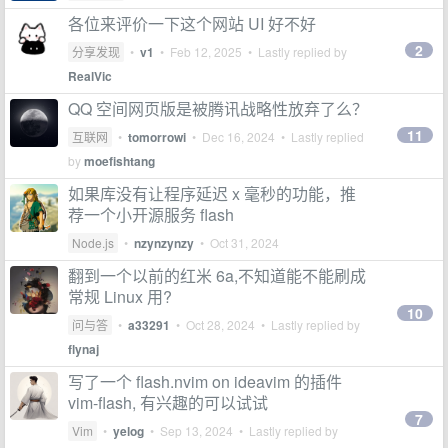
各位来评价一下这个网站 UI 好不好
2
分享发现
•
v1
•
Feb 12, 2025
• Lastly replied by
RealVic
QQ 空间网页版是被腾讯战略性放弃了么？
11
互联网
•
tomorrowi
•
Dec 16, 2024
• Lastly replied
by
moefishtang
如果库没有让程序延迟 x 毫秒的功能，推
荐一个小开源服务 flash
Node.js
•
nzynzynzy
•
Oct 31, 2024
翻到一个以前的红米 6a,不知道能不能刷成
常规 Linux 用?
10
问与答
•
a33291
•
Oct 28, 2024
• Lastly replied by
flynaj
写了一个 flash.nvim on ideavim 的插件
vim-flash, 有兴趣的可以试试
7
Vim
•
yelog
•
Sep 13, 2024
• Lastly replied by