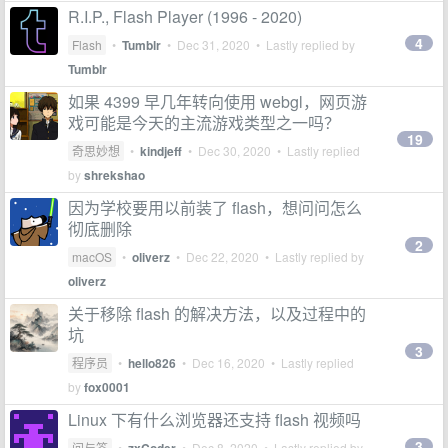
R.I.P., Flash Player (1996 - 2020)
4
Flash
•
Tumblr
•
Dec 31, 2020
• Lastly replied by
Tumblr
如果 4399 早几年转向使用 webgl，网页游
戏可能是今天的主流游戏类型之一吗？
19
奇思妙想
•
kindjeff
•
Dec 30, 2020
• Lastly replied
by
shrekshao
因为学校要用以前装了 flash，想问问怎么
彻底删除
2
macOS
•
oliverz
•
Dec 22, 2020
• Lastly replied by
oliverz
关于移除 flash 的解决方法，以及过程中的
坑
3
程序员
•
hello826
•
Dec 16, 2020
• Lastly replied
by
fox0001
Linux 下有什么浏览器还支持 flash 视频吗
3
问与答
•
•
Dec 8, 2020
• Lastly replied by