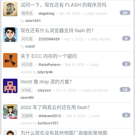
试问一下，现在还有 FLASH 的程序员吗
20
程序员
•
dogeking
•
Apr 18, 2022
• Lastly replied
by
sino1641
现在还有什么浏览器支持 flash 的？
9
问与答
•
2232588429
•
Apr 1, 2022
• Lastly replied
by
cozof
关于 ECC 内存的一个疑问
2
问与答
•
RatioPattern
•
Mar 8, 2022
• Lastly
replied by
julyclyde
html5 推 rtmp 流的方案？
18
HTML
•
xlzyxxn
•
Oct 15, 2022
• Lastly replied by
userdhf
2022 年了网易云村还在用 flash？
5
互联网
•
thinkwei2012
•
Feb 9, 2022
• Lastly
replied by
fuchico1551
为什么现在没有其他地图厂商做街景地图