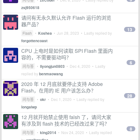
zxCoder
zsj950618
请问有无永久默认允许 Flash 运行的浏览
器产品？
13
Flash
•
Koshea
•
Jun 28, 2023
• Lastly replied by
forgottencoast
CPU 上电时是如何读取 SPI Flash 里面内
容的，不需要驱动吗？
6
问与答
•
liyongjun0803
•
Dec 4, 2020
• Lastly
replied by
benmaowang
2020 年 12 月底就要停止支持 Adobe
Flash，在用的 IE 用户该怎么办？
28
问与答
•
okr
•
Dec 1, 2020
• Lastly replied by
longaiwp
12 月就开始禁止使用 falsh 了，请问大家
有涉及到 flash 技术的已经改过来了吗？
8
问与答
•
king2014
•
Nov 24, 2020
• Lastly replied
by