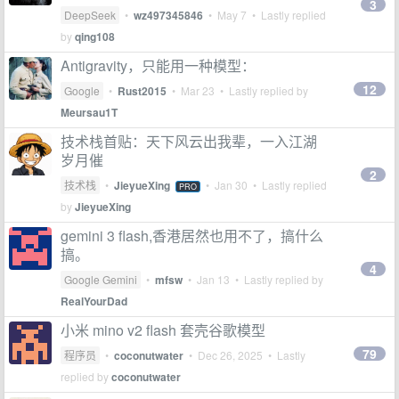
3
DeepSeek
•
wz497345846
•
May 7
• Lastly replied
by
qing108
Antigravity，只能用一种模型：
12
Google
•
Rust2015
•
Mar 23
• Lastly replied by
Meursau1T
技术栈首贴：天下风云出我辈，一入江湖
岁月催
2
技术栈
•
JieyueXing
•
Jan 30
• Lastly replied
PRO
by
JieyueXing
gemini 3 flash,香港居然也用不了，搞什么
搞。
4
Google Gemini
•
mfsw
•
Jan 13
• Lastly replied by
RealYourDad
小米 mino v2 flash 套壳谷歌模型
79
程序员
•
coconutwater
•
Dec 26, 2025
• Lastly
replied by
coconutwater