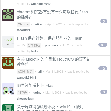
replied by
Chengnan049
chrome 浏览器有没有什么可以替代 flash
的插件？
3
Chrome
•
heikec
•
Apr 3, 2021
• Lastly replied by
MooRider
Flash 保存计划，保存那些老的 Flash
81
15
分享创造
•
protonme
•
Jul 24
• Lastly
replied by
IanHo
有关 Mikrotik 的产品和 RoutrrOS 的疑问请
教各位
12
宽带症候群
•
lxll
•
Mar 11, 2021
• Lastly replied by
wangdk23411
哪里还能看怀旧 Flash
3
问与答
•
nutting
•
Mar 1, 2021
• Lastly replied by
zhouweiluan
关于局域网(离线)环境下 win10 ie 使用