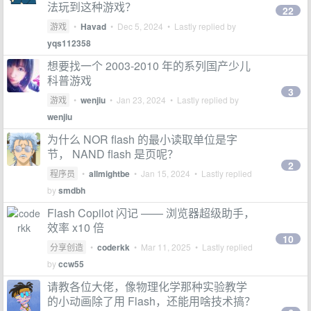
法玩到这种游戏？
22
游戏
•
Havad
•
Dec 5, 2024
• Lastly replied by
yqs112358
想要找一个 2003-2010 年的系列国产少儿
科普游戏
3
游戏
•
wenjiu
•
Jan 23, 2024
• Lastly replied by
wenjiu
为什么 NOR flash 的最小读取单位是字
节， NAND flash 是页呢？
2
程序员
•
allmightbe
•
Jan 15, 2024
• Lastly replied
by
smdbh
Flash Copilot 闪记 —— 浏览器超级助手，
效率 x10 倍
10
分享创造
•
coderkk
•
Mar 11, 2025
• Lastly replied
by
ccw55
请教各位大佬，像物理化学那种实验教学
的小动画除了用 Flash，还能用啥技术搞？