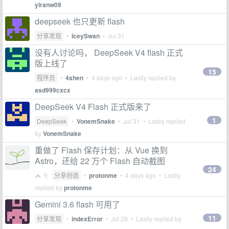
yiranw09
deepseek 也只更新 flash
分享发现
•
IceySwan
•
Jul 31
没有人讨论吗， DeepSeek V4 flash 正式
版上线了
15
程序员
•
4shen
•
4 days ago
• Lastly replied by
asd999cxcx
DeepSeek V4 Flash 正式版来了
1
DeepSeek
•
VonemSnake
•
Jul 31
• Lastly replied
by
VonemSnake
重做了 Flash 保存计划：从 Vue 换到
Astro，还给 22 万个 Flash 自动截图
24
5
分享创造
•
protonme
•
4 days ago
• Lastly
replied by
protonme
Gemini 3.6 flash 可用了
11
分享发现
•
indexError
•
Jul 29
• Lastly replied by