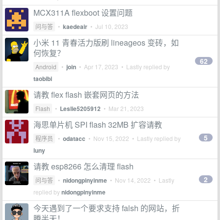
MCX311A flexboot 设置问题
问与答
•
kaedeair
•
Jul 10, 2023
小米 11 青春活力版刷 lineageos 变砖，如
何恢复？
62
Android
•
join
•
Apr 17, 2023
• Lastly replied by
taobibi
请教 flex flash 嵌套网页的方法
Flash
•
Leslie5205912
•
Mar 21, 2023
海思单片机 SPI flash 32MB 扩容请教
5
程序员
•
odatacc
•
Nov 15, 2022
• Lastly replied by
luny
请教 esp8266 怎么清理 flash
2
问与答
•
nidongpinyinme
•
Nov 14, 2022
• Lastly
replied by
nidongpinyinme
今天遇到了一个要求支持 falsh 的网站，折
腾半天！