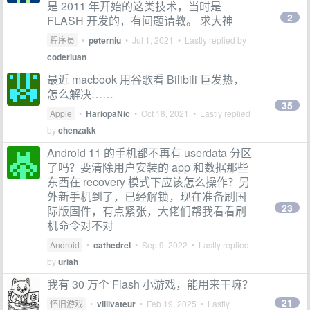
是 2011 年开始的这类技术，当时是
2
FLASH 开发的，有问题请教。 求大神
程序员
•
peterniu
•
Jul 1, 2021
• Lastly replied by
coderluan
最近 macbook 用谷歌看 Bilibili 巨发热，
怎么解决……
35
Apple
•
HariopaNic
•
Oct 18, 2021
• Lastly replied
by
chenzakk
Android 11 的手机都不再有 userdata 分区
了吗？要清除用户安装的 app 和数据那些
东西在 recovery 模式下应该怎么操作？另
外新手机到了，已经解锁，现在准备刷国
23
际版固件，有点紧张，大佬们帮我看看刷
机命令对不对
Android
•
cathedrel
•
Sep 9, 2022
• Lastly replied
by
uriah
我有 30 万个 Flash 小游戏，能用来干嘛？
21
怀旧游戏
•
villivateur
•
Feb 19, 2025
• Lastly