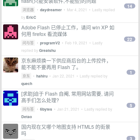
flash(只能安装软件,不能些)的问题
14
浏览器
•
daydreamer
•
Mar 4, 2021
• Lastly replied
by
EricC
Adobe Flash 已停止工作，请问 win XP 如
何用 firefox 看流媒体
22
问与答
•
programV2
•
Feb 19, 2021
• Lastly
replied by
Greatshu
京东麻烦换一下供应商后台的上传控件，
能不能不要再用 Flash 了。
1
京东
•
hahiru
•
Jan 22, 2021
• Lastly replied by
quech
[求助]迫于 Flash 自阉, 常用网站需要, 请问
高手们怎么处理?
5
问与答
•
6bytes
•
Jan 21, 2021
• Lastly replied by
Detao
国内现在又哪个地图支持 HTML5 的街景
吗
3