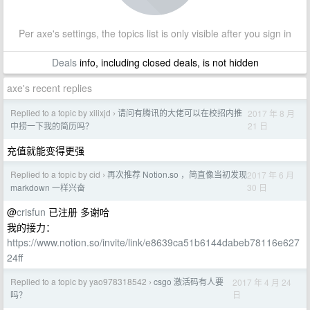
Per axe's settings, the topics list is only visible after you sign in
Deals
info, including closed deals, is not hidden
axe's recent replies
Replied to a topic by xilixjd
请问有腾讯的大佬可以在校招内推
2017 年 8 月
›
21 日
中捞一下我的简历吗？
充值就能变得更强
Replied to a topic by cid
再次推荐 Notion.so ，简直像当初发现
2017 年 6 月
›
30 日
markdown 一样兴奋
@
crisfun
已注册 多谢哈
我的接力：
https://www.notion.so/invite/link/e8639ca51b6144dabeb78116e627
24ff
Replied to a topic by yao978318542
csgo 激活码有人要
2017 年 4 月 24
›
日
吗？