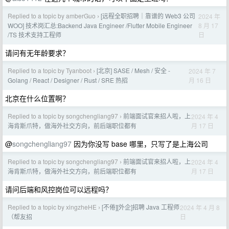
Replied to a topic by amberGuo
[远程全职招聘｜靠谱的 Web3 公司
2024 年
›
8 月 17
WOO] 技术岗汇总:Backend Java Engineer /Flutter Mobile Engineer
日
/TS 技术支持工程师
请问有无年龄要求？
Replied to a topic by Tyanboot
[北京] SASE / Mesh / 安全 -
2024 年 7
›
月 16 日
Golang / React / Designer / Rust / SRE 热招
北京在什么位置啊？
Replied to a topic by songchengliang97
前端面试官来招人啦，上
2024 年 4
›
月 17 日
海肯斯爪特，做海外社交方向，前后端职位都有
@
songchengliang97
因为你没写 base 哪里，只写了是上海公司
Replied to a topic by songchengliang97
前端面试官来招人啦，上
2024 年 4
›
月 17 日
海肯斯爪特，做海外社交方向，前后端职位都有
请问后端和风控岗位可以远程吗？
Replied to a topic by xingzheHE
[不倦][外企]招聘 Java 工程师
2024 年 4 月 8
›
日
（帮友招