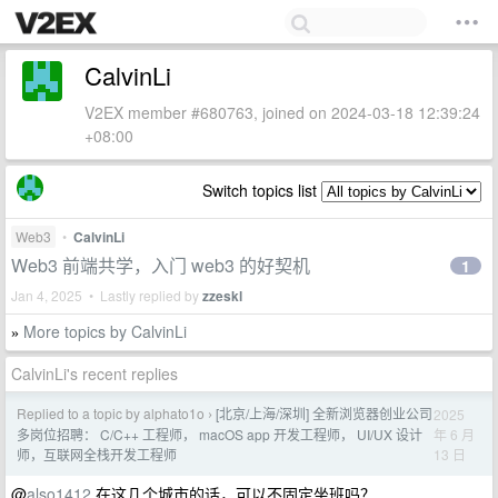
CalvinLi
V2EX member #680763, joined on 2024-03-18 12:39:24
+08:00
Switch topics list
Web3
•
CalvinLi
Web3 前端共学，入门 web3 的好契机
1
Jan 4, 2025 • Lastly replied by
zzeskl
More topics by CalvinLi
»
CalvinLi's recent replies
Replied to a topic by alphato1o
[北京/上海/深圳] 全新浏览器创业公司
2025
›
年 6 月
多岗位招聘： C/C++ 工程师， macOS app 开发工程师， UI/UX 设计
13 日
师，互联网全栈开发工程师
@
also1412
在这几个城市的话，可以不固定坐班吗？