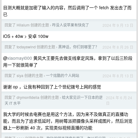
目测大概就是加密了输入的内容，然后调用了一个 fetch 发出去了而
已
回复了 Hilalum 创建的主题
咋没人说苹果有快充了
2024 年 9 月 13 日
›
iOS + 40w > 安卓 100w
回复了 todayswind 创建的主题
黑神话，你们到哪里了？
2024 年 8 月 26 日
›
@
xiaomayi000
黄风大王要先去做支线拿定风珠，拿到了以后三阶段
用一下就很简单了
回复了 siya 创建的主题
一个炫酷的个人网站
2024 年 8 月 13 日
›
谢谢 op ，让我有种回到了上个世纪拨号上网的感觉
回复了 drymonfidelia 创建的主题
给大家见识一下日本的逆
2024 年 6 月 24
›
日
天 IT 水平
我大学的时候去电赛也是用这个方法，因为来不及做真正的直播功
能，而且为了追求低延时，用树莓派把摄像头采样成图片，然后浏览
器上一秒刷新 40 次，实现类似视频直播的功能