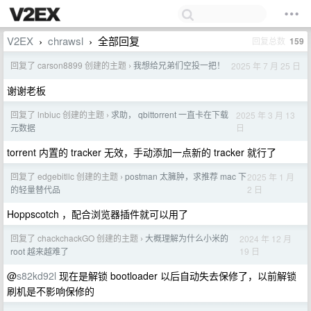
V2EX
chrawsl
全部回复
回复总数
159
›
›
回复了 carson8899 创建的主题
我想给兄弟们空投一把！
2025 年 7 月 25 日
›
谢谢老板
回复了 lnbiuc 创建的主题
求助， qbittorrent 一直卡在下载
2025 年 3 月 13
›
日
元数据
torrent 内置的 tracker 无效，手动添加一点新的 tracker 就行了
回复了 edgebitllc 创建的主题
postman 太臃肿，求推荐 mac 下
2025 年 1 月
›
2 日
的轻量替代品
Hoppscotch ，配合浏览器插件就可以用了
回复了 chackchackGO 创建的主题
大概理解为什么小米的
2024 年 12 月
›
19 日
root 越来越难了
@
s82kd92l
现在是解锁 bootloader 以后自动失去保修了，以前解锁
刷机是不影响保修的