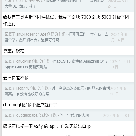
回复了 oser 创建的主题
致钛的固态硬盘在用了一年以后出现
2024 年 6 月
›
24 日
大量 0E 错误，挂了
致钛有工具更新下固件试试，我买了 2 块 7000 2 块 5000 升级了固
件还行
回复了 shuxiaoseng1024 创建的主题
打算再工作一年左右，去
2024 年 6
›
月 14 日
留个学，然后润出去，这样可行吗
尊重，祝福
回复了 chuck1in 创建的主题
macOS 15 史诗级 Amazing! Only
2024 年 6 月
›
10 日
Apple Can Do 更新预测贴
去掉诗差不多
回复了 jack778 创建的主题
对于浏览器的多账号同时登录的会话
2024 年 5 月
›
26 日
隔离， 有没有比较好的方案
chrome 创建多个账户就行了
回复了 guoguobaba 创建的主题
问一个代理的实现
2024 年 5 月 8 日
›
感觉可以接一下 v2fly 的 api ，自动更新出口 ip