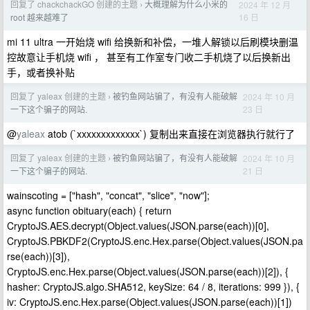
回复了 chackchackGO 创建的主题
大概理解为什么小米的
2024 年 12 月
›
16 日
root 越来越难了
mi 11 ultra 一开始烧 wifi 给换新和补偿，一堆人解锁以后刷模块删温
控故意让手机烧 wifi ， 甚至有工作室专门收二手机烧了以后换新出
手，或者换补贴
回复了 yaleax 创建的主题
被钓鱼网站骗了，有没有人能破解
2024 年 10 月
›
23 日
一下这个骗子的网站.
@
yaleax
atob (`xxxxxxxxxxxxx`) 复制出来直接在浏览器执行就行了
回复了 yaleax 创建的主题
被钓鱼网站骗了，有没有人能破解
2024 年 10 月
›
21 日
一下这个骗子的网站.
wainscoting = ["hash", "concat", "slice", "now"];
async function obituary(each) { return
CryptoJS.AES.decrypt(Object.values(JSON.parse(each))[0],
CryptoJS.PBKDF2(CryptoJS.enc.Hex.parse(Object.values(JSON.pa
rse(each))[3]),
CryptoJS.enc.Hex.parse(Object.values(JSON.parse(each))[2]), {
hasher: CryptoJS.algo.SHA512, keySize: 64 / 8, iterations: 999 }), {
iv: CryptoJS.enc.Hex.parse(Object.values(JSON.parse(each))[1])