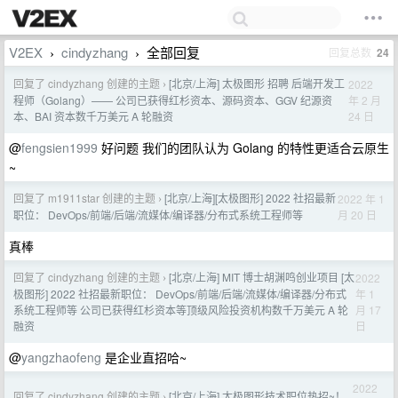
V2EX
cindyzhang
全部回复
回复总数
24
›
›
回复了 cindyzhang 创建的主题
[北京/上海] 太极图形 招聘 后端开发工
2022
›
年 2 月
程师（Golang）—— 公司已获得红杉资本、源码资本、GGV 纪源资
24 日
本、BAI 资本数千万美元 A 轮融资
@
fengsien1999
好问题 我们的团队认为 Golang 的特性更适合云原生
~
回复了 m1911star 创建的主题
[北京/上海][太极图形] 2022 社招最新
2022 年 1
›
月 20 日
职位： DevOps/前端/后端/流媒体/编译器/分布式系统工程师等
真棒
回复了 cindyzhang 创建的主题
[北京/上海] MIT 博士胡渊鸣创业项目 [太
2022
›
年 1
极图形] 2022 社招最新职位： DevOps/前端/后端/流媒体/编译器/分布式
月 17
系统工程师等 公司已获得红杉资本等顶级风险投资机构数千万美元 A 轮
日
融资
@
yangzhaofeng
是企业直招哈~
2022
回复了 cindyzhang 创建的主题
[北京/上海] 太极图形技术职位热招~！
›