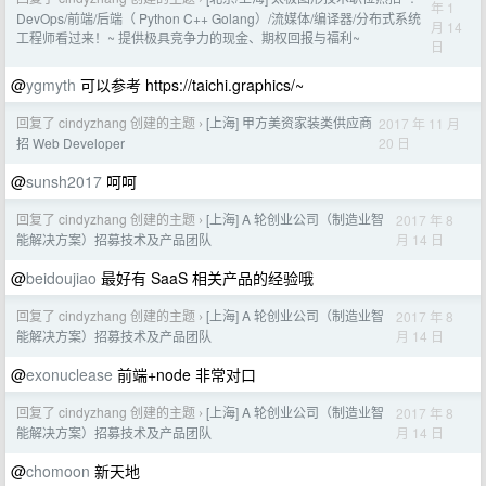
年 1
DevOps/前端/后端（ Python C++ Golang）/流媒体/编译器/分布式系统
月 14
工程师看过来！~ 提供极具竞争力的现金、期权回报与福利~
日
@
ygmyth
可以参考 https://taichi.graphics/~
回复了 cindyzhang 创建的主题
[上海] 甲方美资家装类供应商
2017 年 11 月
›
20 日
招 Web Developer
@
sunsh2017
呵呵
回复了 cindyzhang 创建的主题
[上海] A 轮创业公司（制造业智
2017 年 8
›
月 14 日
能解决方案）招募技术及产品团队
@
beidoujiao
最好有 SaaS 相关产品的经验哦
回复了 cindyzhang 创建的主题
[上海] A 轮创业公司（制造业智
2017 年 8
›
月 14 日
能解决方案）招募技术及产品团队
@
exonuclease
前端+node 非常对口
回复了 cindyzhang 创建的主题
[上海] A 轮创业公司（制造业智
2017 年 8
›
月 14 日
能解决方案）招募技术及产品团队
@
chomoon
新天地