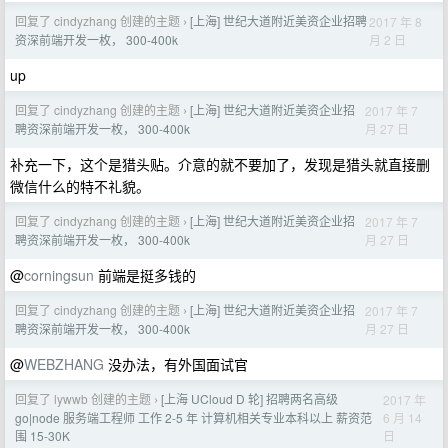
回复了 cindyzhang 创建的主题
[上海] 世纪大道附近美资企业招聘
2017 年 8
›
月 2 日
资深前端开发一枚， 300-400k
up
回复了 cindyzhang 创建的主题
[上海] 世纪大道附近美资企业招
2017 年 7
›
月 27 日
聘资深前端开发一枚， 300-400k
补充一下，这个是猎头贴。介意的就不要加了，发现是猎头就直接删
微信什么的特不礼貌。
回复了 cindyzhang 创建的主题
[上海] 世纪大道附近美资企业招
2017 年 7
›
月 27 日
聘资深前端开发一枚， 300-400k
@
corningsun
前端是挺多钱的
回复了 cindyzhang 创建的主题
[上海] 世纪大道附近美资企业招
2017 年 7
›
月 27 日
聘资深前端开发一枚， 300-400k
@
WEBZHANG
没办法，有外国面试官
回复了 lywwb 创建的主题
[上海 UCloud D 轮] 招聘两名高级
2017 年
›
6 月 14
go|node 服务端工程师 工作 2-5 年 计算机相关专业本科以上 薪资范
日
围 15-30K