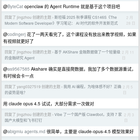
@
ByteCat
openclaw 的 Agent Runtime 就是基于这个项目吧
回复了 jingzhou 创建的主题
斯坦福 2025 秋季课程 CS146S《The
2 月
›
28 日
Modern Software Developer》学习笔记： AI 时代的软件开发新范式
@
codingerj
花了一两天看完了，这个课程没有放出来教学视频，如果
有视频就更好了
回复了 jingzhou 创建的主题
基于 AKShare 金融数据做了一个轻量级
2 月 11
›
日
的金融研究 Agent
@
as9567585
Akshare 确实是直接爬数据，我加了多个数据源重试，
有时候会卡一点
回复了 yang0327519 创建的主题
我用 AI 编程，为啥体感不好？正确
2 月 5
›
日
的姿势是啥？
用 claude opus 4.5 试试，大部分需求一次做对
回复了 jingzhou 创建的主题
Vibe 了一个国产版 Clawdbot，支持 7 家
2 月 3
›
日
国产大模型和飞书钉钉
@
abigmiu
agents.md
很简单，主要是 claude-opus-4.5 模型效果好