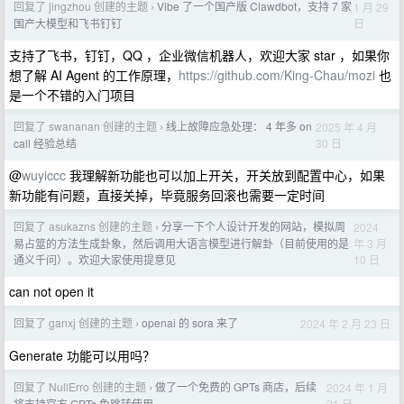
回复了 jingzhou 创建的主题
Vibe 了一个国产版 Clawdbot，支持 7 家
1 月 29
›
日
国产大模型和飞书钉钉
支持了飞书，钉钉，QQ ，企业微信机器人，欢迎大家 star ，如果你
想了解 AI Agent 的工作原理，
https://github.com/King-Chau/mozi
也
是一个不错的入门项目
回复了 swananan 创建的主题
线上故障应急处理： 4 年多 on
2025 年 4 月
›
30 日
call 经验总结
@
wuyiccc
我理解新功能也可以加上开关，开关放到配置中心，如果
新功能有问题，直接关掉，毕竟服务回滚也需要一定时间
回复了 asukazns 创建的主题
分享一下个人设计开发的网站，模拟周
2024
›
年 3 月
易占筮的方法生成卦象，然后调用大语言模型进行解卦（目前使用的是
10 日
通义千问）。欢迎大家使用提意见
can not open it
回复了 ganxj 创建的主题
openai 的 sora 来了
2024 年 2 月 23 日
›
Generate 功能可以用吗？
回复了 NullErro 创建的主题
做了一个免费的 GPTs 商店，后续
2024 年 1 月
›
21 日
将支持官方 GPTs 免跳转使用