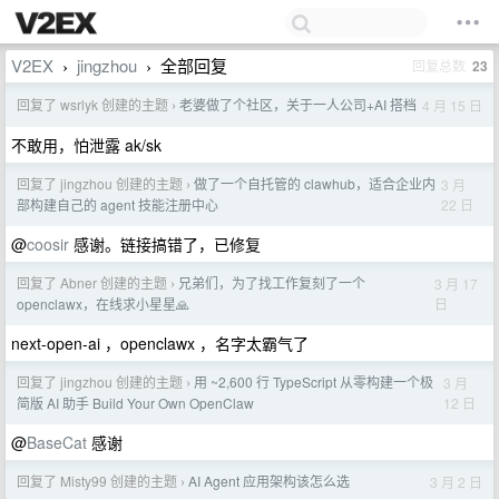
V2EX
jingzhou
全部回复
回复总数
23
›
›
回复了 wsrlyk 创建的主题
老婆做了个社区，关于一人公司+AI 搭档
4 月 15 日
›
不敢用，怕泄露 ak/sk
回复了 jingzhou 创建的主题
做了一个自托管的 clawhub，适合企业内
3 月
›
22 日
部构建自己的 agent 技能注册中心
@
coosir
感谢。链接搞错了，已修复
回复了 Abner 创建的主题
兄弟们，为了找工作复刻了一个
3 月 17
›
日
openclawx，在线求小星星🙏
next-open-ai ，openclawx ，名字太霸气了
回复了 jingzhou 创建的主题
用 ~2,600 行 TypeScript 从零构建一个极
3 月
›
12 日
简版 AI 助手 Build Your Own OpenClaw
@
BaseCat
感谢
回复了 Misty99 创建的主题
AI Agent 应用架构该怎么选
3 月 2 日
›