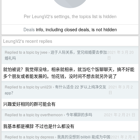
Per LeungV2's settings, the topics list is hidden
Deals
info, including closed deals, is not hidden
LeungV2's recent replies
Replied to a topic by jvee
迫于人际关系，堂兄结婚要去参加
2021 年 3 月 20
›
日
婚礼吗
就怕被说？我觉得没啥，相亲就相亲，就当吃个饭聊聊天，搞不好能
多个朋友或者能发展的。怕花钱，没时间不想去就另外说了
Replied to a topic by unii23i
有什么适合 22 岁以上纯净交友
2021 年 3 月 2
›
日
app？
兴趣爱好相同的群可能会有
Replied to a topic by overthemoon
今年裸辞的多吗
2021 年 2 月 21 日
›
我基本都是裸辞 不过也是什么都没有
Replied to a topic by depress
我真的没想到 bilibili 能成为中国
2021 年 2 月 4
›