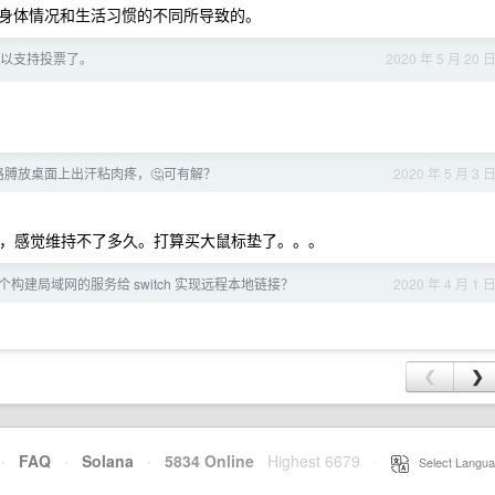
身体情况和生活习惯的不同所导致的。
在可以支持投票了。
2020 年 5 月 20 
胳膊放桌面上出汗粘肉疼，🤔可有解？
2020 年 5 月 3 
胳膊，感觉维持不了多久。打算买大鼠标垫了。。。
构建局域网的服务给 switch 实现远程本地链接？
2020 年 4 月 1 
❮
❯
·
FAQ
·
Solana
·
5834 Online
Highest 6679
·
Select Langua