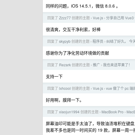
同样的问题，iOS 14.5.1，微信 8.0.6 。
回复了
Zzzz77
创建的主题
Vue.js
分享自己用 Vu
›
›
很清爽，交互干净利索，好棒
回复了
skypyb
创建的主题
程序员
纠结了好久。 今
›
›
感谢你为了净化劳动环境做的贡献
回复了
Rezark
创建的主题
推广
我也来送苹果了！
›
›
支持一下
回复了
lxhcool
创建的主题
Vue.js
vue 做了个 pc
›
›
好用啊，膜拜一下。
回复了
xiaojun1994
创建的主题
MacBook Pro
Mac
›
›
屏幕油印可能是手太油了，导致油渍堆积在键盘
我差不多也是同一时间买的 19 款，屏幕一周