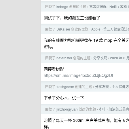
回复了
keboge
创建的主题
宽带症候群
Netflix 放
›
›
刚试了下，我的搬瓦工也能看了
回复了
DrKaiser
创建的主题
Apple
第三方键盘没法在
›
›
我的有线魔力鸭机械键盘在 19 款 mbp 完
密码。
回复了
neteroster
创建的主题
分享发现
2020 年 6 
›
›
间接看树影
https://sm.ms/image/ipx5qu3JjEQgzDf
回复了
freshgoose
创建的主题
分享发现
个人保健方
›
›
下单了分心木，试一下
回复了
jinzhongyuan
创建的主题
咖啡
加浓美式是
›
›
习惯了每天一杯 300ml 左右美式黑咖，能
样。