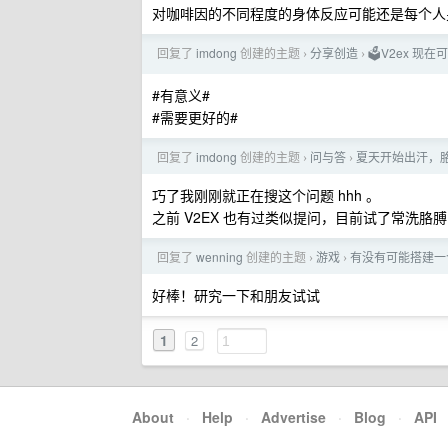
对咖啡因的不同程度的身体反应可能还是每个人
回复了
imdong
创建的主题
分享创造
🗳V2ex 现
›
›
#有意义#
#需要更好的#
回复了
imdong
创建的主题
问与答
夏天开始出汗，
›
›
巧了我刚刚就正在搜这个问题 hhh 。
之前 V2EX 也有过类似提问，目前试了常洗
回复了
wenning
创建的主题
游戏
有没有可能搭建一个
›
›
好棒！研究一下和朋友试试
1
2
About
·
Help
·
Advertise
·
Blog
·
API