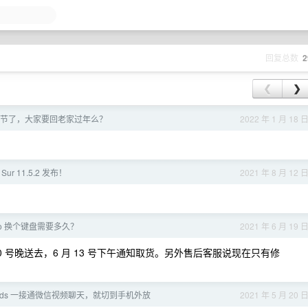
回复总数
2
❮
❯
要春节了，大家要回老家过年么？
2022 年 1 月 18 
 Sur 11.5.2 发布！
2021 年 8 月 12 
Pro 换个键盘需要多久？
2021 年 6 月 19 
10 号晚送去，6 月 13 号下午通知取货。另外售后客服说现在只有修
rPods 一接通微信视频聊天，就切到手机外放
2021 年 5 月 20 