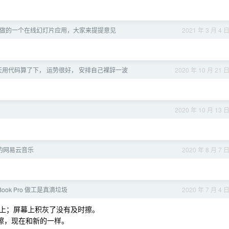
e3 做的一个在线幻灯片应用，大家来提提意见
2021 年 3 月 4 
天用代码算了下， 运势很好， 安排自己裸辞一波
2020 年 10 月 21 
2020 年 10 月 13 
 端的网易云音乐
2020 年 8 月 7 
Book Pro 做工是真滴垃圾
2020 年 7 月 4 
上；屏幕上积灰了没有及时擦。
一擦，现在和新的一样。