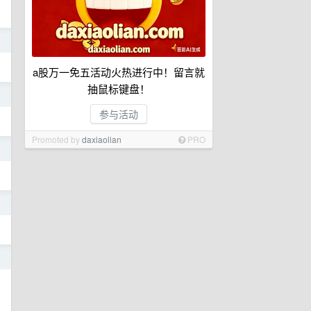
日
a股万一免五活动火热进行中！留言就
抽鼠标键盘！
日
参与活动
Promoted by
daxiaolian
PRO
日
日
日