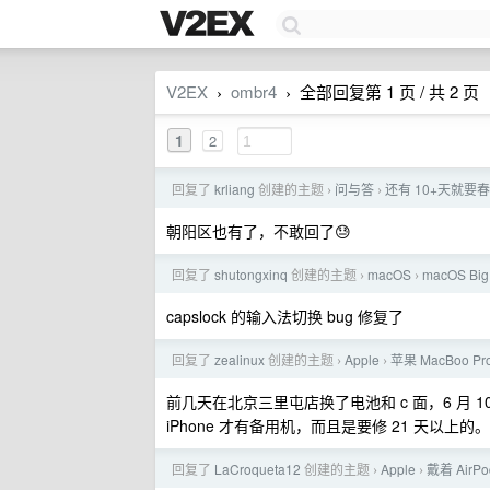
V2EX
ombr4
全部回复第 1 页 / 共 2 页
›
›
1
2
回复了
krliang
创建的主题
问与答
还有 10+天就
›
›
朝阳区也有了，不敢回了😓
回复了
shutongxinq
创建的主题
macOS
macOS Big
›
›
capslock 的输入法切换 bug 修复了
回复了
zealinux
创建的主题
Apple
苹果 MacBoo 
›
›
前几天在北京三里屯店换了电池和 c 面，6 月 
iPhone 才有备用机，而且是要修 21 天以上的。
回复了
LaCroqueta12
创建的主题
Apple
戴着 Ai
›
›