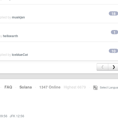
18
plied by
muskjan
1
by
helloearth
10
plied by
iceblueCat
❮
❯
·
FAQ
·
Solana
·
1347 Online
Highest 6679
·
Select Langua
09:56
·
JFK 12:56