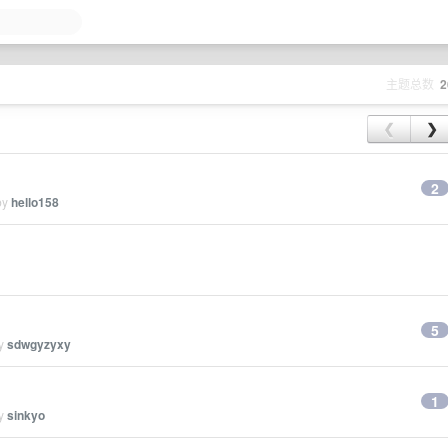
主题总数
2
❮
❯
2
by
hello158
5
by
sdwgyzyxy
1
by
sinkyo