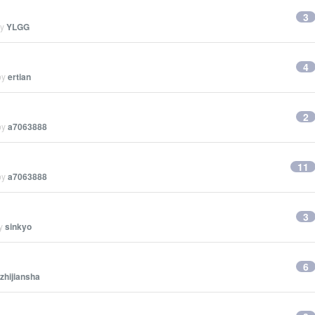
3
by
YLGG
4
by
ertian
2
by
a7063888
11
by
a7063888
3
by
sinkyo
6
zhijiansha