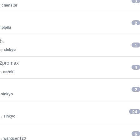
3
y
chenstor
2
y
pipilu
分、
1
 by
sinkyo
promax
4
by
coreki
2
y
sinkyo
24
by
sinkyo
6
by
wangcen123