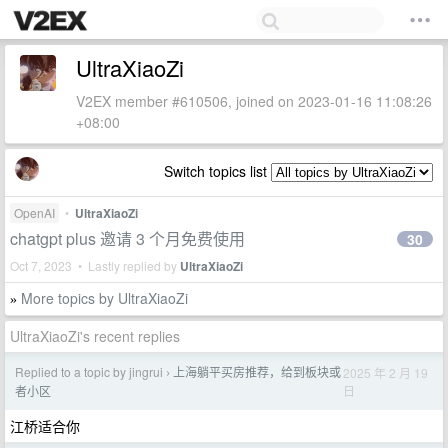
UltraXiaoZi
V2EX member #610506, joined on 2023-01-16 11:08:26
+08:00
Switch topics list
OpenAI
•
UltraXiaoZi
chatgpt plus 邀请 3 个月免费使用
30
Oct 7, 2023 • Lastly replied by
UltraXiaoZi
More topics by UltraXiaoZi
»
UltraXiaoZi's recent replies
Replied to a topic by jingrui
上海躺平买房推荐，给到板块或
2025 年 2 月 19
›
日
者小区
江桥适合你