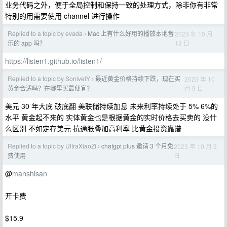
业务代码之外，便于全局控制和保持一致的处理方式，除非你有非常
特别的用需要使用 channel 进行操作
Replied to a topic by evada
Mac 上有什么好用的播放本地音
2023 年 10 月
›
13 日
乐的 app 吗？
https://listen1.github.io/listen1/
Replied to a topic by SonivelY
最近黄金价格持续下跌，现在买
2023 年 10
›
月 9 日
黄金合适吗？在哪里买最便宜？
美元 30 年大底 破底翻 美联储持续加息 未来利率持续处于 5% 6%的
水平 黄金起不来的 实体黄金也是根据黄金的实时价格去买卖的 没什
么区别 不如定存美元 抗通胀叠加高利率 比黄金投资靠谱
Replied to a topic by UltraXiaoZi
chatgpt plus 邀请 3 个月免
2023 年 10 月 9
›
日
费使用
@
manshisan
开卡费
$15.9