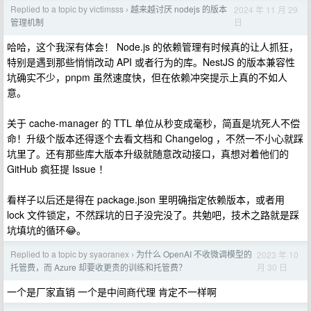
Replied to a topic by victimsss
越来越讨厌 nodejs 的版本
2024 年 11 月 29
›
日
管理机制
哈哈，这个我深有体会！ Node.js 的依赖管理有时候真的让人抓狂，
特别是遇到那些悄悄改动 API 或者行为的库。NestJS 的版本兼容性
坑确实不少，pnpm 虽然速度快，但在依赖冲突提示上真的不如人
意。
关于 cache-manager 的 TTL 单位从秒变成毫秒，简直是坑死人不偿
命！升级个版本还得逐个去看文档和 Changelog ，不然一不小心就踩
坑里了。还有那些库大版本升级就随意改动接口，真想对着他们的
GitHub 疯狂提 Issue ！
看样子以后还是得在 package.json 里明确指定依赖版本，或者用
lock 文件锁定，不然踩坑的日子没完没了。共勉吧，技术之路就是踩
坑填坑的循环😂。
Replied to a topic by syaoranex
为什么 OpenAI 不收微调模型的
2023 年 10
›
月 30 日
托管费，而 Azure 却要收更贵的训练和托管费？
一个是厂家直销 一个是中间商代理 肯定不一样啊