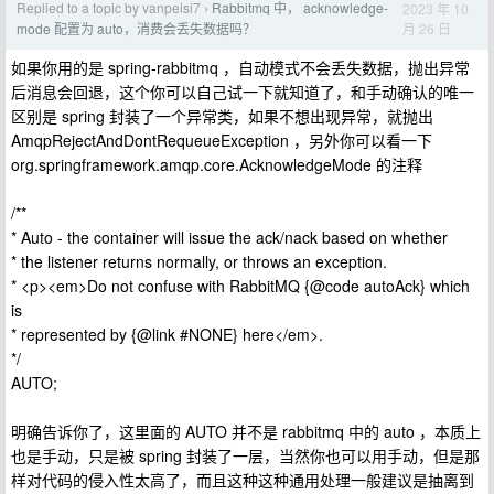
Replied to a topic by vanpeisi7
Rabbitmq 中， acknowledge-
2023 年 10
›
月 26 日
mode 配置为 auto，消费会丢失数据吗？
如果你用的是 spring-rabbitmq ，自动模式不会丢失数据，抛出异常
后消息会回退，这个你可以自己试一下就知道了，和手动确认的唯一
区别是 spring 封装了一个异常类，如果不想出现异常，就抛出
AmqpRejectAndDontRequeueException ，另外你可以看一下
org.springframework.amqp.core.AcknowledgeMode 的注释
/**
* Auto - the container will issue the ack/nack based on whether
* the listener returns normally, or throws an exception.
* <p><em>Do not confuse with RabbitMQ {@code autoAck} which
is
* represented by {@link #NONE} here</em>.
*/
AUTO;
明确告诉你了，这里面的 AUTO 并不是 rabbitmq 中的 auto ，本质上
也是手动，只是被 spring 封装了一层，当然你也可以用手动，但是那
样对代码的侵入性太高了，而且这种这种通用处理一般建议是抽离到