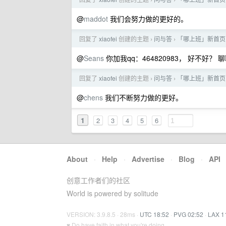
›
›
@
maddot
我们会努力做的更好的。
回复了
xiaofei
创建的主题
问与答
「哪上班」新首页
›
›
@
Seans
你加我qq：464820983， 好不好？ 
回复了
xiaofei
创建的主题
问与答
「哪上班」新首页
›
›
@
chens
我们不断努力做的更好。
1
2
3
4
5
6
About
·
Help
·
Advertise
·
Blog
·
API
创意工作者们的社区
World is powered by solitude
VERSION: 3.9.8.5 · 28ms ·
UTC 18:52
·
PVG 02:52
·
LAX 1
♥ Do have faith in what you're doing.