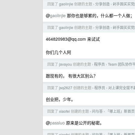
回复了
gaolinjie
创建的主题
分享创造
剁手国买买党
›
›
@
gaolinjie
那你也是够累的，什么都一个人做；
回复了
gaolinjie
创建的主题
分享创造
剁手国买买党
›
›
464820983@qq.com
来试试
你们几个人阿
回复了
javayou
创建的主题
程序员
Team 团队协作平
›
›
跟现有的， 有很大区别么？
回复了
jsq2627
创建的主题
程序员
对上课完全提不
›
›
创业把，少年。
回复了
xiaofei
创建的主题
问与答
「哪上班」新首页
›
›
@
passluo
原来是公开的秘密。
回复了
xiaofei
创建的主题
问与答
「哪上班」新首页