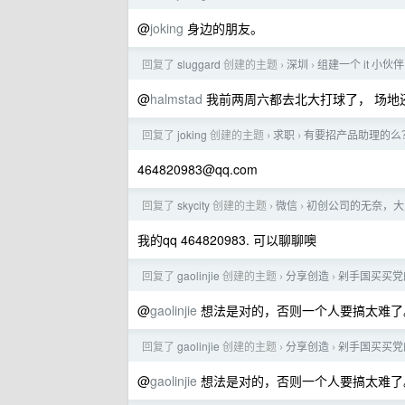
@
joking
身边的朋友。
回复了
sluggard
创建的主题
深圳
组建一个 it 
›
›
@
halmstad
我前两周六都去北大打球了， 场地
回复了
joking
创建的主题
求职
有要招产品助理的么
›
›
464820983@qq.com
回复了
skycity
创建的主题
微信
初创公司的无奈，大
›
›
我的qq 464820983. 可以聊聊噢
回复了
gaolinjie
创建的主题
分享创造
剁手国买买党
›
›
@
gaolinjie
想法是对的，否则一个人要搞太难了
回复了
gaolinjie
创建的主题
分享创造
剁手国买买党
›
›
@
gaolinjie
想法是对的，否则一个人要搞太难了