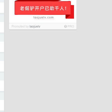
日
Promoted by
laojuelv
PRO
日
日
日
日