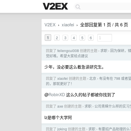
V2EX
xiaofei
全部回复第 1 页 / 共 6 页
›
›
1
2
3
4
5
6
回复了
feilengcui008
创建的主题
求职
因为保研，
›
›
觉好难。希望大家给点建议
少年，没必要这么着急读研究生。
回复了
xiaofei
创建的主题
北京
有没有在 798 或
›
›
的，那就更好了！
@
RobinXD
这么久的帖子都被你找到了
回复了
axe
创建的主题
求职
公司青睐什么样的实习
›
›
lz是哪个大学阿
回复了
joking
创建的主题
求职
有要招产品助理的么
›
›