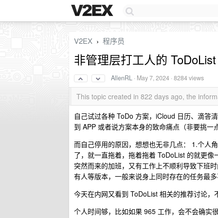
V2EX
程序员
›
非管理层打工人的 ToDoLi
AllenRL
·
May 7, 2024
· 8284 views
This topic created in 822 days ago, the info
自己试过各种 ToDo 方案，iCloud 日历、滴
到 APP 或者说方案本身的致命痛点（非要挑
而自己停用的原因，想想也无非几点： 1.个
了，就一直拖着，拖着拖着 ToDoList 的就更像
突然而来的加班，又有工作上不顺利导致下班时
有人等版本，一般来说身上同时存在的任务最多
今天在内网又看到 ToDoList 相关的推荐
个人时间够，比如如果 965 工作，会不会确