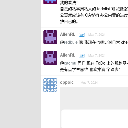
我的看法：
自己的私事用私人的 todolist 
公事就应该有 OA/协作办公内置的进
护自己的。
AllenRL
May 7, 2024
OP
@
redbule
嗯 我现在也很少说日常 ch
AllenRL
May 7, 2024
OP
@
caomu
同样 现在 ToDo 上的规划
是有点学生思维 喜欢排满当“课表”
oppoic
May 7, 2024