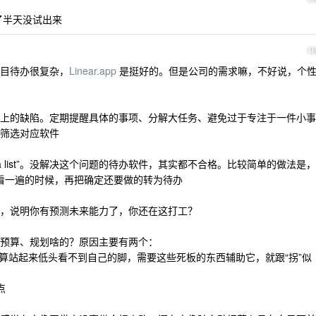
了半天没试出来
1
目待办很复杂，
Linear.app
是挺好的。但是公司的需求嘛，不好说，个
上的缺陷。定期提醒具体的事项、分解大任务、避免过于专注于一件小事
筛选对应软件
 idea list”。没解决这个问题的待办软件，其实都不合格。比较简单的做法是，
面再看一遍的时候，再把确定还要做的转为待办
，说明你有预测未来能力了，你还在这打工？
预算、规划啥的？原因主要有两个：
，就算站起来低头看不到自己的脚，需要这些死板的东西辅助它，就跟“拐”似
点