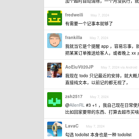
加个超时自动清除，一个月没执行，就
fredweili
May 7, 2024
有需要一个记事本就够了
frankilla
May 7, 2024
我就当它是个提醒 app ，容易忘
把某某订单推送给客人，或者晚上 xx
AoEiuV020JP
May 7, 2024 via Android
我现在 todo 只记最近的安排，就
直接纯文本，以前记的都无视了，
zsh2517
May 7, 2024
@
AllenRL
#3 +1 ，我自己现在日常使用
比如回家要带的东西、打算去超市买啥等
LavaC
May 7, 2024
勾选 todolist 本身也是一种 todolist