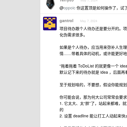
May 7, 2024
@
oppoic
你这置顶是如何操作了，试
gantrol
May 7, 2024
项目待办跟个人待办还是要分开的。项
化伪需求很多。
如果是个人待办，应当用来弥补人生理
情……带着具体的动机，或许能更好地
“拖着拖着 ToDoList 的就更像一个
默认记下来的待办就是 idea ，后
至于规划啥的，不要想，假设你能规划
你可能会说，那为何大公司常常会要求
1. 它太大、太“胖”了，站起来都难
的
2. 设置 deadline 能让打工人动起来快