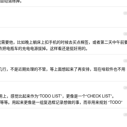
自动清除掉。
2
2
事，就需要他，比如晚上躺床上扣手机的时候去买点棉签，或者第二天中午前
 点把电瓶车的充电电源拔掉。这样看还是挺好用的。
2
大概几行，不是近期处理的不管，等上面想起来了再安排，现在啥软件也不用
2
上，感觉比起来作为“TODO LIST”，更像是一个“CHECK LIST”。
等。用起来更像是一组复选框记录想做的事，而非用来规划 “TODO”
2