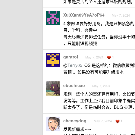
如果是灵活的个人还追求死板的规划，
Xu3Xan89YsA7oP64
May 7, 2024
4 象限法要好好用啊，我是只把紧急的设
目、学科、兴趣中
每天尽量少安排点任务，当你没事干的
，只能刷短视频强
gantrol
1
May 7, 2024
@
Terry05
iOS 是这样的：微信收藏
置顶”。如果没有可能要升级版本
ebushicao
May 7, 2024
规划一些个人的事还算有用吧，比如节
发等等。工作上至少我目前印象中确实
断太多了，像是临时会议、BUG 处
cheneydog
1
May 7, 2024
发现新需求~~~