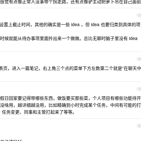
感觉有点像正常人没事带个拐走路，还有点像驴主动把萝卜吊在自己面前
1
置上截止时间，其他的确实是一些 idea ，但 idea 也要归类到具体的项
时候就能从待办事项里面拎出来一个做做。总比无聊时脑子里没有 idea
1
列表页，进入一篇笔记，右上角三个点的菜单下方左数第二个就是“在聊天
1
假日回家要记得带哪些东西，做饭要买那些菜，个人项目有哪些功能待开
没啥用，越详细越没用，比如精确到小时完成某个任务，中间有可能的打
理、任务变更、同事和主管打起来了等等。
2