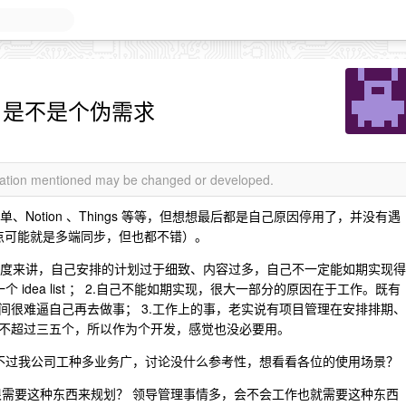
st 是不是个伪需求
rmation mentioned may be changed or developed.
答清单、Notion 、Things 等等，但想想最后都是自己原因停用了，并没有遇
一点可能就是多端同步，但也都不错）。
人角度来讲，自己安排的计划过于细致、内容过多，自己不一定能如期实现得
一个 idea list ； 2.自己不能如期实现，很大一部分的原因在于工作。既有
间很难逼自己再去做事； 3.工作上的事，老实说有项目管理在安排排期、
不超过三五个，所以作为个开发，感觉也没必要用。
讨论，不过我公司工种多业务广，讨论没什么参考性，想看看各位的使用场景？
实很需要这种东西来规划？ 领导管理事情多，会不会工作也就需要这种东西