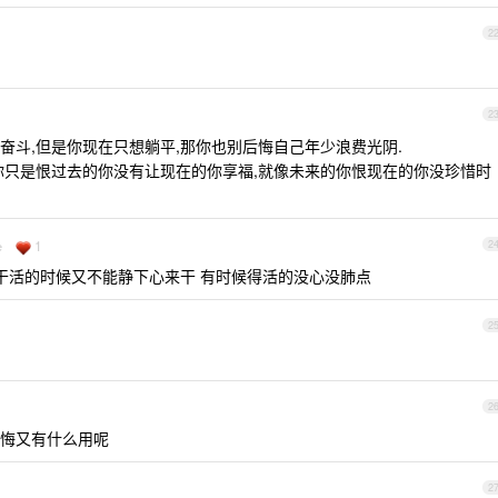
2
2
奋斗,但是你现在只想躺平,那你也别后悔自己年少浪费光阴.
你只是恨过去的你没有让现在的你享福,就像未来的你恨现在的你没珍惜时
1
e
2
 干活的时候又不能静下心来干 有时候得活的没心没肺点
2
2
悔又有什么用呢
2