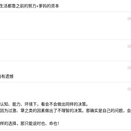
享受生活都靠之前的努力+爹妈的资本
2
2
。
3
略有遗憾
3
认知、能力、环境下，看会不会做出同样的决策。
因为过激、犟之类的因素做出了不理智的决策。那确实是自己的问题，会
样的选择，那只能说时也、命也！