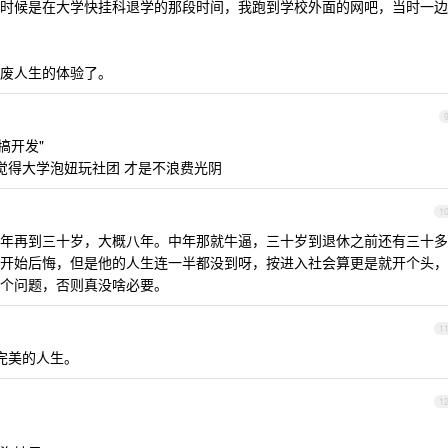
时候是在大学快挂科退学的那段时间，我跑到学校外面的网吧，当时一边
废人生的体验了。
搞开发"
觉得大学泡妞玩社团 才是不浪费光阴
1
年再到三十岁，大概八年。中年那就牛逼，三十岁到退休之前还有三十多
开始后悔，但是他的人生连一半都没到呀，按进入社会算更是就开个头，
个问题，否则真没啥必要。
1
完美的人生。
1