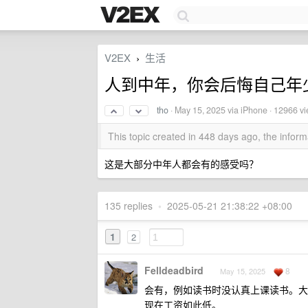
V2EX
生活
›
人到中年，你会后悔自己年
tho
·
May 15, 2025
via iPhone · 12966 v
This topic created in 448 days ago, the info
这是大部分中年人都会有的感受吗？
135 replies
•
2025-05-21 21:38:22 +08:00
1
2
Felldeadbird
8
May 15, 2025
会有，例如读书时没认真上课读书。大
现在工资如此低。