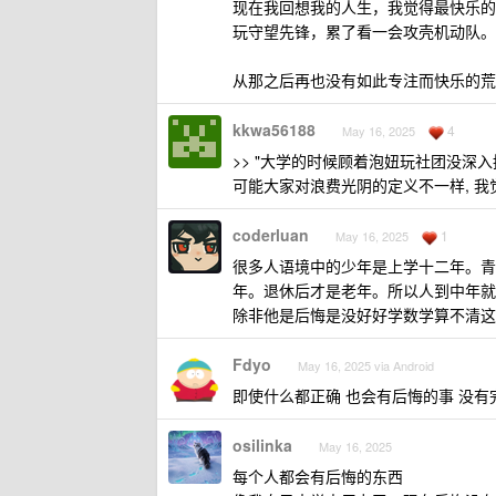
现在我回想我的人生，我觉得最快乐的
玩守望先锋，累了看一会攻壳机动队。
从那之后再也没有如此专注而快乐的荒
kkwa56188
4
May 16, 2025
>> "大学的时候顾着泡妞玩社团没深入
可能大家对浪费光阴的定义不一样, 我
coderluan
1
May 16, 2025
很多人语境中的少年是上学十二年。青
年。退休后才是老年。所以人到中年就
除非他是后悔是没好好学数学算不清这
Fdyo
May 16, 2025 via Android
即使什么都正确 也会有后悔的事 没有
osilinka
May 16, 2025
每个人都会有后悔的东西