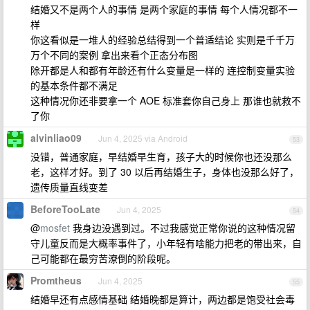
结婚又不是两个人的事情 是两个家庭的事情 每个人情况都不一
样
你这看似是一堆人的经验总结得到一个普适结论 实则是千千万
万个不同的案例 拿出来看个正态分布图
除开都是人和都有年龄还有什么变量是一样的 连控制变量实验
的基本条件都不满足
这种情况你还非要拿一个 AOE 标准套你自己身上 那谁也就救不
了你
alvinliao09
Jun 4, 2025 via Android
53
没错，普通家庭，早结婚早生育，孩子大的时候你也还没那么
老，这样才好。到了 30 以后再结婚生子，身体也没那么好了，
遗传质量直线变差
BeforeTooLate
Jun 4, 2025
54
@
mosfet
我身边没遇到过。不过我感觉正常你说的这种情况留
守儿童反而是大概率事件了，小年轻有啥能力把老的带出来，自
己可能都在最穷苦潦倒的阶段呢。
Promtheus
Jun 4, 2025
55
结婚早还有点感情基础 结婚晚都是算计，两边都是饱受社会毒