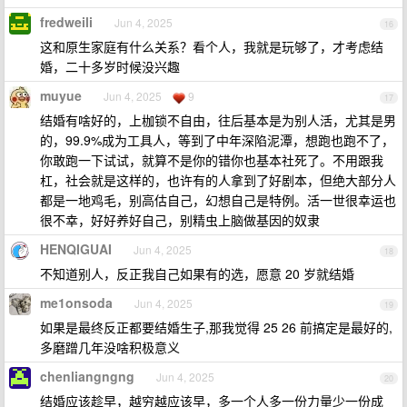
fredweili
Jun 4, 2025
16
这和原生家庭有什么关系？看个人，我就是玩够了，才考虑结
婚，二十多岁时候没兴趣
muyue
Jun 4, 2025
9
17
结婚有啥好的，上枷锁不自由，往后基本是为别人活，尤其是男
的，99.9%成为工具人，等到了中年深陷泥潭，想跑也跑不了，
你敢跑一下试试，就算不是你的错你也基本社死了。不用跟我
杠，社会就是这样的，也许有的人拿到了好剧本，但绝大部分人
都是一地鸡毛，别高估自己，幻想自己是特例。活一世很幸运也
很不幸，好好养好自己，别精虫上脑做基因的奴隶
HENQIGUAI
Jun 4, 2025
18
不知道别人，反正我自己如果有的选，愿意 20 岁就结婚
me1onsoda
Jun 4, 2025
19
如果是最终反正都要结婚生子,那我觉得 25 26 前搞定是最好的,
多磨蹭几年没啥积极意义
chenliangngng
Jun 4, 2025
20
结婚应该趁早，越穷越应该早，多一个人多一份力量少一份成