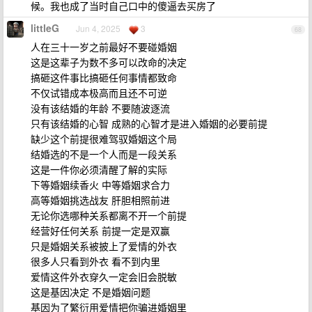
候。我也成了当时自己口中的傻逼去买房了
littleG
Jun 4, 2025
3
68
人在三十一岁之前最好不要碰婚姻
这是这辈子为数不多可以改命的决定
搞砸这件事比搞砸任何事情都致命
不仅试错成本极高而且还不可逆
没有该结婚的年龄 不要随波逐流
只有该结婚的心智 成熟的心智才是进入婚姻的必要前提
缺少这个前提很难驾驭婚姻这个局
结婚选的不是一个人而是一段关系
这是一件你必须清醒了解的实际
下等婚姻续香火 中等婚姻求合力
高等婚姻挑选战友 肝胆相照前进
无论你选哪种关系都离不开一个前提
经营好任何关系 前提一定是双赢
只是婚姻关系被披上了爱情的外衣
很多人只看到外衣 看不到内里
爱情这件外衣穿久一定会旧会脱敏
这是基因决定 不是婚姻问题
基因为了繁衍用爱情把你骗进婚姻里