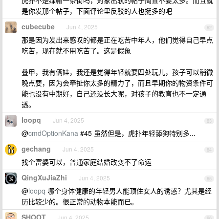
虎扑不是绿帽一条街吗，对象出轨的帖子简直不要太多。而且就
是你发那个帖子，下面评论里反驳的人也挺多的吧
cubecube
Jun 4, 2025
62
那是因为发出来感叹的都是正在吃苦中年人，他们觉得自己早点
吃苦，现在就不用吃苦了。这是假象
叠甲，我有俩娃，我还是觉得年轻就要四处玩儿，孩子可以稍微
晚点要，因为会牵扯你太多的精力了，而且早期你的物资条件可
能也没有中期好，自己还没长大呢，对孩子的教育也不一定通
透。
loopq
Jun 4, 2025
63
@
cmdOptionKana
#45 虽然但是，虎扑年轻舔狗特别多...
gechang
Jun 4, 2025
64
找个富婆可以，普通家庭结婚改变不了命运
QingXuJiaZhi
Jun 4, 2025
65
@
loopq
哪个身体健康的年轻男人能顶住女人的诱惑？尤其是经
历比较少的。很正常的动物本能而已。
SHOOT
Jun 4, 2025
66