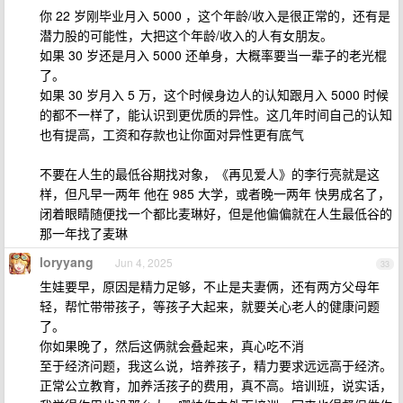
你 22 岁刚毕业月入 5000 ，这个年龄/收入是很正常的，还有是
潜力股的可能性，大把这个年龄/收入的人有女朋友。
如果 30 岁还是月入 5000 还单身，大概率要当一辈子的老光棍
了。
如果 30 岁月入 5 万，这个时候身边人的认知跟月入 5000 时候
的都不一样了，能认识到更优质的异性。这几年时间自己的认知
也有提高，工资和存款也让你面对异性更有底气
不要在人生的最低谷期找对象，《再见爱人》的李行亮就是这
样，但凡早一两年 他在 985 大学，或者晚一两年 快男成名了，
闭着眼睛随便找一个都比麦琳好，但是他偏偏就在人生最低谷的
那一年找了麦琳
loryyang
Jun 4, 2025
33
生娃要早，原因是精力足够，不止是夫妻俩，还有两方父母年
轻，帮忙带带孩子，等孩子大起来，就要关心老人的健康问题
了。
你如果晚了，然后这俩就会叠起来，真心吃不消
至于经济问题，我这么说，培养孩子，精力要求远远高于经济。
正常公立教育，加养活孩子的费用，真不高。培训班，说实话，