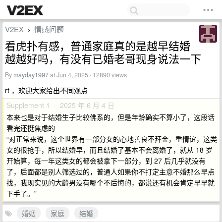
V2EX
情感问题
›
看虎扑有感，普通家庭真的是越早结婚
越越好吗，有没有已婚老哥现身说法一下
By
mayday1997
at Jun 4, 2025 · 12890 views
rt ，欢迎大家给出不同观点
Supplement 1 · 2025 年 6 月 4 日
本来也是对于结婚生子比较佛系的，但是年龄确实不算小了，这段话
看完还挺焦虑的
“对正常来说，这个世界有一部分女的心地善良不拜金，重情谊，这类
女的很抢手，所以结婚早，而且结婚了基本不会离婚了，就从 18 岁
开始算，每一年这类女的都会被拿下一部分，到 27 后几乎就没有
了，后面都是别人筛选过的，普通人如果你不打定主意不婚那么早点
找，我现实见的大龄男没有哪个不后悔的，都说还有机会肯定早早就
下手了。”
婚姻
家庭
结婚