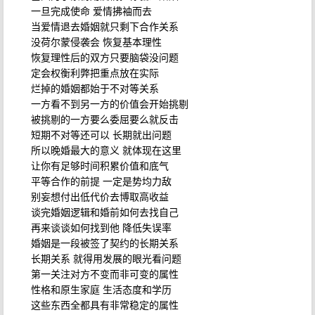
一旦完成使命 爱情拂袖而去
当爱情退去婚姻就只剩下合作关系
没荷尔蒙侵袭会 恢复基本理性
恢复理性后的双方只要脑袋没问题
定会权衡利弊把重点放在实际
烂掉的婚姻都始于不对等关系
一方看不到另一方的价值会开始挑剔
被挑剔的一方要么委屈要么就反击
短期不对等还可以 长期就出问题
所以晚婚最大的意义 就体现在这里
让你有足够时间积累价值和底气
平等合作的前提 一定是势均力敌
别妄想付出低代价去博取高收益
谈完婚姻逻辑和婚前如何去找自己
再来谈谈如何找到他 降低失误率
婚姻是一段被签了契约的长期关系
长期关系 就得用发展的眼光看问题
第一关注对方不变而非可变的属性
性格和原生家庭 生活态度和学历
这些东西全都具有非常稳定的属性