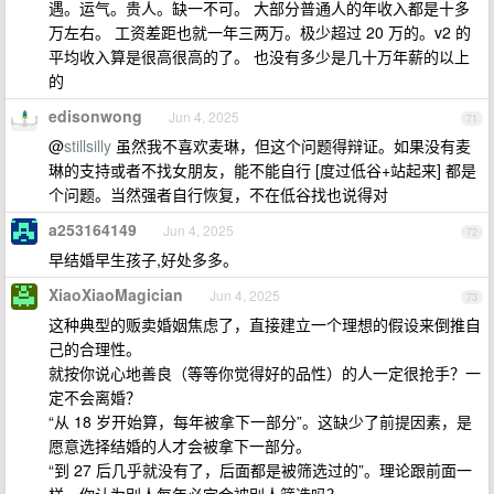
遇。运气。贵人。缺一不可。 大部分普通人的年收入都是十多
万左右。 工资差距也就一年三两万。极少超过 20 万的。v2 的
平均收入算是很高很高的了。 也没有多少是几十万年薪的以上
的
edisonwong
Jun 4, 2025
71
@
stillsilly
虽然我不喜欢麦琳，但这个问题得辩证。如果没有麦
琳的支持或者不找女朋友，能不能自行 [度过低谷+站起来] 都是
个问题。当然强者自行恢复，不在低谷找也说得对
a253164149
Jun 4, 2025
72
早结婚早生孩子,好处多多。
XiaoXiaoMagician
Jun 4, 2025
73
这种典型的贩卖婚姻焦虑了，直接建立一个理想的假设来倒推自
己的合理性。
就按你说心地善良（等等你觉得好的品性）的人一定很抢手？一
定不会离婚？
“从 18 岁开始算，每年被拿下一部分”。这缺少了前提因素，是
愿意选择结婚的人才会被拿下一部分。
“到 27 后几乎就没有了，后面都是被筛选过的”。理论跟前面一