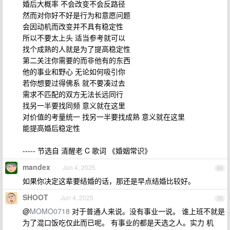
婚后大概率 不会改变不会反路径
然而对你好不好是行为和意愿问题
会因动机而改变并不具有稳定性
所以不要太上头 适当参考就可以
找个成熟的人就是为了提高稳定性
第二关注你需要的而非他有的东西
他的事业和野心 无论如何吸引你
若你想要过得佛系 就不要凑过去
需求不匹配的双方无法长远同行
找另一半要找同频 意义就在这里
对价值的考量统一 找另一半要找成熟 意义就在这里
能提高婚后稳定性
----- 节选自 清醒老 C 歌词 《婚姻常识》
mandex
Jun 4, 2025
69
如果你决定这辈要结婚的话，那还是早点结婚比较好。
SHOOT
Jun 4, 2025
70
@
MOMO0718
对于普通人来说。没有事业一说。 谁上班不就是
为了混口饭吃仅此而已呢。 有事业的都是天选之人。实力 机