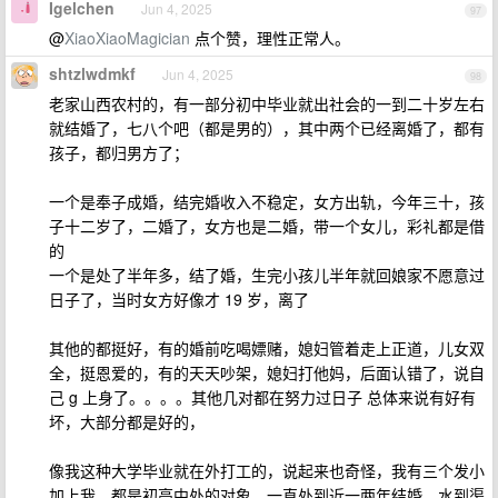
Igelchen
Jun 4, 2025
97
@
XiaoXiaoMagician
点个赞，理性正常人。
shtzlwdmkf
Jun 4, 2025
98
老家山西农村的，有一部分初中毕业就出社会的一到二十岁左右
就结婚了，七八个吧（都是男的），其中两个已经离婚了，都有
孩子，都归男方了；
一个是奉子成婚，结完婚收入不稳定，女方出轨，今年三十，孩
子十二岁了，二婚了，女方也是二婚，带一个女儿，彩礼都是借
的
一个是处了半年多，结了婚，生完小孩儿半年就回娘家不愿意过
日子了，当时女方好像才 19 岁，离了
其他的都挺好，有的婚前吃喝嫖赌，媳妇管着走上正道，儿女双
全，挺恩爱的，有的天天吵架，媳妇打他妈，后面认错了，说自
己 g 上身了。。。。其他几对都在努力过日子 总体来说有好有
坏，大部分都是好的，
像我这种大学毕业就在外打工的，说起来也奇怪，我有三个发小
加上我，都是初高中处的对象，一直处到近一两年结婚，水到渠