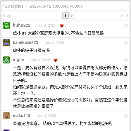
128 replies
•
2025-06-12 18:08:43 +08:00
Page 1
1
of 2
2
huhu222
Jun 4, 2025
2
1
虎扑 jrs 大部分家庭观念挺重的, 不像站内日常恐婚
kamikaze472
Jun 4, 2025
2
虎扑的帖子链接有吗
digitv
Jun 4, 2025
2
3
不是，要么有钱要么没钱，有钱可以镇得住绝大部分的作女，愿
意选择和没钱的结婚的多数也是看上人而不是物质真心实意想过
日子的。
怕的就是普通家庭，掏光大部分家产付彩礼买了个媳妇，到头来
还一地一毛。
不过总的来说还是选择价值观接近的比较好，当然在这个年代这
就是比较困难的事情了
make115
Jun 4, 2025
4
普通没钱家庭， 结的越早离得越早，村里离婚的挺多的