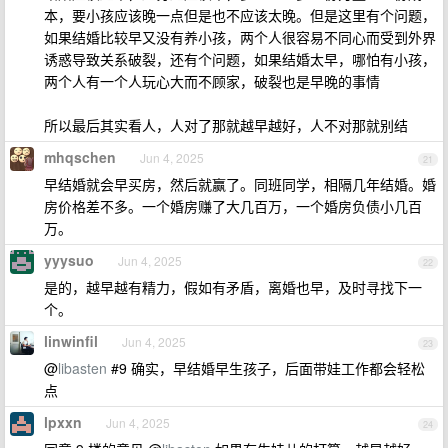
本，要小孩应该晚一点但是也不应该太晚。但是这里有个问题，
如果结婚比较早又没有养小孩，两个人很容易不同心而受到外界
诱惑导致关系破裂，还有个问题，如果结婚太早，哪怕有小孩，
两个人有一个人玩心大而不顾家，破裂也是早晚的事情
所以最后其实看人，人对了那就越早越好，人不对那就别结
mhqschen
Jun 4, 2025
21
早结婚就会早买房，然后就赢了。同班同学，相隔几年结婚。婚
房价格差不多。一个婚房赚了大几百万，一个婚房负债小几百
万。
yyysuo
Jun 4, 2025
22
是的，越早越有精力，假如有矛盾，离婚也早，及时寻找下一
个。
linwinfil
Jun 4, 2025
23
@
libasten
#9 确实，早结婚早生孩子，后面带娃工作都会轻松
点
lpxxn
Jun 4, 2025
24