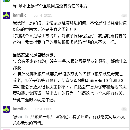
hp 基本上是整个互联网最没有价值的地方
kamilic
Jun 4, 2025
95
我觉得早是好的，无论家庭经济环境如何，不论是可以离婚快速
纠错的空间大，还是生育之类的原因。
特别我个人觉得生育的话，对孩子同样也是好，我是晚婚晚育的
产物，我觉得我自己的想法跟很多爸妈年轻的人不太一样。
当然这些也是自我感觉：
1. 会有不少的代沟，没有一些人跟父母是朋友的感觉，好像什么
都谈
2. 另外总感觉很早就要思考很多现实的问题（很早就思考死亡，
养老，经济来源等问题），毕竟父母预期寿命只有 10 年和 20
年可能会导致人很多决策都不同。包括会有更为保守和短视的决
策和很少做所谓「豁出去」的行为，当然这也与个人能力有关，
毕竟牛逼的人就是牛逼。
kamilic
Jun 4, 2025
96
@
kamilic
只谈论一般/工薪家庭，看了评论，有钱感觉可以不太
关心我说的事情。