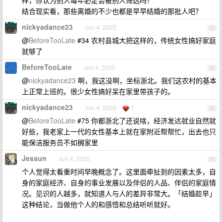
样，你认为别人每年必定会被别人筛选吗？
结合现实看，那些离婚的不少也都是早早结婚的那批人吧？
nickyadance23
Jun 4, 2025
74
@
BeforeTooLate
#34 农村县城大把这样的，传统女性搞好家庭
就够了
BeforeTooLate
Jun 4, 2025
75
@
nickyadance23
啊，我这没啊，坐标浙北。我们这农村的基本
上正常上班的。很少女性搞好呆在家里带孩子的。
nickyadance23
Jun 4, 2025
1
76
@
BeforeTooLate
#75 你都浙北了还说啥，经济发达就业自然就
好些，我老家上一代的女性基本上就在家附近帮帮忙，出去也只
能保洁服务员不如搁家里
Jessun
Jun 4, 2025
77
个人觉得太看重时间早晚概念了。这里面牵扯到的因素太多，自
身的家庭经济、自身的事业发展以及伴侣的人品、伴侣的家庭情
况。见识的人越多，就知道人与人的差异非常大。「结婚趁早」
这种结论，当做他个人的和感悟和总结听听就好。