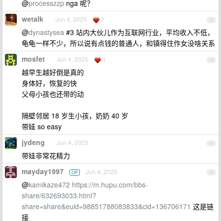
@
processzzp
nga 呢？
wetalk
Jun 4, 2025
1
12
@
dynastysea
#3 站内大伙儿作为互联网行业，平均收入不低，
龟龟一样不少，所以说有点钱的普通人，和镇得住作女没啥关系
mosfet
Jun 4, 2025
1
13
越早生越好倒是真的
身体好，恢复的快
父母小孩也还带的动
隔壁邻居 18 岁生小孩，奶奶 40 岁
带娃 so easy
jydeng
Jun 4, 2025
14
带娃非常花精力
mayday1997
Jun 4, 2025
OP
15
@
kamikaze472
https://m.hupu.com/bbs-
share/632693033.html?
share=share&euid=98851788083833&cid=136706171
这是链
接