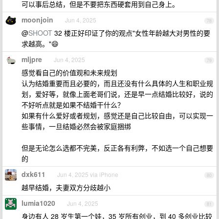
可以事后总结，但是不要把东西硬套用到自己身上。
moonjoin
Jun 4, 2025
78
@
SHOOT
32 楼正好印证了你的观点"女性年龄越大对男性的要
求越高。"😄
mljpre
Jun 4, 2025
79
感觉看自己的价值观和未来规划
认为结婚重要而且必要的，而且还没有什么具体的人生和职业规
划，爱好等，就像上面老哥们说，还是早一点结婚比较好，说的
不好听点就是如果不结婚干什么？
如果有什么爱好或者规划，感觉还是自己比较自由，可以实现一
些事情，一旦结婚必然会被家庭捆绑
但是无论怎么选都不完美，反正各有利弊，不如选一个自己想要
的
dxk611
Jun 4, 2025 via iPhone
80
越早结婚，夫妻双方分歧越小
lumia1020
Jun 4, 2025
81
身边有人 28 岁生第一个娃，35 岁所有创业，到 40 多创业比较