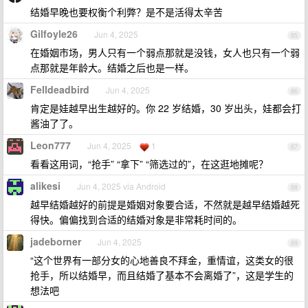
结婚早晚也要权衡个利弊？是不是活得太辛苦
Gilfoyle26
Jun 4, 2025
85
在婚姻市场，男人只有一个弱点那就是没钱，女人也只有一个弱
点那就是年龄大。结婚之后也是一样。
Felldeadbird
Jun 4, 2025
86
肯定是娃越早出生越好的。你 22 岁结婚，30 岁出头，娃都会打
酱油了了。
Leon777
Jun 4, 2025
1
87
看看这用词，“抢手” “拿下” “筛选过的”，在这逛地摊呢？
alikesi
Jun 4, 2025 via Android
88
越早结婚越好的前提是婚姻对象要合适，不然就是越早结婚越死
得快。偏偏找到合适的结婚对象是非常耗时间的。
jadeborner
Jun 4, 2025
89
“这个世界有一部分女的心地善良不拜金，重情谊，这类女的很
抢手，所以结婚早，而且结婚了基本不会离婚了”，这是学生的
想法吧