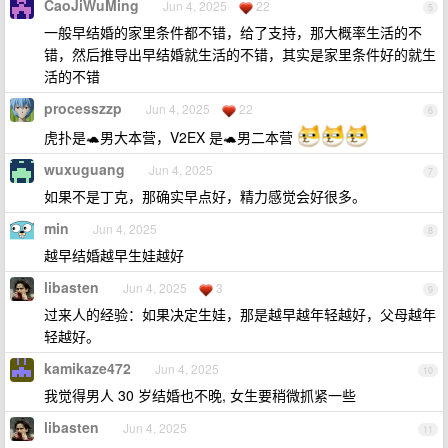
CaoJiWuMing
Jun 4, 2025
22
5
一般早结婚的家里条件都不错，给了支持，那大概率生活的不
错，然后推导出早结婚就生活的不错，其实是家里条件好的就生
活的不错
processzzp
Jun 4, 2025
22
6
虎扑是🐢男大本营，V2EX 是🐢男二本营
wuxuguang
Jun 4, 2025
7
如果不是丁克，那确实早点好，精力感觉会好很多。
min
Jun 4, 2025
8
越早结婚越早生娃越好
libasten
Jun 4, 2025
3
9
过来人的经验：如果决定生娃，那是越早越年轻越好，父母越年
轻越好。
kamikaze472
Jun 4, 2025
10
我觉得男人 30 岁结婚也不晚, 女生要稍微抓紧一些
libasten
Jun 4, 2025
11