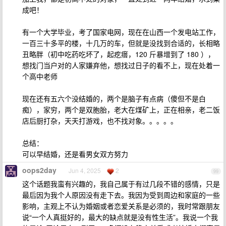
成吧！
有一个大学毕业，考了国家电网，现在在山西一个发电站工作，
一百三十多平的楼，十几万的车，但就是没找到合适的，长相略
丑略胖（初中吃药吃坏了，起疙瘩，120 斤暴增到了 180 ），
想找门当户对的人家嫌弃他，想找过日子的看不上，现在处着一
个高中老师
现在还有五六个没结婚的，两个是脑子有点病（傻但不是白
痴），家穷，两个是双胞胎，老大在煤矿上，正在相亲，老二饭
店后厨打杂，天天打游戏，也不找对象。。。。。
总结：
可以早结婚，还是看男女双方努力
oops2day
Jun 4, 2025
2
99
这个话题我蛮有兴趣的，我自己属于有过几段不错的感情，只是
最后因为我个人原因没有走下去。我因为受到周边和家庭的一些
影响，主观上不认为婚姻或者恋爱关系是必须的，我时常跟朋友
说“一个人真挺好的，最大的缺点就是没有性生活”。我说一个我