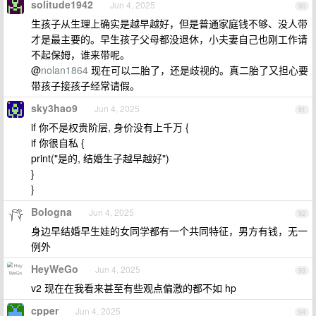
solitude1942
Jun 4, 2025
90
生孩子从生理上确实是越早越好，但是普通家庭钱不够、没人带
才是最主要的。早生孩子父母都没退休，小夫妻自己也刚工作请
不起保姆，谁来带呢。
@
nolan1864
现在可以二胎了，还是歧视的。真二胎了又担心要
带孩子接孩子经常请假。
sky3hao9
Jun 4, 2025
91
if 你不是权贵阶层, 身价没有上千万 {
if 你很自私 {
print("是的, 结婚生子越早越好")
}
}
Bologna
Jun 4, 2025
92
身边早结婚早生娃的女同学都有一个共同特征，男方有钱，无一
例外
HeyWeGo
Jun 4, 2025
93
v2 现在在我看来甚至有些观点偏激的都不如 hp
cpper
Jun 4, 2025
94