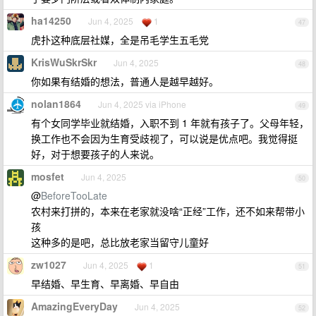
ha14250
Jun 4, 2025
1
47
虎扑这种底层社媒，全是吊毛学生五毛党
KrisWuSkrSkr
Jun 4, 2025
48
你如果有结婚的想法，普通人是越早越好。
nolan1864
Jun 4, 2025 via iPhone
49
有个女同学毕业就结婚，入职不到 1 年就有孩子了。父母年轻，
换工作也不会因为生育受歧视了，可以说是优点吧。我觉得挺
好，对于想要孩子的人来说。
mosfet
Jun 4, 2025
50
@
BeforeTooLate
农村来打拼的，本来在老家就没啥“正经”工作，还不如来帮带小
孩
这种多的是吧，总比放老家当留守儿童好
zw1027
Jun 4, 2025
1
51
早结婚、早生育、早离婚、早自由
AmazingEveryDay
Jun 4, 2025
52