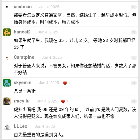
xmitman
Jun 4, 2025
38
那要看怎么定义普通家庭，当然，结婚生子，越早成本越低，包
括身体成本，时间成本，精力成本
hancai2
Jun 4, 2025
39
如果生就早生，我现在 35 ，娃儿 2 岁。 等她 22 岁时我都已经
55 了
Caratpine
Jun 4, 2025
40
对于普通人来说，不管男女，如果你还想结婚的话，岁数大了都
不好结
skyemin
Jun 4, 2025
1
41
恶臭一条街
tracyliu
Jun 4, 2025
1
42
虎扑少看吧 我 08 还是 09 年的 id 。 以前 jrs 是贱人们复数，没
人觉得是贬义。现在给变成家人们，结果一点也不像
LLLeo
Jun 4, 2025
43
首先最重要的是遇到良人。