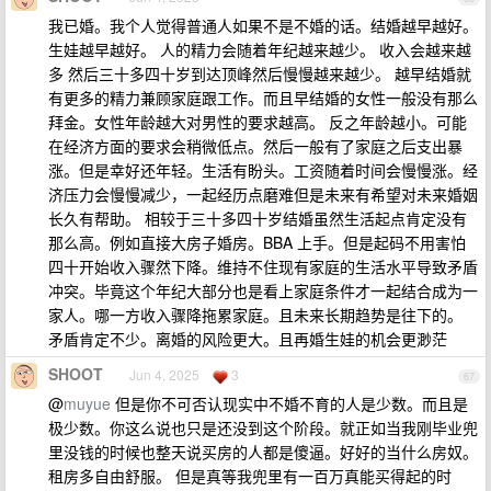
我已婚。我个人觉得普通人如果不是不婚的话。结婚越早越好。
生娃越早越好。 人的精力会随着年纪越来越少。 收入会越来越
多 然后三十多四十岁到达顶峰然后慢慢越来越少。 越早结婚就
有更多的精力兼顾家庭跟工作。而且早结婚的女性一般没有那么
拜金。女性年龄越大对男性的要求越高。 反之年龄越小。可能
在经济方面的要求会稍微低点。然后一般有了家庭之后支出暴
涨。但是幸好还年轻。生活有盼头。工资随着时间会慢慢涨。经
济压力会慢慢减少，一起经历点磨难但是未来有希望对未来婚姻
长久有帮助。 相较于三十多四十岁结婚虽然生活起点肯定没有
那么高。例如直接大房子婚房。BBA 上手。但是起码不用害怕
四十开始收入骤然下降。维持不住现有家庭的生活水平导致矛盾
冲突。毕竟这个年纪大部分也是看上家庭条件才一起结合成为一
家人。哪一方收入骤降拖累家庭。且未来长期趋势是往下的。
矛盾肯定不少。离婚的风险更大。且再婚生娃的机会更渺茫
SHOOT
Jun 4, 2025
3
67
@
muyue
但是你不可否认现实中不婚不育的人是少数。而且是
极少数。你这么说也只是还没到这个阶段。就正如当我刚毕业兜
里没钱的时候也整天说买房的人都是傻逼。好好的当什么房奴。
租房多自由舒服。 但是真等我兜里有一百万真能买得起的时