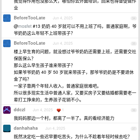
我觉得作用也没那么大，哪怕你去外面培训，回来也得督促做作
业
BeforeTooLate
Jun 4, 2025
34
@
mosfet
#13 奶奶 40 岁就可以不用上班了吗，普通家庭啊，爷
爷奶奶这么年轻不上班带孩子？
BeforeTooLate
Jun 4, 2025
35
楼上早生育的问题，就没想过爷爷奶奶还需要上班，还需要交社
保医保么？
那么这么早生孩子谁来带孩子？
如果爷爷奶奶 40 岁 50 岁就来带孩子，那爷爷奶奶是不要退休
金了吗？
一家子靠两个年轻人收入，普通家庭很难吧。
所以很多现实生活中普通人家，又要买房子又要结婚都需要老一
辈打工挣来的，生养孩子花销不小。
ddczl
Jun 4, 2025
1
36
我妈妈那边一个村，都离了一半了。真的看经济能力
danhahaha
Jun 4, 2025
37
既然决定吃一些迟早要吃苦头，为什么不趁着年轻时候去吃？