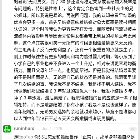
的暴论“无论男女，到了 30 多还没有稳定关系或者结婚大概率是
有问题的，特别是性格上”，这个肯定会伤害到一些社交少的兄
弟姐妹，所以我说是暴论。再说回问题，我的认知来看早结婚的
优点会更多一点，首先早结婚意味着结婚对象大概率是读书期间
认识的，这个时候我认为更容易存在爱情，而随着时间流逝被主
流媒体内容影响等等因素无论男女都会带上利益的视角去考虑问
题，这个点其实很可笑一无所有的时候更相信爱情更义无反顾，
有三瓜两枣了反而开始利益了。还有一个很重要的点就是生子，
刚工作时候往往有更多的时间和精力熬过婴儿时期，等小孩到了
小学自己的事业也差不多进入一个上升期，相对来讲更容易均衡
精力。而且父母年轻一点，也更能帮衬。但是我觉得结婚最重要
的不是时间而是人，无论是自己的状态还是对象的。我跟家里谈
了几次结婚的事，我说我不是不结婚，我是找不到人结婚，我不
想像他们那些结婚 2 3 年就过的跟仇人一样，我发小结婚 5 年，
睡了 3 年沙发，最后离婚了。我觉得结婚的目的应该是一辈子相
辅相持，而不是哦都结婚了都有小孩了我是不是也该这样了。随
着年纪增加，无论男女选择的余地就越来越小，毕竟不是谁都可
以人到中年当钻石王老五天天会所嫩模或者玩男模的。
runinhard
Jun 4, 2025
100
@
EgoTao
你只把恋爱和婚姻当作「正常」，那单身非婚自然是