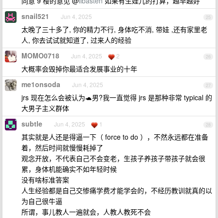
同意 9 楼的意见 @
libasten
如果有生娃儿的打算，越早越好
snail521
Jun 4, 2025
25
太晚了三十多了, 你的精力不行, 身体吃不消, 带娃 ,还有家里老
人, 你去试试就知道了, 过来人的经验
MOMO0718
Jun 4, 2025
2
26
大概率会毁掉你最适合发展事业的十年
me1onsoda
Jun 4, 2025
27
jrs 现在怎么会被认为🐢男?我一直觉得 jrs 是那种非常 typical 的
大男子主义群体
subtle
Jun 4, 2025
1
28
其实就是人还是得逼一下（ force to do ），不然永远都在准备
着，然后时间就慢慢耗掉了
观念开放，不代表自己不会变老，生孩子养孩子带孩子就会很
累，身体机能确实不如年轻时候
没有啥标准答案
人生经验都是自己交惨痛学费才能学会的，不经历教训就真的以
为自己很牛逼
所谓，事儿教人一遍就会，人教人教死不会