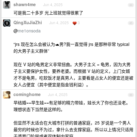
shawn4me
Jun 4, 2025
44
可是我二十多岁 光上班就觉得很累了
QingXuJiaZhi
Jun 4, 2025
3
45
@
me1onsoda
“jrs 现在怎么会被认为🐢男?我一直觉得 jrs 是那种非常 typical
的大男子主义群体”
现在 V 站的龟男定义非常扭曲。大男子主义 = 龟男，因为大男
子主义要保护女性，要养老婆。而根据 V 站的定义，上门女婿
才不是龟男，吃软饭才是真男人，主要看是占女人的便宜还是被
女人占便宜（其中便宜是指金钱利益）。
cominghome
Jun 4, 2025
46
早结婚==早生娃==有足够的精力带娃，娃长大了你也还没老。
理想状态下当然是这样的。
但显然不太适合在大城市打拼的普通家庭，25 岁说是一个男人
最穷的时候也不为过，拿什么去支撑家庭。所以以上情况只适用
于婆罗门阶层或者双体制内家庭。