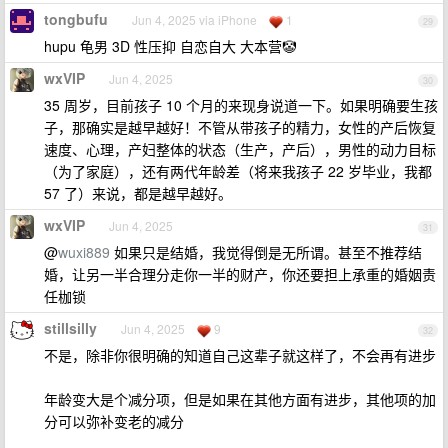
tongbufu
Jun 4, 2025 via iPhone
1
29
hupu 龟男 3D 性压抑 自恋自大 大本营🤡
wxVIP
Jun 4, 2025
30
35 周岁，目前孩子 10 个月的来现身说道一下。如果明确要生孩
子，那确实是越早越好！不管从带孩子的精力，女性的产后恢复
速度、心理，产妇整体的状态（生产，产后），男性的动力目标
（为了家庭），还有两代年龄差（将来我孩子 22 岁毕业，我都
57 了）来说，都是越早越好。
wxVIP
Jun 4, 2025
31
@
wuxi889
如果只是结婚，我觉得倒是无所谓。甚至不推荐结
婚，让另一半合理分走你一半的财产，你还要担上承重的婚姻责
任枷锁
stillsilly
Jun 4, 2025
9
32
不是，除非你很明确的知道自己这辈子就这样了，不会再有进步
年龄变大是个减分项，但是如果在其他方面有进步，其他项的加
分可以弥补变老的减分