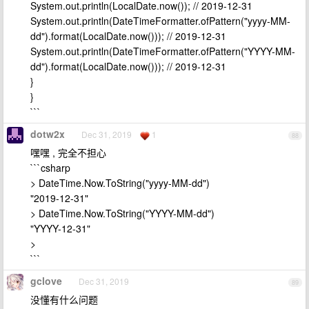
System.out.println(LocalDate.now()); // 2019-12-31
System.out.println(DateTimeFormatter.ofPattern("yyyy-MM-
dd").format(LocalDate.now())); // 2019-12-31
System.out.println(DateTimeFormatter.ofPattern("YYYY-MM-
dd").format(LocalDate.now())); // 2019-12-31
}
}
```
dotw2x
Dec 31, 2019
1
88
嘿嘿 , 完全不担心
```csharp
> DateTime.Now.ToString("yyyy-MM-dd")
"2019-12-31"
> DateTime.Now.ToString("YYYY-MM-dd")
"YYYY-12-31"
>
```
gclove
Dec 31, 2019
89
没懂有什么问题