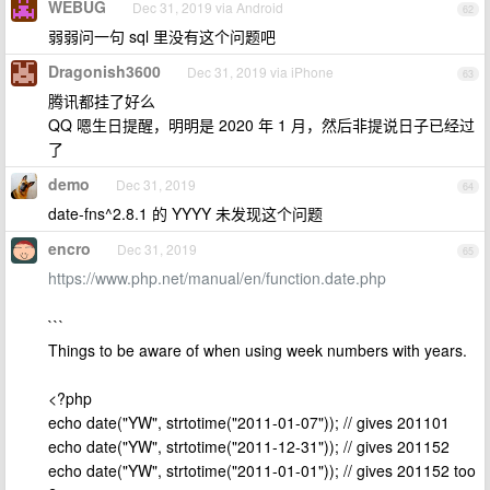
WEBUG
Dec 31, 2019 via Android
62
弱弱问一句 sql 里没有这个问题吧
Dragonish3600
Dec 31, 2019 via iPhone
63
腾讯都挂了好么
QQ 嗯生日提醒，明明是 2020 年 1 月，然后非提说日子已经过
了
demo
Dec 31, 2019
64
date-fns^2.8.1 的 YYYY 未发现这个问题
encro
Dec 31, 2019
65
https://www.php.net/manual/en/function.date.php
```
Things to be aware of when using week numbers with years.
<?php
echo date("YW", strtotime("2011-01-07")); // gives 201101
echo date("YW", strtotime("2011-12-31")); // gives 201152
echo date("YW", strtotime("2011-01-01")); // gives 201152 too