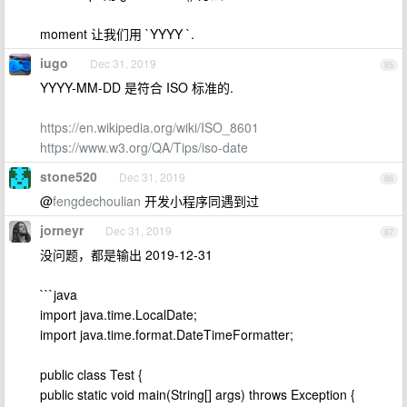
moment 让我们用 `YYYY `.
iugo
Dec 31, 2019
85
YYYY-MM-DD 是符合 ISO 标准的.
https://en.wikipedia.org/wiki/ISO_8601
https://www.w3.org/QA/Tips/iso-date
stone520
Dec 31, 2019
86
@
fengdechoulian
开发小程序同遇到过
jorneyr
Dec 31, 2019
87
没问题，都是输出 2019-12-31
```java
import java.time.LocalDate;
import java.time.format.DateTimeFormatter;
public class Test {
public static void main(String[] args) throws Exception {