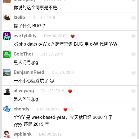
你说的这个同事是不是...
i36lib
Dec 30, 2019
3
提了什么 BUG ？
eve1yb0dy
Dec 30, 2019
1
4
<?php date('o-W'); // 跨年查询 BUG 用 o-W 代替 Y-W
ColoThor
Dec 30, 2019
5
黑人问号.jpg
BenjaminReed
Dec 30, 2019
6
一不小心就踩坑了 😃
aliveyang
Dec 30, 2019
1
7
黑人问号.jpg
chendy
Dec 30, 2019
45
8
YYYY 是 week-based-year，今天就已经 2020 年了
yyyy 还是 2019 年
wpblank
Dec 30, 2019
9