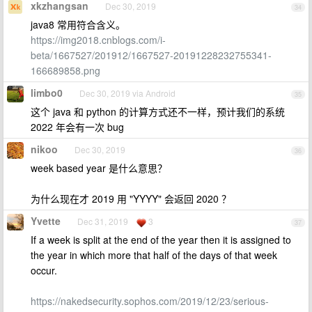
xkzhangsan
Dec 30, 2019
34
java8 常用符合含义。
https://img2018.cnblogs.com/i-
beta/1667527/201912/1667527-20191228232755341-
166689858.png
limbo0
Dec 30, 2019 via Android
35
这个 java 和 python 的计算方式还不一样，预计我们的系统
2022 年会有一次 bug
nikoo
Dec 30, 2019
36
week based year 是什么意思？
为什么现在才 2019 用 "YYYY" 会返回 2020 ？
Yvette
Dec 31, 2019
3
37
If a week is split at the end of the year then it is assigned to
the year in which more that half of the days of that week
occur.
https://nakedsecurity.sophos.com/2019/12/23/serious-