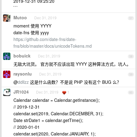
2019-12-31 09:25:20
```
Mutoo
Dec 31, 2019
57
moment 使用 YYYY
date-fns 使用 yyyy
https://github.com/date-fns/date-
fns/blob/master/docs/unicodeTokens.md
bobuick
Dec 31, 2019
58
无敌大坑货。 官方就不应该出现 YYYY 这种算法方式，坑人。
raysonlu
Dec 31, 2019
59
@
ddllzz
这是什么函数？不是说 PHP 没有这个 BUG 么？
JR1024
Dec 31, 2019
1
60
Calendar calendar = Calendar.getInstance();
// 2019-12-31
calendar.set(2019, Calendar.DECEMBER, 31);
Date strDate1 = calendar.getTime();
// 2020-01-01
calendar.set(2020, Calendar.JANUARY, 1);