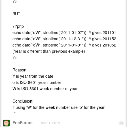
?>
BUT
<?php
echo date("oW", strtotime("2011-01-07")); // gives 201101
echo date("oW", strtotime("2011-12-31")); // gives 201152
echo date("oW", strtotime("2011-01-01")); // gives 201052
(Year is different than previous example)
?>
Reason:
Y is year from the date
o is ISO-8601 year number
W is ISO-8601 week number of year
Conclusion:
if using 'W' for the week number use 'o' for the year.
```
EricFuture
Dec 31, 2019
66