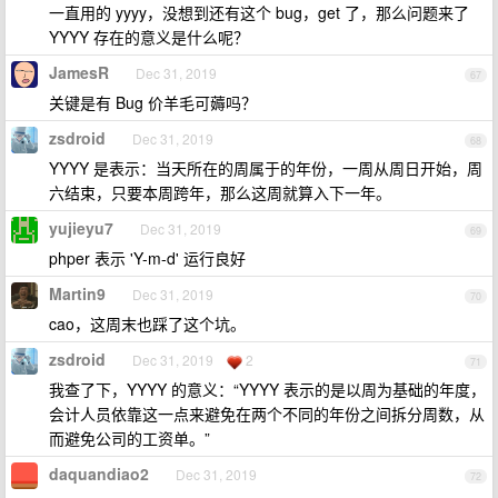
一直用的 yyyy，没想到还有这个 bug，get 了，那么问题来了
YYYY 存在的意义是什么呢？
JamesR
Dec 31, 2019
67
关键是有 Bug 价羊毛可薅吗？
zsdroid
Dec 31, 2019
68
YYYY 是表示：当天所在的周属于的年份，一周从周日开始，周
六结束，只要本周跨年，那么这周就算入下一年。
yujieyu7
Dec 31, 2019
69
phper 表示 'Y-m-d' 运行良好
Martin9
Dec 31, 2019
70
cao，这周末也踩了这个坑。
zsdroid
Dec 31, 2019
2
71
我查了下，YYYY 的意义：“YYYY 表示的是以周为基础的年度，
会计人员依靠这一点来避免在两个不同的年份之间拆分周数，从
而避免公司的工资单。”
daquandiao2
Dec 31, 2019
72