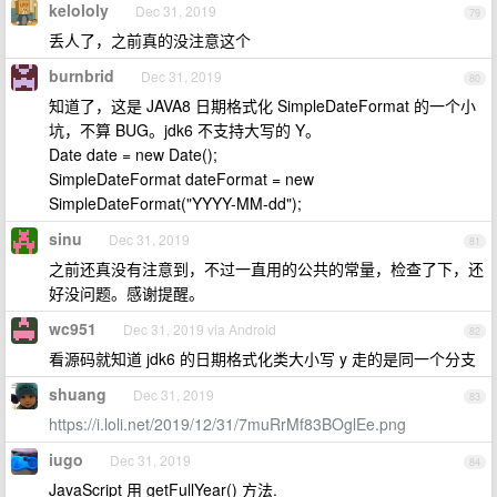
kelololy
Dec 31, 2019
79
丢人了，之前真的没注意这个
burnbrid
Dec 31, 2019
80
知道了，这是 JAVA8 日期格式化 SimpleDateFormat 的一个小
坑，不算 BUG。jdk6 不支持大写的 Y。
Date date = new Date();
SimpleDateFormat dateFormat = new
SimpleDateFormat("YYYY-MM-dd");
sinu
Dec 31, 2019
81
之前还真没有注意到，不过一直用的公共的常量，检查了下，还
好没问题。感谢提醒。
wc951
Dec 31, 2019 via Android
82
看源码就知道 jdk6 的日期格式化类大小写 y 走的是同一个分支
shuang
Dec 31, 2019
83
https://i.loli.net/2019/12/31/7muRrMf83BOglEe.png
iugo
Dec 31, 2019
84
JavaScript 用 getFullYear() 方法.