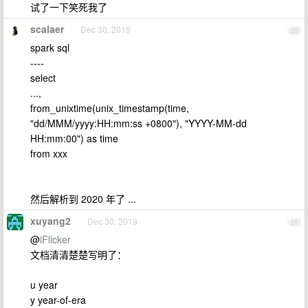
试了一下笑死我了
scalaer
Dec 30, 2019
20
spark sql
----
select
...,
from_unixtime(unix_timestamp(time,
"dd/MMM/yyyy:HH:mm:ss +0800"), "YYYY-MM-dd
HH:mm:00") as time
from xxx
然后解析到 2020 年了 ...
xuyang2
Dec 30, 2019
21
@
iFlicker
文档清清楚楚写明了：
u year
y year-of-era