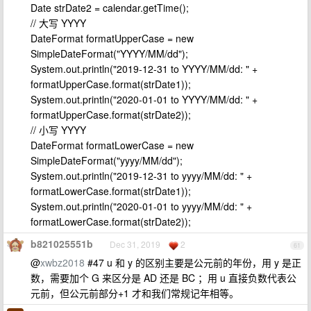
Date strDate2 = calendar.getTime();
// 大写 YYYY
DateFormat formatUpperCase = new
SimpleDateFormat("YYYY/MM/dd");
System.out.println("2019-12-31 to YYYY/MM/dd: " +
formatUpperCase.format(strDate1));
System.out.println("2020-01-01 to YYYY/MM/dd: " +
formatUpperCase.format(strDate2));
// 小写 YYYY
DateFormat formatLowerCase = new
SimpleDateFormat("yyyy/MM/dd");
System.out.println("2019-12-31 to yyyy/MM/dd: " +
formatLowerCase.format(strDate1));
System.out.println("2020-01-01 to yyyy/MM/dd: " +
formatLowerCase.format(strDate2));
b821025551b
Dec 31, 2019
2
61
@
xwbz2018
#47 u 和 y 的区别主要是公元前的年份，用 y 是正
数，需要加个 G 来区分是 AD 还是 BC ；用 u 直接负数代表公
元前，但公元前部分+1 才和我们常规记年相等。