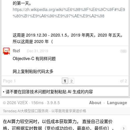
的第一天。
https://zh.wikipedia.org/wiki/%E6%98%9F%E6%9C%9F#%E9
%80%B1%E9%A6%96%E9%97%AE%E9%A2%98
这周是 2019.12.30 - 2020.1.5，2019 年两天，2020 年五天。
所以这周是 2020 年（
fbzl
Dec 31, 2019
100
Objective-C 有同样问题
网上复制粘贴代码太多
Page 1
1
of 2
2
• 请不要在回答技术问题时复制粘贴 AI 生成的内容
© 2026 V2EX · 156ms · 3.9.8.5
About
·
Language
Tensdaq AI大模型接口服务商 - 以零散用量享渠道价格
在AI算力较空闲时，以低成本获取算力。 直接自己设置价
›
格，可根据实时数据（竞价成功均价、最高价、最低价），