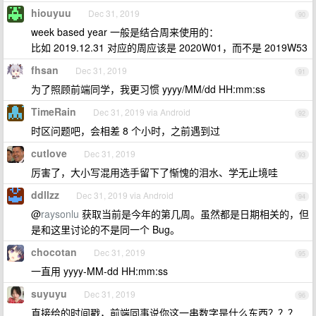
hiouyuu
Dec 31, 2019
90
week based year 一般是结合周来使用的：
比如 2019.12.31 对应的周应该是 2020W01，而不是 2019W53
fhsan
Dec 31, 2019
91
为了照顾前端同学，我更习惯 yyyy/MM/dd HH:mm:ss
TimeRain
Dec 31, 2019 via Android
92
时区问题吧，会相差 8 个小时，之前遇到过
cutlove
Dec 31, 2019
93
厉害了，大小写混用选手留下了惭愧的泪水、学无止境哇
ddllzz
Dec 31, 2019 via Android
94
@
raysonlu
获取当前是今年的第几周。虽然都是日期相关的，但
是和这里讨论的不是同一个 Bug。
chocotan
Dec 31, 2019
95
一直用 yyyy-MM-dd HH:mm:ss
suyuyu
Dec 31, 2019
96
直接给的时间戳，前端同事说你这一串数字是什么东西？？？