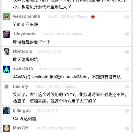
这些人都哪儿学的？我从一开始学日期格式就是小-大-小 大:小:
小，也没见开源代码里用过大 Y
wensonsmith
Dec 31, 2019 via iPhone
1
44
Y-m-d 亚麻跌
1daydayde
Dec 31, 2019 via iPhone
45
吓得我赶紧看了一下
NSAtools
Dec 31, 2019
46
昨天刚填的坑
xwbz2018
Dec 31, 2019 via Android
47
JAVA8 的 localdate 用的是 uuuu-MM-dd，不知道有没有坑
itechify
Dec 31, 2019 via Android
48
笑死了，去年这个时候用的 YYYY，业务说时间不对我还不信，
检查了一波脑壳痛，就这个地方用了大写的 Y
killergun
Dec 31, 2019
49
C# 没这问题
May725
Dec 31, 2019 via iPhone
50