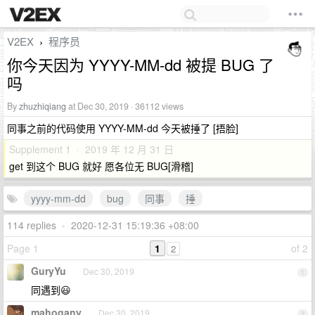
V2EX
程序员
›
你今天因为 YYYY-MM-dd 被提 BUG 了
吗
By
zhuzhiqiang
at Dec 30, 2019 · 36112 views
同事之前的代码使用 YYYY-MM-dd 今天被捶了 [捂脸]
Supplement 1 · 2019 年 12 月 31 日
get 到这个 BUG 就好 愿各位无 BUG[滑稽]
yyyy-mm-dd
bug
同事
捶
114 replies
•
2020-12-31 15:19:36 +08:00
Page 1
1
of 2
2
GuryYu
Dec 30, 2019
1
同遇到😃
mahogany
Dec 30, 2019
2