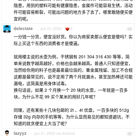
隐患，用到的塑料可能有健康隐患，金属件可能容易生锈，活动
件可能容易断裂，可能出问题的地方多了去了，哪里敢随便买便
宜的呢。
delectate
Jun 21, 2020
4
64
一分钱一分货，便宜没好货。你以为商家卖那么便宜是傻吗？实
际上买这个东西的消费者才是傻逼。
就用楼主说的水壶为例，不锈钢有 201 304 316 430 等等，简
单来说数字越高越好，价格也会越来越高。普通人只知道便宜，
当然给你用的料子也是最差最垃圾的，重金属残留、加工不合规
这都是最常见的，说不定用了两个月就漏水，甚至加热棒还可能
漏电，这简直是用身体试毒。
换句话说，如果 2 个月换一个 20 块的水壶，一年就是一百多
块，为什么不花 99 买个某米的用好几年呢？
同理，还有某些十几块包邮的 2t 、4t 优盘，一百多块的 512g
存储 32g 内存的手机等等，为什么显而易见的都知道避坑，不
知道的就贪便宜上大当了呢？
lazyyz
Jun 21, 2020 via Android
65