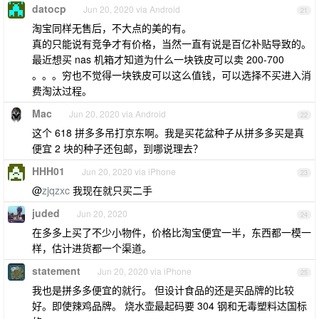
datocp
Jun 20, 2020 via Android
21
淘宝同样无售后，不大点的美的有。
真的只能说有竞争才有价格，当然一直有说是百亿补贴导致的。
最近想买 nas 机箱才知道为什么一块铁皮可以卖 200-700
。。。穷也不觉得一块铁皮可以这么值钱，可以选择不买进入消
费淘汰过程。
Mac
Jun 20, 2020 via Android
22
这个 618 拼多多吊打京东啊。我是买花盆种子从拼多多买是真
便宜 2 块的种子还包邮，到哪说理去？
HHH01
Jun 20, 2020 via iPhone
23
@
zjqzxc
我现在就只买二手
juded
Jun 20, 2020
24
在多多上买了不少小物件，价格比淘宝便宜一半，东西都一模一
样，估计进货都一个渠道。
statement
Jun 20, 2020 via iPhone
25
我也是拼多多便宜的就行。 但设计食品的还是买品牌的比较
好。即使辣鸡品牌。 烧水壶最起码要 304 钢和无毒塑料达国标