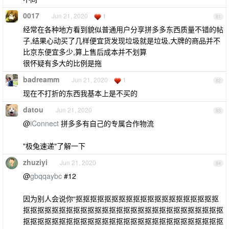
0017
Jun 21, 2020
1
81
经常在各种地方看到貌似普通用户分享拼多多东西质量不错的帖
子,结果心动买了几样便宜货发现垃圾就是垃圾,大牌的商品并不
比京东便宜多少,算上售后成本并不划算
很怀疑有多大的比例是拖
badreamm
Jun 21, 2020
1
82
现在不打折的东西我基本上是不买的
datou
Jun 21, 2020
83
@
iConnect
拼多多有自己的专属合作物流
"极兔速递"了解一下
zhuziyi
Jun 21, 2020
84
@
gbqqaybc
#12
因为别人会说你“抠抠抠抠抠抠抠抠抠抠抠抠抠抠抠抠抠抠抠抠
抠抠抠抠抠抠抠抠抠抠抠抠抠抠抠抠抠抠抠抠抠抠抠抠抠抠抠抠
抠抠抠抠抠抠抠抠抠抠抠抠抠抠抠抠抠抠抠抠抠抠抠抠抠抠抠抠