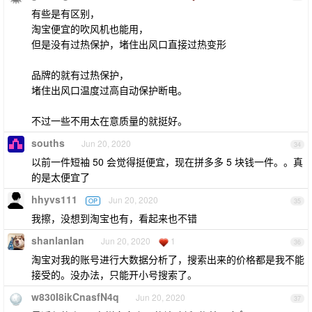
有些是有区别，
淘宝便宜的吹风机也能用，
但是没有过热保护，堵住出风口直接过热变形
品牌的就有过热保护，
堵住出风口温度过高自动保护断电。
不过一些不用太在意质量的就挺好。
souths
Jun 20, 2020
34
以前一件短袖 50 会觉得挺便宜，现在拼多多 5 块钱一件。。真
的是太便宜了
hhyvs111
Jun 20, 2020
OP
35
我擦，没想到淘宝也有，看起来也不错
shanlanlan
Jun 20, 2020
1
36
淘宝对我的账号进行大数据分析了，搜索出来的价格都是我不能
接受的。没办法，只能开小号搜索了。
w830I8ikCnasfN4q
Jun 20, 2020
37