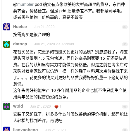
@
mumbler
pdd 确实有点像欧美的大型商超里的货品，东西种
类齐全，价格便宜。但是 pdd 质量参差不齐。我都是薅羊毛，
或者买些植物。价格高的，真是不敢买
Huelse
Jun 21, 2020
89
按需购买是很合理的
datocp
Jun 21, 2020 via Android
90
花钱买品质，花更多的钱能买到更好的品质？别忽悠我了，淘宝
源头可以做到 1.5 元包快递，同样的商品别家要 15 元还要快递
费。在我的认知里有实力才能做到价格低。但是之前在淘宝店时
采购对着商家说可以仿造一模一样的鞋子材料用次点价格就下来
了。。。花更多的钱买到更好的品质我得好好掂量一下这句话的
意识。
这年头再好的能生产 10 多年耐用品的企业也抵不住只能生产使
用两年品质的假冒伪劣的竟争。
wtdd
Jun 21, 2020
1
91
安装了又卸载了，拼多多什么时候改善他的评价机制，起码能让
人轻松的找到差评，再说吧
liaoyaoheng
Jun 21, 2020
92