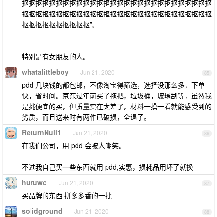
抠抠抠抠抠抠抠抠抠抠抠抠抠抠抠抠抠抠抠抠抠抠抠抠抠抠抠抠
抠抠抠抠抠抠抠抠抠抠抠抠抠抠抠抠抠抠抠抠抠抠抠抠抠抠抠抠
抠抠抠抠抠抠抠抠抠抠”。
特别是有女朋友的人。
whatalittleboy
Jun 21, 2020
85
pdd 几块钱的都包邮，不像淘宝得筛选，选择没那么多，下单
快，省时间。京东过年前买了拖把，垃圾桶，玻璃刮等，虽然我
是挑便宜的买，但质量实在太差了，材料一摸一看就能感受到的
劣质，而且送来时有两件已破损，全退了。
ReturnNull1
Jun 21, 2020
86
在我们公司，用 pdd 会被人嘲笑。
不过我自己买一些东西就用 pdd,实惠，损耗品用坏了就换
huruwo
Jun 21, 2020
87
买品牌的东西 拼多多香的一批
solidground
Jun 21, 2020
88