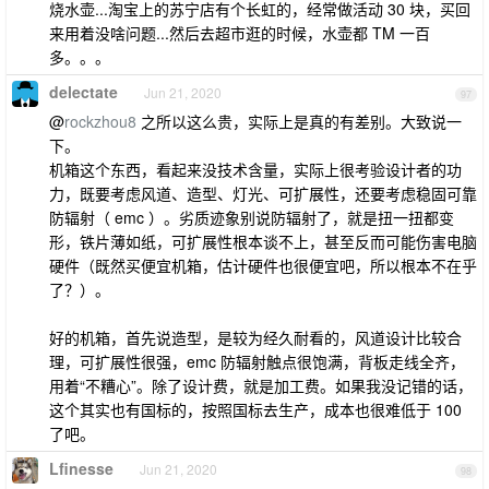
烧水壶...淘宝上的苏宁店有个长虹的，经常做活动 30 块，买回
来用着没啥问题...然后去超市逛的时候，水壶都 TM 一百
多。。。
delectate
Jun 21, 2020
97
@
rockzhou8
之所以这么贵，实际上是真的有差别。大致说一
下。
机箱这个东西，看起来没技术含量，实际上很考验设计者的功
力，既要考虑风道、造型、灯光、可扩展性，还要考虑稳固可靠
防辐射（ emc ）。劣质迹象别说防辐射了，就是扭一扭都变
形，铁片薄如纸，可扩展性根本谈不上，甚至反而可能伤害电脑
硬件（既然买便宜机箱，估计硬件也很便宜吧，所以根本不在乎
了？）。
好的机箱，首先说造型，是较为经久耐看的，风道设计比较合
理，可扩展性很强，emc 防辐射触点很饱满，背板走线全齐，
用着“不糟心”。除了设计费，就是加工费。如果我没记错的话，
这个其实也有国标的，按照国标去生产，成本也很难低于 100
了吧。
Lfinesse
Jun 21, 2020
98