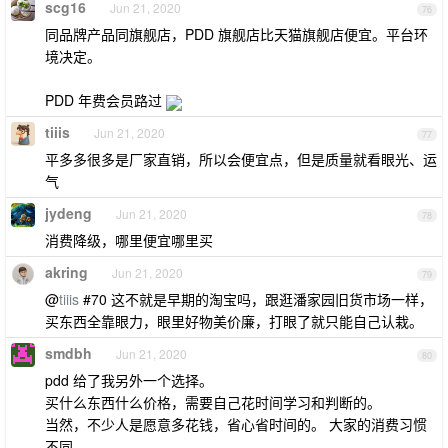
scg16
Jun 21, 2020
76
同品牌产品同旗舰店，PDD 旗舰店比天猫旗舰店便宜。平台环
境决定。
PDD 年费会员路过
tiiis
Jun 21, 2020
77
平多多很多是厂家直销，所以会便宜点，但是质量就看眼光、运
气
jydeng
Jun 21, 2020
78
消费降级，哪里便宜哪里买
akring
Jun 21, 2020
79
@
tiiis
#70 这不就是早期的淘宝吗，跟逛潘家园旧货市场一样，
买东西全靠眼力，眼里好物美价廉，打眼了就只能自己认栽。
smdbh
Jun 21, 2020
80
pdd 给了我另外一个选择。
买什么东西什么价格，需要自己花时间学习和判断的。
当然，不少人是愿意多花钱，省心省时间的。 大家的消费习惯
不同