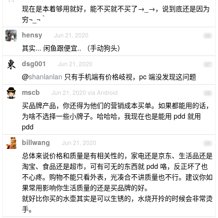
现在是本着够用就好，能不买就不买了→_→，说到底还是因为
穷¬_¬｀
hensy
Jun 21, 2020
66
其实... 闲鱼跟便宜.. （手动狗头）
dsg001
Jun 21, 2020
67
@
shanlanlan
只有手机端有价格岐视，pc 端没发现这问题
mscb
Jun 21, 2020 via Android
68
买品牌产品，你还得为他们的营销成本买单。如果都能用的话，
为啥不选择一些小牌子。哈哈哈，我现在也是能用 pdd 就用
pdd
billwang
Jun 21, 2020
69
总体来说价格和质量是有相关性的，家电还是京东、生活品还是
淘宝、食品还是超市，可有可无的东西就 pdd 咯，反正坏了也
不心疼。购物不能只看外表，光凑合不讲质量也不行。建议你如
果常用影响你生活质量的还是买品牌的好。
就好比你买的水壶其实是可以生锈的，水烧开拎的时候会非常烫
手。