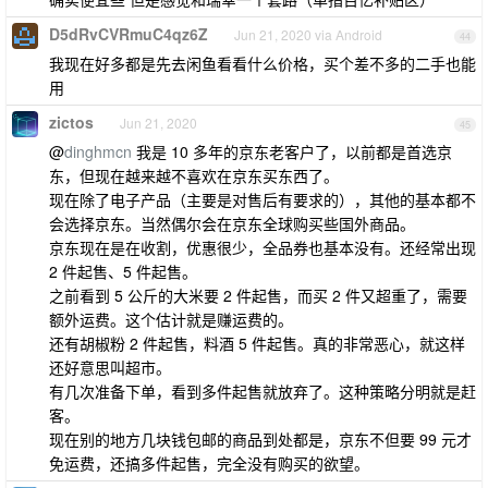
D5dRvCVRmuC4qz6Z
Jun 21, 2020 via Android
44
我现在好多都是先去闲鱼看看什么价格，买个差不多的二手也能
用
zictos
Jun 21, 2020
45
@
dinghmcn
我是 10 多年的京东老客户了，以前都是首选京
东，但现在越来越不喜欢在京东买东西了。
现在除了电子产品（主要是对售后有要求的），其他的基本都不
会选择京东。当然偶尔会在京东全球购买些国外商品。
京东现在是在收割，优惠很少，全品券也基本没有。还经常出现
2 件起售、5 件起售。
之前看到 5 公斤的大米要 2 件起售，而买 2 件又超重了，需要
额外运费。这个估计就是赚运费的。
还有胡椒粉 2 件起售，料酒 5 件起售。真的非常恶心，就这样
还好意思叫超市。
有几次准备下单，看到多件起售就放弃了。这种策略分明就是赶
客。
现在别的地方几块钱包邮的商品到处都是，京东不但要 99 元才
免运费，还搞多件起售，完全没有购买的欲望。