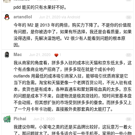
pdd 能买的只有水果好不好。
artandlol
Jun 21, 2020 via Android
56
今年的 M2 是 2013 年的两倍，购买力下降了。不是你的价值观
有问题，是你被选中了，如果有所选择，我还是会看质量，如果
没得选择，先解决温饱吧。V2 很少有人能看到问题的根本原
因。
Mac
Jun 21, 2020
1
57
我从商家的角度看，拼多多入驻的成本比天猫和京东低太多，这
个有点像商业地产招商了，拼多多现在就是个成长中的
outlands 用最低的成本吸引商家入驻，能够吸引优质商家是它
当下的急需。淘宝和天猫更像一个老牌百货公司，不光入驻有成
本，卖货也是有成本，各种直通车和聚划算吸血真的太多。京东
的问题是成本下不来，自建物流是极其烧钱的，短时间里基本盘
不会动摇，但其想扩张的市场受到拼多多的蚕食。而拼多多又上
了一个月卡年卡功能，直接搬外卖那套真的太能打了。
Pichai
Jun 21, 2020
58
我建议你啊，小家电之类的还是买品牌比较好，这玩意万一着火
了，那问题就大了。拼多多适合买一些手机壳，家用的一些小物