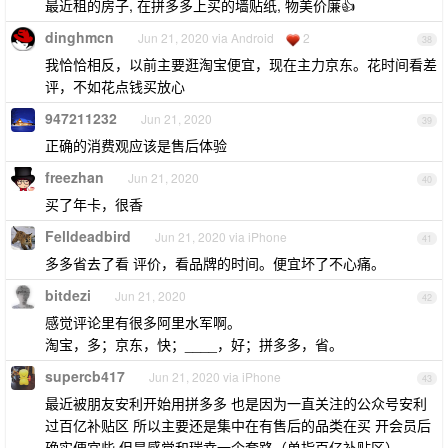
最近租的房子, 在拼多多上买的墙贴纸, 物美价廉👍
dinghmcn
Jun 21, 2020 via Android
2
38
我恰恰相反，以前主要逛淘宝便宜，现在主力京东。花时间看差
评，不如花点钱买放心
947211232
Jun 21, 2020
39
正确的消费观应该是售后体验
freezhan
Jun 21, 2020
40
买了年卡，很香
Felldeadbird
Jun 21, 2020 via iPhone
41
多多省去了看 评价，看品牌的时间。便宜坏了不心痛。
bitdezi
Jun 21, 2020
42
感觉评论里有很多阿里水军啊。
淘宝，多；京东，快；____，好；拼多多，省。
supercb417
Jun 21, 2020 via iPhone
43
最近被朋友安利开始用拼多多 也是因为一直关注的公众号安利
过百亿补贴区 所以主要还是集中在有售后的品类在买 开会员后
确实便宜些 但是感觉和瑞幸一个套路（单指百亿补贴区）