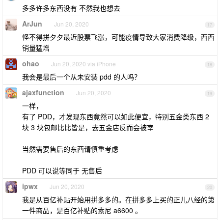
多多许多东西没有 不然我也想去
ArJun
Jun 20, 2020
17
怪不得拼夕夕最近股票飞涨，可能疫情导致大家消费降级，西西
销量猛增
ohao
Jun 20, 2020 via iPhone
18
我会是最后一个从未安装 pdd 的人吗？
ajaxfunction
Jun 20, 2020
19
一样，
有了 PDD，才发现东西竟然可以如此便宜，特别五金类东西 2
块 3 块包邮比比皆是，去五金店反而会被宰
当然需要售后的东西请慎重考虑
PDD 可以说等同于 无售后
ipwx
Jun 20, 2020
20
我是从百亿补贴开始用拼多多的。在拼多多上买的正儿八经的第
一件商品，是百亿补贴的索尼 a6600 。