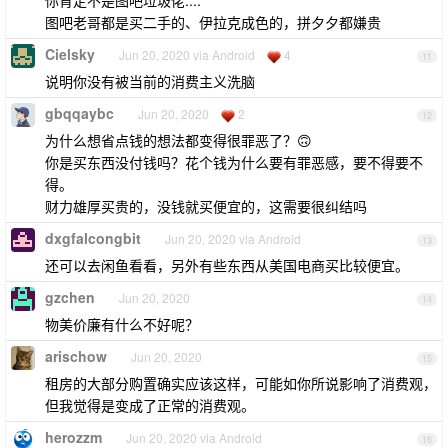
你肯定不是图吧垃圾佬....
图吧老哥都是买二手的、伊拉克成色的，拼夕夕都嫌贵
Cielsky
Jun 20, 2020 via Android
4
11
说明你没有被当前的消费主义洗脑
gbqqaybc
Jun 20, 2020
2
12
为什么想省点钱的想法都变得很罪恶了？🙃
你是买东西没付钱吗？花个钱为什么要有罪恶感，要不得要不
得。
财力雄厚买贵的，没钱就买便宜的，这需要很纠结吗
dxgfalcongbit
Jun 20, 2020 via Android
13
还可以去闲鱼看看，另外有些东西从美国电商买比较便宜。
gzchen
Jun 20, 2020
14
物美价廉有什么不好呢？
arischow
Jun 20, 2020
15
租房的大部分购置确实应该这样，可能如你所说影响了消费观，
但我觉得是变成了正常的消费观。
herozzm
Jun 20, 2020 via Android
16