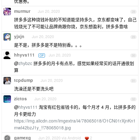
优惠券。
murmur
Jun 20, 2020
28
拼多多这种烧钱补贴的不知道能坚持多久，京东都变味了，自己
钱烧光了不可能让品牌商跟你烧，京东想盈利，拼多多靠啥
yjxjn
Jun 20, 2020
29
是不是，拼多多是不是特别香。。。
hhyvs111
Jun 20, 2020
OP
30
@
zhybzc
拼多多的月卡有点吊，感觉如果经常买的话开通很划
算
tcpdump
Jun 20, 2020
31
洗澡还是不要洗头吧
zictos
Jun 20, 2020
32
@
hhyvs111
淘宝有红包省钱卡的，每个月才 4 月，比拼多多的
月卡更给力
https://img.alicdn.com/imgextra/i4/78065018/O1CN01rXjnKn1
mwI42bzJ1y_!!78065018.jpg
gamexg
Jun 20, 2020 via Android
2
33