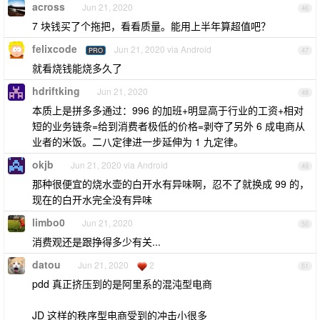
across
Jun 21, 2020
46
7 块钱买了个拖把，看看质量。能用上半年算超值吧？
felixcode
Jun 21, 2020 via Android
PRO
47
就看烧钱能烧多久了
hdriftking
Jun 21, 2020
48
本质上是拼多多通过：996 的加班+明显高于行业的工资+相对
短的业务链条=给到消费者极低的价格=剥夺了另外 6 成电商从
业者的米饭。二八定律进一步延伸为 1 九定律。
okjb
Jun 21, 2020 via Android
49
那种很便宜的烧水壶的白开水有异味啊，忍不了就换成 99 的，
现在的白开水完全没有异味
limbo0
Jun 21, 2020
50
消费观还是跟挣得多少有关...
datou
Jun 21, 2020
2
51
pdd 真正挤压到的是阿里系的混沌型电商
JD 这样的秩序型电商受到的冲击小很多