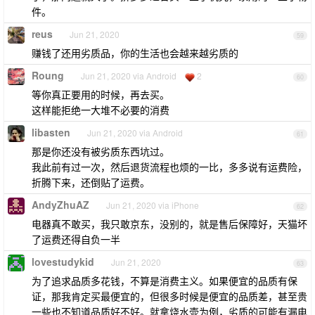
件。
reus
Jun 21, 2020
59
赚钱了还用劣质品，你的生活也会越来越劣质的
Roung
Jun 21, 2020 via Android
2
60
等你真正要用的时候，再去买。
这样能拒绝一大堆不必要的消费
libasten
Jun 21, 2020 via Android
61
那是你还没有被劣质东西坑过。
我此前有过一次，然后退货流程也烦的一比，多多说有运费险，
折腾下来，还倒贴了运费。
AndyZhuAZ
Jun 21, 2020 via iPhone
62
电器真不敢买，我只敢京东，没别的，就是售后保障好，天猫坏
了运费还得自负一半
lovestudykid
Jun 21, 2020
63
为了追求品质多花钱，不算是消费主义。如果便宜的品质有保
证，那我肯定买最便宜的，但很多时候是便宜的品质差，甚至贵
一些也不知道品质好不好。就拿烧水壶为例，劣质的可能有漏电