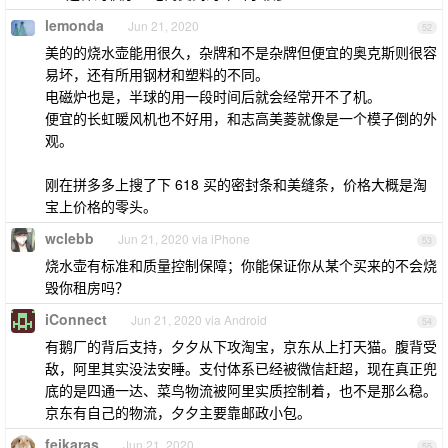
lemonda
Jun 21, 2020
52
美的的烧水壶能用很久，杂牌和不是杂牌但便宜的奥克斯则很容
易坏，还有所用钢材和塑料的不同。
电磁炉也是，半球的用一段时间后就会经常开不了机。
便宜的长虹暖风机也不好用，和志高美菱就像是一个模子倒的外
观。
刚在拼多多上搜了下 618 买的密封条和美缝条，价格大概是淘
宝上价格的零头。
wclebb
Jun 21, 2020 via iPhone
53
烧水壶有标准和质量控制保障；你能保证你从某个买来的不会烧
毁你租房吗？
iConnect
Jun 21, 2020 via Android
54
有鹅厂的背后支持，夕夕从下攻淘宝，京东从上打天猫。腹背受
敌，阿里其实没法安睡。支付体系已经被微信赶超，现在真正兜
底的是四通一达、菜鸟物流被阿里实质控制着，也不是那么稳。
京东有自己的物流，夕夕主要靠邮政小包。
feikaras
Jun 21, 2020
55