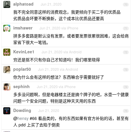
alphatoad
Jun 21, 2020
70
我不完全同意这样的消费观念，我更倾向于买二手的优质品
劣质品会坏要不断换新，这个成本比优质品还要高
imshawer
Jun 21, 2020 via iPhone
71
拼多多套路是默认没有发票，或者要发票很累很困难，这会给商
家省下很大一笔钱。
KevinLee1
Jun 21, 2020 via Android
72
穷还是抠不只有你自己才知道吗！我们哪里晓得
poplar50
Jun 21, 2020 via Android
73
你为什么会有这样的想法？东西嘛合乎需要就好了
sephinh
Jun 21, 2020 via iPhone
74
多多没问题啊，但是电器楼主还是搞个牌子的吧，水壶一个健康
问题一个安全问题，特别是这种天天用的东西
Dowding
Jun 21, 2020
75
@
hensy
#66 看品类的，有的东西如果有官方补贴的话，甚至有
人 pdd 上买了去陷于倒卖