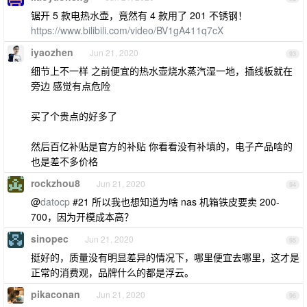
锯开 5 款电热水壶，竟然有 4 款用了 201 不锈钢！
https://www.bilibili.com/video/BV1gA411q7cX
iyaozhen
Jun 21, 2020
93
细节上不一样 之前便宜的热水壶烧水蒸汽湿一地，插线板就在
旁边 感觉有点危险
买了个贵点的好多了
然后百亿补贴是官方的补贴 你看看没有补填的，电子产品啥的
也是差不多价格
rockzhou8
Jun 21, 2020
94
@
datocp
#21 所以我也想知道为啥 nas 机箱铁皮要卖 200-
700，因为开模成本高？
sinopec
Jun 21, 2020
95
挺好的，质量没有明显差异的情况下，哪里便宜去哪里，这才是
正常的消费观，品牌什么的都是浮云。
pikaconan
Jun 21, 2020
96