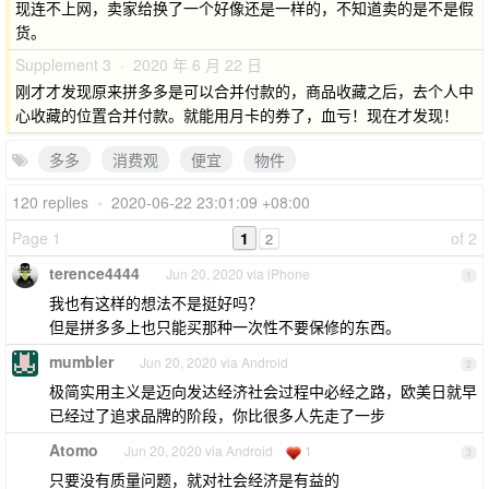
现连不上网，卖家给换了一个好像还是一样的，不知道卖的是不是假
货。
Supplement 3 · 2020 年 6 月 22 日
刚才才发现原来拼多多是可以合并付款的，商品收藏之后，去个人中
心收藏的位置合并付款。就能用月卡的券了，血亏！现在才发现！
多多
消费观
便宜
物件
120 replies
•
2020-06-22 23:01:09 +08:00
Page 1
1
of 2
2
terence4444
Jun 20, 2020 via iPhone
1
我也有这样的想法不是挺好吗？
但是拼多多上也只能买那种一次性不要保修的东西。
mumbler
Jun 20, 2020 via Android
2
极简实用主义是迈向发达经济社会过程中必经之路，欧美日就早
已经过了追求品牌的阶段，你比很多人先走了一步
Atomo
Jun 20, 2020 via Android
1
3
只要没有质量问题，就对社会经济是有益的