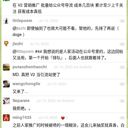
在 V2 营销推广 批量给公众号导流 成本几百块 累计至少上千关
注 获客成本真低
littlepoem
Jul 10, 2020
44
@
jiezhi
即使抽到了也很大可能不看，管他的，先排了再说（
doge ）
jiezhi
Jul 10, 2020
45
@
littlepoem
#44 我想说的是人家活动在公众号里的，这边回帖
又没用，第一个开始『排队』，后面人也就跟着排了。
putaozhenhaochi
Jul 10, 2020 via Android
46
MD. 真把 V2 当引流站使了
wangchonglie
Jul 10, 2020
47
又来了...
Separate
Jul 10, 2020 via Android
48
我拒绝。。
ming7435
Jul 10, 2020
3
49
之前人家推广的时候被喷的一塌糊涂，这会儿来抽奖就真香，白