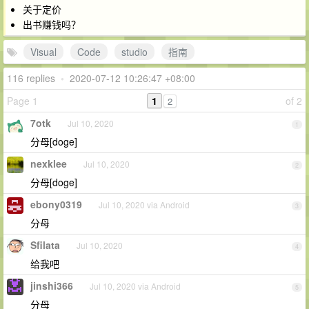
关于定价
出书赚钱吗？
Visual
Code
studio
指南
116 replies
•
2020-07-12 10:26:47 +08:00
Page 1
1
of 2
2
7otk
Jul 10, 2020
1
分母[doge]
nexklee
Jul 10, 2020
2
分母[doge]
ebony0319
Jul 10, 2020 via Android
3
分母
Sfilata
Jul 10, 2020
4
给我吧
jinshi366
Jul 10, 2020 via Android
5
分母