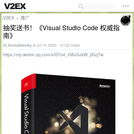
V2EX
推广
›
抽奖送书！《Visual Studio Code 权威指
南》
By
formulahendry
at Jul 10, 2020 · 10122 views
https://mp.weixin.qq.com/s/lSTo4_irMuGJaW_jiGzjTw