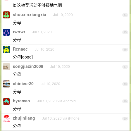
lz 这抽奖活动不够接地气啊
shouxinxiangxia
Jul 10, 2020
14
分母
twttwt
Jul 10, 2020
15
分母
Rcnaec
Jul 10, 2020
16
分母[doge]
songjiaxin2008
Jul 10, 2020
17
分母
chinieer20
Jul 10, 2020
18
分母
bytemao
Jul 10, 2020 via Android
19
分母
zhujinliang
Jul 10, 2020 via iPhone
20
分母