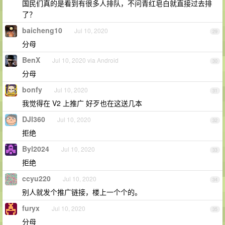
国民们真的是看到有很多人排队，不问青红皂白就直接过去排
了？
baicheng10
Jul 10, 2020
29
分母
BenX
Jul 10, 2020 via Android
30
分母
bonfy
Jul 10, 2020
31
我觉得在 V2 上推广 好歹也在这送几本
DJI360
Jul 10, 2020
32
拒绝
Byl2024
Jul 10, 2020
33
拒绝
ccyu220
Jul 10, 2020
34
别人就发个推广链接，楼上一个个的。
furyx
Jul 10, 2020
35
分母