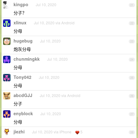
kingpo
Jul 10, 2020
21
分子？
xlinux
Jul 10, 2020 via Android
22
分母
hugebug
Jul 10, 2020
23
炮灰分母
chunmingkk
Jul 10, 2020
24
分母
Tony042
Jul 10, 2020
25
分母
abcdGJJ
Jul 10, 2020 via Android
26
分子
enyblock
Jul 10, 2020
27
分母
jiezhi
Jul 10, 2020 via iPhone
5
28