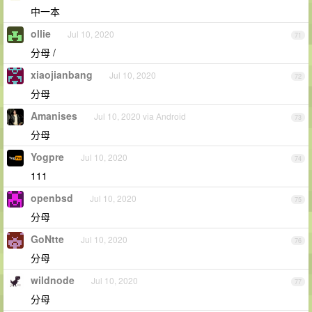
中一本
ollie
Jul 10, 2020
71
分母 /
xiaojianbang
Jul 10, 2020
72
分母
Amanises
Jul 10, 2020 via Android
73
分母
Yogpre
Jul 10, 2020
74
111
openbsd
Jul 10, 2020
75
分母
GoNtte
Jul 10, 2020
76
分母
wildnode
Jul 10, 2020
77
分母