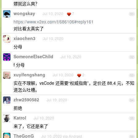
嫖就这么爽？
wongskay
Jul 10, 2020
7
50
https://www.v2ex.com/t/686106#reply161
对比看太真实了
xiaochen3
Jul 10, 2020
51
分母
SomeoneElseChild
Jul 10, 2020
52
f 分母
xuyifengshang
Jul 10, 2020
2
53
实在不理解，vsCode 还需要“权威指南”，定价还 88.4 元，不知
道怎么吐槽。
zhw2590582
Jul 10, 2020
54
拒绝
Katrol
Jul 10, 2020
55
来了，它还是来了
TheGonG
Jul 10, 2020 via Android
56