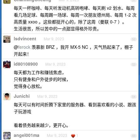
51
每天一杯咖啡、每天听发动机高转咆哮、每天刷 v2 划水、每周
看几场足球、每周踢一场球、每周一次朋友德州局、每周 1-2 次
高质量 xxoo 。这些都挺开心的，除了这周（曼联 0-7 ）。
生活很苦，所以苦中的一点甜显得格外珍贵。
lsdvincent
Mar 9, 2023
52
@
ferock
羡慕新 BRZ ，我开 MX-5 NC ，天气热起来了，棚子
开起来！
id80108900
Mar 9, 2023
53
每天都为工作和赚钱焦虑，
只有健身和户外徒步的时候，
觉得身心放松。
Junichi
Mar 9, 2023
54
每天可以有时间折腾下家里的服务器、看到喜欢看的小说、跟孩
子玩游戏
看着债务越来越少，更开心。
angel001ma
Mar 9, 2023
1
55