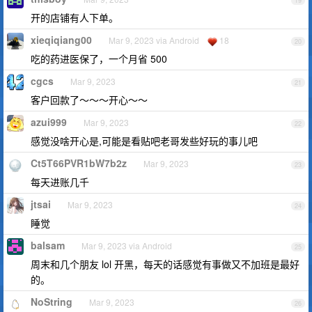
19
开的店铺有人下单。
xieqiqiang00
Mar 9, 2023 via Android
18
20
吃的药进医保了，一个月省 500
cgcs
Mar 9, 2023
21
客户回款了～～～开心～～
azui999
Mar 9, 2023
22
感觉没啥开心是,可能是看贴吧老哥发些好玩的事儿吧
Ct5T66PVR1bW7b2z
Mar 9, 2023
23
每天进账几千
jtsai
Mar 9, 2023
24
睡觉
balsam
Mar 9, 2023 via Android
25
周末和几个朋友 lol 开黑，每天的话感觉有事做又不加班是最好
的。
NoString
Mar 9, 2023
26