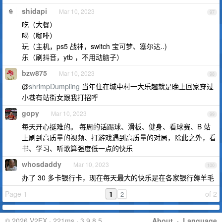
shidapi
Mar 10, 2023
97
吃（大餐）
喝（咖啡）
玩（主机，ps5 战神，switch 宝可梦、塞尔达..)
乐（刷抖音，ytb ，不用动脑子）
bzw875
Mar 10, 2023
98
@
shrimpDumpling
当年住在城中村一大乐趣就是晚上回家穿过
小巷有站街女跟我打招呼
gopy
Mar 10, 2023
99
每天开心挺难的。 每周的话踢球、滑板、健身、看球赛、B 站
上刷到高质量的视频、打游戏遇到高质量的对局，除此之外，看
书、学习、听歌算强度低一点的快乐
whosdaddy
Mar 10, 2023
100
办了 30 多卡银行卡，现在每天最大的快乐是在各家银行薅羊毛
Page 1
1
of 2
2
© 2026 V2EX · 221ms · 3.9.8.5
About
·
Language