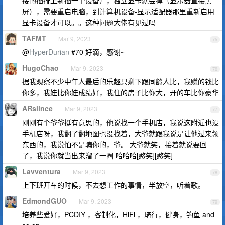
接的插排上新插一个设备），独立显卡就会掉（显示器直接黑
屏），需要重启电脑，到计算机设备-显示适配器那里重新启用
显卡设备才可以。。这种问题大佬有见过吗
TAFMT
Mar 9, 2023
75
@
HyperDurian
#70 好滴，感谢~
HugoChao
Mar 9, 2023
76
据我观察不少中年人最后的乐趣只剩下跟同龄人比，我赚的钱比
你多，我娃比你娃成绩好，我住的房子比你大，开的车比你豪华
ARslince
Mar 9, 2023
77
刚刚有个爷爷挺有意思的，他说找一个手机店，我说这附近也没
手机店呀，我翻了翻地图也没找着，大爷就跟我说是让他过来领
东西的，我说怕不是骗你的，爷。 大爷就笑，接着就说要回
了，我说你就当出来溜了一圈 哈哈哈[憨笑][憨笑]
Lavventura
Mar 9, 2023
78
上下班开车的时候，不去想工作的事情，半放空，听着歌。
EdmondGUO
Mar 9, 2023
79
培养些爱好，PCDIY ，客制化，HiFi ，琦行，健身，钓鱼 and