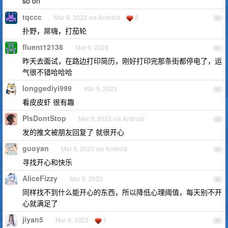
so on
tqccc
Mar 9, 2023 via Android
2
80
扑野，屌嗨，打茄轮
fluent12138
Mar 9, 2023
81
昨天去面试，在路边打印简历，刚好打印完那条街都停电了，运
气很不错哈哈哈
longgediyi999
Mar 9, 2023
82
看皮皮虾 很有趣
PlsDontStop
Mar 9, 2023 via Android
83
发的推文被朋友回复了 就很开心
guoyan
Mar 9, 2023 via Android
84
寻找开心和快乐
AliceFizzy
Mar 9, 2023
85
同样找不到什么能开心的东西，所以降低心理阈值，每天别不开
心就满足了
jiyan5
Mar 9, 2023
1
86