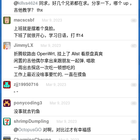
@
killva4624
同求，好几个兄弟都在求。分享一下，哪个 up ，
吉他教学？ thx
macscsbf
Mar 9, 2023
46
上班就是摆着个臭脸。
下班了就很开心，学习日语，打 ff14
JimmyLX
Mar 9, 2023
47
折腾软路由 OpenWrt, 挂上了 Alist 看原盘真爽
闲置的吉他偶尔拿出来跟朋友一起弹, 唱歌
一周出去探店一次吃一顿想吃的
工作上最近没啥事要忙的, 一直在摸鱼
zjj19950716
Mar 9, 2023
48
“ ”
ponycoding3
Mar 9, 2023
49
没事就去钓鱼
shrimpDumpling
Mar 9, 2023
50
@
OctopusGO
对啊，对比过才有幸福感
CharmingCheung
Mar 9, 2023