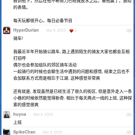
教训他下，然后在他不断努力已经我放水之后，被他赢了，激动
的表情。
每天玩都很开心，每日必备节目
HyperDurian
Mar 9, 2023
3
10
骑车!
我最近半年开始骑公路车, 路上遇到陌生的骑友大家也都会互相
打招呼
偶尔也会参加组队的郊区骑车活动
一起骑行的时候也会聊生活中遇到的问题和感悟, 结束之后也不
会加联系方式而是相忘于江湖, 这种感觉非常爽
还有就是, 发现虽然是已经生活了很久的街区, 但是意外走入一条
小巷的时候依然能觉得新奇. 相比于每天两点一线的上班, 这种探
索的感觉很爽
huyoa
Mar 9, 2023
11
上班
SpikeChan
Mar 9, 2023
12