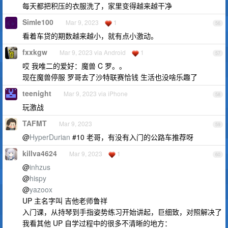
每天都把积压的衣服洗了，家里变得越来越干净
Simle100
Mar 9, 2023
1
56
看着车贷的期数越来越小，就有点小激动。
fxxkgw
Mar 9, 2023 via Android
1
57
哎 我唯二的爱好：魔兽 C 罗。。
现在魔兽停服 罗哥去了沙特联赛恰钱 生活也没啥乐趣了
teenight
Mar 9, 2023 via iPhone
58
玩激战
TAFMT
Mar 9, 2023
59
@
HyperDurian
#10 老哥，有没有入门的公路车推荐呀
killva4624
Mar 9, 2023
1
60
@
inhzus
@
hispy
@
yazoox
UP 主名字叫 吉他老师鲁祥
入门课，从持琴到手指姿势练习开始讲起，巨细致，对照解决了
我看其他 UP 自学过程中的很多不清晰的地方：