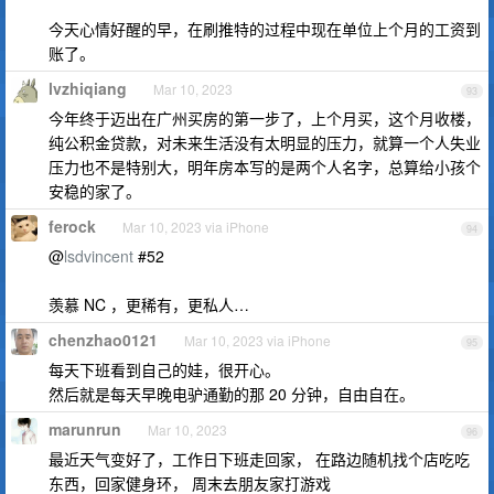
今天心情好醒的早，在刷推特的过程中现在单位上个月的工资到
账了。
lvzhiqiang
Mar 10, 2023
93
今年终于迈出在广州买房的第一步了，上个月买，这个月收楼，
纯公积金贷款，对未来生活没有太明显的压力，就算一个人失业
压力也不是特别大，明年房本写的是两个人名字，总算给小孩个
安稳的家了。
ferock
Mar 10, 2023 via iPhone
94
@
lsdvincent
#52
羡慕 NC ，更稀有，更私人…
chenzhao0121
Mar 10, 2023 via iPhone
95
每天下班看到自己的娃，很开心。
然后就是每天早晚电驴通勤的那 20 分钟，自由自在。
marunrun
Mar 10, 2023
96
最近天气变好了，工作日下班走回家， 在路边随机找个店吃吃
东西，回家健身环， 周末去朋友家打游戏