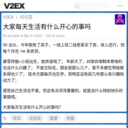
V2EX
问与答
›
大家每天生活有什么开心的事吗
By
cs1024
at Mar 9, 2023 · 13876 views
30 出头，今年刚有了孩子，一线上班二线老家买了房，收入还行，但
每个月也 1w 多房贷。
暴雪停服+小孩出生，放弃游戏了； 年龄大了，对球衣球鞋体育啥的
也没什么兴趣了； 不是交际花，朋友就那么几个，差不多都在带娃联
系得也少了； 技术方面每天也在学，但明显没有前几年那么有兴趣和
动力了；
感觉自己生活也不差，但总有点浑浑噩噩的，就是没什么特别快乐的
事情吧。
大家每天生活有什么开心的事吗？
浑浑
交际花
噩噩
停服