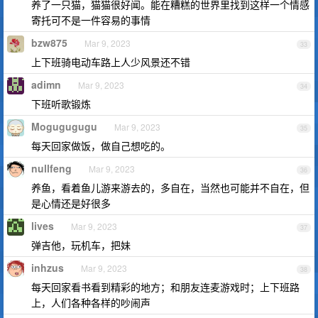
养了一只猫，猫猫很好闻。能在糟糕的世界里找到这样一个情感
寄托可不是一件容易的事情
bzw875
Mar 9, 2023
33
上下班骑电动车路上人少风景还不错
adimn
Mar 9, 2023
34
下班听歌锻炼
Mogugugugu
Mar 9, 2023
35
每天回家做饭，做自己想吃的。
nullfeng
Mar 9, 2023
36
养鱼，看着鱼儿游来游去的，多自在，当然也可能并不自在，但
是心情还是好很多
lives
Mar 9, 2023
37
弹吉他，玩机车，把妹
inhzus
Mar 9, 2023
38
每天回家看书看到精彩的地方；和朋友连麦游戏时；上下班路
上，人们各种各样的吵闹声