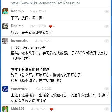
https://www.bilibili.com/video/BV1Nh411t7nJ
Kenmin
Mar 9, 2023
61
下班，放假，发工资
Desiree
Mar 9, 2023
4
62
好帖。天天看负能量看累了
huwenzhe
Mar 9, 2023
63
同 30 出头，还没孩子
撸猫，做木头手工，学习后的成就感，打 CSGO 都会开心点儿
（典型宅男）
看楼上有说其他的也做过
钓鱼（总空军，开始开心，慢慢的变不开心了）
骑车（骑不动了，体重增加后累）
yinseyingji
Mar 9, 2023
64
上班下班带孩子，生活毫无乐趣可言，也没什么激情了，逛逛 V
站看看各位大佬的答案
kldd529
Mar 9, 2023
1
65