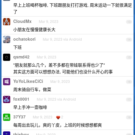
早上上班喝杯咖啡, 下班跟朋友打打游戏, 周末运动一下就很满足
了
CloudMx
Mar 9, 2023
13
小朋友在慢慢健康长大
ochatokori
Mar 9, 2023 via Android
14
下班
qsmd42
Mar 9, 2023
15
"朋友就那么几个，差不多都在带娃联系得也少了"
其实这方面可以想想办法, 可能他们也没什么开心的事
YoYoLikesCiCi
Mar 9, 2023
16
周末骑自行车，做菜
fox0001
Mar 9, 2023 via Android
17
早上手冲一壶咖啡
37Y37
Mar 9, 2023
2
18
每周出去玩儿，爽的丫皮，上班的时候想想都爽
thisboy
Mar 9, 2023