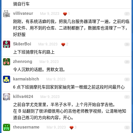
骑自行车
villivateur
Mar 9, 2023
1
27
刚刚，有系统洁癖的我，把我几台服务器清理了一遍，之前的临
时文件、用不到的仓库、二进制都删了，数据库也清理了一下，
好舒服
Sk8erBoi
Mar 9, 2023
2
28
上下班骑摩托车的路上
zhenrong
Mar 9, 2023
29
令人沉默的话题。男默女泪。
karmaisbitch
Mar 9, 2023
30
6 点下班骑摩托车回家到家抽完第一根烟之前这段时间最开心
killva4624
Mar 9, 2023
31
之前自学尤克里里，半吊子水平，上个月开始自学吉他。
在 B 站翻到了很详细很用心的吉他老师教学视频，让清晰地知
道自己练习的方向和内容，开心。
theusername
Mar 9, 2023
3
32