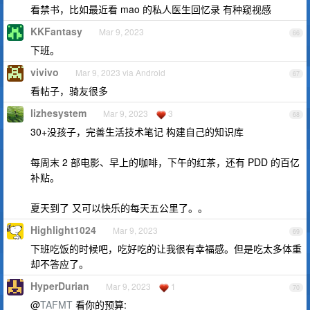
看禁书，比如最近看 mao 的私人医生回忆录 有种窥视感
KKFantasy
Mar 9, 2023
66
下班。
vivivo
Mar 9, 2023 via Android
67
看帖子，骑友很多
lizhesystem
Mar 9, 2023
3
68
30+没孩子，完善生活技术笔记 构建自己的知识库
每周末 2 部电影、早上的咖啡，下午的红茶，还有 PDD 的百亿
补贴。
夏天到了 又可以快乐的每天五公里了。。
Highlight1024
Mar 9, 2023
69
下班吃饭的时候吧，吃好吃的让我很有幸福感。但是吃太多体重
却不答应了。
HyperDurian
Mar 9, 2023
1
70
@
TAFMT
看你的预算: