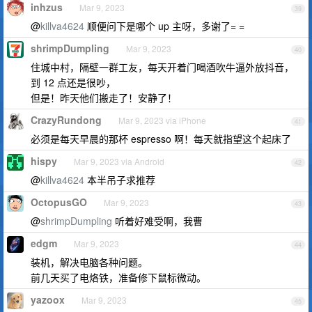
inhzus
Mar 9, 2023
39
@
killva4624
顺便问下是哪个 up 主呀，多谢了= =
shrimpDumpling
Mar 9, 2023
40
住城中村，隔壁一群工友，每天开着门喝酒吹牛逼外放抖音，
到 12 点还是很吵，
但是！昨天他们搬走了！安静了！
CrazyRundong
Mar 9, 2023 via iPhone
41
必须是每天早晨的那杯 espresso 啊！每天就指望这个起床了
hispy
Mar 9, 2023 via Android
42
@
killva4624
本半吊子求推荐
OctopusGO
Mar 9, 2023
43
@
shrimpDumpling
听着好难受啊，我曹
edgm
Mar 9, 2023
44
装机，解决电脑各种问题。
前几天买了电烙铁，准备修下鼠标微动。
yazoox
Mar 9, 2023
45