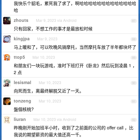
我快乐个貂毛，累死我了求了，啊哈哈哈哈哈哈哈哈哈哈哈哈哈
哈
zhouts
Mar 9, 2023 via Android
87
只有回家，不想工作的事才是最放松时候
kingjpa
Mar 9, 2023
88
马上暖和了，可以吹晚风骑摩托，当然摩托车放了半年都块坏了
ttop5
Mar 10, 2023
89
和朋友们一块玩游戏，准时下班打开《卧龙》然后玩到凌晨 1 ，
2 点
lesismal
Mar 10, 2023
90
向死而生，离最终解脱又近了一天。
tonzeng
Mar 10, 2023
91
盤個核桃?
liuran
Mar 10, 2023 via Android
92
昨晚刚开始加班半小时，收到了之前面的公司的 offer call ，比
我说的期望薪资的最大值还高一千。