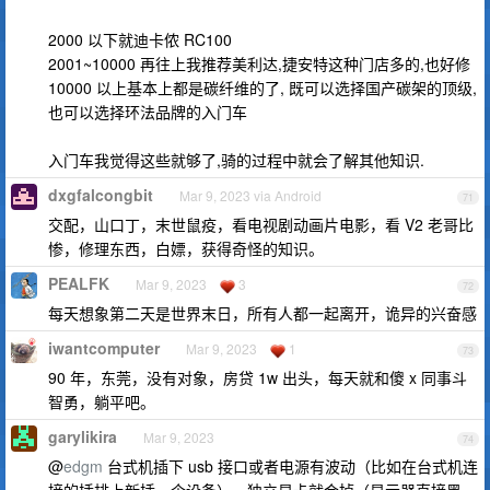
2000 以下就迪卡侬 RC100
2001~10000 再往上我推荐美利达,捷安特这种门店多的,也好修
10000 以上基本上都是碳纤维的了, 既可以选择国产碳架的顶级,
也可以选择环法品牌的入门车
入门车我觉得这些就够了,骑的过程中就会了解其他知识.
dxgfalcongbit
Mar 9, 2023 via Android
71
交配，山口丁，末世鼠疫，看电视剧动画片电影，看 V2 老哥比
惨，修理东西，白嫖，获得奇怪的知识。
PEALFK
Mar 9, 2023
3
72
每天想象第二天是世界末日，所有人都一起离开，诡异的兴奋感
iwantcomputer
Mar 9, 2023
1
73
90 年，东莞，没有对象，房贷 1w 出头，每天就和傻 x 同事斗
智勇，躺平吧。
garylikira
Mar 9, 2023
74
@
edgm
台式机插下 usb 接口或者电源有波动（比如在台式机连