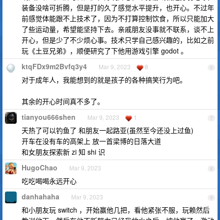
装备没啥可折腾，但是打的久了感觉水平提升，也开心。不过年
前感觉体能跟不上技术了，因为不打算控制饮食，所以只能加大
了些运动量，希望能坚持下去。亲戚朋友没事就不联系，谈不上
开心，但是少了不少烦心事。技术只学自己感兴趣的，比如之前
玩《土豆兄弟》，顺便研究了下他用游戏引擎 godot 。
ktqFDx9m2Bvfq3y4
Mar 9, 2023
8
6
对于成年人，我能想到的就是孩子的各种搞笑行为吧。
其余的开心时间真不多了。
tianyou666shen
Mar 9, 2023
1
7
天热了可以钓鱼了 和朋友一起路亚(虽然至今还没上过鱼)
开车在没有车的高架上 放一首梁博的日落大道
和女朋友探索新 zi 知 shi 识
HugoChao
Mar 9, 2023
8
吃吃喝喝永远开心
danhahaha
Mar 9, 2023
9
和小朋友玩 switch ，开始赢他几把，看他紧张不服，玩赖然后