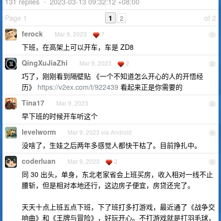
131 replies
•
2023-03-13 09:32:12 +08:00
Page 1
1
of 2
2
ferock
Mar 9, 2023
7
1
下班，在高架上可以开车，车是 ZD8
QingXuJiaZhi
Mar 9, 2023
2
2
巧了，刚刚看到隔壁贴 《一个不知道怎么开心的人的开悟经
历》
https://v2ex.com/t/922439
看起来正是你需要的
Tina17
Mar 9, 2023
3
早下班的时候开车听这个
levelworm
Mar 9, 2023 via Android
4
没啥了，生娃之后两年多感觉人都快干枯了。目前挣扎中。
coderluan
Mar 9, 2023
2
5
同 30 出头，单身，东北老家省会上班买房，收入相对一线不止
腰斩，但是相对本地还行，这边房子便宜，房贷还完了。
天天十点上班五点下班，下了班打多打游戏，最近通了《战争交
响曲》和《王牌与冒险》，好玩开心。不打游戏就是打羽毛球，