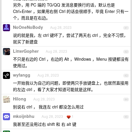
另外，用 PC 端的 TG/QQ 发消息要换行的话，默认也是
Ctrl+Enter ，如果用右侧 Ctrl 的话会很顺手，毕竟 Enter 只有一
个，而且是在右边。
NoOneNoBody
Aug 28, 2023
41
说的就是我，左 ctrl 键坏了，尝试了两天右 ctrl ，完全不习惯，
就买了新建盘
LitterGopher
Aug 28, 2023
42
不只是右边的 Ctrl ，右边的 Alt ，Windows ，Menu 按键都没有
使用过。
wyfangg
Aug 28, 2023
43
一开始我以为自己的问题，即使两只手放键盘上，也居然直接用
的左边 ctrl ，看了大家才知道可能就是这样。
Hilong
Aug 28, 2023
44
别说右 ctrl ， 我连左 ctrl 都没怎么用过
mkoijnbhu
Aug 28, 2023
1
45
我甚至还没用过右 shift 和 右 alt 键