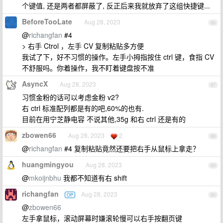
个键值, 还是两者都屏蔽了, 反正后来我就放弃了这组快捷键...
BeforeTooLate
Aug 28, 2023
86
@
richangfan
#4
> 右手 Ctrol ，左手 CV 复制粘贴多方便
我试了下，好不习惯的操作。左手小拇指按住 ctrl 键，食指 CV
不舒服吗。你着操作，我不盯着键盘按不准
AsyncX
Aug 28, 2023
87
习惯金粉的话可以考虑金粉 v2?
右 ctrl 标准配列都是有的吧,60%的也有.
目前在用宁芝静电容 不说其他,35g 和右 ctrl 还是有的
zbowen66
Aug 28, 2023
2
88
@
richangfan
#4 复制粘贴竟然还要把右手从鼠标上拿走？
huangmingyou
Aug 28, 2023
89
@
mkoijnbhu
我都不知道有右 shift
richangfan
Aug 28, 2023
OP
90
@
zbowen66
左手拿鼠标，滚动屏幕时嫌滚轮慢可以右手按翻页键