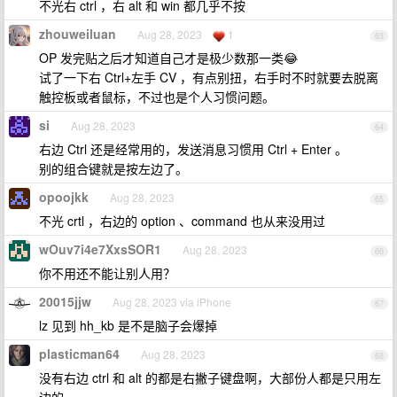
不光右 ctrl ，右 alt 和 win 都几乎不按
zhouweiluan
Aug 28, 2023
1
63
OP 发完贴之后才知道自己才是极少数那一类😂
试了一下右 Ctrl+左手 CV ，有点别扭，右手时不时就要去脱离
触控板或者鼠标，不过也是个人习惯问题。
si
Aug 28, 2023
64
右边 Ctrl 还是经常用的，发送消息习惯用 Ctrl + Enter 。
别的组合键就是按左边了。
opoojkk
Aug 28, 2023
65
不光 crtl ，右边的 option 、command 也从来没用过
wOuv7i4e7XxsSOR1
Aug 28, 2023
66
你不用还不能让别人用？
20015jjw
Aug 28, 2023 via iPhone
67
lz 见到 hh_kb 是不是脑子会爆掉
plasticman64
Aug 28, 2023
68
没有右边 ctrl 和 alt 的都是右撇子键盘啊，大部份人都是只用左