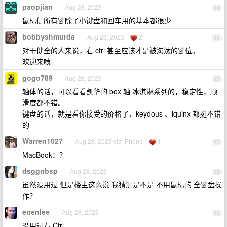
paopjian
Aug 28, 2023
14
鼠标侧所有键除了小键盘和回车用的基本都很少
bobbyshmurda
Aug 28, 2023
2
15
对于健全的人来说，右 ctrl 甚至应该才是被淘汰的键位。
欢迎来喷
gogo789
Aug 28, 2023
16
轴体的话，可以看看凯华的 box 轴 冰淇淋系列的，稳定性，顺
滑度都不错。
键盘的话，就是看你接受的价格了，keydous 、iquinx 都挺不错
的
Warren1027
Aug 28, 2023 via iPhone
1
17
MacBook：？
dsggnbsp
Aug 28, 2023
18
虽然没用过 但是楼主这么说 我猜测是不是 不用鼠标的 全键盘操
作？
enenlee
Aug 28, 2023
19
没用过右 Ctrl