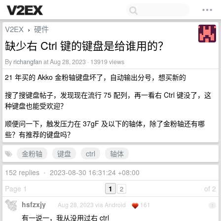
V2EX
硬件
›
缺少右 Ctrl 键的键盘是给谁用的？
By
richangfan
at Aug 28, 2023 · 13919 views
21 年买的 Akko 金粉轴键盘坏了，自动输出分号，想买新的
搜了搜键盘帖子，发现现在流行 75 配列，再一看右 Ctrl 键没了，这
种键盘也能受欢迎？
顺便问一下，触发压力在 37gF 及以下的轴体，除了金粉轴还有哪
些？有推荐的键盘吗？
金粉轴
键盘
ctrl
轴体
152 replies
•
2023-08-30 16:31:24 +08:00
Page 1
1
of 2
2
hsfzxjy
Aug 28, 2023 via Android
161
1
有一说一，我从没用过右 ctrl