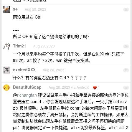
94
Aug 28, 2023
25
同没用过右 Ctrl
----
所以 OP 知道了这个键盘是给谁用的了吗？
Trim21
Aug 28, 2023
26
一个月以来平均每个字母按了几千次，但是右边的 ctrl 只按了
93 次，alt 按了 75 次，win 键完全没按过。
excitedXXX
Aug 28, 2023
27
什么？有的键盘右边还有 Ctrl ？？？？？
BeautifulSoap
Aug 28, 2023 via Android
1
28
@
richangfan
建议试试用左手小拇和手掌连接的那块肉靠外侧位
置去压左 contrl ，你会发现适应这种手法后，一只手按 ctrl+c v
z x 极其顺手。左手鼠标右手按 contrl 的最大问题在于想要复制
粘贴之类你必须左手离开鼠标，会打断连续的工作操作，如果大
量复制粘贴就会出现左手在鼠标键盘互相之间不停切换的问题
ps：浏览器自定义一下快捷键，alt+~切换最近标签，alt+1 alt+2