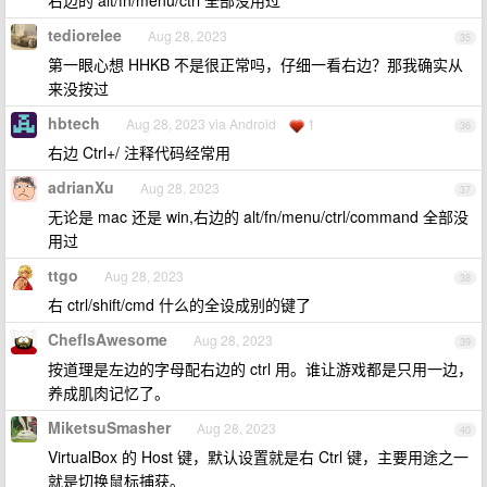
右边的 alt/fn/menu/ctrl 全部没用过
tediorelee
Aug 28, 2023
35
第一眼心想 HHKB 不是很正常吗，仔细一看右边？那我确实从
来没按过
hbtech
Aug 28, 2023 via Android
1
36
右边 Ctrl+/ 注释代码经常用
adrianXu
Aug 28, 2023
37
无论是 mac 还是 win,右边的 alt/fn/menu/ctrl/command 全部没
用过
ttgo
Aug 28, 2023
38
右 ctrl/shift/cmd 什么的全设成别的键了
ChefIsAwesome
Aug 28, 2023
39
按道理是左边的字母配右边的 ctrl 用。谁让游戏都是只用一边，
养成肌肉记忆了。
MiketsuSmasher
Aug 28, 2023
40
VirtualBox 的 Host 键，默认设置就是右 Ctrl 键，主要用途之一
就是切换鼠标捕获。