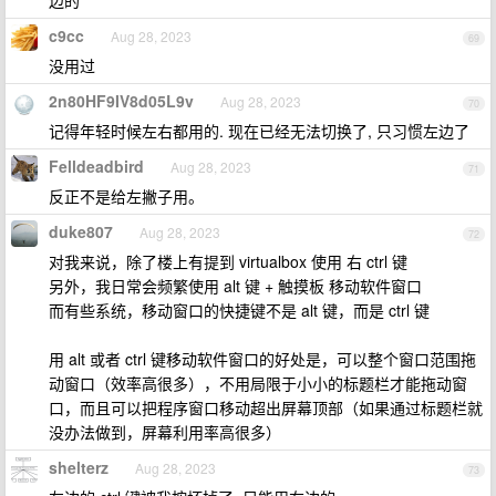
边的
c9cc
Aug 28, 2023
69
没用过
2n80HF9IV8d05L9v
Aug 28, 2023
70
记得年轻时候左右都用的. 现在已经无法切换了, 只习惯左边了
Felldeadbird
Aug 28, 2023
71
反正不是给左撇子用。
duke807
Aug 28, 2023
72
对我来说，除了楼上有提到 virtualbox 使用 右 ctrl 键
另外，我日常会频繁使用 alt 键 + 触摸板 移动软件窗口
而有些系统，移动窗口的快捷键不是 alt 键，而是 ctrl 键
用 alt 或者 ctrl 键移动软件窗口的好处是，可以整个窗口范围拖
动窗口（效率高很多），不用局限于小小的标题栏才能拖动窗
口，而且可以把程序窗口移动超出屏幕顶部（如果通过标题栏就
没办法做到，屏幕利用率高很多）
shelterz
Aug 28, 2023
73