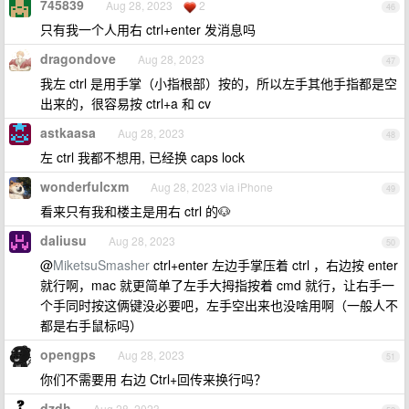
745839
Aug 28, 2023
2
46
只有我一个人用右 ctrl+enter 发消息吗
dragondove
Aug 28, 2023
47
我左 ctrl 是用手掌（小指根部）按的，所以左手其他手指都是空
出来的，很容易按 ctrl+a 和 cv
astkaasa
Aug 28, 2023
48
左 ctrl 我都不想用, 已经换 caps lock
wonderfulcxm
Aug 28, 2023 via iPhone
49
看来只有我和楼主是用右 ctrl 的🐶
daliusu
Aug 28, 2023
50
@
MiketsuSmasher
ctrl+enter 左边手掌压着 ctrl ，右边按 enter
就行啊，mac 就更简单了左手大拇指按着 cmd 就行，让右手一
个手同时按这俩键没必要吧，左手空出来也没啥用啊（一般人不
都是右手鼠标吗）
opengps
Aug 28, 2023
51
你们不需要用 右边 Ctrl+回传来换行吗？
dzdh
Aug 28, 2023