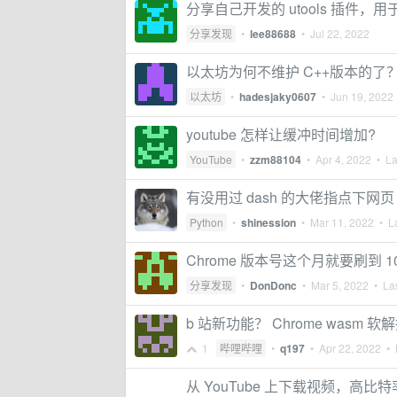
分享自己开发的 utools 插件，用于在
分享发现
•
lee88688
•
Jul 22, 2022
以太坊为何不维护 C++版本的了
以太坊
•
hadesjaky0607
•
Jun 19, 2022
youtube 怎样让缓冲时间增加?
YouTube
•
zzm88104
•
Apr 4, 2022
• Las
有没用过 dash 的大佬指点下网页 c
Python
•
shinession
•
Mar 11, 2022
• La
Chrome 版本号这个月就要刷到
分享发现
•
DonDonc
•
Mar 5, 2022
• Las
b 站新功能？ Chrome wasm 软
1
哔哩哔哩
•
q197
•
Apr 22, 2022
• L
从 YouTube 上下载视频，高比