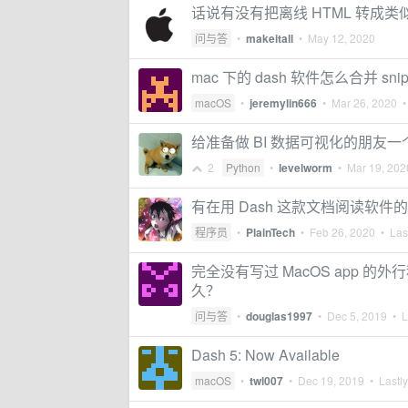
话说有没有把离线 HTML 转成类
问与答
•
makeitall
•
May 12, 2020
mac 下的 dash 软件怎么合并 snip
macOS
•
jeremylin666
•
Mar 26, 2020
• 
给准备做 BI 数据可视化的朋友一
2
Python
•
levelworm
•
Mar 19, 202
有在用 Dash 这款文档阅读软件
程序员
•
PlainTech
•
Feb 26, 2020
• Last
完全没有写过 MacOS app 的外行
久？
问与答
•
douglas1997
•
Dec 5, 2019
• La
Dash 5: Now Available
macOS
•
twl007
•
Dec 19, 2019
• Lastly