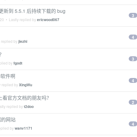
到 5.5.1 后持续下载的 bug
3
020
• Lastly replied by
ericwood067
4
 replied by
jiezhi
？
3
plied by
fgodt
的软件啊
4
 replied by
XingWu
手机上看官方文档的朋友吗？
2
tly replied by
t2doo
数据的网站
4
eplied by
wanv1171