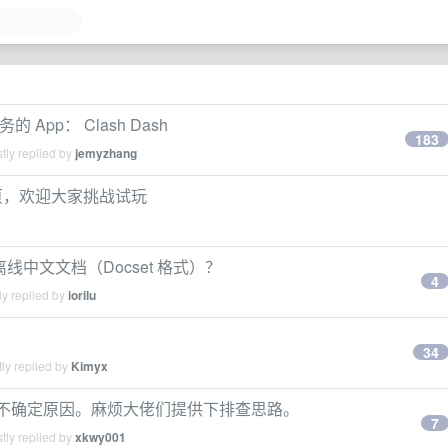
的 App： Clash Dash
183
tly replied by
jemyzhang
个落地页，欢迎大家挑战试玩
3 离线中文文档（Docset 格式）？
4
y replied by
iorilu
34
ly replied by
Kimyx
，但不确定原因。麻烦大佬们提供下排查思路。
7
tly replied by
xkwy001