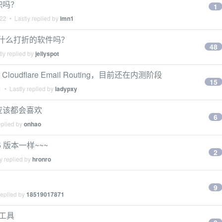
积吗？
1
022
• Lastly replied by
imn1
什么打折的软件吗？
48
ly replied by
jellyspot
loudflare Email Routing，目前还在内测阶段
15
1
• Lastly replied by
ladypxy
面的应该都会喜欢
6
eplied by
onhao
5 版本一样~~~
2
y replied by
hronro
9
replied by
18519017871
代工具