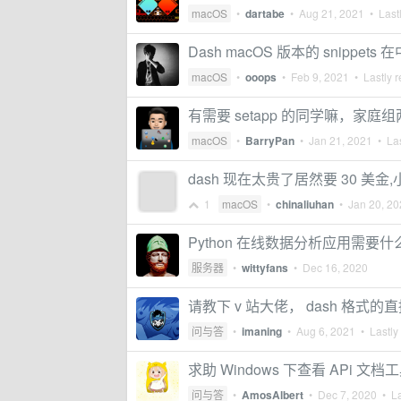
macOS
•
dartabe
•
Aug 21, 2021
• Lastl
Dash macOS 版本的 snipp
macOS
•
ooops
•
Feb 9, 2021
• Lastly r
有需要 setapp 的同学嘛，家庭
macOS
•
BarryPan
•
Jan 21, 2021
• Las
dash 现在太贵了居然要 30 美金,
1
macOS
•
chinaliuhan
•
Jan 20, 2
Python 在线数据分析应用需要
服务器
•
wittyfans
•
Dec 16, 2020
请教下 v 站大佬， dash 格式的
问与答
•
imaning
•
Aug 6, 2021
• Lastly
求助 Windows 下查看 APi 文档
问与答
•
AmosAlbert
•
Dec 7, 2020
• La