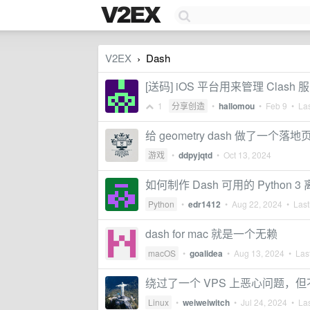
V2EX
Dash
›
[送码] iOS 平台用来管理 Clash 服务
1
分享创造
•
hallomou
•
Feb 9
• Las
给 geometry dash 做了一
游戏
•
ddpyjqtd
•
Oct 13, 2024
如何制作 Dash 可用的 Python 
Python
•
edr1412
•
Aug 22, 2024
• Lastl
dash for mac 就是一个无赖
macOS
•
goalidea
•
Aug 13, 2024
• Last
绕过了一个 VPS 上恶心问题
Linux
•
weiweiwitch
•
Jul 24, 2024
• Las