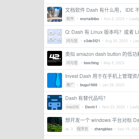
文档软件 Dash 有什么用， ID
软件
•
mortalbibo
•
Nov 2, 2023
• Lastly
Q: Dash 有 Linux 版本吗？或者
问与答
•
c3de3f21
•
Aug 30, 2023
• Last
类似 amazon dash button
问与答
•
looching
•
May 5, 2023
Invest Dash 用于在手机上管理资
推广
•
bugu1986
•
Jan 26, 2023
Dash 有替代品吗？
macOS
•
Davic1
•
Nov 23, 2022
• Lastl
想开发一个 windows 平台对标
3
程序员
•
zhangbiao
•
Sep 19, 202