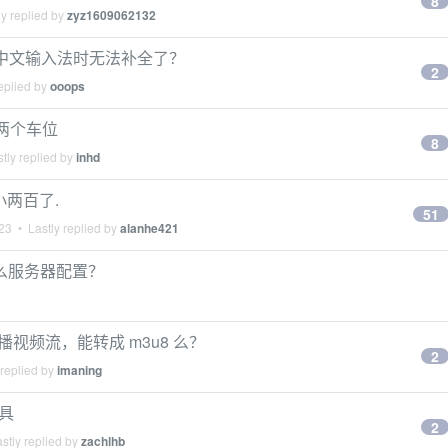
8
y replied by
zyz1609062132
ets 在中文输入法时无法补全了？
2
eplied by
ooops
组两个车位
8
tly replied by
inhd
小两百了.
51
023
• Lastly replied by
alanhe421
什么服务器配置？
直播视频流，能转成 m3u8 么？
2
 replied by
imaning
工具
2
stly replied by
zachlhb