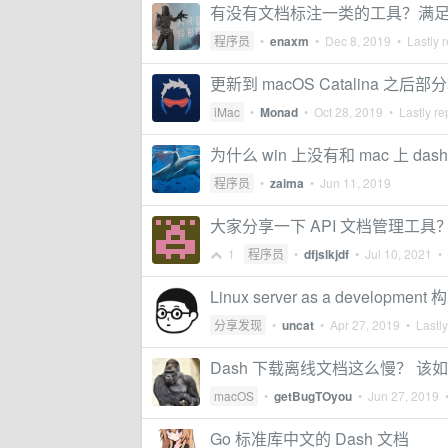
有没有文档标注一类的工具？满足 
程序员
•
enaxm
•
Dec 8, 2019
• Lastly r
更新到 macOS Catalina 之
iMac
•
Monad
•
Oct 28, 2019
• Lastly re
为什么 win 上没有和 mac 上 
程序员
•
zaima
•
Jun 11, 2019
大家分享一下 API 文档管理工具
1
程序员
•
dfjslkjdf
•
Jul 10, 2021
• 
Linux server as a devel
分享发现
•
uncat
•
Apr 27, 2019
• Lastly
Dash 下载离线文档这么慢？ 该
macOS
•
getBugTOyou
•
Jun 27, 2019
•
Go 标准库中文的 Dash 文档