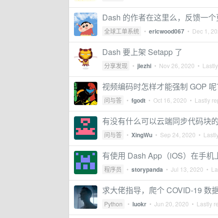
Dash 的作者在这里么，反馈一个更新
全球工单系统
•
ericwood067
•
Dec 1, 2
Dash 要上架 Setapp 了
分享发现
•
jiezhi
•
Nov 26, 2020
• Lastly
视频编码时怎样才能强制 GOP 呢
问与答
•
fgodt
•
Oct 16, 2020
• Lastly re
有没有什么可以云端同步代码块
问与答
•
XingWu
•
Sep 24, 2020
• Lastly
有使用 Dash App（iOS）在
程序员
•
storypanda
•
Jul 13, 2020
• Las
求大佬指导，爬个 COVID-19 
Python
•
luokr
•
Jun 20, 2020
• Lastly r