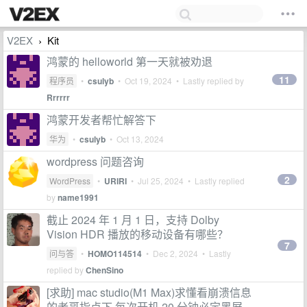
V2EX
Kit
›
鸿蒙的 helloworld 第一天就被劝退
11
程序员
•
csulyb
•
Oct 19, 2024
• Lastly replied by
Rrrrrr
鸿蒙开发者帮忙解答下
华为
•
csulyb
•
Oct 13, 2024
wordpress 问题咨询
2
WordPress
•
URIRI
•
Jul 25, 2024
• Lastly replied
by
name1991
截止 2024 年 1 月 1 日，支持 Dolby
Vision HDR 播放的移动设备有哪些？
7
问与答
•
HOMO114514
•
Dec 2, 2024
• Lastly
replied by
ChenSino
[求助] mac studio(M1 Max)求懂看崩溃信息
的老哥指点下 每次开机 20 分钟必定黑屏