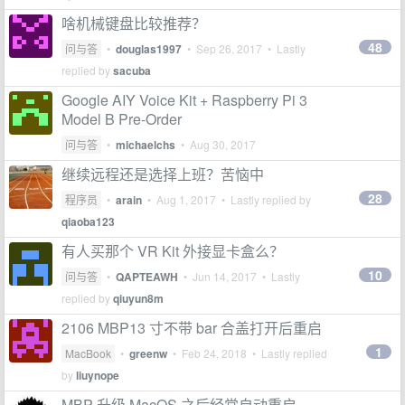
啥机械键盘比较推荐？
48
问与答
•
douglas1997
•
Sep 26, 2017
• Lastly
replied by
sacuba
Google AIY Voice Kit + Raspberry Pi 3
Model B Pre-Order
问与答
•
michaelchs
•
Aug 30, 2017
继续远程还是选择上班？苦恼中
28
程序员
•
arain
•
Aug 1, 2017
• Lastly replied by
qiaoba123
有人买那个 VR Kit 外接显卡盒么？
10
问与答
•
QAPTEAWH
•
Jun 14, 2017
• Lastly
replied by
qiuyun8m
2106 MBP13 寸不带 bar 合盖打开后重启
1
MacBook
•
greenw
•
Feb 24, 2018
• Lastly replied
by
liuynope
MBP 升级 MacOS 之后经常自动重启