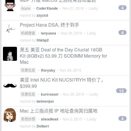
4
Apple
•
CoderXiaode
•
Nov 21, 2016
• Lastly
replied by
zzyzxd
Project Hana DSA, 终于到手
4
机械键盘
•
lanyusea
•
Sep 26, 2016
• Lastly
replied by
hhkbp2
黑五 美亚 Deal of the Day Crucial 16GB
Kit (8GBx2) 53.99 刀 SODIMM Memory for
Mac
优惠信息
•
Rorysky
•
Nov 26, 2015
美亚 Intel NUC Kit NUC5i7RYH 特价了，
$399.99
13
优惠信息
•
kurtrossel
•
Nov 26, 2015
• Lastly
replied by
beimenjun
Mac 上三指点按 IP 地址查询其归属地
4
奇思妙想
•
aheadlead
•
Nov 2, 2015
• Lastly
replied by
Delbert