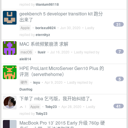
replied by
titanium98118
geekbench 5 developer transition kit 跑分
出来了
31
Apple
•
borisxu9824
•
Jun 30, 2020
• Lastly
replied by
eternityz
MAC 系统频繁崩溃 求解
7
macOS
•
liusir
•
Jul 16, 2020
• Lastly replied by
alei814
HPE ProLiant MicroServer Gen10 Plus 的
评测（servethehome）
5
硬件
•
isyu
•
Apr 9, 2020
• Lastly replied by
Dustfog
下单了 mba 乞丐版，我开始纠结了。
41
1
Apple
•
Toby23
•
Apr 28, 2020
• Lastly
replied by
Toby23
MacBook Pro 13’ 2015 Early 升级 760p 硬