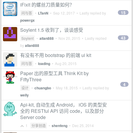
iFixit 的螺丝刀质量如何？
15
问与答
•
LTanN
•
Sep 12, 2017
• Lastly replied by
powergx
Soylent 1.5 收到了，谈谈感受
43
Soylent
•
allan888
•
Nov 20, 2015
• Lastly replied
by
allan888
有没有不用 bootstrap 的前端 ui kit
问与答
•
loading
•
Aug 20, 2015
Paper 出的原型工具 Think Kit by
FiftyThree
4
设计
•
chuangbo
•
May 18, 2015
• Lastly replied by
welly
Api-kit, 自动生成 Android， iOS 的类型安
全的 RESTful API 访问 code，以及部分
Server code
1
分享创造
•
shenfeng
•
Dec 25, 2014