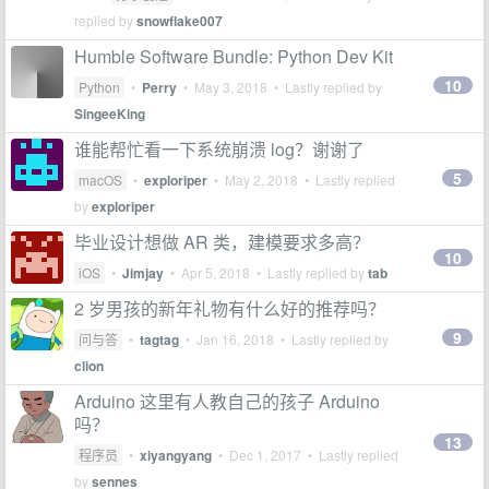
replied by
snowflake007
Humble Software Bundle: Python Dev Kit
10
Python
•
Perry
•
May 3, 2018
• Lastly replied by
SingeeKing
谁能帮忙看一下系统崩溃 log？谢谢了
5
macOS
•
exploriper
•
May 2, 2018
• Lastly replied
by
exploriper
毕业设计想做 AR 类，建模要求多高？
10
iOS
•
Jimjay
•
Apr 5, 2018
• Lastly replied by
tab
2 岁男孩的新年礼物有什么好的推荐吗？
9
问与答
•
tagtag
•
Jan 16, 2018
• Lastly replied by
clion
Arduino 这里有人教自己的孩子 Arduino
吗？
13
程序员
•
xiyangyang
•
Dec 1, 2017
• Lastly replied
by
sennes