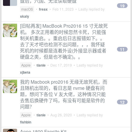
盘后，六国、无法读取硬盘
19
macOS
•
freax
•
Feb 11, 2023
• Lastly replied by
skaly
[旧帖再发] MacBook Pro2016 15 寸无故死
机。 多次正用着的时候忽然卡死，只能强
制关机重启。。重启后日志报错如下。。
去了天才吧也检测不出问题，，，我怀疑
11
死机的时候都是连着外设(外接显示器或者
硬盘之类，但是也不确定)。。
Apple
•
tianle
•
Dec 17, 2019
• Lastly replied by
xjbeta
我的 Macbook pro2016 无缘无故死机，而
且随机出现的，看日志是 nvme 硬盘有问
题，想问下各位 V 友大佬，这种情况只能
去售后换硬件了吗，有没有可能是软件的
12
问题？
Apple
•
tianle
•
Aug 26, 2020
• Lastly replied by
fishbin
Anno 1800 Fansite Kit