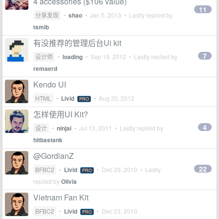
4 accessories ($106 value)
11
分享发现
•
shao
•
Jan 5, 2013
• Lastly replied by
tsmib
有没推荐的管理后台Ui kit
7
设计师
•
loading
•
Sep 19, 2012
• Lastly replied by
remaerd
Kendo UI
HTML
•
Livid
•
Aug 20, 2012
PRO
怎样使用UI Kit?
4
设计
•
ninjai
•
Jul 13, 2011
• Lastly replied by
hitbastank
@GordianZ
22
BFBC2
•
Livid
•
Dec 29, 2010
• Lastly
PRO
replied by
Olivia
Vietnam Fan Kit
BFBC2
•
Livid
•
Dec 23, 2010
PRO