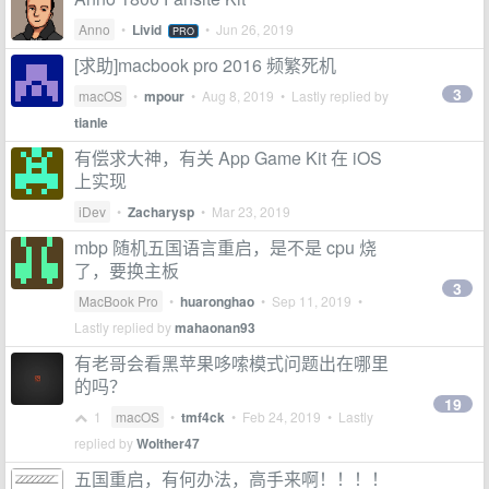
Anno
•
Livid
•
Jun 26, 2019
PRO
[求助]macbook pro 2016 频繁死机
3
macOS
•
mpour
•
Aug 8, 2019
• Lastly replied by
tianle
有偿求大神，有关 App Game Kit 在 iOS
上实现
iDev
•
Zacharysp
•
Mar 23, 2019
mbp 随机五国语言重启，是不是 cpu 烧
了，要换主板
3
MacBook Pro
•
huaronghao
•
Sep 11, 2019
•
Lastly replied by
mahaonan93
有老哥会看黑苹果哆嗦模式问题出在哪里
的吗？
19
1
macOS
•
tmf4ck
•
Feb 24, 2019
• Lastly
replied by
Wolther47
五国重启，有何办法，高手来啊！！！！