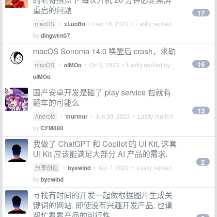
重启的问题
17
macOS
•
xLuoBo
•
Dec 18, 2023
• Lastly replied
by
dingwen07
macOS Sonoma 14.0 唤醒后 crash，求助
16
macOS
•
oIMOo
•
Oct 9, 2023
• Lastly replied by
oIMOo
国产安卓开发是碰了 play service 包就有
翻车的可能么
13
Android
•
murmur
•
Jun 30, 2023
• Lastly replied
by
CFM880
我做了 ChatGPT 和 Copilot 的 UI Kit, 这套
UI Kit 应该能满足大部分 AI 产品的需求.
2
分享创造
•
byewind
•
Apr 7, 2023
• Lastly replied
by
byewind
寻找有时间的开发一起做根据图片生成关
键词的网站, 即使没有兴趣开发产品, 也请
帮忙看看产品的可行性.