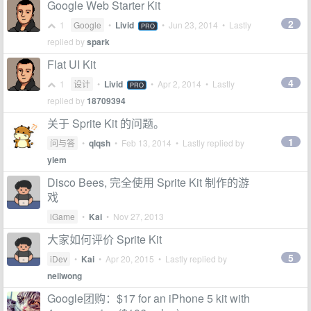
Google Web Starter Kit
2
1
Google
•
Livid
•
Jun 23, 2014
• Lastly
PRO
replied by
spark
Flat UI Kit
4
1
设计
•
Livid
•
Apr 2, 2014
• Lastly
PRO
replied by
18709394
关于 Sprite Kit 的问题。
1
问与答
•
qlqsh
•
Feb 13, 2014
• Lastly replied by
ylem
Disco Bees, 完全使用 Sprite Kit 制作的游
戏
iGame
•
Kai
•
Nov 27, 2013
大家如何评价 Sprite Kit
5
iDev
•
Kai
•
Apr 20, 2015
• Lastly replied by
neilwong
Google团购：$17 for an iPhone 5 kit with