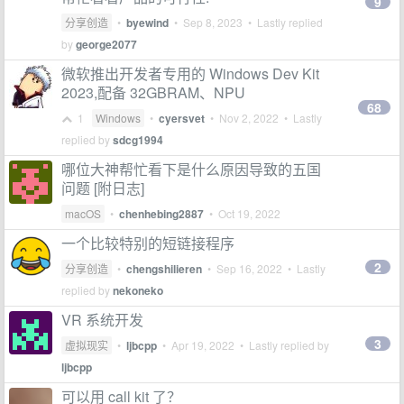
9
分享创造
•
byewind
•
Sep 8, 2023
• Lastly replied
by
george2077
微软推出开发者专用的 Windows Dev Kit
2023,配备 32GBRAM、NPU
68
1
Windows
•
cyersvet
•
Nov 2, 2022
• Lastly
replied by
sdcg1994
哪位大神帮忙看下是什么原因导致的五国
问题 [附日志]
macOS
•
chenhebing2887
•
Oct 19, 2022
一个比较特别的短链接程序
2
分享创造
•
chengshilieren
•
Sep 16, 2022
• Lastly
replied by
nekoneko
VR 系统开发
3
虚拟现实
•
ljbcpp
•
Apr 19, 2022
• Lastly replied by
ljbcpp
可以用 call kit 了？