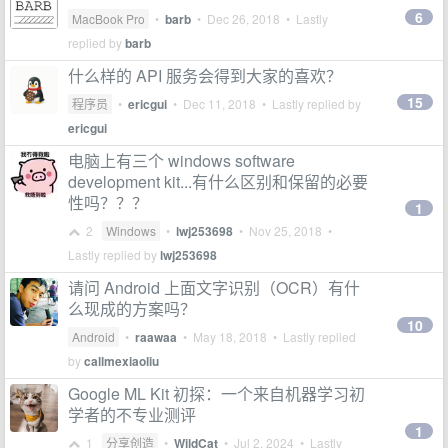
6
MacBook Pro
•
barb
•
Dec 26, 2018
• Lastly
replied by
barb
什么样的 API 服务会得到大家的喜欢？
15
程序员
•
ericgui
•
Dec 11, 2018
• Lastly replied by
ericgui
电脑上有三个 windows software
development kit...有什么区别和保留的必要
性吗？？？
1
2
Windows
•
lwj253698
•
Nov 25, 2018
•
Lastly replied by
lwj253698
请问 Android 上面文字识别（OCR）有什
么现成的方案吗？
10
Android
•
raawaa
•
May 18, 2018
• Lastly replied
by
callmexiaoliu
Google ML Kit 初探：一个来自机器学习初
学者的不专业测评
1
1
分享创造
•
WildCat
•
Jul 2, 2024
• Lastly