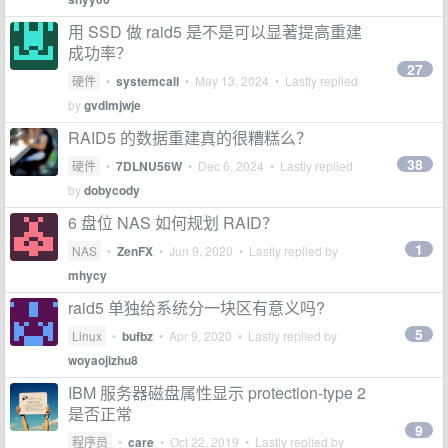
用 SSD 做 raid5 是不是可以显著提高重建
成功率？
27
硬件
•
systemcall
•
May 13, 2024
• Lastly replied
by
gvdlmjwje
RAID5 的数据重建真的很糟糕么？
38
硬件
•
7DLNU56W
•
Dec 6, 2024
• Lastly replied
by
dobycody
6 盘位 NAS 如何规划 RAID？
1
NAS
•
ZenFX
•
Jun 9, 2020
• Lastly replied by
mhycy
raid5 单独给系统分一块区有意义吗?
5
Linux
•
bufbz
•
Apr 9, 2020
• Lastly replied by
woyaojizhu8
IBM 服务器磁盘属性显示 protection-type 2
是否正常
9
程序员
•
care
•
Oct 22, 2019
• Lastly replied by