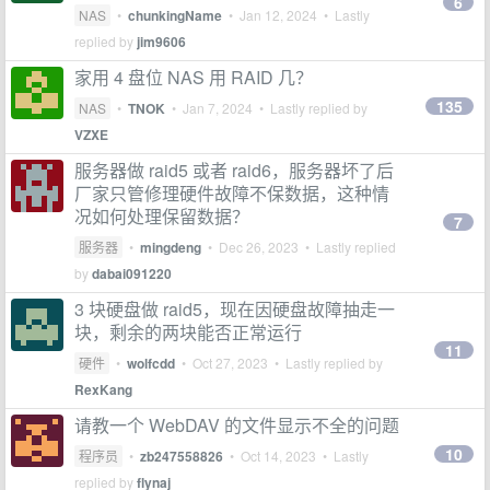
6
NAS
•
chunkingName
•
Jan 12, 2024
• Lastly
replied by
jim9606
家用 4 盘位 NAS 用 RAID 几？
135
NAS
•
TNOK
•
Jan 7, 2024
• Lastly replied by
VZXE
服务器做 raid5 或者 raid6，服务器坏了后
厂家只管修理硬件故障不保数据，这种情
况如何处理保留数据？
7
服务器
•
mingdeng
•
Dec 26, 2023
• Lastly replied
by
dabai091220
3 块硬盘做 raid5，现在因硬盘故障抽走一
块，剩余的两块能否正常运行
11
硬件
•
wolfcdd
•
Oct 27, 2023
• Lastly replied by
RexKang
请教一个 WebDAV 的文件显示不全的问题
10
程序员
•
zb247558826
•
Oct 14, 2023
• Lastly
replied by
flynaj