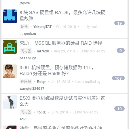
jzq526
8 块 SAS 硬盘组 RAID5，最多允许几块硬
盘故障
19
硬件
•
YekongTAT
•
Oct 16, 2018
• Lastly replied
by
geekzu
求助， MSSQL 服务器的硬盘 RAID 选择
9
问与答
•
mt7620
•
Aug 23, 2018
• Lastly replied by
ps1aniuge
3×6T 机械硬盘，预存储数据为 11T，
Raid0 好还是 Raid5 好？
107
程序员
•
Reign
•
Jul 13, 2018
• Lastly replied by
wangfei324017
ESXI 虚拟机磁盘速度测试与实体机差别这
么大
19
问与答
•
To5tE
•
Jul 9, 2018
• Lastly replied by
To5tE
请教：局域网千兆有线网络能达到多少速