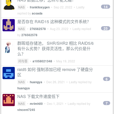
14
NAS
•
franklioxygen
•
Sep 22, 2022
• Lastly
replied by
acoada
是否存在 RAID15 这种模式的文件系统？
25
NAS
•
276562578
•
Aug 23, 2022
• Lastly replied
by
276562578
群晖组存储池， SHR/SHR2 相比 RAID5/6
有什么劣势？获得灵活性，那么代价是什
么？
问与答
•
a1058021348
•
May 19, 2022
raid5 如何 强制添加已经 remove 了硬盘分
区
6
NAS
•
huangya
•
Dec 26, 2021
• Lastly replied by
huangya
NAS 下载文件速度低下
7
NAS
•
mrlmh00
•
Dec 1, 2021
• Lastly replied by
vincent7245