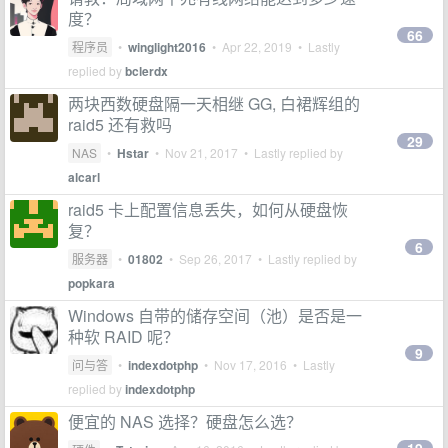
度？
66
程序员
•
winglight2016
•
Apr 22, 2019
• Lastly
replied by
bclerdx
两块西数硬盘隔一天相继 GG, 白裙辉组的
raid5 还有救吗
29
NAS
•
Hstar
•
Nov 21, 2017
• Lastly replied by
alcarl
raid5 卡上配置信息丢失，如何从硬盘恢
复？
6
服务器
•
01802
•
Sep 26, 2017
• Lastly replied by
popkara
Windows 自带的储存空间（池）是否是一
种软 RAID 呢？
9
问与答
•
indexdotphp
•
Nov 17, 2016
• Lastly
replied by
indexdotphp
便宜的 NAS 选择？硬盘怎么选？