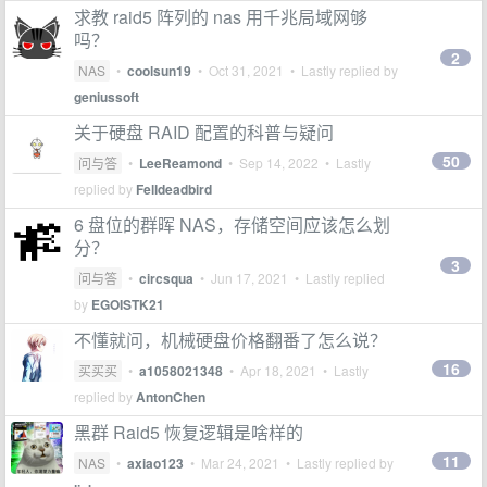
求教 raid5 阵列的 nas 用千兆局域网够
吗？
2
NAS
•
coolsun19
•
Oct 31, 2021
• Lastly replied by
geniussoft
关于硬盘 RAID 配置的科普与疑问
50
问与答
•
LeeReamond
•
Sep 14, 2022
• Lastly
replied by
Felldeadbird
6 盘位的群晖 NAS，存储空间应该怎么划
分？
3
问与答
•
circsqua
•
Jun 17, 2021
• Lastly replied
by
EGOISTK21
不懂就问，机械硬盘价格翻番了怎么说？
16
买买买
•
a1058021348
•
Apr 18, 2021
• Lastly
replied by
AntonChen
黑群 Raid5 恢复逻辑是啥样的
11
NAS
•
axiao123
•
Mar 24, 2021
• Lastly replied by