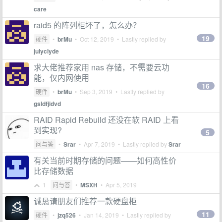
care
raid5 的阵列柜坏了，怎么办？
19
硬件
•
brMu
•
Oct 12, 2019
• Lastly replied by
julyclyde
求大佬推荐家用 nas 存储，不需要云功
能，仅内网使用
16
硬件
•
brMu
•
Sep 3, 2019
• Lastly replied by
gsldfjidvd
RAID Rapid Rebuild 还没在软 RAID 上看
到实现?
5
问与答
•
Srar
•
Apr 7, 2019
• Lastly replied by
Srar
有关当前时期存储的问题——如何高性价
比存储数据
1
问与答
•
MSXH
•
Apr 5, 2019
诚恳请朋友们推荐一款硬盘柜
11
硬件
•
jzq526
•
Jan 14, 2019
• Lastly replied by