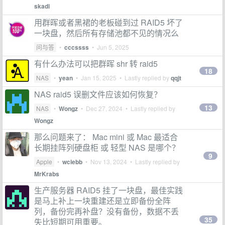
skadi
用群晖或者黑裙的老板碰到过 RAID5 坏了
一块盘，然后所有存储池都不见的情况么
问与答
•
cccssss
•
Jun 5, 2025
有什么办法可以把群晖 shr 转 raid5
18
NAS
•
yean
•
Jan 15, 2025
• Lastly replied by
qqjt
NAS raid5 误删文件应该如何恢复？
13
NAS
•
Wongz
•
Dec 27, 2024
• Lastly replied by
Wongz
那么问题来了： Mac mini 或 Mac 最适合
长期挂阵列硬盘柜 或 轻型 NAS 是哪个？
9
Apple
•
wclebb
•
Nov 13, 2024
• Lastly replied by
MrKrabs
生产服务器 RAID5 挂了一块盘，最佳实践
是马上补上一块重建还是立即备份全阵
列，备份完再补盘？没有备份，数据不丢
35
失比短期可用重要。