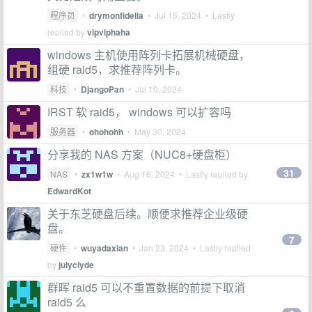
程序员
•
drymonfidelia
•
Jul 15, 2024
• Lastly
replied by
vipviphaha
windows 主机使用阵列卡拓展机械硬盘，
组硬 raid5，求推荐阵列卡。
科技
•
DjangoPan
•
Jul 10, 2024
IRST 软 raid5， windows 可以扩容吗
服务器
•
ohohohh
•
May 30, 2024
分享我的 NAS 方案（NUC8+硬盘柜）
31
NAS
•
zx1w1w
•
Aug 16, 2024
• Lastly replied by
EdwardKot
关于东芝硬盘后续。顺便求推荐企业级硬
盘。
7
硬件
•
wuyadaxian
•
Jan 23, 2024
• Lastly replied
by
julyclyde
群晖 raid5 可以不重置数据的前提下取消
raid5 么