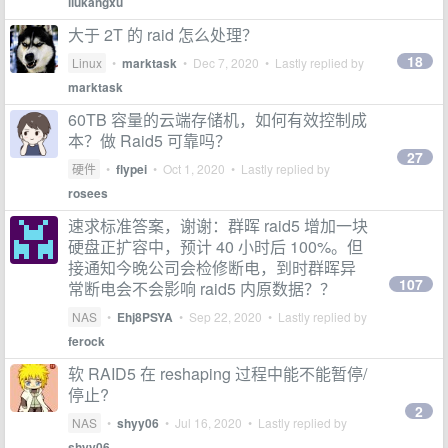
liukangxu
大于 2T 的 raid 怎么处理？
18
Linux
•
marktask
•
Dec 7, 2020
• Lastly replied by
marktask
60TB 容量的云端存储机，如何有效控制成
本？做 Raid5 可靠吗？
27
硬件
•
flypei
•
Oct 1, 2020
• Lastly replied by
rosees
速求标准答案，谢谢：群晖 raid5 增加一块
硬盘正扩容中，预计 40 小时后 100%。但
接通知今晚公司会检修断电，到时群晖异
107
常断电会不会影响 raid5 内原数据？？
NAS
•
Ehj8PSYA
•
Sep 22, 2020
• Lastly replied by
ferock
软 RAID5 在 reshaping 过程中能不能暂停/
停止?
2
NAS
•
shyy06
•
Jul 16, 2020
• Lastly replied by
shyy06