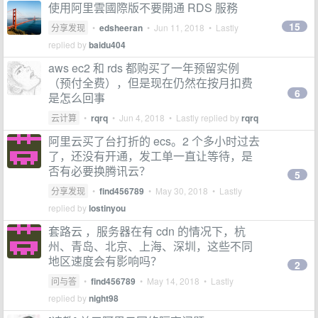
使用阿里雲國際版不要開通 RDS 服務
15
分享发现
•
edsheeran
•
Jun 11, 2018
• Lastly
replied by
baidu404
aws ec2 和 rds 都购买了一年预留实例
（预付全费），但是现在仍然在按月扣费
6
是怎么回事
云计算
•
rqrq
•
Jun 4, 2018
• Lastly replied by
rqrq
阿里云买了台打折的 ecs。2 个多小时过去
了，还没有开通，发工单一直让等待，是
否有必要换腾讯云？
5
分享发现
•
find456789
•
May 30, 2018
• Lastly
replied by
lostinyou
套路云 ，服务器在有 cdn 的情况下，杭
州、青岛、北京、上海、深圳，这些不同
地区速度会有影响吗？
2
问与答
•
find456789
•
May 14, 2018
• Lastly
replied by
night98