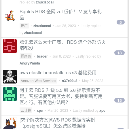
replied by
zhuxiaocai
Squids RDS 全网 zui 低价！ V 友专享礼
品
5
推广
•
zhuxiaocai
•
Jun 28, 2023
• Lastly replied
by
zhuxiaocai
腾讯云这么大个厂商， RDS 连个外部防火
墙都没
18
程序员
•
brader
•
Jun 8, 2023
• Lastly replied by
AngryPanda
aws elastic beanstalk rds s3 基础费用
Amazon Web Services
•
n37r09u3
•
May 25, 2023
阿里云 RDS 升级 5.5 到 5.6 提示资源不
足。客服说要可用区太老，要换到新可用
15
区才行。有其他办法吗？
云计算
•
xpc
•
Mar 20, 2023
• Lastly replied by
xpc
[求个解决方案]AWS RDS 数据库实例
（postgreSQL）怎么跨区域连接