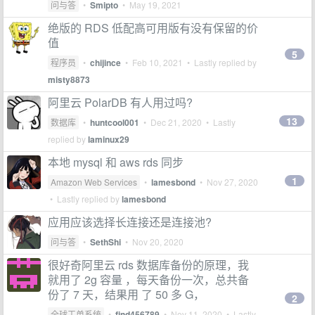
问与答
•
Smipto
•
May 19, 2021
绝版的 RDS 低配高可用版有没有保留的价
值
5
程序员
•
chijince
•
Feb 10, 2021
• Lastly replied by
misty8873
阿里云 PolarDB 有人用过吗?
13
数据库
•
huntcool001
•
Dec 21, 2020
• Lastly
replied by
laminux29
本地 mysql 和 aws rds 同步
1
Amazon Web Services
•
lamesbond
•
Nov 27, 2020
• Lastly replied by
lamesbond
应用应该选择长连接还是连接池?
问与答
•
SethShi
•
Nov 20, 2020
很好奇阿里云 rds 数据库备份的原理，我
就用了 2g 容量 ，每天备份一次，总共备
份了 7 天，结果用 了 50 多 G，
2
全球工单系统
•
find456789
•
Nov 11, 2020
• Lastly