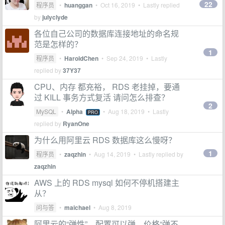
22
程序员
•
huanggan
•
Oct 16, 2019
• Lastly replied
by
julyclyde
各位自己公司的数据库连接地址的命名规
范是怎样的？
1
程序员
•
HaroldChen
•
Sep 24, 2019
• Lastly
replied by
37Y37
CPU、内存 都充裕， RDS 老挂掉，要通
过 KILL 事务方式复活 请问怎么排查？
2
MySQL
•
Alpha
•
Aug 18, 2019
• Lastly
PRO
replied by
RyanOne
为什么用阿里云 RDS 数据库这么慢呀？
1
程序员
•
zaqzhin
•
Aug 14, 2019
• Lastly replied by
zaqzhin
AWS 上的 RDS mysql 如何不停机搭建主
从？
问与答
•
maichael
•
Aug 8, 2019
阿里云的“弹性”，配置可以弹，价格“弹不