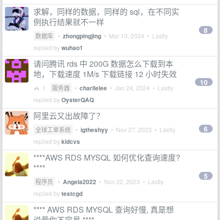
求解，同样的数据，同样的 sql，在不同实
例执行结果就不一样
8
数据库
•
zhongpingjing
•
Mar 13, 2024
• Lastly
replied by
wuhao1
请问腾讯 rds 中 200G 数据怎么下载到本
地，下载速度 1M/s 下载链接 12 小时失效
10
1
服务器
•
charlielee
•
Jan 24, 2024
• Lastly
replied by
OysterQAQ
阿里云又出故障了？
6
全球工单系统
•
igtheshyy
•
Nov 27, 2023
• Lastly
replied by
kidcvs
****AWS RDS MYSQL 如何优化查询速度?
****
5
程序员
•
Angela2022
•
Nov 22, 2023
• Lastly
replied by
testcgd
**** AWS RDS MYSQL 查询好慢, 真是想
说爱你不容易 ****