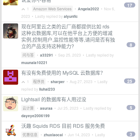
17
1
Amazon Web Services
•
Angela2022
•
Nov 6,
2023
• Lastly replied by
alyunflc
现在阿里云之类的云厂商都提供比如 rds
这种云数据库,可以在他平台上方便的增减
实例,控制用户,监控性能等等,请问是否有独
8
立的产品支持这种能力?
问与答
•
a33291
•
Sep 25, 2023
• Lastly replied by
muunala10221
有没有免费使用的 MySQL 云数据库？
25
1
程序员
•
sharper
•
Aug 27, 2023
• Lastly
replied by
liuhai233
Lightsail 的数据库有人用过没
5
云计算
•
asuraa
•
Jul 25, 2023
• Lastly replied by
dayeye2006199
沃趣 Squids RDS 目前 RDS 服务免费
3
优惠信息
•
zhuxiaocai
•
Jun 14, 2023
• Lastly