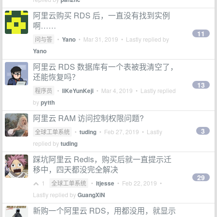
阿里云购买 RDS 后，一直没有找到实例
啊……
11
问与答
•
Yano
•
Mar 31, 2019
• Lastly replied by
Yano
阿里云 RDS 数据库有一个表被我清空了，
还能恢复吗？
13
程序员
•
liKeYunKeji
•
Mar 4, 2019
• Lastly replied
by
pytth
阿里云 RAM 访问控制权限问题?
3
全球工单系统
•
tuding
•
Feb 27, 2019
• Lastly
replied by
tuding
踩坑阿里云 Redis，购买后就一直提示迁
移中，四天都没完全解决
29
1
全球工单系统
•
itjesse
•
Feb 22, 2019
•
Lastly replied by
GuangXiN
新购一个阿里云 RDS，用都没用，就显示