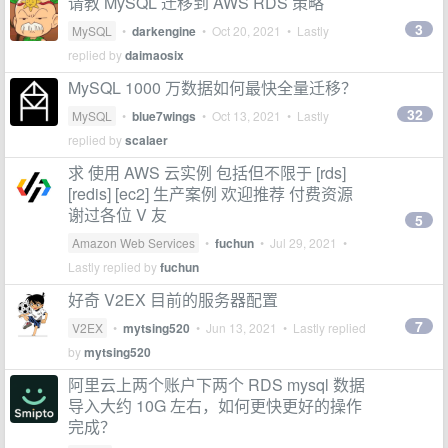
请教 MySQL 迁移到 AWS RDS 策略
3
MySQL
•
darkengine
•
Oct 20, 2021
• Lastly
replied by
daimaosix
MySQL 1000 万数据如何最快全量迁移？
32
MySQL
•
blue7wings
•
Oct 13, 2021
• Lastly
replied by
scalaer
求 使用 AWS 云实例 包括但不限于 [rds]
[redis] [ec2] 生产案例 欢迎推荐 付费资源
谢过各位 V 友
5
Amazon Web Services
•
fuchun
•
Jul 29, 2021
•
Lastly replied by
fuchun
好奇 V2EX 目前的服务器配置
7
V2EX
•
mytsing520
•
Jun 13, 2021
• Lastly replied
by
mytsing520
阿里云上两个账户下两个 RDS mysql 数据
导入大约 10G 左右，如何更快更好的操作
完成？