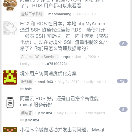
了”， RDS 用户都可以来看看
全球工单系统
•
maomaosang
•
Jul 29, 2019
EC2 和 RDS 在日本，本地 phpMyAdmin
通过 SSH 隧道代理连接 RDS，随便打开
一张表 SSH 就断掉，过一阵才恢复（成都
电信）。现在对境外 SSH 流量限制这么严
6
格了？你们是怎么管理数据库的？
Amazon Web Services
•
rqrq
•
Jan 11, 2020
•
Lastly replied by
a751993231
境外用户访问速度优化方案
12
服务器
•
anai1943
•
May 24, 2019
• Lastly replied
by
hsie
阿里云 RDS 好，还是自己搭个高性能
mysql 服务器好
5
问与答
•
jam1024
•
May 12, 2019
• Lastly replied
by
jam1024
小程序商城做活动并发出现问题， Mysql