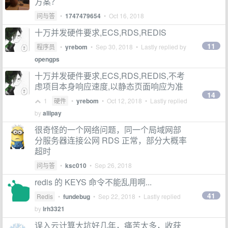
方案？
问与答
•
1747479654
•
Oct 16, 2018
十万并发硬件要求,ECS,RDS,REDIS
11
程序员
•
yrebom
•
Sep 30, 2018
• Lastly replied by
opengps
十万并发硬件要求,ECS,RDS,REDIS,不考
虑项目本身响应速度,以静态页面响应为准
14
1
硬件
•
yrebom
•
Oct 12, 2018
• Lastly replied
by
aliipay
很奇怪的一个网络问题，同一个局域网部
分服务器连接公网 RDS 正常，部分大概率
超时
问与答
•
ksc010
•
Sep 26, 2018
redis 的 KEYS 命令不能乱用啊...
41
Redis
•
fundebug
•
Sep 22, 2018
• Lastly replied
by
lrh3321
误入云计算大坑好几年，痛苦太多，收获