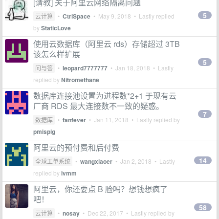
[请教] 关于阿里云网络隔离问题
5
云计算
•
CtrlSpace
•
May 9, 2018
• Lastly replied
by
StaticLove
使用云数据库（阿里云 rds）存储超过 3TB
该怎么样扩展
5
问与答
•
leopard7777777
•
Jan 18, 2018
• Lastly
replied by
Nitromethane
数据库连接池设置为进程数*2+1 于现有云
厂商 RDS 最大连接数不一致的疑惑。
7
数据库
•
fanfever
•
Jan 11, 2018
• Lastly replied by
pmispig
阿里云的预付费和后付费
14
全球工单系统
•
wangxiaoer
•
Jan 2, 2018
• Lastly
replied by
ivmm
阿里云，你还要点 B 脸吗？想钱想疯了
吧！
58
云计算
•
nosay
•
Dec 22, 2017
• Lastly replied by