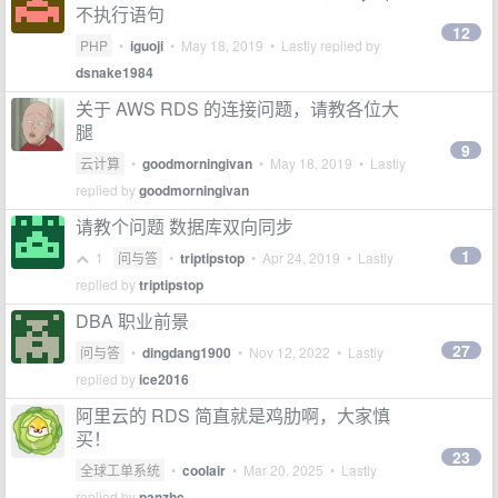
不执行语句
12
PHP
•
iguoji
•
May 18, 2019
• Lastly replied by
dsnake1984
关于 AWS RDS 的连接问题，请教各位大
腿
9
云计算
•
goodmorningivan
•
May 18, 2019
• Lastly
replied by
goodmorningivan
请教个问题 数据库双向同步
1
1
问与答
•
triptipstop
•
Apr 24, 2019
• Lastly
replied by
triptipstop
DBA 职业前景
27
问与答
•
dingdang1900
•
Nov 12, 2022
• Lastly
replied by
ice2016
阿里云的 RDS 简直就是鸡肋啊，大家慎
买！
23
全球工单系统
•
coolair
•
Mar 20, 2025
• Lastly
replied by
panzhc