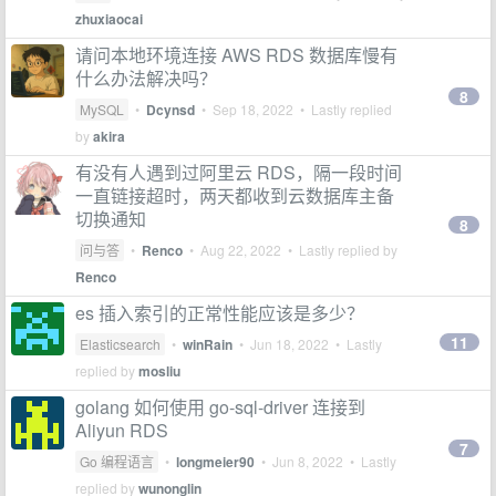
zhuxiaocai
请问本地环境连接 AWS RDS 数据库慢有
什么办法解决吗？
8
MySQL
•
Dcynsd
•
Sep 18, 2022
• Lastly replied
by
akira
有没有人遇到过阿里云 RDS，隔一段时间
一直链接超时，两天都收到云数据库主备
切换通知
8
问与答
•
Renco
•
Aug 22, 2022
• Lastly replied by
Renco
es 插入索引的正常性能应该是多少？
11
Elasticsearch
•
winRain
•
Jun 18, 2022
• Lastly
replied by
mosliu
golang 如何使用 go-sql-driver 连接到
Aliyun RDS
7
Go 编程语言
•
longmeier90
•
Jun 8, 2022
• Lastly
replied by
wunonglin