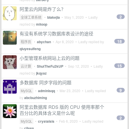
阿里云内网是炸了么？
2
全球工单系统
•
blakejia
•
May 1, 2020
• Lastly
replied by
mitoop
有没有系统学习数据库表设计的途径
18
程序员
•
abychan
•
Apr 8, 2020
• Lastly replied by
qiuyesuifeng
小型管理系统网站上云的问题
15
云计算
•
ShutTheFu2kUP
•
Sep 12, 2020
• Lastly
replied by
jkqyaz
多数据库 同步字段的问题
9
MySQL
•
adminisqq
•
Mar 23, 2020
• Lastly replied
by
abcbuzhiming
阿里云数据库 RDS 版的 CPU 使用率那个
百分比的具体含义是什么呢
2
MySQL
•
crystalsis
•
Feb 6, 2020
• Lastly replied
by
clives