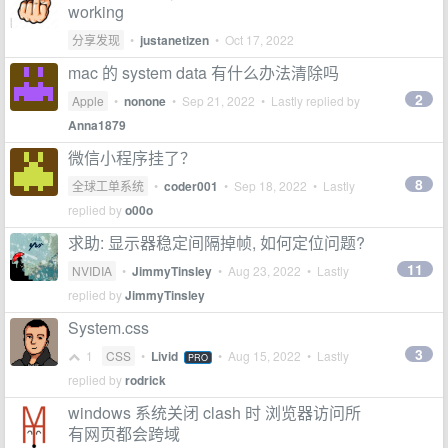
working
分享发现
•
justanetizen
•
Oct 17, 2022
mac 的 system data 有什么办法清除吗
2
Apple
•
nonone
•
Sep 21, 2022
• Lastly replied by
Anna1879
微信小程序挂了？
8
全球工单系统
•
coder001
•
Sep 18, 2022
• Lastly
replied by
o00o
求助: 显示器稳定间隔掉帧, 如何定位问题?
11
NVIDIA
•
JimmyTinsley
•
Aug 23, 2022
• Lastly
replied by
JimmyTinsley
System.css
3
1
CSS
•
Livid
•
Aug 15, 2022
• Lastly
PRO
replied by
rodrick
windows 系统关闭 clash 时 浏览器访问所
有网页都会跨域