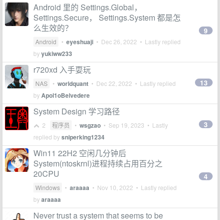
Android 里的 Settings.Global，
Settings.Secure， Settings.System 都是怎
么生效的？
9
Android
•
eyeshuaji
•
Dec 26, 2022
• Lastly replied
by
yukiww233
r720xd 入手耍玩
13
NAS
•
worldquant
•
Dec 22, 2022
• Lastly replied
by
Apol1oBelvedere
System Design 学习路径
3
2
程序员
•
wsgzao
•
Sep 19, 2023
• Lastly
replied by
sniperking1234
Win11 22H2 空闲几分钟后
System(ntoskrnl)进程持续占用百分之
20CPU
4
Windows
•
araaaa
•
Nov 10, 2022
• Lastly replied
by
araaaa
Never trust a system that seems to be