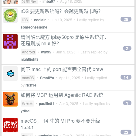
分享创造
•
imba97
•
Aug 18, 2025
iOS 要更新系统吗？会越更新越卡吗？
28
iOS
•
coolair
•
Jun 10, 2025
• Lastly replied by
someonesnone
请问酷比魔方 iplay50pro 是原生系统好，
还是刷成 miui 好？
2
Android
•
wty95
•
Jun 9, 2025
• Lastly replied by
nightlight9
问下 mac 上的 port 能否完全替代 brew
14
macOS
•
SmaliYu
•
Apr 11, 2025
• Lastly replied
by
rich1e
如何将 MCP 运用到 Agentic RAG 系统
1
程序员
•
paullin81
•
Apr 3, 2025
• Lastly replied by
ydirel
macOS， 14 寸的 M1Pro 要不要升级
15.3.1
22
Apple
•
yunhaiming
•
Feb 21, 2025
• Lastly replied