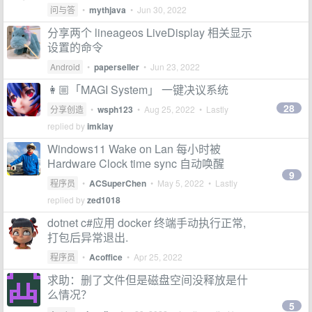
问与答
•
mythjava
•
Jun 30, 2022
分享两个 lineageos LiveDisplay 相关显示
设置的命令
Android
•
paperseller
•
Jun 23, 2022
👩🏼「MAGI System」 一键决议系统
28
分享创造
•
wsph123
•
Aug 25, 2022
• Lastly
replied by
imklay
Windows11 Wake on Lan 每小时被
Hardware Clock time sync 自动唤醒
9
程序员
•
ACSuperChen
•
May 5, 2022
• Lastly
replied by
zed1018
dotnet c#应用 docker 终端手动执行正常,
打包后异常退出.
程序员
•
Acoffice
•
Apr 25, 2022
求助：删了文件但是磁盘空间没释放是什
么情况？
5