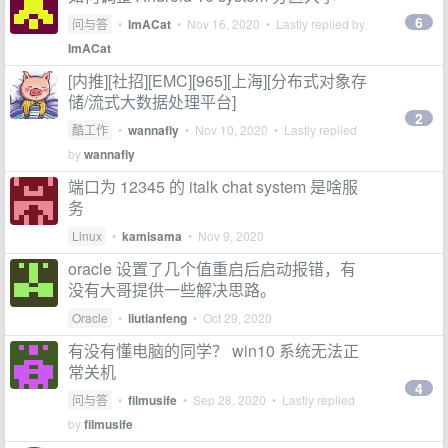
6
问与答
•
ImACat
•
Nov 16, 2020
• Lastly replied by
ImACat
[内推][社招][EMC][965][上海][分布式对象存
储/流式大数据处理平台]
2
酷工作
•
wannafly
•
Nov 10, 2020
• Lastly replied
by
wannafly
端口为 12345 的 italk chat system 是啥服
务
Linux
•
kamisama
•
Nov 9, 2020
oracle 设置了几个值重启后启动报错，有
没有大哥提供一些解决思路。
Oracle
•
liutianfeng
•
Oct 29, 2020
有没有懂电脑的同学？ win10 系统无法正
常关机
4
问与答
•
filmusife
•
Sep 28, 2020
• Lastly replied
by
filmusife