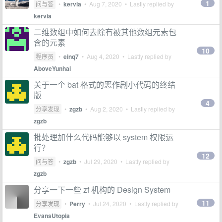
1
问与答
•
kervia
•
Aug 7, 2020
• Lastly replied by
kervia
二维数组中如何去除有被其他数组元素包
含的元素
10
程序员
•
einq7
•
Aug 4, 2020
• Lastly replied by
AboveYunhai
关于一个 bat 格式的恶作剧小代码的终结
版
4
分享发现
•
zgzb
•
Aug 2, 2020
• Lastly replied by
zgzb
批处理加什么代码能够以 system 权限运
行？
12
问与答
•
zgzb
•
Jul 29, 2020
• Lastly replied by
zgzb
分享一下一些 zf 机构的 Design System
11
分享发现
•
Perry
•
Jul 24, 2020
• Lastly replied by
EvansUtopia