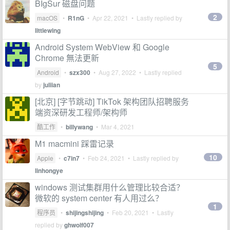
BIgSur 磁盘问题
2
macOS
•
R1nG
•
Apr 22, 2021
• Lastly replied by
littlewing
Android System WebView 和 Google
Chrome 無法更新
5
Android
•
szx300
•
Aug 27, 2022
• Lastly replied
by
juliian
[北京] [字节跳动] TikTok 架构团队招聘服务
端资深研发工程师/架构师
酷工作
•
billywang
•
Mar 4, 2021
M1 macmini 踩雷记录
10
Apple
•
c7in7
•
Feb 24, 2021
• Lastly replied by
linhongye
windows 测试集群用什么管理比较合适？
微软的 system center 有人用过么？
1
程序员
•
shijingshijing
•
Feb 20, 2021
• Lastly
replied by
ghwolf007