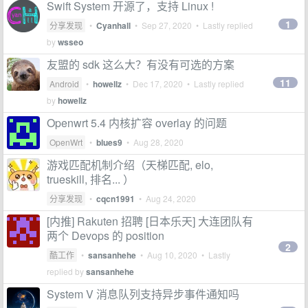
Swift System 开源了，支持 Linux !
1
分享发现
•
Cyanhall
•
Sep 27, 2020
• Lastly replied
by
wsseo
友盟的 sdk 这么大？有没有可选的方案
11
Android
•
howellz
•
Dec 17, 2020
• Lastly replied
by
howellz
Openwrt 5.4 内核扩容 overlay 的问题
OpenWrt
•
blues9
•
Aug 28, 2020
游戏匹配机制介绍（天梯匹配, elo,
trueskill, 排名... ）
分享发现
•
cqcn1991
•
Aug 24, 2020
[内推] Rakuten 招聘 [日本乐天] 大连团队有
两个 Devops 的 position
2
酷工作
•
sansanhehe
•
Aug 10, 2020
• Lastly
replied by
sansanhehe
System V 消息队列支持异步事件通知吗