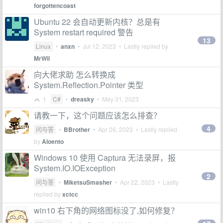
forgottencoast
Ubuntu 22 会自动更新内核？总是有
System restart required 警告
13
Linux
•
anxn
•
Jul 12, 2023
• Lastly replied by
MrWil
向大佬求助 怎么转换成
System.Reflection.Pointer 类型
1
C#
•
dreasky
•
May 31, 2023
请教一下，这个问题应该怎么排查？
4
问与答
•
BBrother
•
Apr 26, 2023
• Lastly replied
by
Aloento
Windows 10 使用 Captura 无法录屏，报
System.IO.IOException
2
问与答
•
MiketsuSmasher
•
Apr 22, 2023
• Lastly
replied by
xctcc
win10 右下角的网络图标没了,如何修复？