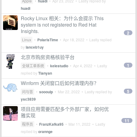
Apple
•
huadi
•
Apr 23, 2022
• Lastly replied by
huadi
Rocky Linux 相关：为什么会提示 This
system is not registered to Red Hat
Insights.
2
Linux
•
PolarisTime
•
Apr 18, 2022
• Lastly replied
by
lanceb1uy
北京市购房资格核验平台
1
全球工单系统
•
kelestudio
•
Apr 4, 2022
• Lastly
replied by
Tianyan
Winform 关闭窗口后如何清理内存？
5
问与答
•
soooulp
•
Mar 22, 2022
• Lastly replied by
ysc3839
项目应用需要匹配多个外部厂家，如何优
雅实现
11
程序员
•
FranzKafka95
•
Mar 11, 2022
• Lastly
replied by
orannge