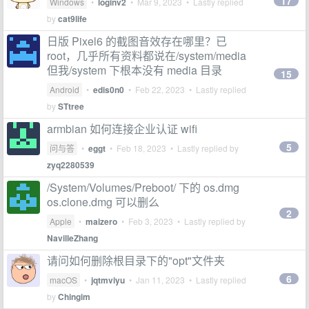
17
Windows
•
loginv2
•
Mar 9, 2023
• Lastly replied
by
cat9life
日版 Pixel6 的截图音效存在哪里？已
root，几乎所有资料都说在/system/media
但我/system 下根本没有 media 目录
15
Android
•
edis0n0
•
Feb 22, 2023
• Lastly replied
by
STtree
armbian 如何连接企业认证 wifi
5
问与答
•
eggt
•
Feb 18, 2023
• Lastly replied by
zyq2280539
/System/Volumes/Preboot/ 下的 os.dmg
os.clone.dmg 可以删么
2
Apple
•
maizero
•
Feb 3, 2023
• Lastly replied by
NavilleZhang
请问如何删除根目录下的"opt"文件夹
6
macOS
•
jqtmviyu
•
Jan 11, 2023
• Lastly replied
by
Chingim