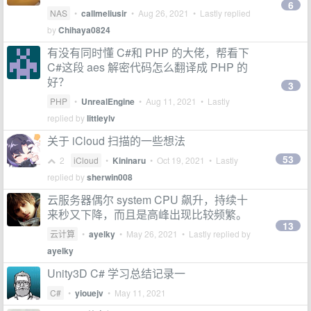
6
NAS
•
callmeliusir
•
Aug 26, 2021
• Lastly replied
by
Chihaya0824
有没有同时懂 C#和 PHP 的大佬，帮看下
C#这段 aes 解密代码怎么翻译成 PHP 的
好？
3
PHP
•
UnrealEngine
•
Aug 11, 2021
• Lastly
replied by
littleylv
关于 iCloud 扫描的一些想法
53
2
iCloud
•
Kininaru
•
Oct 19, 2021
• Lastly
replied by
sherwin008
云服务器偶尔 system CPU 飙升，持续十
来秒又下降，而且是高峰出现比较频繁。
13
云计算
•
ayelky
•
May 26, 2021
• Lastly replied by
ayelky
Unity3D C# 学习总结记录一
C#
•
yiouejv
•
May 11, 2021