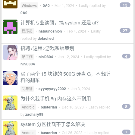
13
Windows
•
0A0
•
Mar 1, 2024
• Lastly replied by
0A0
计算机专业读硕，搞 system 还是 ai？
27
程序员
•
natsunoshion
•
Feb 4, 2024
• Lastly
replied by
detached
招聘<遠程>游戏系统策划
4
酷工作
•
nini0804
•
Jan 12, 2024
• Lastly replied by
nini0804
买了两个 15 块钱的 500G 硬盘 G，不出所
料的翻车
问与答
•
ayyayyayy2002
•
Jan 3, 2024
为什么我手机 8g 内存这么不耐用
8
Android
•
busterian
•
Dec 16, 2023
• Lastly replied
by
zachary99
system 分区挂载不了怎么解决
7
Android
•
busterian
•
Oct 26, 2023
• Lastly replied