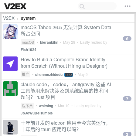
V2EX
system
›
macOS Tahoe 26.5 无法计算 System Data
所占空间
6
macOS
•
kierankihn
•
May 28
• Lastly replied by
Fish1024
How to Build a Complete Brand Identity
from Scratch (Without Hiring a Designer)
推广
•
shenmezhidedu
•
May 9
PRO
claude code， codex， antigravity 这些 AI
工具能用来解决涉及到系统底层的技术问
题吗？ rust 项目
7
程序员
•
wniming
•
Mar 10
• Lastly replied by
JoJoWuBeHumble
十年前开发的 elctron 应用至今完美运行，
十年后的 tauri 应用可以吗？
3