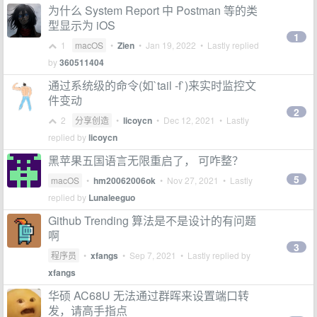
为什么 System Report 中 Postman 等的类
型显示为 iOS
1
1
macOS
•
Zien
•
Jan 19, 2022
• Lastly replied
by
360511404
通过系统级的命令(如`tail -f`)来实时监控文
件变动
2
2
分享创造
•
licoycn
•
Dec 12, 2021
• Lastly
replied by
licoycn
黑苹果五国语言无限重启了， 可咋整？
5
macOS
•
hm20062006ok
•
Nov 27, 2021
• Lastly
replied by
Lunaleeguo
Github Trending 算法是不是设计的有问题
啊
3
程序员
•
xfangs
•
Sep 7, 2021
• Lastly replied by
xfangs
华硕 AC68U 无法通过群晖来设置端口转
发，请高手指点