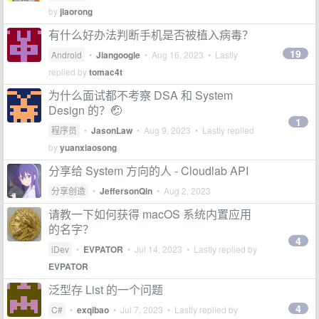
by
jiaorong
有什么好办法判断手机是否被植入病毒？
19
Android
•
Jiangoogle
•
Aug 16, 2023
• Lastly
replied by
tomac4t
为什么面试都不考察 DSA 和 System
Design 的？🤕
1
程序员
•
JasonLaw
•
Aug 9, 2023
• Lastly replied
by
yuanxiaosong
分享给 System 方向的人 - Cloudlab API
分享创造
•
JeffersonQin
•
Aug 2, 2023
请教一下如何获得 macOS 系统内置应用
的名字？
4
iDev
•
EVPATOR
•
Jul 14, 2023
• Lastly replied by
EVPATOR
泛型存 List 的一个问题
4
C#
•
exqibao
•
Jul 7, 2023
• Lastly replied by