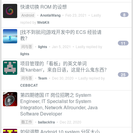
快速切换 ROM 的设想
8
Android
•
AnotiaWang
•
Feb 23, 2021
• Lastly
replied by
WebKit
[找不到就问]游戏开发中的 ECS 经验请
教？
11
问与答
•
lights
•
Jan 5, 2021
• Lastly replied by
lights
项目管理的「看板」的英文单词
是'kanban'，来自日语，这是什么鬼东西？
25
问与答
•
Team
•
Dec 30, 2020
• Lastly replied by
CEBBCAT
第四期德国 IT 岗位招聘之 System
Engineer, IT Specialist for System
Integration, Network Allrounder, Java
Software Developer
酷工作
•
ballackfra
•
Dec 22, 2020
如何调整 Android 10 system 分区大小