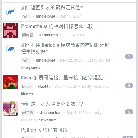
如何返回列表的累积汇总值?
推广
•
fanqieipnet
•
Jan 13, 2021
Prometheus 的相对指标怎么比较
问与答
•
kamisama
•
Dec 24, 2020
如何利用 itertools 模块节省内存同时还能
把事情办好?
1
推广
•
fanqieipnet
•
Dec 22, 2020
• Lastly replied
by
wysnylc
i3wm 多屏幕连接，显卡接口名字混乱
9
Linux
•
bluehtt
•
Dec 17, 2020
• Lastly replied by
bluehtt
请问这一步为啥要分 2 次写？
5
问与答
•
Ununennium
•
Sep 4, 2020
• Lastly
replied by
azh7138m
Python 多线程的问题