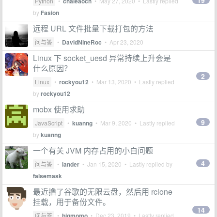
19
Python
•
chaleaoch
•
May 27, 2020
• Lastly replied
by
Fasion
远程 URL 文件批量下载打包的方法
问与答
•
DavidNineRoc
•
Apr 23, 2020
Linux 下 socket_uesd 异常持续上升会是
什么原因？
2
Linux
•
rockyou12
•
Mar 13, 2020
• Lastly replied
by
rockyou12
mobx 使用求助
9
JavaScript
•
kuanng
•
Mar 9, 2020
• Lastly replied
by
kuanng
一个有关 JVM 内存占用的小白问题
4
问与答
•
lander
•
Jan 15, 2020
• Lastly replied by
falsemask
最近撸了谷歌的无限云盘，然后用 rclone
挂载，用于备份文件。
14
问与答
•
bigmomo
•
Dec 23, 2019
• Lastly replied