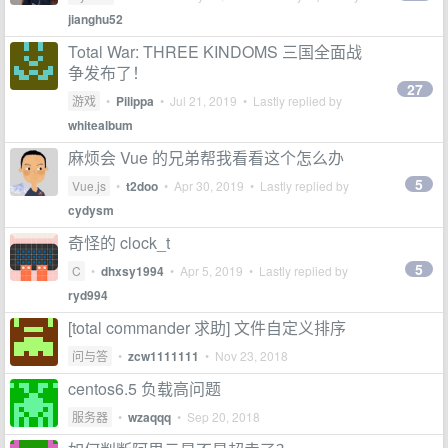
jianghu52
Total War: THREE KINDOMS 三国全面战
争发布了！
27
游戏
•
Pilippa
•
Jul 21, 2019
• Lastly replied by
whitealbum
麻烦会 Vue 的兄弟帮我看看这个怎么办
5
Vue.js
•
t2doo
•
Apr 30, 2019
• Lastly replied by
cydysm
奇怪的 clock_t
5
C
•
dhxsy1994
•
Apr 5, 2019
• Lastly replied by
ryd994
[total commander 求助] 文件自定义排序
问与答
•
zcw1111111
•
Nov 23, 2018
centos6.5 负载高问题
服务器
•
wzaqqq
•
Sep 20, 2018