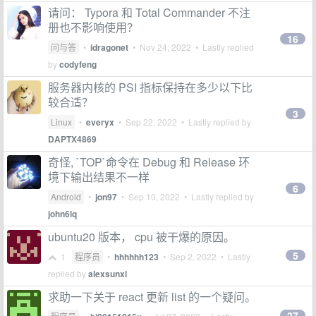
请问： Typora 和 Total Commander 不注
册也不影响使用？
16
问与答
•
idragonet
•
Nov 24, 2022
• Lastly replied
by
codyfeng
服务器内核的 PSI 指标保持在多少以下比
较合适？
3
Linux
•
everyx
•
Sep 22, 2022
• Lastly replied by
DAPTX4869
奇怪, `TOP`命令在 Debug 和 Release 环
境下输出结果不一样
6
Android
•
jon97
•
Sep 10, 2022
• Lastly replied by
john6lq
ubuntu20 版本， cpu 被干爆的原因。
5
1
程序员
•
hhhhhh123
•
Sep 2, 2022
• Lastly
replied by
alexsunxl
求助一下关于 react 更新 list 的一个疑问。
27