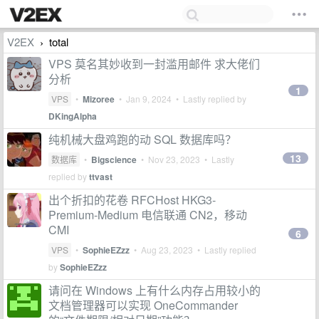
V2EX
total
›
VPS 莫名其妙收到一封滥用邮件 求大佬们
分析
1
VPS
•
Mizoree
•
Jan 9, 2024
• Lastly replied by
DKingAlpha
纯机械大盘鸡跑的动 SQL 数据库吗？
13
数据库
•
Bigscience
•
Nov 23, 2023
• Lastly
replied by
ttvast
出个折扣的花卷 RFCHost HKG3-
Premium-Medium 电信联通 CN2，移动
CMI
6
VPS
•
SophieEZzz
•
Aug 23, 2023
• Lastly replied
by
SophieEZzz
请问在 Windows 上有什么内存占用较小的
文档管理器可以实现 OneCommander