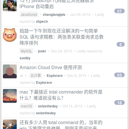
12 行 javascript 代码能让浏览器崩溃
iPhone 自动重启
27
JavaScript
•
zhanglangipis
•
Jan 29, 2016
• Lastly
replied by
zhpech
捣鼓一下午到现在还没解决的一句简单
SQL 语句求赐教：两张表关联查询求总数
降序排列
5
MySQL
•
jookr
•
Dec 24, 2015
• Lastly replied by
soolby
Amazon Cloud Dirve 使用评测
53
1
云计算
•
Explorare
•
Dec 8, 2015
• Lastly
replied by
Explorare
mac 下最接近 total commander 的软件是
什么？难道就没有么？
18
macOS
•
seizetheday
•
Oct 14, 2015
• Lastly
replied by
seizetheday
还有多少人用 total command 的，当年的
win 下管理文件神器，刚刚无意间出来，