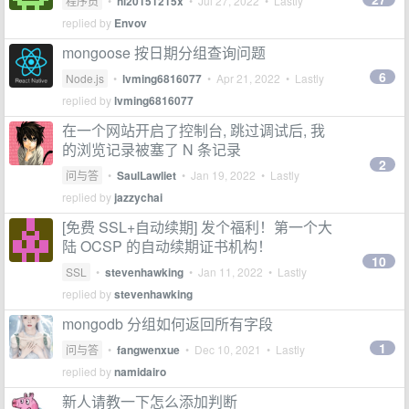
程序员
•
hi20151215x
•
Jul 27, 2022
• Lastly
replied by
Envov
mongoose 按日期分组查询问题
6
Node.js
•
lvming6816077
•
Apr 21, 2022
• Lastly
replied by
lvming6816077
在一个网站开启了控制台, 跳过调试后, 我
的浏览记录被塞了 N 条记录
2
问与答
•
SaulLawliet
•
Jan 19, 2022
• Lastly
replied by
jazzychai
[免费 SSL+自动续期] 发个福利！第一个大
陆 OCSP 的自动续期证书机构！
10
SSL
•
stevenhawking
•
Jan 11, 2022
• Lastly
replied by
stevenhawking
mongodb 分组如何返回所有字段
1
问与答
•
fangwenxue
•
Dec 10, 2021
• Lastly
replied by
namidairo
新人请教一下怎么添加判断