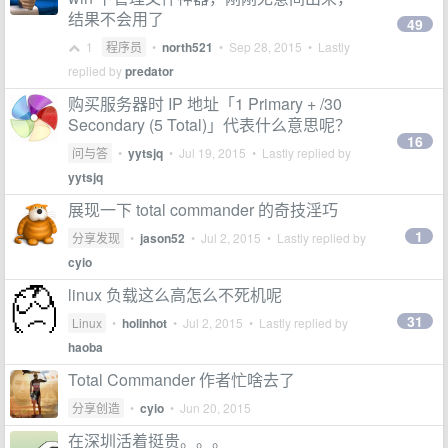
结果不会用了
49
1
程序员
•
north521
•
Sep 28, 2015
• Lastly
replied by
predator
购买服务器时 IP 地址「1 Primary + /30
Secondary (5 Total)」代表什么意思呢？
16
问与答
•
yytsjq
•
Jul 19, 2015
• Lastly replied by
yytsjq
展现一下 total commander 的奇技淫巧
1
分享发现
•
jason52
•
Jul 2, 2015
• Lastly replied by
cyio
linux 负载这么高怎么不死机呢
31
Linux
•
holinhot
•
Jul 2, 2015
• Lastly replied by
haoba
Total Commander 作者忙啥去了
分享创造
•
cyio
•
Jun 20, 2015
在深圳活着挺贵。。。