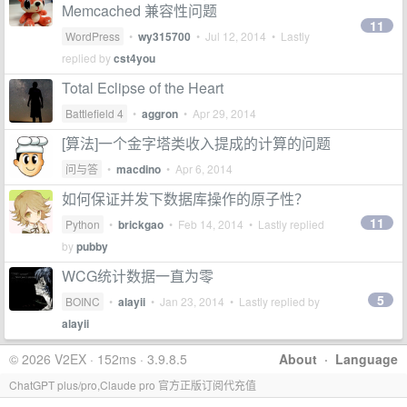
Memcached 兼容性问题
11
WordPress
•
wy315700
•
Jul 12, 2014
• Lastly
replied by
cst4you
Total Eclipse of the Heart
Battlefield 4
•
aggron
•
Apr 29, 2014
[算法]一个金字塔类收入提成的计算的问题
问与答
•
macdino
•
Apr 6, 2014
如何保证并发下数据库操作的原子性？
11
Python
•
brickgao
•
Feb 14, 2014
• Lastly replied
by
pubby
WCG统计数据一直为零
5
BOINC
•
alayii
•
Jan 23, 2014
• Lastly replied by
alayii
© 2026 V2EX · 152ms · 3.9.8.5
About
·
Language
ChatGPT plus/pro,Claude pro 官方正版订阅代充值