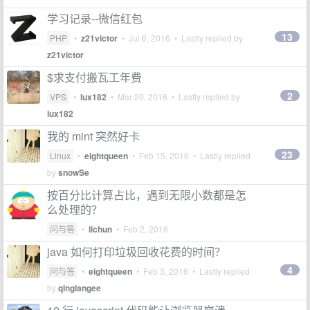
学习记录--微信红包
13
PHP
•
z21victor
•
Jul 6, 2016
• Lastly replied by
z21victor
$求支付搬瓦工年费
2
VPS
•
lux182
•
Mar 29, 2016
• Lastly replied by
lux182
我的 mint 突然好卡
23
Linux
•
eightqueen
•
Feb 15, 2016
• Lastly replied
by
snowSe
按百分比计算占比，遇到无限小数都是怎
么处理的？
问与答
•
lichun
•
Feb 2, 2016
java 如何打印垃圾回收花费的时间？
4
问与答
•
eightqueen
•
Feb 3, 2016
• Lastly replied
by
qinglangee