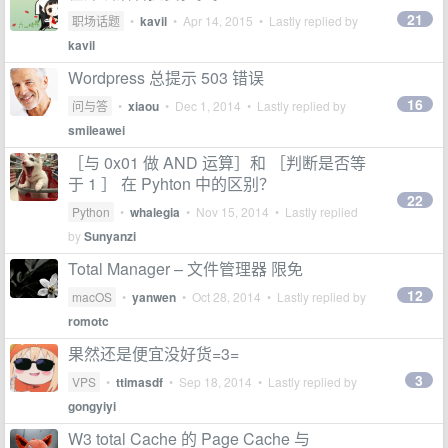
21
职场话题
•
kavil
•
Apr 14, 2015
• Lastly replied by
kavil
Wordpress 总提示 503 错误
16
问与答
•
xiaou
•
Dec 1, 2014
• Lastly replied by
smileawei
［与 0x01 做 AND 运算］和 ［判断是否等
于 1 ］ 在 Pyhton 中的区别？
22
Python
•
whalegia
•
Nov 15, 2014
• Lastly replied
by
Sunyanzi
Total Manager – 文件管理器 限免
12
macOS
•
yanwen
•
Oct 28, 2014
• Lastly replied by
romotc
果然还是便宜没好货=3=
3
VPS
•
ttimasdf
•
Sep 18, 2014
• Lastly replied by
gongyiyi
W3 total Cache 的 Page Cache 与