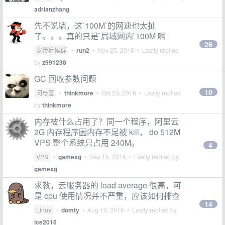
adrianzhang
先不说墙，这`100M`的网速也太扯
了。。。真的只是`局域网内`100M 啊
26
宽带症候群
•
run2
•
Nov 25, 2016
• Lastly replied
by
z991238
GC 回收参数问题
10
问与答
•
thinkmore
•
Oct 23, 2016
• Lastly replied
by
thinkmore
内存被什么占用了？同一个程序，阿里云
2G 内存程序因内存不足被 kill， do 512M
VPS 整个系统只占用 240M。
4
VPS
•
gamexg
•
Sep 15, 2016
• Lastly replied by
gamexg
求教，云服务器的 load average 很高，可
是 cpu 使用情况并不严重，应该如何排查
14
Linux
•
domty
•
Aug 19, 2016
• Lastly replied by
ice2016