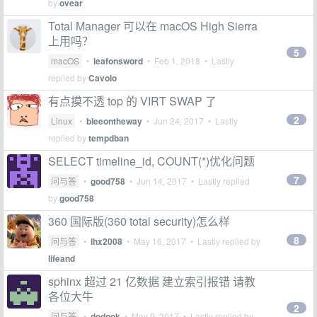
by
ovear
Total Manager 可以在 macOS High Sierra
上用吗？
5
macOS
•
leafonsword
•
Feb 1, 2018
• Lastly
replied by
Cavolo
有点摸不透 top 的 VIRT SWAP 了
2
Linux
•
bleeontheway
•
Jun 24, 2017
• Lastly
replied by
tempdban
SELECT timeline_id, COUNT(*)优化问题
7
问与答
•
good758
•
Jun 14, 2017
• Lastly replied
by
good758
360 国际版(360 total security)怎么样
8
问与答
•
lhx2008
•
May 16, 2017
• Lastly replied by
lifeand
sphinx 超过 21 亿数据 建立索引报错 请教
各位大牛
2
问与答
•
dodook
•
May 9, 2017
• Lastly replied by