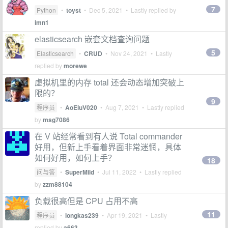
7
Python
•
toyst
•
Dec 5, 2021
• Lastly replied by
imn1
elasticsearch 嵌套文档查询问题
5
Elasticsearch
•
CRUD
•
Nov 24, 2021
• Lastly
replied by
morewe
虚拟机里的内存 total 还会动态增加突破上
限的？
9
程序员
•
AoEiuV020
•
Aug 7, 2021
• Lastly replied
by
msg7086
在 V 站经常看到有人说 Total commander
好用，但新上手看着界面非常迷惘，具体
如何好用，如何上手？
18
问与答
•
SuperMild
•
Jul 11, 2022
• Lastly replied
by
zzm88104
负载很高但是 CPU 占用不高
11
程序员
•
longkas239
•
Apr 19, 2021
• Lastly
replied by
a663