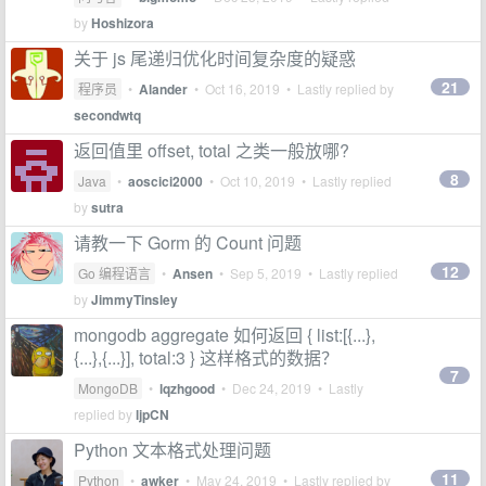
by
Hoshizora
关于 js 尾递归优化时间复杂度的疑惑
21
程序员
•
Alander
•
Oct 16, 2019
• Lastly replied by
secondwtq
返回值里 offset, total 之类一般放哪?
8
Java
•
aoscici2000
•
Oct 10, 2019
• Lastly replied
by
sutra
请教一下 Gorm 的 Count 问题
12
Go 编程语言
•
Ansen
•
Sep 5, 2019
• Lastly replied
by
JimmyTinsley
mongodb aggregate 如何返回 { list:[{...},
{...},{...}], total:3 } 这样格式的数据？
7
MongoDB
•
lqzhgood
•
Dec 24, 2019
• Lastly
replied by
ljpCN
Python 文本格式处理问题
11
Python
•
awker
•
May 24, 2019
• Lastly replied by