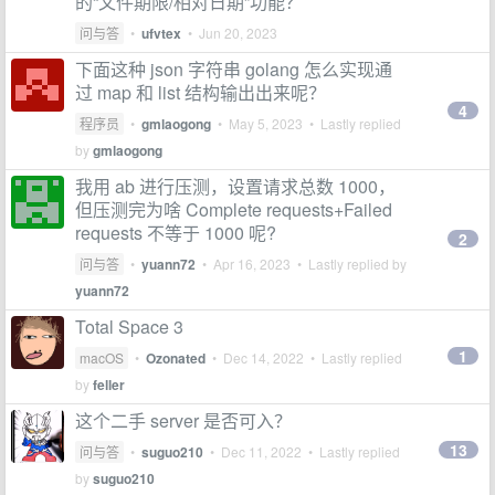
的“文件期限/相对日期”功能？
问与答
•
ufvtex
•
Jun 20, 2023
下面这种 json 字符串 golang 怎么实现通
过 map 和 list 结构输出出来呢？
4
程序员
•
gmlaogong
•
May 5, 2023
• Lastly replied
by
gmlaogong
我用 ab 进行压测，设置请求总数 1000，
但压测完为啥 Complete requests+Failed
requests 不等于 1000 呢?
2
问与答
•
yuann72
•
Apr 16, 2023
• Lastly replied by
yuann72
Total Space 3
1
macOS
•
Ozonated
•
Dec 14, 2022
• Lastly replied
by
feller
这个二手 server 是否可入？
13
问与答
•
suguo210
•
Dec 11, 2022
• Lastly replied
by
suguo210