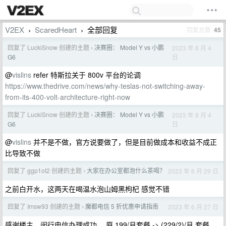
V2EX
ScaredHeart
全部回复
回复总数
45
›
›
回复了 LuckiSnow 创建的主题
决赛圈： Model Y vs 小鹏
2023 年 8 月 4
›
日
G6
@
vislins
refer 特斯拉关于 800v 平台的论调
https://www.thedrive.com/news/why-teslas-not-switching-away-
from-its-400-volt-architecture-right-now
回复了 LuckiSnow 创建的主题
决赛圈： Model Y vs 小鹏
2023 年 8 月 4
›
日
G6
@
vislins
并不是不做，官方说要做了，但是目前做成本和收益不成正
比导致不做
回复了 ggp1ot2 创建的主题
大家在办公室都泡什么茶喝？
2023 年 6 月 29 日
›
之前白开水，这两天在喝温水泡山姆黑枸杞 感觉不错
回复了 Imsw93 创建的主题
魔都电信 5 折优惠申请指南
2023 年 6 月 27 日
›
感谢楼主，闵行电信办理成功。 原 199/月套餐 -> (229/2)/月 套餐