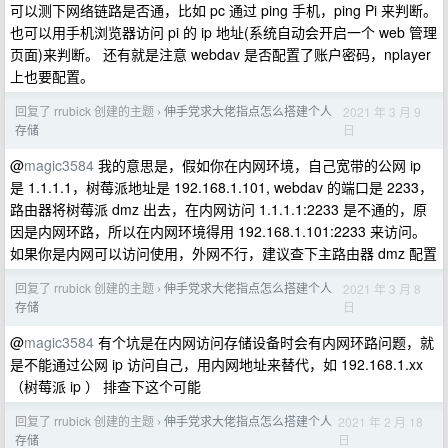
可以测下网络链路是否通，比如 pc 通过 ping 手机，ping Pi 来判断。
也可以用手机浏览器访问 pi 的 ip 地址(系统自动会开启一个 web 管理
页面)来判断。 还有就是注意 webdav 是否配置了账户密码，nplayer
上也要配置。
回复了 rrubick 创建的主题
伸手党求大佬指点怎么搭建个人
2021 年 3 月 9
›
日
存储
@
magic3584
我的意思是，假如你在内网环境，自己宽带的公网 ip
是 1.1.1.1，树莓派地址是 192.168.1.101, webdav 的端口是 2233，
路由器将树莓派 dmz 出去，在内网访问 1.1.1.1:2233 是不通的，原
因是内网环路，所以在内网环境得用 192.168.1.101:2233 来访问。
如果你是内网可以访问使用，外网不行，建议查下主路由器 dmz 配置
回复了 rrubick 创建的主题
伸手党求大佬指点怎么搭建个人
2021 年 3 月 8
›
日
存储
@
magic3584
有个坑是在内网访问存储设备时会有内网环路问题，就
是不能通过公网 ip 访问自己，用内网地址来替代，如 192.168.1.xx
（树莓派 ip ） 排查下这个可能
回复了 rrubick 创建的主题
伸手党求大佬指点怎么搭建个人
2021 年 2 月 18
›
日
存储