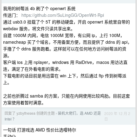
我用的树莓派 4b 刷了个 openwrt 系统
传送门：
https://github.com/SuLingGG/OpenWrt-Rpi
通过 usb3.0 挂载了个 5T 的移动硬盘，开启 openwrt 系统里自带的
webdav 服务，将文件只读共享出来。
自建 1000M 内网，电信 1000M 宽带，有公网 ip，上行 100M，
namecheap 买了个域名，不用备案方便，而且提供了 ddns 的 api，
手撸了个 ddns 服务跑着。这样就可以在任何地方访问树莓派的资
源。
客户端 ios 上用 nplayer，windows 用 RaiDrive，macos 用访达直
连，满足了在外看电影的需求。
下载电影的话目前是用迅雷在 win 上下，然后通过 ftp 传到树莓派
上。
之前也折腾过 samba 的方案，只能在内网使用比较鸡肋。目前这套
方案使用着暂时满意。
回复了 yzbythesea 创建的主题
装机大佬们，选 AMD 还是
2020 年 12 月 2
›
日
Intel ？
一句话 打游戏选 AMD 性价比选嘤特尔
手动🐶