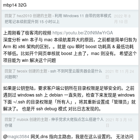
mbp14 32G
回复了 hez2010 创建的主题
利用 Windows 11 自带的效率模式
2022 年 8
›
月 10 日
把笔记本续航提升到 15 小时以上
上周刚看了极客湾的视频
https://youtu.be/Z0tNtMwYrGA
深度分析 win 本子与 mac 本续航差异大的原因，之前都是简单归咎为
Arm 和 x86 架构的区别，。就是 cpu 瞬时 boost 功耗高 & 最低功耗
不够低。比如开个网页单核就 boost 上去了，mac 则没有。 希望这个
项目能为 win 解决这个问题
回复了 twosix 创建的主题
ssh 不到阿里云服务器会是什么
2021 年 11 月 24
›
日
问题啊？
如果是公钥登陆，要求客户端公钥所在目录权限是足够安全的。之前
遇到过 windows ssh 上 debian 一直失败，检查下来发现是 windows
下面 ~/.ssh 的目录权限是「所有人」，将其重新设置成「管理员」就
解决了。 也是开 ssh debug 模式 对比日志发现的。
回复了 rrubick 创建的主题
伸手党求大佬指点怎么搭建个人
2021 年 3 月 10
›
日
存储
@
magic3584
网关,dns 指向主路由，我是在这么设置的。 无法访问