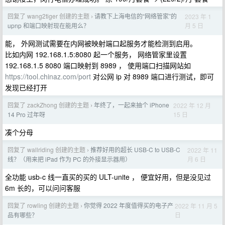
回复了 wang2tiger 创建的主题
请教下上海电信的“网络管家”的
2023 年 1
›
月 5 日
upnp 和端口映射现在能用么？
能， 外网测试需要在内网被映射端口起服务才能检测到启用。
比如内网 192.168.1.5:8080 起一个服务， 网络管家里设置
192.168.1.5 8080 端口映射到 8989 ， 使用端口扫描网站如
https://tool.chinaz.com/port
对公网 ip 对 8989 端口进行测试，即可
发现已经打开
回复了 zackZhong 创建的主题
年终了，一起来抽个 iPhone
2022 年 12 月
›
15 日
14 Pro 过年呀
凑个分母
回复了 wallriding 创建的主题
推荐好用的超长 USB-C to USB-C
2022 年 11
›
月 6 日
线？（用来把 iPad 作为 PC 的外接显示器用）
全功能 usb-c 线一直买的买的 ULT-unite ， 便宜好用，但是没见过
6m 长的，可以问问客服
回复了 rowling 创建的主题
你觉得 2022 年度值得买的电子产
2022 年 11 月 5
›
日
品有哪些？