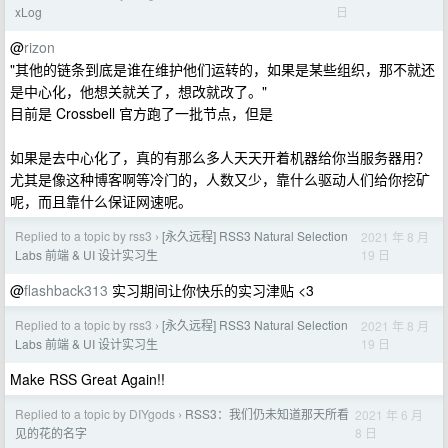
日
xLog
@
rizon
"其他的链条到底是谁在维护他们运转的，如果是某些组织，那不就还
是中心化，他想关就关了，想改就改了。"
目前是 Crossbell 官方跑了一批节点，但是
如果是去中心化了，真的有那么多人天天开着机器给你当服务器用？
尤其是像这种博客啊等冷门的，人数又少，靠什么驱动人们给你挖矿
呢，而且靠什么保证网速呢。
Replied to a topic by rss3
[永久远程] RSS3 Natural Selection
2021 年 8 月
›
19 日
Labs 前端 & UI 设计实习生
@
flashback313
实习期间让你快乐的实习津贴 <3
Replied to a topic by rss3
[永久远程] RSS3 Natural Selection
2021 年 8 月
›
19 日
Labs 前端 & UI 设计实习生
Make RSS Great Again!!
Replied to a topic by DIYgods
RSS3：我们仍未知道那天所看
2021 年 6 月
›
8 日
见的花的名字