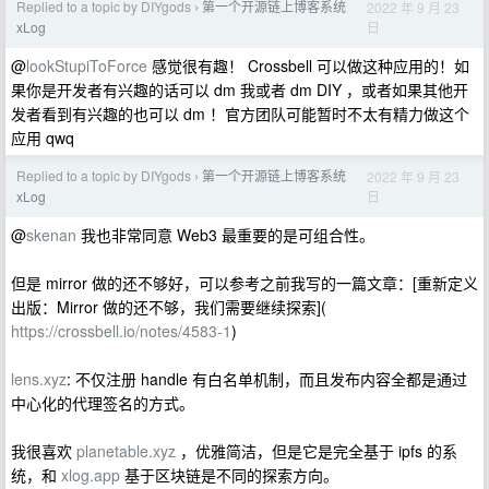
Replied to a topic by DIYgods
第一个开源链上博客系统
2022 年 9 月 23
›
日
xLog
@
lookStupiToForce
感觉很有趣！ Crossbell 可以做这种应用的！如
果你是开发者有兴趣的话可以 dm 我或者 dm DIY ，或者如果其他开
发者看到有兴趣的也可以 dm ！官方团队可能暂时不太有精力做这个
应用 qwq
Replied to a topic by DIYgods
第一个开源链上博客系统
2022 年 9 月 23
›
日
xLog
@
skenan
我也非常同意 Web3 最重要的是可组合性。
但是 mirror 做的还不够好，可以参考之前我写的一篇文章：[重新定义
出版：Mirror 做的还不够，我们需要继续探索](
https://crossbell.io/notes/4583-1
)
lens.xyz
: 不仅注册 handle 有白名单机制，而且发布内容全都是通过
中心化的代理签名的方式。
我很喜欢
planetable.xyz
，优雅简洁，但是它是完全基于 ipfs 的系
统，和
xlog.app
基于区块链是不同的探索方向。