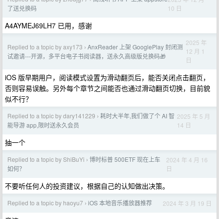
10 日
了送兑换码
A4AYMEJ69LH7 已用，感谢
2025 年
Replied to a topic by axy173
AnxReader 上架 GooglePlay 封闭测
›
12 月 1
试邀请---开源，多平台电子书阅读器，送永久高级版兑换码🎁
日
iOS 版早期用户，阅读模式设置为滑动翻页后，能否关闭点击翻页，
否则容易误触。另外每个章节之间能否也通过滑动翻页切换，目前貌
似不行？
Replied to a topic by dary141229
耗时大半年,我们做了个 AI 智
2025 年 5 月
›
14 日
能导游 app,限时送永久会员
抽一个
Replied to a topic by ShiBuYi
博时标普 500ETF 现在上车
2024 年 4 月 16
›
日
如何？
不要听任何人的投资建议，根据自己的认知做出决策。
Replied to a topic by haoyu7
iOS 本地音乐播放器推荐
2024 年 3 月 19 日
›