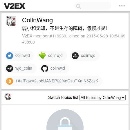
ColinWang
弱小和无知，不是生存的障碍，傲慢才是！
V2EX member #119269, joined on 2015-05-28 10:54:49
+08:00
colinwjd
colinwjd
colinwjd
wjd_colin
colinwjd
1AafFqwV2JobUANEP62f4oQsuTXmN5ZczK
Switch topics list