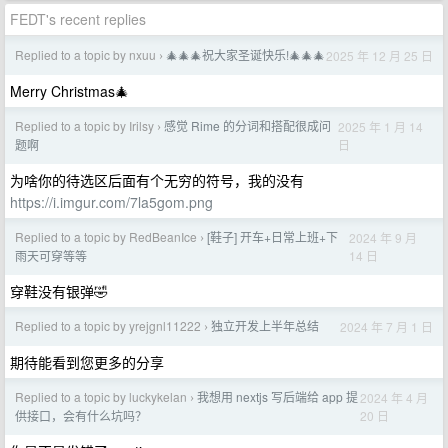
FEDT's recent replies
Replied to a topic by nxuu
🎄🎄🎄祝大家圣诞快乐!🎄🎄🎄
2025 年 12 月 25 日
›
Merry Christmas🎄
Replied to a topic by Irilsy
感觉 Rime 的分词和搭配很成问
2025 年 1 月 14
›
日
题啊
为啥你的待选区后面有个无穷的符号，我的没有
https://i.imgur.com/7la5gom.png
Replied to a topic by RedBeanIce
[鞋子] 开车+日常上班+下
2024 年 9 月
›
14 日
雨天可穿等等
穿鞋没有银弹🤣
Replied to a topic by yrejgnl11222
独立开发上半年总结
2024 年 7 月 1 日
›
期待能看到您更多的分享
Replied to a topic by luckykelan
我想用 nextjs 写后端给 app 提
2024 年 4 月
›
20 日
供接口，会有什么坑吗？