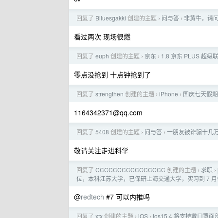
回复了
Biluesgakki
创建的主题
问与答
非黄牛，请
›
›
看过两次 现场很燃
回复了
euph
创建的主题
京东
1.8 京东 PLUS 
›
›
零点没抢到 十点钟抢到了
回复了
strengthen
创建的主题
iPhone
国庆七天假期没
›
›
1164342371@qq.com
回复了
5408
创建的主题
问与答
一朋友被诈骗十几
›
›
敬请关注走进科学
回复了
CCCCCCCCCCCCCCCC
创建的主题
求职
›
›
位，本科江苏大学，已保研上海交通大学，实习到 7 
@
redtech
#7 可以内推吗
回复了
xtx
创建的主题
iOS
ios15.4 将支持戴口罩
›
›