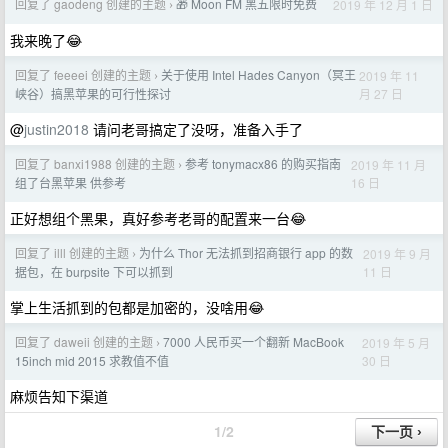
回复了 gaodeng 创建的主题
🎁 Moon FM 黑五限时免费
2019 年 12 月 1 日
›
我来晚了😂
回复了 feeeei 创建的主题
关于使用 Intel Hades Canyon（冥王
2019 年 11
›
月 27 日
峡谷）搞黑苹果的可行性探讨
@
justin2018
请问老哥搞定了没呀，准备入手了
回复了 banxi1988 创建的主题
参考 tonymacx86 的购买指南
2019 年 11 月
›
16 日
组了台黑苹果 供参考
正好想组个黑果，真好参考老哥的配置来一台😂
回复了 illl 创建的主题
为什么 Thor 无法抓到招商银行 app 的数
2019 年 9 月
›
11 日
据包，在 burpsite 下可以抓到
掌上生活抓到的包都是加密的，没啥用😂
回复了 daweii 创建的主题
7000 人民币买一个翻新 MacBook
2019 年 5 月
›
30 日
15inch mid 2015 求教值不值
麻烦告知下渠道
1/2