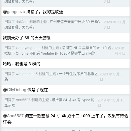
3 日
融合套餐，怎么看？
@
gangchzu
搞错了，我的是联通
回复了 dotCom 创建的主题
广州电信天天宽带升级 89 元 5G
2020 年 11 月
›
3 日
融合套餐，怎么看？
我前天办了 69 的天天套餐
回复了 xiongyonghang 创建的主题
请问在 NUC 黑苹果的 win10 虚
2020 年
›
4 月 4 日
拟机下 Chrome 不能看 Youtube 的 1080P 是哪里出了问题
哈哈，我也是 3 群的
回复了 wangbenjun5 创建的主题
一个野生程序员的北漂之
2020 年 2 月 5
›
日
路
@
OllyDebug
做啥了现在
回复了 Ann5527 创建的主题
求推荐 24 寸 4k 有 typec 的
2019 年 12 月 13
›
日
显示器
@
Ann5527
淘宝一款宏基 24 寸 4k 双十二 1099 上车了，效果有待验
证😂