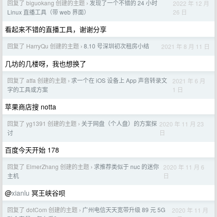
回复了 biguokang 创建的主题
发现了一个不错的 24 小时
2022 年 12 月
›
26 日
Linux 直播工具（带 web 界面）
看起来不错的直播工具，谢谢分享
回复了 HarryQu 创建的主题
8.10 号深圳初次租房小结
2021 年 8 月 11 日
›
几坊的几楼呀，我也想换了
回复了 atfa 创建的主题
求一个在 iOS 设备上 App 声音转录文
2021 年 6 月
›
1 日
字的工具或方案
苹果商店搜 notta
回复了 yg1391 创建的主题
关于网盘（个人盘）的方案探
2020 年 11 月 23
›
日
讨
百度今天开始 178
回复了 ElmerZhang 创建的主题
求推荐类似于 nuc 的迷你
2020 年 11 月 6
›
日
主机
@
xianlu
冥王峡谷呗
回复了 dotCom 创建的主题
广州电信天天宽带升级 89 元 5G
2020 年 11 月
›