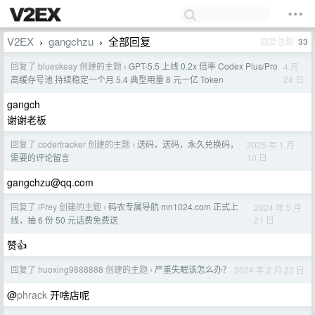
V2EX
gangchzu
全部回复
回复总数
33
›
›
回复了 blueskeay 创建的主题
GPT-5.5 上线 0.2x 倍率 Codex Plus/Pro
4 月
›
24 日
高缓存号池 持续稳定一个月 5.4 典型用量 8 元一亿 Token
gangch
谢谢老板
回复了 codertracker 创建的主题
送码，送码，永久兑换码，
2025 年 1 月
›
10 日
需要的评论留言
gangchzu@qq.com
回复了 iFrey 创建的主题
码农专属导航 mn1024.com 正式上
2024 年 5 月
›
21 日
线，抽 6 份 50 元话费免费送
赞👍
回复了 huoxing9888888 创建的主题
严重失眠该怎么办？
2024 年 2 月 22 日
›
@
phrack
开啥店呢