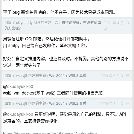
至于 bug 率维护性啥的，他不在乎，因为技术只是成本问题。
回复了 sillydaddy 创建的主题
给手机推送提醒，有没有简单
2021 年 4 月 13
›
日
的方案呢？
用微信注册 QQ 邮箱，然后微信打开邮箱助手，
用 smtp，自己给自己发邮件，延迟大概 1 秒，
好处：自定义推送内容，也还算及时。不折腾，其他的别的方法说不
定过一两年就失效了
回复了 wzzyj8 创建的主题
Win 2004 + WSL2 真香
2020 年 5 月 31 日
›
@
okudayukiko0
wsl2, vm, docker(基于 wsl2) 三者同时使用的相当完美
回复了 wzzyj8 创建的主题
Win 2004 + WSL2 真香
2020 年 5 月 31 日
›
@
okudayukiko0
看更新说明，感觉是用的自己的引擎，只不过 API
是兼容的，且支持嵌套虚拟化
https://docs.vmware.com/en/VMware-Workstation-