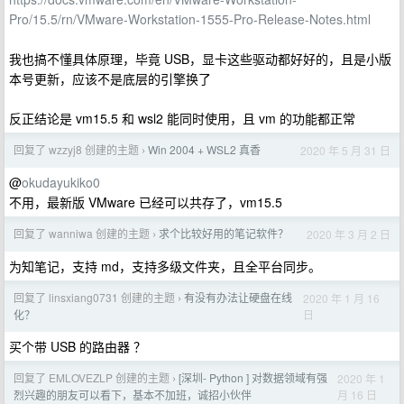
Pro/15.5/rn/VMware-Workstation-1555-Pro-Release-Notes.html
我也搞不懂具体原理，毕竟 USB，显卡这些驱动都好好的，且是小版
本号更新，应该不是底层的引擎换了
反正结论是 vm15.5 和 wsl2 能同时使用，且 vm 的功能都正常
回复了 wzzyj8 创建的主题
Win 2004 + WSL2 真香
2020 年 5 月 31 日
›
@
okudayukiko0
不用，最新版 VMware 已经可以共存了，vm15.5
回复了 wanniwa 创建的主题
求个比较好用的笔记软件？
2020 年 3 月 2 日
›
为知笔记，支持 md，支持多级文件夹，且全平台同步。
回复了 linsxiang0731 创建的主题
有没有办法让硬盘在线
2020 年 1 月 16
›
日
化？
买个带 USB 的路由器 ？
回复了 EMLOVEZLP 创建的主题
[深圳- Python ] 对数据领域有强
2020 年 1
›
月 16 日
烈兴趣的朋友可以看下，基本不加班，诚招小伙伴