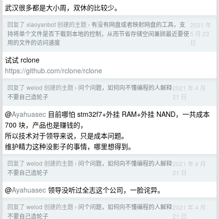
武汉很多都是大小周，双休的比较少。
回复了 xiaoyanbot 创建的主题
有没有网盘或者映射网盘的工具，支
2021 年
›
5 月 23
持将单个文件是否下载到本地的控制，从而节省存储空间兼顾最近要使
日
用的文件的访问速度
试试 rclone
https://github.com/rclone/rclone
回复了 welod 创建的主题
问个问题，如何向不懂编程的人解释
2021 年 4 月
›
21 日
不要自己造轮子
@
Ayahuasec
目前哪怕 stm32f7+外挂 RAM+外挂 NAND，一共成本
700 块，产品也是赚钱的，
所以技术对于领导来说，只是成本问题。
维护精力这种没影子的事情，哪里想得到。
回复了 welod 创建的主题
问个问题，如何向不懂编程的人解释
2021 年 4 月
›
21 日
不要自己造轮子
@
Ayahuasec
领导没听过全志这个公司，一脸诧异。
回复了 welod 创建的主题
问个问题，如何向不懂编程的人解释
2021 年 4 月
›
21 日
不要自己造轮子