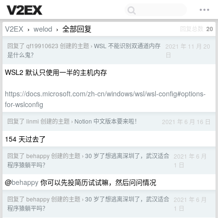
V2EX
welod
全部回复
回复总数
20
›
›
回复了 qf19910623 创建的主题
WSL 不能识别双通道内存
2021 年 11 月 20
›
日
是什么鬼？
WSL2 默认只使用一半的主机内存
https://docs.microsoft.com/zh-cn/windows/wsl/wsl-config#options-
for-wslconfig
回复了 linmi 创建的主题
Notion 中文版本要来啦！
2021 年 6 月 16 日
›
154 天过去了
回复了 behappy 创建的主题
30 岁了想逃离深圳了，武汉适合
2021 年 6 月
›
1 日
程序猿躺平吗？
@
behappy
你可以先投简历试试嘛，然后问问情况
回复了 behappy 创建的主题
30 岁了想逃离深圳了，武汉适合
2021 年 6 月
›
1 日
程序猿躺平吗？