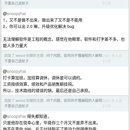
21 日
不要自己造轮子
@
snoopyhai
1，又不是做不出来，做出来了又不是不能用
2，你可以出 2.0 嘛，升级优化解决 bug
无法理解软件是工程的概念，感觉在他眼里，软件和打字差不多，也
能人多力量大
回复了 welod 创建的主题
问个问题，如何向不懂编程的人解释
2021 年 4 月
›
21 日
不要自己造轮子
@
snoopyhai
打卡算加班，加班算调休，调休是可以调的。
工资按绩效算，绩效和产品销售额挂钩。
所以，技术路线的错误的锅，最后还是自己承担。
回复了 welod 创建的主题
问个问题，如何向不懂编程的人解释
2021 年 4 月
›
21 日
不要自己造轮子
@
snoopyhai
得失都知道，
只是他存在侥幸心里，毕竟你三个月又不是弄不出来。
他不在意你 996，反正付钱购买了劳动力就得使劲用。