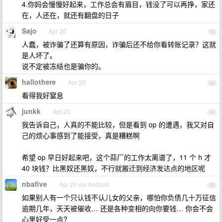
4.你妈会慢慢好起来，工作总会有眉目，钱没了可以再挣，家还
在，人还在，就还有翻盘的日子
Sajo
Apr 20
79
人蠢，被诈骗了还算有原因，诈骗后还不给你看转账记录？这就
是人坏了。
说不定被冻结也是骗你的。
hallothere
Apr 20
80
看得我好窒息
junkk
Apr 20
81
我告诉自己，人真的不能比较，但是看到 op 的遭遇，我又对自
己的烦心事感到了能接受，真是糟糕啊
希望 op 早日好起来吧，这个蒜厂的工作太离谱了，11 个 h 才
40 块钱？比黑奴还黑奴，不行就搬迁到经济发达点的地区呢
nbafive
Apr 20 via Android
82
如果别人有一个只认钱不认儿女的父亲，哪怕你负债几十万征信
逾期几年，天天被催收… 还是各种变相的向你要钱… 你会不会
心里好受一点?