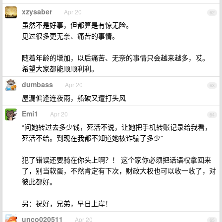
xzysaber
Apr 20
62
虽然不是好事，但都算是有惊无险。
见过很多更无奈、痛苦的事情。
随着年龄的增加，以后痛苦、无奈的事情只会越来越多，哎。
希望大家都能顺顺利利。
dumbass
Apr 20
63
屋漏偏逢连夜雨，船破又遭打头风
Emi1
Apr 20
64
“问她转过去多少钱，死活不说，让她把手机转账记录给我看，
死活不给。到现在我都不知道她被诈骗了多少”
犯了错误还要骑在你头上啊？！ 这个家你必须把话语权拿回来
了，别当软蛋，不然肯定有下次，财政大权也可以收一收了，对
彼此都好。
另：祝好，兄弟，早日上岸！
unco020511
Apr 20
65