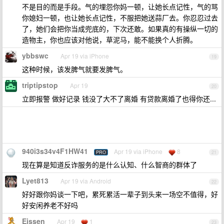
不是目的而是手段。气的埋怨你妈一顿，让她长点记性，气的骂
你媳妇一顿，也让她长点记性，不服把她送蒜厂去。你忍忍过去
了，她们会把你当成兜底的，下次还敢。如果真的有操纵一切的
造物主，你也应该对他说，草泥马，能不能换个人折腾。
ybbswc
Apr 19 via iPhone
19
这种时候，该发脾气就要发脾气。
triptipstop
Apr 19
20
立即报警 做好记录 钱没了大不了离婚 有贷款离婚了也得你还...
940i3s34v4F1HW41
Apr 19 via iPhone
8
PRO
21
现在算是知道反诈服务的是什么认知、什么智商的群体了
Lyet813
Apr 19 via Android
22
好好跟你妈谈一下吧，累死累活一辈子到头来一场空不值得，好
好安闲养老不好吗
Eissen
Apr 19
1
23