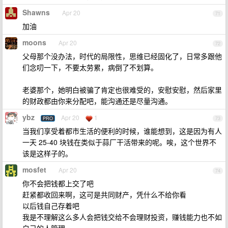
Shawns
Apr 20
71
加油
moons
Apr 20
72
父母那个没办法，时代的局限性，思维已经固化了，日常多跟他
们念叨一下，不要太劳累，病倒了不划算。
老婆那个，她明白被骗了肯定也很难受的，安慰安慰，然后家里
的财政都由你来分配吧，能沟通还是尽量沟通。
ybz
Apr 20
1
PRO
73
当我们享受着都市生活的便利的时候，谁能想到，这是因为有人
一天 25-40 块钱在类似于蒜厂干活带来的呢。唉，这个世界不
该是这样子的。
mosfet
Apr 20
74
你不会把钱都上交了吧
赶紧都收回来啊，这可是共同财产，凭什么不给你看
以后钱自己存着吧
我是不理解这么多人会把钱交给不会理财投资，赚钱能力也不如