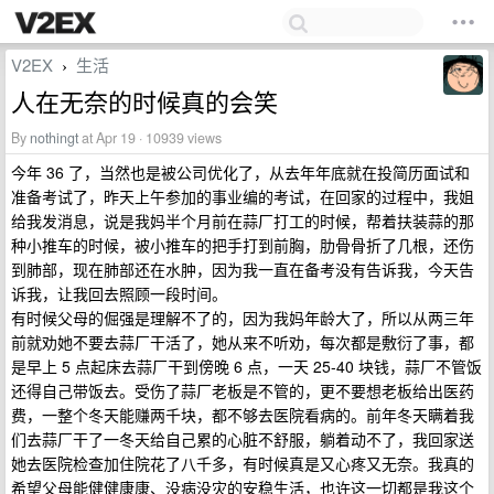
V2EX
生活
›
人在无奈的时候真的会笑
By
nothingt
at Apr 19 · 10939 views
今年 36 了，当然也是被公司优化了，从去年年底就在投简历面试和
准备考试了，昨天上午参加的事业编的考试，在回家的过程中，我姐
给我发消息，说是我妈半个月前在蒜厂打工的时候，帮着扶装蒜的那
种小推车的时候，被小推车的把手打到前胸，肋骨骨折了几根，还伤
到肺部，现在肺部还在水肿，因为我一直在备考没有告诉我，今天告
诉我，让我回去照顾一段时间。
有时候父母的倔强是理解不了的，因为我妈年龄大了，所以从两三年
前就劝她不要去蒜厂干活了，她从来不听劝，每次都是敷衍了事，都
是早上 5 点起床去蒜厂干到傍晚 6 点，一天 25-40 块钱，蒜厂不管饭
还得自己带饭去。受伤了蒜厂老板是不管的，更不要想老板给出医药
费，一整个冬天能赚两千块，都不够去医院看病的。前年冬天瞒着我
们去蒜厂干了一冬天给自己累的心脏不舒服，躺着动不了，我回家送
她去医院检查加住院花了八千多，有时候真是又心疼又无奈。我真的
希望父母能健健康康、没病没灾的安稳生活，也许这一切都是我这个