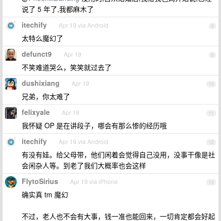
说了 5 年了,我都麻木了
itechify
Apr 19 via Android
8
太特么魔幻了
defunct9
Apr 19
9
不笑难道哭么，笑笑就过去了
dushixiang
Apr 19
10
兄弟，你太难了
felixyale
Apr 19
11
我怀疑 OP 是在讲段子，哪会有那么惨的经历哦
itechify
Apr 19 via Android
12
有没有娃。给父母带，他们闲着会觉得自己没用，没事干像是社
会闲杂人等。到老了我们大概率也会这样
FlytoSirius
Apr 19 via iPhone
13
确实真 tm 魔幻
不过，老人也不会有大事，钱一准也能回来，一切肯定都会好起