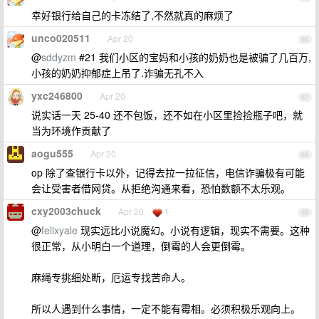
幸好银行给自己的卡冻结了,不然就真的麻烦了
unco020511
Apr 20
66
@
sddyzm
#21 我们小区的宝妈和小孩的奶奶也是被骗了几百万,
小孩的奶奶抑郁症上吊了.诈骗无孔不入
yxc246800
Apr 20
67
说实话一天 25-40 还不包饭，还不如在小区里捡捡瓶子吧，就
当为环境作贡献了
aogu555
Apr 20
68
op 除了查银行卡以外，记得去拉一拉征信，电信诈骗极有可能
会让受害者借网贷。从拒绝沟通来看，恐怕数额不太乐观。
cxy2003chuck
Apr 20
1
69
@
felixyale
现实远比小说魔幻。小说有逻辑，现实不需要。这种
很正常，从小明白一个道理，倒霉的人会更倒霉。
麻绳专挑细处断，厄运专找苦命人。
所以人遇到什么事情，一定不能有霉相。必须积极乐观向上。