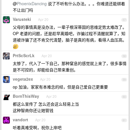
@
PhoenixDancing
说了不听有什么办法。。。你难道还能绑着
不让出门吗
Varusteki
Apr 20
57
父母的事情真是没办法，一辈子根深蒂固的思维定势太难改了。
OP 老婆的问题，还是趁早离婚吧，诈骗过程不清醒就算了，知
道被诈骗了还不肯交代清楚，脑子是真的有病，看得人血压高。
PrtScScrLk
Apr 20
58
太惨了，代入了一下自己，那种窒息的感觉就上来了，很多事情
是不可控的，却能给自己带来重创。
vegeta2ex
Apr 20
59
op 加油，家家有本难念的经，但是自己爱自己更重要
BornThisWay
Apr 20
60
都这么宣传了 怎么还会这么轻易上当
这种智商你还让她管钱
vandort
Apr 20
61
听着真难受啊，祝你上岸吧