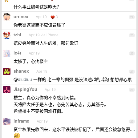
什么事业编考试是昨天？
orrinex
Apr 19
3
24
你老婆这智商不应该管钱了
tzhl
Apr 19 via iPhone
25
嬉皮笑脸面对人生的难，那句歌词
lc4t
Apr 19
26
太惨了，心疼楼主
shanex
Apr 19
27
@
diudiuu
一样的 老一辈的倔强 是没法逾越的鸿沟 想想都心累
JiapingYou
Apr 19
28
楼主，真心为你的不幸感到同情。
天将降大任于是人也，必先苦其心志，劳其筋骨。
希望楼主不要被困难打倒。
inframe
Apr 19
29
资金权限先收回来，这水平铁铁被标记了，后面还会被忽悠得....