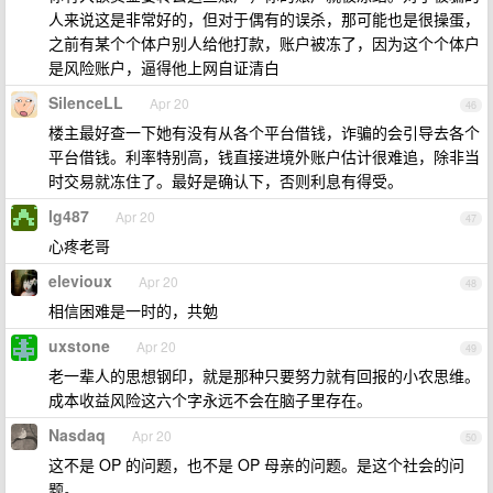
人来说这是非常好的，但对于偶有的误杀，那可能也是很操蛋，
之前有某个个体户别人给他打款，账户被冻了，因为这个个体户
是风险账户，逼得他上网自证清白
SilenceLL
Apr 20
46
楼主最好查一下她有没有从各个平台借钱，诈骗的会引导去各个
平台借钱。利率特别高，钱直接进境外账户估计很难追，除非当
时交易就冻住了。最好是确认下，否则利息有得受。
lg487
Apr 20
47
心疼老哥
elevioux
Apr 20
48
相信困难是一时的，共勉
uxstone
Apr 20
49
老一辈人的思想钢印，就是那种只要努力就有回报的小农思维。
成本收益风险这六个字永远不会在脑子里存在。
Nasdaq
Apr 20
50
这不是 OP 的问题，也不是 OP 母亲的问题。是这个社会的问
题。