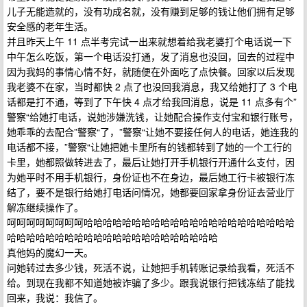
儿子无能造就的，没有功成名就，没有赚到足够的钱让他们拥有足够
安全感的老年生活。
并且昨天上午 11 点半考完试一出来就想着给我老婆打个电话说一下
中午怎么吃饭，第一个电话没打通，发了消息也没回，回去的过程中
因为我妈的事情心情不好，就随便在外面吃了点快餐。回家以后发现
我老婆不在家，当时都快 2 点了也没回我消息，我又给她打了 3 个电
话都是打不通，等到了下午快 4 点才给我回消息，说是 11 点多有个”
警察“给她打电话，说她涉嫌洗钱，让她配合操作支付宝和银行账号，
她乖乖的去配合”警察“了，”警察“让她不要接任何人的电话，她连我的
电话都不接，”警察“让她把她卡里所有的钱都转到了她的一个工行的
卡里，她都照做转进去了，最后让她打开手机银行开通什么支付，因
为她平时不用手机银行，身份证也不在身边，最后她工行卡被银行冻
结了，要不是银行给她打电话问情况，她都要回家拿身份证去营业厅
解冻继续操作了。
呵呵呵呵呵呵呵呵哈哈哈哈哈哈哈哈哈哈哈哈哈哈哈哈哈哈哈哈哈哈
哈哈哈哈哈哈哈哈哈哈哈哈哈哈哈哈哈哈哈哈哈哈
真他妈的魔幻一天。
问她转过去多少钱，死活不说，让她把手机转账记录给我看，死活不
给。到现在我都不知道她被诈骗了多少。跟我说银行把钱冻结了能找
回来，我说：我信了。