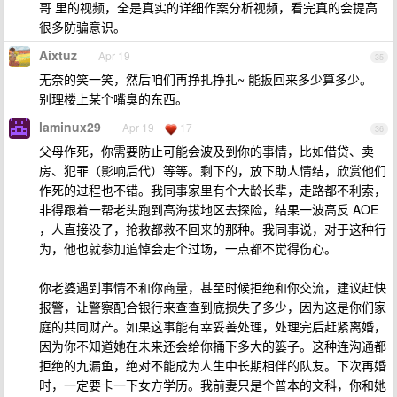
哥 里的视频，全是真实的详细作案分析视频，看完真的会提高
很多防骗意识。
Aixtuz
Apr 19
35
无奈的笑一笑，然后咱们再挣扎挣扎~ 能扳回来多少算多少。
别理楼上某个嘴臭的东西。
laminux29
Apr 19
17
36
父母作死，你需要防止可能会波及到你的事情，比如借贷、卖
房、犯罪（影响后代）等等。剩下的，放下助人情结，欣赏他们
作死的过程也不错。我同事家里有个大龄长辈，走路都不利索，
非得跟着一帮老头跑到高海拔地区去探险，结果一波高反 AOE
，人直接没了，抢救都救不回来的那种。我同事说，对于这种行
为，他也就参加追悼会走个过场，一点都不觉得伤心。
你老婆遇到事情不和你商量，甚至时候拒绝和你交流，建议赶快
报警，让警察配合银行来查查到底损失了多少，因为这是你们家
庭的共同财产。如果这事能有幸妥善处理，处理完后赶紧离婚，
因为你不知道她在未来还会给你捅下多大的篓子。这种连沟通都
拒绝的九漏鱼，绝对不能成为人生中长期相伴的队友。下次再婚
时，一定要卡一下女方学历。我前妻只是个普本的文科，你和她