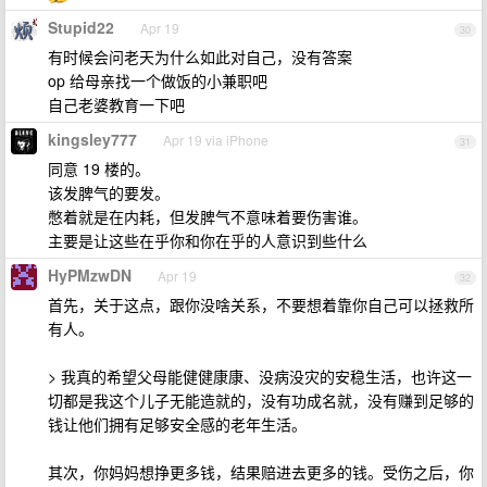
Stupid22
Apr 19
30
有时候会问老天为什么如此对自己，没有答案
op 给母亲找一个做饭的小兼职吧
自己老婆教育一下吧
kingsley777
Apr 19 via iPhone
31
同意 19 楼的。
该发脾气的要发。
憋着就是在内耗，但发脾气不意味着要伤害谁。
主要是让这些在乎你和你在乎的人意识到些什么
HyPMzwDN
Apr 19
32
首先，关于这点，跟你没啥关系，不要想着靠你自己可以拯救所
有人。
> 我真的希望父母能健健康康、没病没灾的安稳生活，也许这一
切都是我这个儿子无能造就的，没有功成名就，没有赚到足够的
钱让他们拥有足够安全感的老年生活。
其次，你妈妈想挣更多钱，结果赔进去更多的钱。受伤之后，你