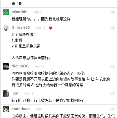
来了的。
mindddd
Apr 19
14
我能理解你。。。因为我爸就是这样
Gilfoyle26
Apr 19
1
15
2 个解决办法：
1.离婚
2.和家里断绝关系
人活着最忌讳负重前行。
Nic3toDG
Apr 19
16
呵呵呵哈哈哈哈哈哈挺好的兄弟心态还可以的
你要是真想不开可以把上边你编辑的故事发给 Ai 让 Ai 安慰你
有很多时候 Ai 也许会给你我一个满意的答案
iixy
Apr 19
17
转到自己的工行卡被冻结不是肯定能找回吗？
coderluan
Apr 19
18
心疼楼主，但是这时候其实你不应该无奈的笑，而是生气，生气