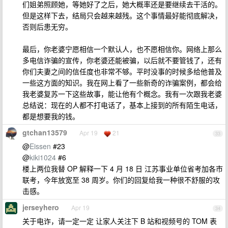
们姐弟照顾她，等她好了之后，她大概率还是要继续去干活的。
但是这样下去，结局只会越来越残。这个事情最好能彻底解决，
否则后患无穷。
最后，你老婆宁愿相信一个默认人，也不愿相信你。网络上那么
多电信诈骗的宣传，你老婆还能被骗，以后就不要管钱了，还有
你们夫妻之间的信任度也非常不够。平时没事的时候多给他普及
一些这方面的知识。我在网上看了一些新奇的诈骗案例，都会给
我老婆复苏一下这些故事，能让他有个概念。我有一次跟我老婆
总结说：现在的人都不打电话了，基本上接到的所有陌生电话，
都是想要我的钱。
gtchan13579
Apr 19
21
33
@
Eissen
#23
@
kiki1024
#6
楼上两位我替 OP 解释一下 4 月 18 日 江苏事业单位省考加各市
联考，今年放宽至 38 周岁。你们的回复给我一种很不舒服的攻
击感。
jerseyhero
Apr 19
34
关于电诈，请一定一定 让家人关注下 B 站和视频号的 TOM 表