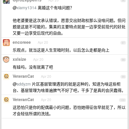
96
@
xiamy1314
离婚这个有啥问题？
他老婆要是这次承认错误，愿意交出财政权那么没啥问题。但问
题是这是不可能的，集美的主要特点就是一边享受前现代的好处
又要一边享受后现代的自由。
encoreee
Apr 20
97
乐观点，就当这是人生至暗时刻，以后怎么走都是向上
xxlsize
Apr 20
98
有娃吗，没有就离了吧
VeteranCat
Apr 20
99
@
sddyzm
片区基层管理遇到的就是这种的，知道为啥这些柜
台、基层管理为啥普遍脾气不好了吧，干多了是真的会厌蠢得。
VeteranCat
Apr 20
100
这恐怕只是你的配偶最小的问题，恐怕她得征信早就花了，所以
才会轻信所谓的洗钱。