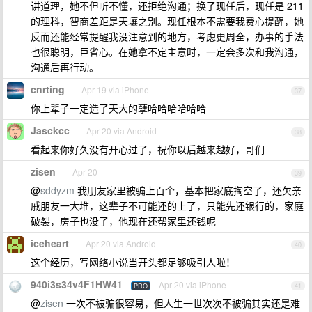
讲道理，她不但听不懂，还拒绝沟通；换了现任后，现任是 211
的理科，智商差距是天壤之别。现任根本不需要我费心提醒，她
反而还能经常提醒我没注意到的地方，考虑更周全，办事的手法
也很聪明，巨省心。在她拿不定主意时，一定会多次和我沟通，
沟通后再行动。
cnrting
Apr 19 via iPhone
37
你上辈子一定造了天大的孽哈哈哈哈哈哈
Jasckcc
Apr 20 via Android
38
看起来你好久没有开心过了，祝你以后越来越好，哥们
zisen
Apr 20
39
@
sddyzm
我朋友家里被骗上百个，基本把家底掏空了，还欠亲
戚朋友一大堆，这辈子不可能还的上了，只能先还银行的，家庭
破裂，房子也没了，他现在还帮家里还钱呢
iceheart
Apr 20 via Android
40
这个经历，写网络小说当开头都足够吸引人啦！
940i3s34v4F1HW41
Apr 20 via iPhone
PRO
41
@
zisen
一次不被骗很容易，但人生一世次次不被骗其实还是难