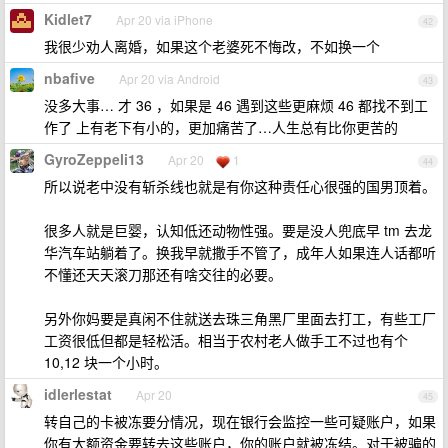
Kidlet7
Apr 20 via iPhone
42
我很少劝人离婚，如果这个老婆死不悔改，不如换一个
nbafive
Apr 20 via Android
43
没多大事… 才 36 ，如果是 46 遇到这些更麻烦 46 都找不到工
作了 上有老下有小的，更加痛苦了…人生总有比你更苦的
GyroZeppeli13
Apr 20
1
44
所以说老中没有斩杀线也就是有你这种责任心很强的国男顶着。
很多人就是巨婴，认知低还动物性强。要是没人兜底早 tm 去龙
华汽车站躺着了。换我早就撒手不管了，成年人如果连人话都听
不懂还天天滚刀那还有啥交往的必要。
另外你妈要是真闲不住就送去珠三角黑厂里面去打工，有些工厂
工资很低但都是轻松活。相当于农村老人做手工不过也有个
10,12 块一个小时。
idlerlestat
Apr 20
45
转自己的卡被冻要分情况，现在银行会监控一些可疑账户，如果
你有大额资金要转去这些账户，你的账户就被冻结。对于被骗的