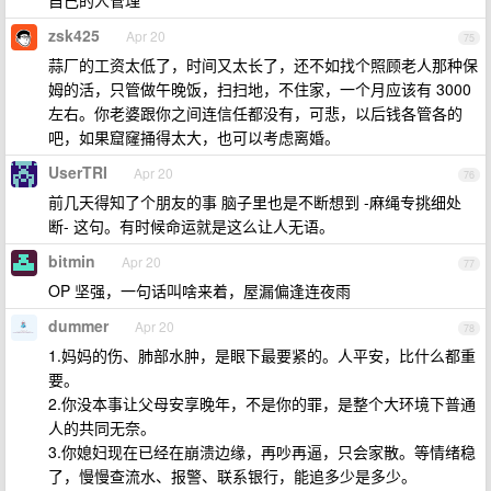
自己的人管理
zsk425
Apr 20
75
蒜厂的工资太低了，时间又太长了，还不如找个照顾老人那种保
姆的活，只管做午晚饭，扫扫地，不住家，一个月应该有 3000
左右。你老婆跟你之间连信任都没有，可悲，以后钱各管各的
吧，如果窟窿捅得太大，也可以考虑离婚。
UserTRI
Apr 20
76
前几天得知了个朋友的事 脑子里也是不断想到 -麻绳专挑细处
断- 这句。有时候命运就是这么让人无语。
bitmin
Apr 20
77
OP 坚强，一句话叫啥来着，屋漏偏逢连夜雨
dummer
Apr 20
78
1.妈妈的伤、肺部水肿，是眼下最要紧的。人平安，比什么都重
要。
2.你没本事让父母安享晚年，不是你的罪，是整个大环境下普通
人的共同无奈。
3.你媳妇现在已经在崩溃边缘，再吵再逼，只会家散。等情绪稳
了，慢慢查流水、报警、联系银行，能追多少是多少。