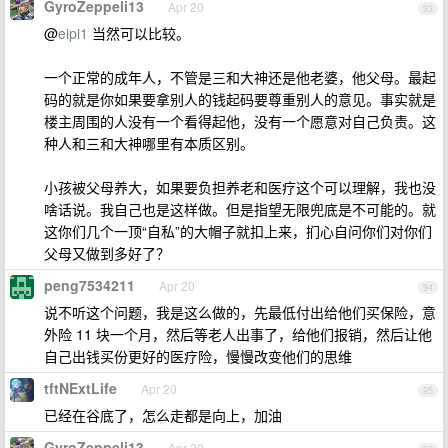
GyroZeppeli13
Apr 20
93
@
eipi1
当然可以比较。
一个正常的成年人，不管是三和大神还是他老婆，他父母。最起
码的就是你如果要拿别人的钱起码要尊重别人的意见。事实就是
楼主周围的人没有一个看得起他，没有一个愿意对自己负责。这
种人和三和大神哪里有本质区别。
小孩被父母养大，如果要负担养老和医疗这个可以理解，我也没
啥话说。我自己也是这样做。但是指望无限兜底是不可能的。就
这你们几个一顶“自私”的大帽子就扣上来，扪心自问你们对你们
父母又做到多好了？
peng7534211
Apr 20
94
说不听这个问题，我是这么做的，先最低付出给他们买保险，意
外险 11 块一个月，然后等老人出事了，给他们报销，然后让他
自己出钱买份更好的医疗险，慢慢改变他们的思维
tftNExtLife
Apr 20
95
已经在谷底了，怎么走都是向上，加油
GyroZeppeli13
Apr 20