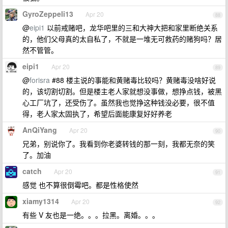
GyroZeppeli13
Apr 20
88
@
eipi1
以前戒赌吧，龙华吧里的三和大神大把和家里断绝关系
的，他们父母真的太自私了，不就是一堆无可救药的赌狗吗？居
然不管管。
eipi1
Apr 20
89
@
forisra
#88 楼主说的事能和黄赌毒比较吗？黄赌毒没啥好说
的，该切割切割。但是楼主老人家就想没事做，想挣点钱，被黑
心工厂坑了，还受伤了。虽然我也觉挣这种钱没必要，很不值
得，老人家太固执了，希望后面能康复好好养老
AnQiYang
Apr 20
90
兄弟，别说你了。我看到你老婆转钱的那一刻，我都无奈的笑
了。加油
catch
Apr 20
91
感觉 也不算很倒霉吧。都是性格使然
xiamy1314
Apr 20
92
有些 V 友也是一绝。。。拉黑。离婚。。。