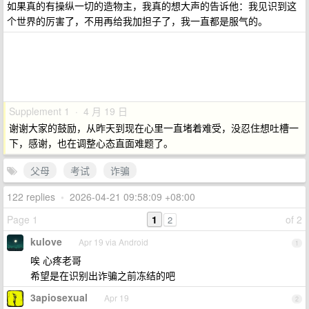
如果真的有操纵一切的造物主，我真的想大声的告诉他：我见识到这
个世界的厉害了，不用再给我加担子了，我一直都是服气的。
Supplement 1 · 4 月 19 日
谢谢大家的鼓励，从昨天到现在心里一直堵着难受，没忍住想吐槽一
下，感谢，也在调整心态直面难题了。
父母
考试
诈骗
122 replies
•
2026-04-21 09:58:09 +08:00
Page 1
1
of 2
2
kulove
Apr 19 via Android
1
唉 心疼老哥
希望是在识别出诈骗之前冻结的吧
3apiosexual
Apr 19
2