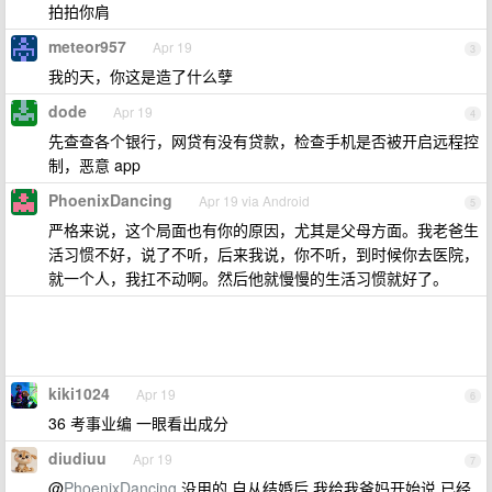
拍拍你肩
meteor957
Apr 19
3
我的天，你这是造了什么孽
dode
Apr 19
4
先查查各个银行，网贷有没有贷款，检查手机是否被开启远程控
制，恶意 app
PhoenixDancing
Apr 19 via Android
5
严格来说，这个局面也有你的原因，尤其是父母方面。我老爸生
活习惯不好，说了不听，后来我说，你不听，到时候你去医院，
就一个人，我扛不动啊。然后他就慢慢的生活习惯就好了。
kiki1024
Apr 19
6
36 考事业编 一眼看出成分
diudiuu
Apr 19
7
@
PhoenixDancing
没用的,自从结婚后,我给我爸妈开始说,已经