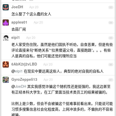
JoeDH
Apr 20
83
怎么娶了个这么蠢的女人
apples01
Apr 20
84
去蒜厂闹
eipi1
Apr 20
85
老人家受伤住院，虽然是他们固执不听劝，自食恶果，但是有些
评论直接来句“断绝关系”“拉黑傻逼父母，直接跑路”。。。有些
人是真的自私，他们可能还觉的理所应当
6AbK2rj2vLBD
Apr 20
86
@
eipi1
在现实中要远离这些人，典型的绝对自我的自私人
GyroZeppeli13
Apr 20
87
@
JoeDH
其实我感觉诈骗这个随机性还是挺强的，我这边甚至
有正经本科大学生，在工厂里面当技术类员工的结果被骗的。
比例上是少数，但会不会被骗这个挺难事前看出来。只能说可能
习惯多搜集信息社会化程度高，上网冲浪多的，不偏执的不容易
被骗。