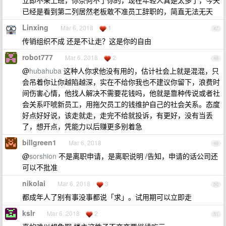
立即不来上班，你奈何不了你的，现在年轻人真是太多了，今天
已经是看到第二列居然老板敢不准员工辞职的，简直无法无天
Linxing
Mar 6, 2018
1
47
传销组织不成 还是不让走？这是你的自由
robot777
Mar 6, 2018
2
48
@
hubahuba
这种人你求他没有用的，估计社会上就是混混，只
会吊着你让你越陷越深，实在不给你我也不建议你留下，浪费时
间伤害心情，他找人解决不需要花钱吗，他就是靠种传说或者社
会关系吓唬新员工，用拖欠员工的钱维护自己的社会关系。态度
好点好好说，该走就走，走完不给就投诉，有更好，没有当丢
了，想开点，凭能力以后赚更多别着急
billgreen1
Mar 6, 2018
49
@
sorshion
不是离职申请，是离职说明 /告知，申请的话公司还
可以不批准
nikolai
Mar 6, 2018
3
50
都成年人了别有事没事都说「求」。试用期可以立即走
kslr
Mar 6, 2018
2
51