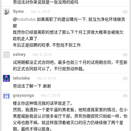
劳动法对你来说就是一张没用的纸吗
Symo
Mar 6, 2018
75
@
hubahuba
如果离职了的建议曝光一下, 就当为净化环境做贡
献
既然你已经提离职的想法了那么下个月工资很大概率会被拖欠.
趁机走人算了.
年后正是招聘的旺季, 不愁找不到工作.
xshwy
Mar 6, 2018
76
试用期都没正式合同吧，最多也就三个月的试用期合同，不签新
的正式合同就可以了，不行就劳动仲裁。
labulaka
Mar 6, 2018
77
劳动法了解一下 谢谢
graysongs
Mar 7, 2018
78
楼主你这种情况我的话早就走了。
然而，我遇到一个更牛逼的黑老板，他知道我家里的情况，在小
黑屋威胁我说认识很多省厅干部，弄死你跟捏死只蚂蚁一样，你
父母也跑不掉。就这样我顶着被灭口的压力仍继续做了两个星
期，最终才得以脱身。