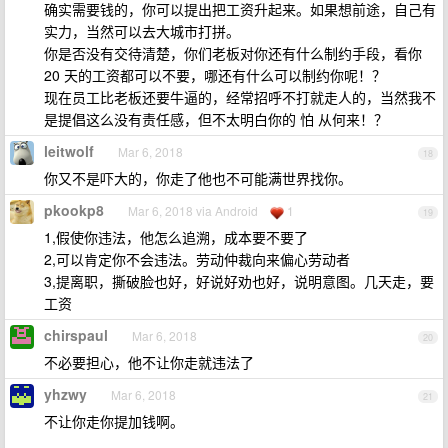
确实需要钱的，你可以提出把工资升起来。如果想前途，自己有
实力，当然可以去大城市打拼。
你是否没有交待清楚，你们老板对你还有什么制约手段，看你
20 天的工资都可以不要，哪还有什么可以制约你呢！？
现在员工比老板还要牛逼的，经常招呼不打就走人的，当然我不
是提倡这么没有责任感，但不太明白你的 怕 从何来！？
leitwolf
Mar 6, 2018
18
你又不是吓大的，你走了他也不可能满世界找你。
pkookp8
Mar 6, 2018 via Android
1
19
1,假使你违法，他怎么追溯，成本要不要了
2,可以肯定你不会违法。劳动仲裁向来偏心劳动者
3,提离职，撕破脸也好，好说好劝也好，说明意图。几天走，要
工资
chirspaul
Mar 6, 2018
20
不必要担心，他不让你走就违法了
yhzwy
Mar 6, 2018
21
不让你走你提加钱啊。