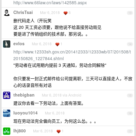
http://www.66law.cn/laws/142585.aspx
ChrisTsai
Mar 6, 2018
6
13
删代码走人（开玩笑
这 20 天工资必须要，跟他说不给直接劳动局见
要是进了传销组织的技术部，那另说。。
evlos
Mar 6, 2018
1
14
http://www.12333sh.gov.cn/201412333/12333wb/07/201508/t
20150826_1227844.shtml
"劳动者在试用期内提前 3 天通知，劳动合同解除"
你只要发一封正式邮件给公司提离职，三天可以直接走人，不放
心的话录音所有对话
thebigban
Mar 6, 2018 via Android
15
建议你去看一下劳动法，上面有答案。
luoyou1014
Mar 6, 2018
16
现在劳动法完全偏向员工，为何这么怂。。。
lhj800
Mar 6, 2018
1
17