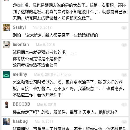
@
kslr
哎，我也是跟网友说的是的太怂了。我第一次离职，还碰
到了这样的老板。我真的当时都不知道说什么了，就感觉自己很
无助。听完网友的建议我才知道该怎么做了。
Ssskyl
Mar 6, 2018
58
别怕，该走就走，新人都要经历一些磕磕绊绊的
lisonfan
Mar 6, 2018
59
试用期本来就是双向考核的吧。。。
你考核公司觉得是不是和你
公司考核你适不适合公司
merliny
Mar 6, 2018 via iPhone
60
怎么和我实习时候似的。唉，现在变老油子了，碰见这样的老
板，直接上班打酱油。还不服？哥，我消极怠工，上班看电影，
不适应工作，看他开除你不
BBCCBB
Mar 6, 2018
61
楼主你走了吗？怂啥，发邮件，坐等 3 天走人，他能怎样？
hasbug
Mar 6, 2018
62
试用期说一声后第三天就可以走，不发工资你告他，他还得跟你