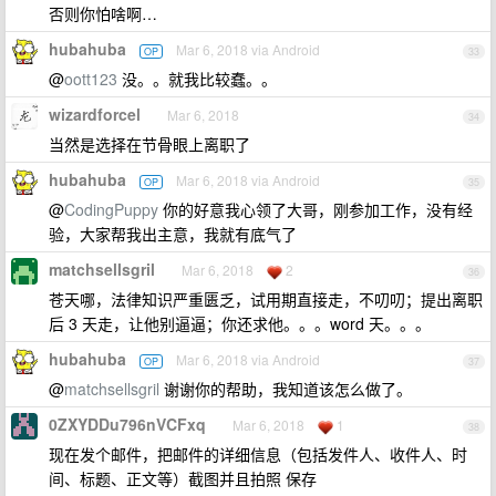
否则你怕啥啊…
hubahuba
Mar 6, 2018 via Android
OP
33
@
oott123
没。。就我比较蠢。。
wizardforcel
Mar 6, 2018
34
当然是选择在节骨眼上离职了
hubahuba
Mar 6, 2018 via Android
OP
35
@
CodingPuppy
你的好意我心领了大哥，刚参加工作，没有经
验，大家帮我出主意，我就有底气了
matchsellsgril
Mar 6, 2018
2
36
苍天哪，法律知识严重匮乏，试用期直接走，不叨叨；提出离职
后 3 天走，让他别逼逼；你还求他。。。word 天。。。
hubahuba
Mar 6, 2018 via Android
OP
37
@
matchsellsgril
谢谢你的帮助，我知道该怎么做了。
0ZXYDDu796nVCFxq
Mar 6, 2018
1
38
现在发个邮件，把邮件的详细信息（包括发件人、收件人、时
间、标题、正文等）截图并且拍照 保存