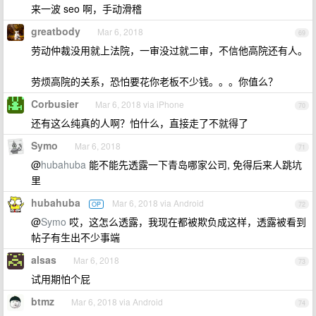
来一波 seo 啊，手动滑稽
greatbody
Mar 6, 2018
69
劳动仲裁没用就上法院，一审没过就二审，不信他高院还有人。
劳烦高院的关系，恐怕要花你老板不少钱。。。你值么？
Corbusier
Mar 6, 2018 via iPhone
70
还有这么纯真的人啊？怕什么，直接走了不就得了
Symo
Mar 6, 2018
71
@
hubahuba
能不能先透露一下青岛哪家公司, 免得后来人跳坑
里
hubahuba
Mar 6, 2018 via Android
OP
72
@
Symo
哎，这怎么透露，我现在都被欺负成这样，透露被看到
帖子有生出不少事端
alsas
Mar 6, 2018
73
试用期怕个屁
btmz
Mar 6, 2018 via Android
74