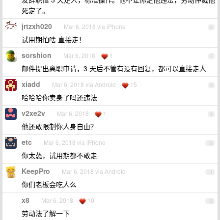
死定了。
jrtzxh020
Mar 6, 2018 via iPhone
6
试用期怕啥 直接走！
sorshion
Mar 6, 2018
1
7
邮件提出离职申请，3 天后不管有没有回复，都可以直接走人
xiadd
Mar 6, 2018 via Android
15
8
哈哈哈你卖身了吗还违法
v2xe2v
Mar 6, 2018
1
9
他还敢限制你人身自由？
etc
Mar 6, 2018 via iPhone
10
你太怂，试用期都不敢走
KeepPro
Mar 6, 2018 via Android
11
你们老板会吃人么
x8
Mar 6, 2018
10
12
劳动法了解一下