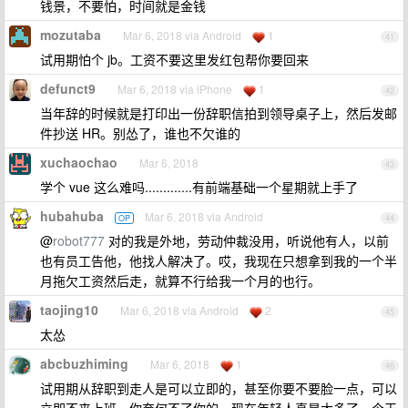
钱景，不要怕，时间就是金钱
mozutaba
Mar 6, 2018 via Android
1
41
试用期怕个 jb。工资不要这里发红包帮你要回来
defunct9
Mar 6, 2018 via iPhone
1
42
当年辞的时候就是打印出一份辞职信拍到领导桌子上，然后发邮
件抄送 HR。别怂了，谁也不欠谁的
xuchaochao
Mar 6, 2018
43
学个 vue 这么难吗.............有前端基础一个星期就上手了
hubahuba
Mar 6, 2018 via Android
OP
44
@
robot777
对的我是外地，劳动仲裁没用，听说他有人，以前
也有员工告他，他找人解决了。哎，我现在只想拿到我的一个半
月拖欠工资然后走，就算不行给我一个月的也行。
taojing10
Mar 6, 2018 via Android
2
45
太怂
abcbuzhiming
Mar 6, 2018
1
46
试用期从辞职到走人是可以立即的，甚至你要不要脸一点，可以