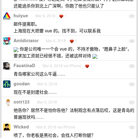
还能追杀你到北上广深啊，你跑了他也只能认了
huiyue
Mar 6, 2018
1
27
邮件提离职。
上海现在大把要 vue 的。找不到，可以联系我
Antidictator
Mar 6, 2018
1
28
你是公司唯一一个会 vue 的，不持才傲物，"蹬鼻子上脸"，
要求加工资就已经很不错，还被这样对待
FaustinaD
Mar 6, 2018 via iPhone
1
29
青岛哪家公司这么牛逼……
goodan
Mar 6, 2018
30
现在不是封建社会……
oott123
Mar 6, 2018
31
他告你？居然不是怕你告他？法制观念有点落后哎，这是青岛的
普遍现状吗……
Wicked
Mar 6, 2018 via iPhone
32
喷了，你老板是黑社会，会找人打断你腿？