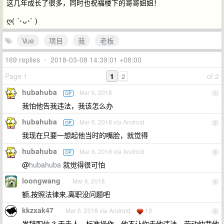
这几年成长了很多，同时也祝福楼下的哥哥姐姐！
ღ( ´･ᴗ･` )
Vue
项目
我
老板
169 replies
•
2018-03-08 14:39:01 +08:00
Page 1
1
of 2
2
hubahuba
Mar 6, 2018
OP
1
我怕他告我违法，我该怎么办
hubahuba
Mar 6, 2018 via Android
OP
2
我现在只要一想起他当时的嘴脸，就觉得
hubahuba
Mar 6, 2018 via Android
OP
3
@
hubahuba
就觉得很可怕
loongwang
Mar 6, 2018
4
额,按照法律来,离职没问题吧
kkzxak47
Mar 6, 2018 via Android
19
5
发辞职信 3 天走人，标准操作。他不让你走他违法，劳动仲裁他