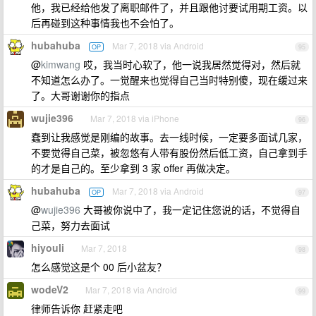
他，我已经给他发了离职邮件了，并且跟他讨要试用期工资。以
后再碰到这种事情我也不会怕了。
hubahuba
Mar 7, 2018 via Android
OP
95
@
kimwang
哎，我当时心软了，他一说我居然觉得对，然后就
不知道怎么办了。一觉醒来也觉得自己当时特别傻，现在缓过来
了。大哥谢谢你的指点
wujie396
Mar 7, 2018 via iPhone
96
蠢到让我感觉是刚编的故事。去一线时候，一定要多面试几家，
不要觉得自己菜，被忽悠有人带有股份然后低工资，自己拿到手
的才是自己的。至少拿到 3 家 offer 再做决定。
hubahuba
Mar 7, 2018 via Android
OP
97
@
wujie396
大哥被你说中了，我一定记住您说的话，不觉得自
己菜，努力去面试
hiyouli
Mar 7, 2018
98
怎么感觉这是个 00 后小盆友？
wodeV2
Mar 7, 2018 via Android
99
律师告诉你 赶紧走吧