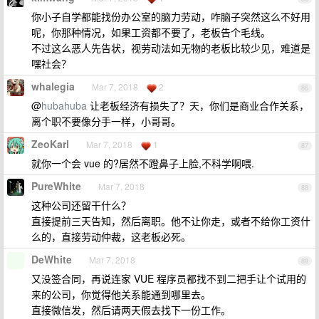
你小子自学都能找份办公室的脑力劳动，咋脑子突然这么不好用
呢，你那种情况，如果工资都不要了，老板告个毛线。
不过这么恶人先告状，视劳动法如无物的老板比较少见，难道是
嘿社会？
whalegia
Mar 7, 2018
2
86
@
hubahuba
让老板经济有损失了？天，你们是商业合作关系，
离个职不要像分手一样，小哥哥。
ZeoKarl
Mar 7, 2018
1
87
就你一个会 vue 的?居然不蹬鼻子上脸,不科学啊喂.
PureWhite
Mar 7, 2018
88
这种公司还留干什么？
直接提前三天告知，然后离职。他不让你走，或者不给你工资什
么的，直接劳动仲裁，这老板必死。
DeWhite
Mar 7, 2018
89
又没签合同，再说连家 VUE 程序员都找不到二把手让个试用的
来的公司，你觉得他关系能通到哪里去。
直接微信发，然后请两天假去找下一份工作。