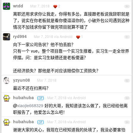
wtdd
Mar 7, 2018
2
90
离职还用求求你让我走，你得有多怂，直接跟老板说我辞职就是
了，说实在你老板就是看你傻逗逗你的，小破外包公司遇到这种
情况不加钱求你留下做完项目就算不错了
ryd994
Mar 7, 2018 via Android
1
91
向下一家公司告状？他不怕丢脸？
只有一个 vue，整个项目靠一个实习生撑着，实习生一走全世界
停摆。问：是实习生缺德还是老板傻逼？
还经济损失？那他是不对应该赔偿你工资损失？
yzyun08
Mar 7, 2018
92
最近不还在扫黑吗？
hubahuba
Mar 7, 2018 via Android
OP
93
@
xiaojie668329
好的大哥，我知道该怎么做了，我已经给他离
职报告了，他爱怎么怎么吧！
hubahuba
Mar 7, 2018 via Android
OP
94
谢谢大家的关心，我现在已经知道我的处境了，我没必要害怕