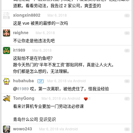
道歉。看看劳动法，我告过 2 家公司，爽歪歪的
xiongxin8802
Mar 6, 2018
63
这是 vue 被黑的最惨的一次吗
raighne
Mar 6, 2018
64
不让你走是他违法先吧
it1989
Mar 6, 2018
65
这贴怕不是在钓鱼吧？
跟今天热门的“半年不发工资”那贴同样，真是让人火大。
你们都是怎么想的，无法理解。
hubahuba
Mar 6, 2018 via Android
OP
66
@
it1989
哎，第一次离职，被他虎住了，怪我没经验
TonyGong
Mar 6, 2018 via Android
1
67
看来计算机专业要加一门劳动法必修课
青岛什么公司 见识见识
wowo243
Mar 6, 2018 via Android
68