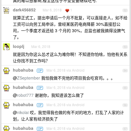
真的难以想象啊,楼主这性子不变变要继续吃亏.
dark456852
Mar 6, 2018
1
52
就算正式工，提出申请后一个月不批复，可以直接走人，如不给
工资可以向劳工局申诉，曾经某医药电商降薪 30%直接怼公
司，一个季度才返还给 3 个月的 30%，总监也被我搞得没脾气
了。
looplj
Mar 6, 2018
53
就是因为你这么怂才这么为难你啊！不知道你怕啥，怕他有关系
让你找不到工作吗？
hubahuba
Mar 6, 2018 via Android
OP
54
@
ZSeptember
我怕我做不完他的项目我会吃官司。。。
hubahuba
Mar 6, 2018 via Android
OP
55
@
robot777
谢谢你，我知道该怎么做了
hubahuba
Mar 6, 2018 via Android
OP
56
@
nikolai
哎，我觉得我也做的有不对的地方，打乱了人家的计
划，让人家有经济损失了
hubahuba
Mar 6, 2018 via Android
OP
57