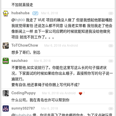
不加就直接走
hubahuba
Mar 6, 2018
OP
22
@
lhj800
我走了 VUE 项目的确没人做了 但是我想起他那副嘴脸
我就觉得害怕 还说怎么都不同意 让我老实带着 我怕我走了他会
像新闻上一样 去下一家公司应聘的时候就能知道我没给他做完
项目 就找不到工作了。。。
ToTChowChow
Mar 6, 2018 via Android
23
想多了哥们，别怂
saulshao
Mar 6, 2018
24
不要管他,如实说就行了。你能在这里写这么长的句子描述状
况，下家面试的时候如果给你出幺蛾子，直接照你写的句子说一
遍就行。
要有自信,他还拿绳子给你捆上写代码不成？
CodingPuppy
Mar 6, 2018 via Android
7
25
什么公司，我在青岛也许可以帮到你
sunny352787
Mar 6, 2018
26
@
hubahuba
傻，你远走高飞了他去哪找你去，为了这点破玩意