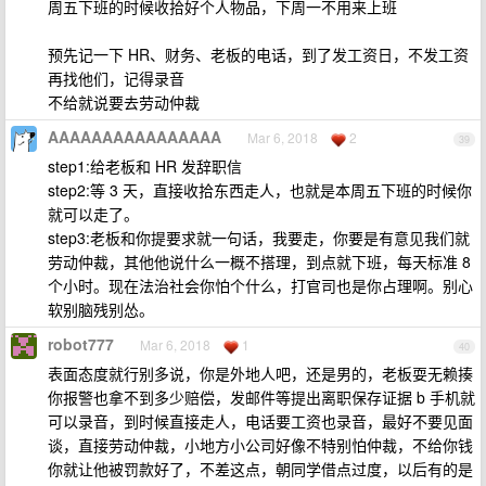
周五下班的时候收拾好个人物品，下周一不用来上班
预先记一下 HR、财务、老板的电话，到了发工资日，不发工资
再找他们，记得录音
不给就说要去劳动仲裁
AAAAAAAAAAAAAAAA
Mar 6, 2018
2
39
step1:给老板和 HR 发辞职信
step2:等 3 天，直接收拾东西走人，也就是本周五下班的时候你
就可以走了。
step3:老板和你提要求就一句话，我要走，你要是有意见我们就
劳动仲裁，其他他说什么一概不搭理，到点就下班，每天标准 8
个小时。现在法治社会你怕个什么，打官司也是你占理啊。别心
软别脑残别怂。
robot777
Mar 6, 2018
1
40
表面态度就行别多说，你是外地人吧，还是男的，老板耍无赖揍
你报警也拿不到多少赔偿，发邮件等提出离职保存证据 b 手机就
可以录音，到时候直接走人，电话要工资也录音，最好不要见面
谈，直接劳动仲裁，小地方小公司好像不特别怕仲裁，不给你钱
你就让他被罚款好了，不差这点，朝同学借点过度，以后有的是