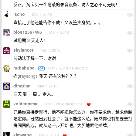
反正，淘宝买一个隐蔽的录音设备，防人之心不可无啊！
lscho
Mar 7, 2018
79
直接走了他还能告你不成？又没签卖身契。。。
bios12567496
Mar 7, 2018
80
试用期 3 天走人！
skylancer
Mar 7, 2018
81
劳动法了解一下，谢谢
hubahuba
Mar 7, 2018 via Android
OP
82
@
graysongs
我天 还有这种？？？
dingtian
Mar 7, 2018
83
三天 到 一周 。走人。
voidcomma
Mar 7, 2018 via iPhone
1
84
兄弟你直接走就行，他不能把你怎么办。你不要求他，越求他越
吃定你。既然出到社会了，就不能这么怂。既然你也有想要去打
拼闯闯的心，就从这一步开始吧，大胆地跟他摊牌。
kimwang
Mar 7, 2018
1
85