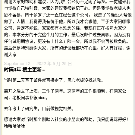
谢谢大家的帮助和建议，因为我社会经历不足闹了乌龙。一觉醒来我
也觉得自己特别蠢，大家的建议我都铭记于心。但是我觉得老板人也
挺不容易，四十多岁了还一直在经营这个公司， 我走了的确没人帮他
做了，人情上我觉得我有愧于他，所以我才会求他。至于大家问哪家
公司，肯定不能说，家家都有本难念的经。我现在正在按照大家说
的，本本分分的干完这个月的工作，最后发邮件过去离职。因为没有
任何试用期协议，更没有上什么五险一金。所以我不会再被欺负的。
最后还是特别感谢大家，所有的建议我都听在心里。好人有好报，谢
谢大家
Supplement 2 · 2022 年 5 月 25 日
时隔4年 楼主更新···
当时第二天写了邮件就直接走了，黑心老板没找过我。
离开之后去了上海，工作了两年。这两年的工作很顺利，在两家公
司，老板同事都很nice。
去年考上了研究生，目前做视觉相关。
感谢大家对当时那个刚踏入社会的小朋友的帮助，我只能说骂得好！
哈哈哈哈哈