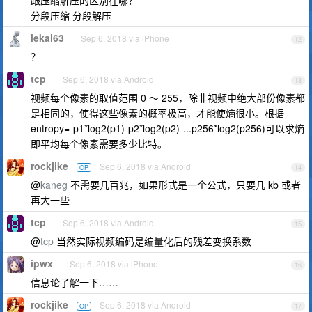
跟压缩解压的区别在哪？
分段压缩 分段解压
lekai63
Sep 6, 2018 via iPhone
12
？
tcp
Sep 6, 2018 via Android
13
视频每个像素的取值范围 0 ～ 255，除非视频中绝大部份像素都
是相同的，使得这些像素的概率极高，才能使熵很小。根据
entropy=-p1*log2(p1)-p2*log2(p2)-...p256*log2(p256)可以求熵
即平均每个像素需要多少比特。
rockjike
Sep 6, 2018 via Android
OP
14
@
kaneg
不需要几百兆，如果形式是一个公式，只要几 kb 或者
再大一些
tcp
Sep 6, 2018 via Android
15
@
tcp
当然实际视频编码是编量化后的残差变换系数
ipwx
Sep 6, 2018 via iPhone
16
信息论了解一下……
rockjike
Sep 6, 2018 via Android
OP
17