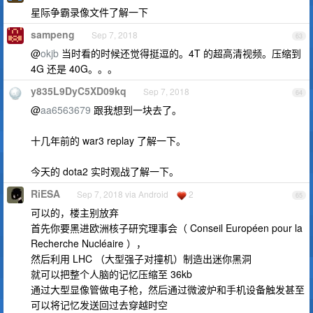
星际争霸录像文件了解一下
sampeng
Sep 7, 2018
63
@
okjb
当时看的时候还觉得挺逗的。4T 的超高清视频。压缩到
4G 还是 40G。。。
y835L9DyC5XD09kq
Sep 7, 2018
64
@
aa6563679
跟我想到一块去了。
十几年前的 war3 replay 了解一下。
今天的 dota2 实时观战了解一下。
RiESA
Sep 7, 2018 via Android
2
65
可以的，楼主别放弃
首先你要黑进欧洲核子研究理事会（ Conseil Européen pour la
Recherche Nucléaire ），
然后利用 LHC （大型强子对撞机）制造出迷你黑洞
就可以把整个人脑的记忆压缩至 36kb
通过大型显像管做电子枪，然后通过微波炉和手机设备触发甚至
可以将记忆发送回过去穿越时空