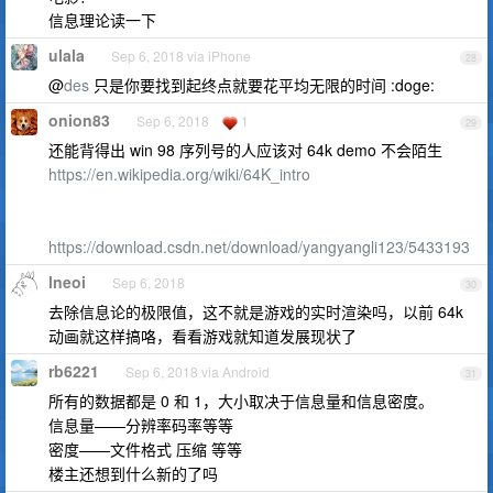
信息理论读一下
ulala
Sep 6, 2018 via iPhone
28
@
des
只是你要找到起终点就要花平均无限的时间 :doge:
onion83
Sep 6, 2018
1
29
还能背得出 win 98 序列号的人应该对 64k demo 不会陌生
https://en.wikipedia.org/wiki/64K_intro
https://download.csdn.net/download/yangyangli123/5433193
lneoi
Sep 6, 2018
30
去除信息论的极限值，这不就是游戏的实时渲染吗，以前 64k
动画就这样搞咯，看看游戏就知道发展现状了
rb6221
Sep 6, 2018 via Android
31
所有的数据都是 0 和 1，大小取决于信息量和信息密度。
信息量——分辨率码率等等
密度——文件格式 压缩 等等
楼主还想到什么新的了吗