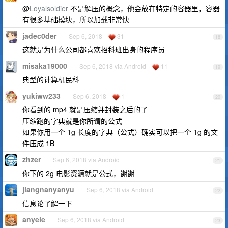
@
Loyalsoldier
不是解压的概念，他会放在特定的容器里，容器
有很多基础模块，所以加载非常快
jadec0der
Sep 6, 2018
31
18
这就是为什么公司都喜欢招科班出身的程序员
misaka19000
Sep 6, 2018 via Android
11
19
典型的计算机民科
yukiww233
Sep 6, 2018
1
20
你看到的 mp4 就是压缩并封装之后的了
压缩跑的字典就是你所谓的公式
如果你用一个 1g 长度的字典（公式）确实可以把一个 1g 的文
件压成 1B
zhzer
Sep 6, 2018 via Android
21
你下的 2g 电影资源就是公式，谢谢
jiangnanyanyu
Sep 6, 2018 via Android
22
信息论了解一下
anyele
Sep 6, 2018 via Android
23