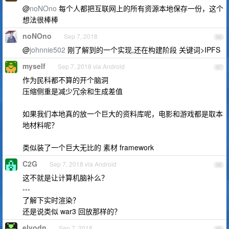
@
noNOno
每个人都把互联网上的所有资源本地保存一份，这个
想法很棒棒
noNOno
Sep 7, 2018
96
@
johnnie502
刚了解到的一个实现,还在构建阶段 关键词>IPFS
myself
Sep 7, 2018 via Android
97
作为民科都不算的开个脑洞
压缩侧重是减少冗余和生成差值
如果我们本地真的放一个巨大的资料库呢，电影和游戏都是取本
地材料呢？
类似装了一个巨大无比的 素材 framework
C2G
Sep 7, 2018 via Android
98
这不就是让计算机脑补么？
---
了解下实时渲染？
还是说类似 war3 回放那样的？
elvodn
Sep 7, 2018
99