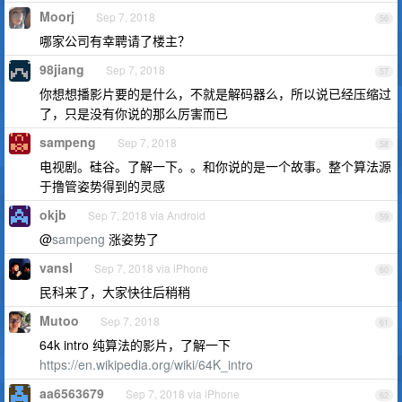
Moorj
Sep 7, 2018
56
哪家公司有幸聘请了楼主？
98jiang
Sep 7, 2018
57
你想想播影片要的是什么，不就是解码器么，所以说已经压缩过
了，只是没有你说的那么厉害而已
sampeng
Sep 7, 2018
58
电视剧。硅谷。了解一下。。和你说的是一个故事。整个算法源
于撸管姿势得到的灵感
okjb
Sep 7, 2018 via Android
59
@
sampeng
涨姿势了
vansl
Sep 7, 2018 via iPhone
60
民科来了，大家快往后稍稍
Mutoo
Sep 7, 2018
61
64k intro 纯算法的影片，了解一下
https://en.wikipedia.org/wiki/64K_intro
aa6563679
Sep 7, 2018 via iPhone
62