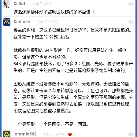
Xs0ul
Sep 7, 2018
93
这贴还顺便体现了鼓吹区块链的多不靠谱（
XinLake
Sep 7, 2018
94
楼主的构想，这么多已经说得很清楚了，信息不是无限压缩的。
我补充一下楼主的“公式”思路。
就像有些提到的 64K 影片一样，好像可以用算法产生一部电
影，但是这个也是不可能的。
64K 影片是图形技术，用了很多 3D 绘图、光影、粒子效果来产
生的，但是产生的内容有一定是计算机图形系统绘制出来的。
图形系统技术没法参数不可预测的、无规律的、无法描述的信
息，就像让显卡画个苹果轮廓还可以、上色也可以、那些都是矢
量、是图形。但是它没法生成一个真实的苹果不规则的轮廓、外
皮，这些信息必须要到自然界去拍摄，所以图形系统里有纹理，
用纹理贴图来让模型尽量逼真。
一个是图形，一个是图像，不是一回事。
johnnie502
Sep 7, 2018
2
95