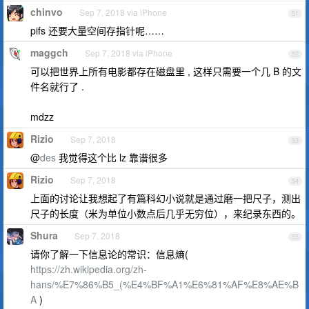
chinvo
Sep 7, 2018 via iPhone
51
pifs 还要大量空间存指针呢……
maggch
Sep 7, 2018 via iPhone
52
可以把世界上所有电影都存在磁盘里 , 这样只需要一个几 B 的文
件名就行了 .
mdzz
Rizio
Sep 7, 2018
53
@
des
我觉得这个比 lz 靠谱很多
Rizio
Sep 7, 2018
54
上面的讨论让我想起了有篇科幻小说就是通过磨一把尺子，测出
尺子的长度（米为单位小数点后几乎无穷位），来纪录东西的。
Shura
Sep 7, 2018
55
请你了解一下信息论的常识：信息熵(
https://zh.wikipedia.org/zh-
hans/%E7%86%B5_(%E4%BF%A1%E6%81%AF%E8%AE%B
A
)