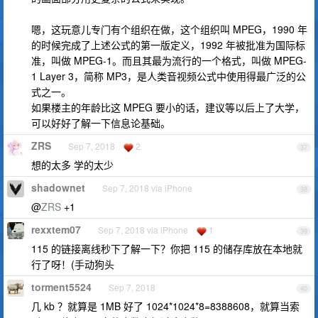
嗯，这玩意儿专门有个组织在做，这个组织叫 MPEG，1990 年
的时候完成了上述公式的第一版定义，1992 年被批准为国际标
准，叫做 MPEG-1。而且其最为流行的一个格式，叫做 MPEG-
1 Layer 3，简称 MP3，是人类音视频公式中使用得最广泛的公
式之一。
如果楼主的年龄比这 MPEG 要小的话，建议等以后上了大学，
可以好好了解一下信息论基础。
ZRS
Sep 7, 2018
2
37
想的太多 学的太少
shadownet
Sep 7, 2018 via iPhone
38
@
ZRS
+1
rexxtem07
Sep 7, 2018 via iPhone
1
39
115 的链接离线秒下了解一下？你把 115 的储存库放在本地就
行了呀！(手动狗头
torment5524
Sep 7, 2018
40
几 kb ？就算是 1MB 好了 1024*1024*8=8388608，就算当索