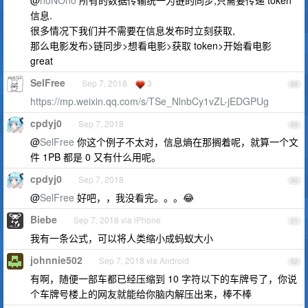
@
noNOno
所有的数据传输统一为链的同步,只需要传递 token
信息.
很多情况下我们并不需要在信息发布时立刻获取,
那么电影发布>链同步>想看电影>获取 token>开始看电影
great
SelFree
Sep 7, 2018
3
88
https://mp.weixin.qq.com/s/TSe_NlnbCy1vZL-jEDGPUg
cpdyj0
Sep 7, 2018
89
@
SelFree
你这个例子不太对，信息熵在那搁着呢，就算一个文
件 1PB 都是 0 又有什么用呢。
cpdyj0
Sep 7, 2018
90
@
SelFree
好吧，，我没看完。。。😂
Biebe
Sep 7, 2018 via iPhone
91
我有一条公式，可以将人类缩小成蚂蚁大小
johnnie502
Sep 7, 2018 via Android
92
有啊，随便一部车都已经压缩到 10 字符以下的车牌号了，你说
个车牌号楼上的网友就能给你脑内解压出来，棒不棒