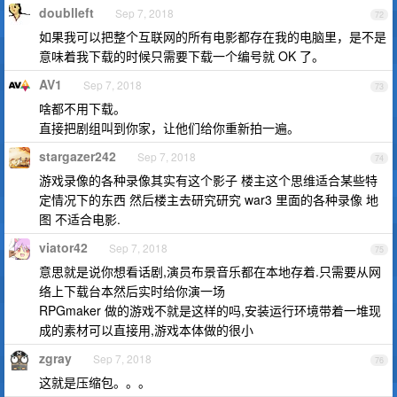
doublleft
Sep 7, 2018
72
如果我可以把整个互联网的所有电影都存在我的电脑里，是不是
意味着我下载的时候只需要下载一个编号就 OK 了。
AV1
Sep 7, 2018
73
啥都不用下载。
直接把剧组叫到你家，让他们给你重新拍一遍。
stargazer242
Sep 7, 2018
74
游戏录像的各种录像其实有这个影子 楼主这个思维适合某些特
定情况下的东西 然后楼主去研究研究 war3 里面的各种录像 地
图 不适合电影.
viator42
Sep 7, 2018
75
意思就是说你想看话剧,演员布景音乐都在本地存着.只需要从网
络上下载台本然后实时给你演一场
RPGmaker 做的游戏不就是这样的吗,安装运行环境带着一堆现
成的素材可以直接用,游戏本体做的很小
zgray
Sep 7, 2018
76
这就是压缩包。。。