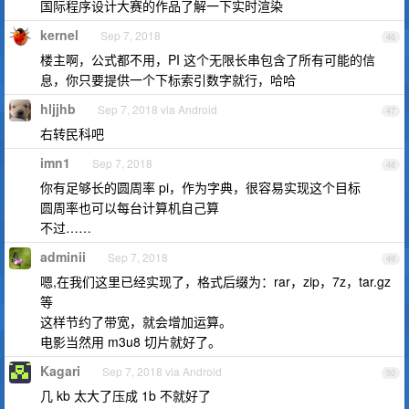
国际程序设计大赛的作品了解一下实时渲染
kernel
Sep 7, 2018
46
楼主啊，公式都不用，PI 这个无限长串包含了所有可能的信
息，你只要提供一个下标索引数字就行，哈哈
hljjhb
Sep 7, 2018 via Android
47
右转民科吧
imn1
Sep 7, 2018
48
你有足够长的圆周率 pi，作为字典，很容易实现这个目标
圆周率也可以每台计算机自己算
不过……
adminii
Sep 7, 2018
49
嗯,在我们这里已经实现了，格式后缀为：rar，zip，7z，tar.gz
等
这样节约了带宽，就会增加运算。
电影当然用 m3u8 切片就好了。
Kagari
Sep 7, 2018 via Android
50
几 kb 太大了压成 1b 不就好了