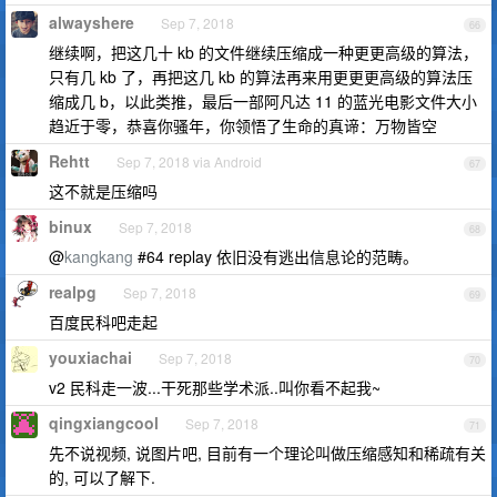
alwayshere
Sep 7, 2018
66
继续啊，把这几十 kb 的文件继续压缩成一种更更高级的算法，
只有几 kb 了，再把这几 kb 的算法再来用更更更高级的算法压
缩成几 b，以此类推，最后一部阿凡达 11 的蓝光电影文件大小
趋近于零，恭喜你骚年，你领悟了生命的真谛：万物皆空
Rehtt
Sep 7, 2018 via Android
67
这不就是压缩吗
binux
Sep 7, 2018
68
@
kangkang
#64 replay 依旧没有逃出信息论的范畴。
realpg
Sep 7, 2018
69
百度民科吧走起
youxiachai
Sep 7, 2018
70
v2 民科走一波...干死那些学术派..叫你看不起我~
qingxiangcool
Sep 7, 2018
71
先不说视频, 说图片吧, 目前有一个理论叫做压缩感知和稀疏有关
的, 可以了解下.