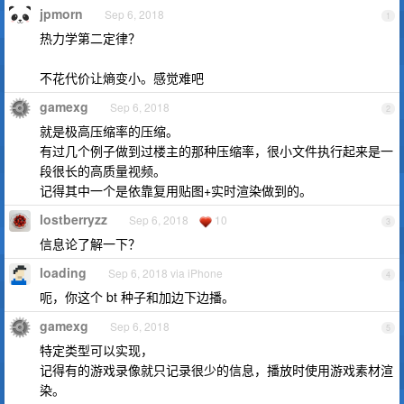
jpmorn
Sep 6, 2018
1
热力学第二定律？
不花代价让熵变小。感觉难吧
gamexg
Sep 6, 2018
2
就是极高压缩率的压缩。
有过几个例子做到过楼主的那种压缩率，很小文件执行起来是一
段很长的高质量视频。
记得其中一个是依靠复用贴图+实时渲染做到的。
lostberryzz
Sep 6, 2018
10
3
信息论了解一下？
loading
Sep 6, 2018 via iPhone
4
呃，你这个 bt 种子和加边下边播。
gamexg
Sep 6, 2018
5
特定类型可以实现，
记得有的游戏录像就只记录很少的信息，播放时使用游戏素材渲
染。