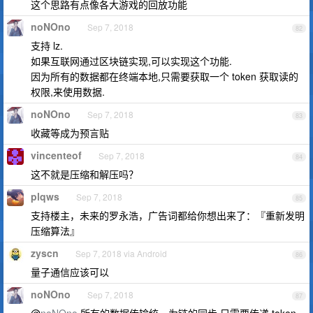
这个思路有点像各大游戏的回放功能
noNOno
Sep 7, 2018
82
支持 lz.
如果互联网通过区块链实现,可以实现这个功能.
因为所有的数据都在终端本地,只需要获取一个 token 获取读的
权限,来使用数据.
noNOno
Sep 7, 2018
83
收藏等成为预言贴
vincenteof
Sep 7, 2018
84
这不就是压缩和解压吗？
plqws
Sep 7, 2018
85
支持楼主，未来的罗永浩，广告词都给你想出来了：『重新发明
压缩算法』
zyscn
Sep 7, 2018 via Android
86
量子通信应该可以
noNOno
Sep 7, 2018
87