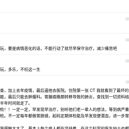
2
2
玩，要是病情恶化的话，不能行动了就尽早保守治疗，减少痛苦吧
2
玩，多乐，不枉这一生
2
查，加上去年疫情，最后逼他去医院。住院第一张 CT 我就看到了最坏的
能，最后只能去肿瘤科。胃腺癌晚期转移导致的肺炎，查找到一切资料结
半年时间就走了。
检！！一定一定，早发现早治疗，别听他们老一辈人的想法，等到病严重
检。不一定每年都做胃肠镜，起码定期体检能及早发现便潜血，进一步胃
我感触太大了，基本上每个病人都在坚持着，在这个科室的医生护士也都