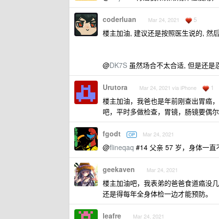
coderluan
5
Mar 24, 2021
楼主加油, 建议还是按照医生说的, 然
@
DK7S
虽然场合不太合适, 但是还是忍
Urutora
1
Mar 24, 2021 via iPhone
楼主加油，我爸也是年前刚查出胃癌，
吧，平时多做检查，胃镜，肠镜要偶尔
fgodt
Mar 24, 2021
OP
@
flineqaq
#14 父亲 57 岁，身体一
geekaven
Mar 24, 2021
楼主加油吧，我表弟的爸爸食道癌没几
还是得每年全身体检一边才能预防。
leafre
Mar 24, 2021