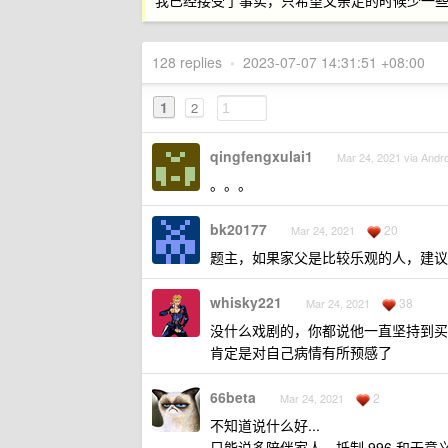
我已经接受了事实，只希望父亲走的时候少一
128 replies
•
2023-07-07 14:31:51 +08:00
1
2
qingfengxulai1
Mar 24, 2021 via Andro
。。。
bk20177
20
Mar 24, 2021
题主，如果家父是比较乐观的人，建议
whisky221
38
Mar 24, 2021
没什么戏剧的，你都说他一直坚持到买
肯定是对自己病情有所预感了
66beta
2
Mar 24, 2021
不知道说什么好...
只能说多陪伴家人，抵制 996 和无意