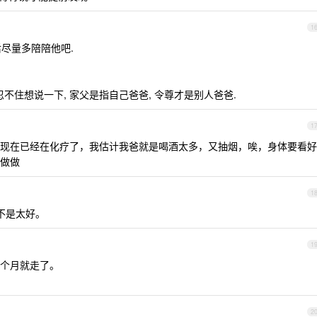
1
后尽量多陪陪他吧.
不住想说一下, 家父是指自己爸爸, 令尊才是别人爸爸.
1
现在已经在化疗了，我估计我爸就是喝酒太多，又抽烟，唉，身体要看好
做做
1
直不是太好。
1
个月就走了。
2