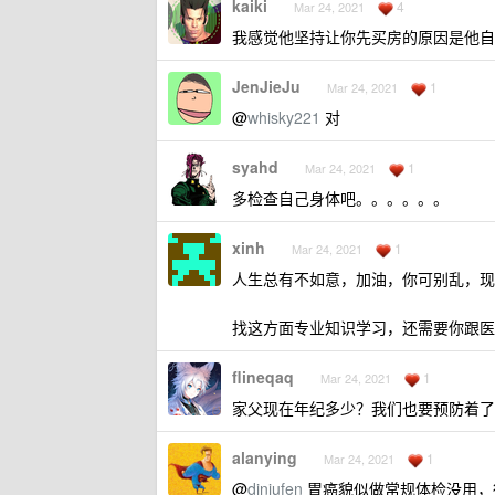
kaiki
4
Mar 24, 2021
我感觉他坚持让你先买房的原因是他自
JenJieJu
1
Mar 24, 2021
@
whisky221
对
syahd
1
Mar 24, 2021
多检查自己身体吧。。。。。。
xinh
1
Mar 24, 2021
人生总有不如意，加油，你可别乱，现
找这方面专业知识学习，还需要你跟医
flineqaq
1
Mar 24, 2021
家父现在年纪多少？我们也要预防着了
alanying
1
Mar 24, 2021
@
dinjufen
胃癌貌似做常规体检没用，