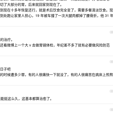
切了大部分的胃，后来就回家到现在了。
到现在十多年恢复还行，就是术后饮食完全变了，需要多餐清淡饮食。现
处跑让家里人担心，19 年被车撞了一次大腿肉都掉了腰骨折，他 31 
2
的治疗。
还看微博上一个大 v 去做胃镜体检，年纪差不多了就有必要做风险防范
3
日子吧
的时候遭多少罪，有的人很痛快一下就没了，有的人很痛苦在病床上煎熬
3
能挺这么久，这基本都算治愈了。
3