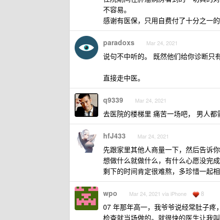
不容易。
感谢有医保，只用自费付了十分之一的
paradoxs
Mar 24, 2021
说句不中听的。 既然他们给你诊断只有
直接走中医。
q9339
Mar 24, 2021
去医院的楼梯里 痛苦一场吧， 男人
hfJ433
Mar 24, 2021
先跟家里其他人商量一下，然后告诉你
想做什么就做什么，有什么心愿没完成
剩下的时间肯定很难熬，多珍惜一起相
wpo
8
Mar 24, 2021 via iPhone
07 年那年高一，我爷爷说经常肚子
检查就当场做的。就很快的医生让我叫