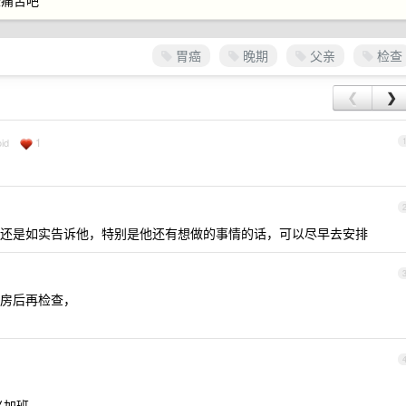
些痛苦吧
胃癌
晚期
父亲
检查
❮
❯
1
id
还是如实告诉他，特别是他还有想做的事情的话，可以尽早去安排
房后再检查，
义加班