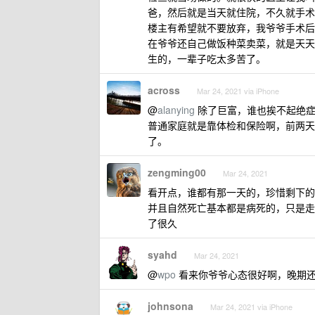
爸，然后就是当天就住院，不久就手术
楼主有希望就不要放弃，我爷爷手术后
在爷爷还自己做饭种菜卖菜，就是天天到
生的，一辈子吃太多苦了。
across
Mar 24, 2021 via iPhone
@
alanying
除了巨富，谁也挨不起绝症
普通家庭就是靠体检和保险啊，前两天
了。
zengming00
Mar 24, 2021
看开点，谁都有那一天的，珍惜剩下的
并且自然死亡基本都是病死的，只是走
了很久
syahd
Mar 24, 2021
@
wpo
看来你爷爷心态很好啊，晚期还
johnsona
Mar 24, 2021 via iPhone