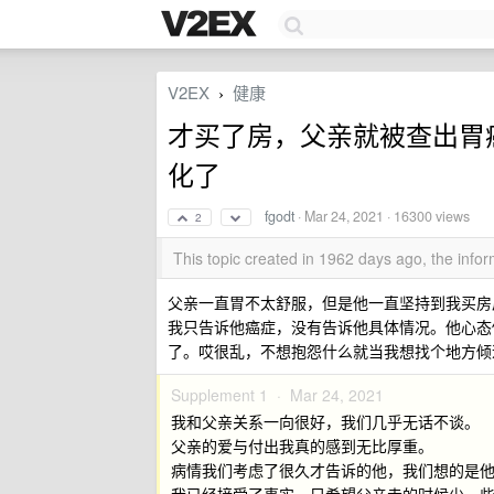
V2EX
健康
›
才买了房，父亲就被查出胃
化了
fgodt
·
Mar 24, 2021
· 16300 views
2
This topic created in 1962 days ago, the inf
父亲一直胃不太舒服，但是他一直坚持到我买房
我只告诉他癌症，没有告诉他具体情况。他心态倒
了。哎很乱，不想抱怨什么就当我想找个地方倾
Supplement 1 ·
Mar 24, 2021
我和父亲关系一向很好，我们几乎无话不谈。
父亲的爱与付出我真的感到无比厚重。
病情我们考虑了很久才告诉的他，我们想的是