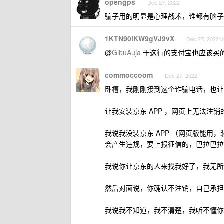
opengps
Dec 27, 2022
骗子用的明显是心理战术，谁都有脑子
1KTN90lKW9gVJ9vX
Dec 27, 2022 v
@
GibuAuja
干这行的支付宝也应该买
commoccoom
Dec 27, 2022
卧槽，我刚刚接到这个诈骗电话，也让
让我安装京东 APP ，网页上无法注销
我说我没装京东 APP （网页版能
会产生违规，要上报征信的，巴拉巴拉
我说你让京东的人来找我好了，我无所
然后对面说，你确认不注销，自己承担
我说我不知道，我不清楚，我听不懂你