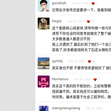
goodryb
1
Dec 27, 2022
日常反诈宣传还是要讲一下，我看到相
fregie
12
Dec 27, 2022
这个套路核心就是快,诱导你做一些与
诱导下你也没时间思考就做完了整个操
大多数普通人都意识不到
我上次遇到了,最后扒到了他们一个自
容易了,好多都是钱转光了后还从微粒
gyinbj
38
Dec 27, 2022
其实谁也不想 不要责怪老婆就好了 
Hurriance
5
Dec 27, 2022
其实这个真的防不胜防的，之前有警察
钱就骗不到，其实他还可以骗你网贷。
何优势。骗术是基于社会工程学的，跟
xiangxiangxiang
Dec 27, 2022