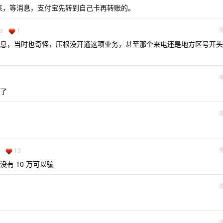
回来，等消息，支付宝先转到自己卡再转账的。
1
d
息，当时也奇怪，压根没开通这项业务，甚至那个来电还是地方区号开头
了
13
有 10 万可以骗