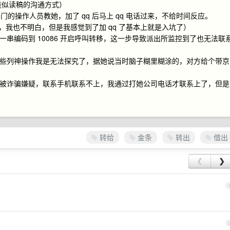
类似读稿的沟通方式）
门的操作人员教她，加了 qq 后马上 qq 电话过来，不给时间反应。
情，我也不明白，但是我感觉到了加 qq 了基本上就是入坑了）
一串编码到 10086 开启呼叫转移，这一步导致派出所监控到了也无法联
一些列神操作我是无法探究了，据她说当时脑子糊里糊涂的，对方给个带京
信被诈骗嫌疑，联系手机联系不上，我通过打她公司电话才联系上了，但是
转给
金条
转出
借出
❮
❯