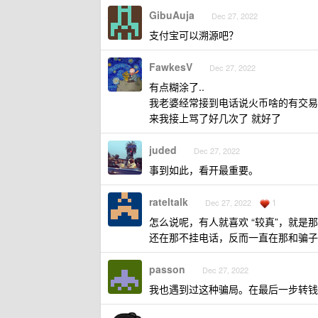
GibuAuja
Dec 27, 2022
支付宝可以溯源吧？
FawkesV
Dec 27, 2022
有点糊涂了..
我老婆经常接到电话说火币啥的有交易风险.
来我接上骂了好几次了 就好了
juded
Dec 27, 2022
事到如此，看开最重要。
rateltalk
1
Dec 27, 2022
怎么说呢，有人就喜欢 “较真”，就
还在那不挂电话，反而一直在那和骗子
passon
Dec 27, 2022
我也遇到过这种骗局。在最后一步转钱的