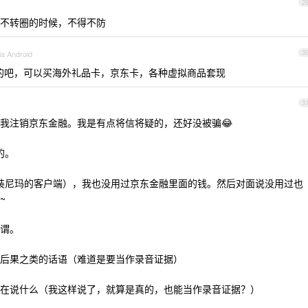
2
不转圈的时候，不得不防
ia Android
3
的吧，可以买海外礼品卡，京东卡，各种虚拟商品套现
3
我注销京东金融。我是有点将信将疑的，还好没被骗😂
的。
用，装尼玛的客户端），我也没用过京东金融里面的钱。然后对面说没用过也
~
谓。
后果之类的话语（难道是要当作录音证据）
在说什么（我这样说了，就算是真的，也能当作录音证据？）