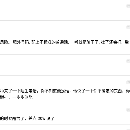
2
2
.. 境外号码, 配上不标准的普通话, 一听就是骗子了. 挂了还会打.. 后
2
2
是那种来了一个陌生电话，你不知道他是谁，他说了一个你不确定的东西，你
掰扯，一步步沦陷。
2
时候醒悟了，差点 20w 没了