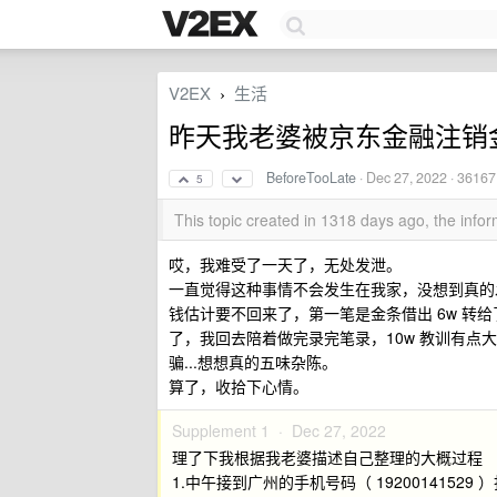
V2EX
生活
›
昨天我老婆被京东金融注销金
BeforeTooLate
·
Dec 27, 2022
· 36167
5
This topic created in 1318 days ago, the inf
哎，我难受了一天了，无处发泄。
一直觉得这种事情不会发生在我家，没想到真的
钱估计要不回来了，第一笔是金条借出 6w 转
了，我回去陪着做完录完笔录，10w 教训有点大
骗...想想真的五味杂陈。
算了，收拾下心情。
Supplement 1 ·
Dec 27, 2022
理了下我根据我老婆描述自己整理的大概过程
1.中午接到广州的手机号码（ 19200141