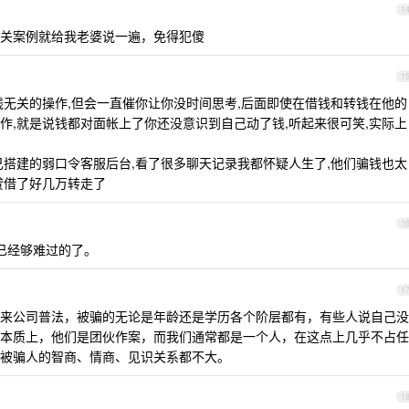
1
关案例就给我老婆说一遍，免得犯傻
1
钱无关的操作,但会一直催你让你没时间思考,后面即使在借钱和转钱在他的
作,就是说钱都对面帐上了你还没意识到自己动了钱,听起来很可笑,实际上
己搭建的弱口令客服后台,看了很多聊天记录我都怀疑人生了,他们骗钱也太
贷借了好几万转走了
1
她已经够难过的了。
1
来公司普法，被骗的无论是年龄还是学历各个阶层都有，有些人说自己没
本质上，他们是团伙作案，而我们通常都是一个人，在这点上几乎不占任
被骗人的智商、情商、见识关系都不大。
1