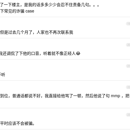
了一下楼主，是我的话多多少少会忍不住责备几句。。。
常见的诈骗 case
1
但是过去几个月了，人家也不再次联系我
2
我还调侃了下他的口音，听着就不像正经人😂
2
不听
2
到位，普通话都说不好，我直接给他骂了一顿，然后他说了句 mmp ，把
2
平时应该不会被骗。