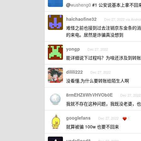
@
wusheng0
#1 公安说基本上拿不
haichaofine32
Dec 27, 2022 via Androi
难怪之前也接到过去注销京东金条的消
的来电。居然是诈骗真没想到
yongp
Dec 27, 2022
能详细说下过程吗？为啥还涉及到转账
dilili222
Dec 27, 2022
没看懂,为什么要转账给陌生人啊
8rmEHZ8WhVHVOb0E
Dec 27, 2022
我就不存在这种问题，我既没老婆，也没
googlefans
1
Dec 27, 2022
就算被骗 100w 也要不回来
undefined8