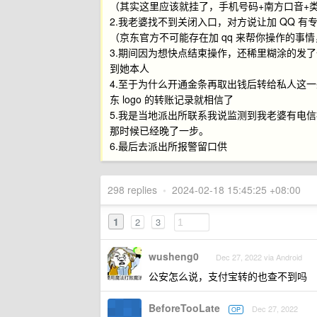
（其实这里应该就挂了，手机号码+南方口音+
2.我老婆找不到关闭入口，对方说让加 QQ 有专
（京东官方不可能存在加 qq 来帮你操作的事
3.期间因为想快点结束操作，还稀里糊涂的发了
到她本人
4.至于为什么开通金条再取出钱后转给私人这
东 logo 的转账记录就相信了
5.我是当地派出所联系我说监测到我老婆有电
那时候已经晚了一步。
6.最后去派出所报警留口供
298 replies
•
2024-02-18 15:45:25 +08:00
1
2
3
wusheng0
Dec 27, 2022 via Android
公安怎么说，支付宝转的也查不到吗
BeforeTooLate
Dec 27, 2022
OP