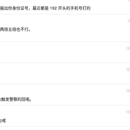
出你身份证号，最近都是 192 开头的手机号打的
两倍五倍也不行。
1
1
1
能会触发警察的回电。
1
为戒