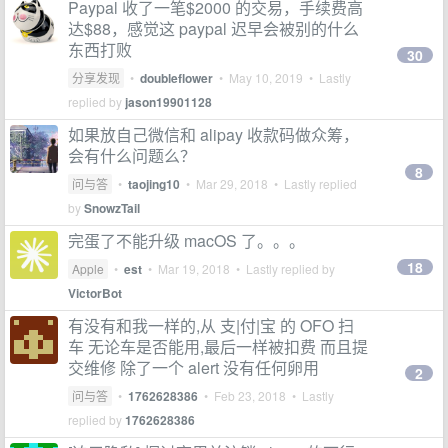
Paypal 收了一笔$2000 的交易，手续费高
达$88，感觉这 paypal 迟早会被别的什么
东西打败
30
分享发现
•
doubleflower
•
May 10, 2019
• Lastly
replied by
jason19901128
如果放自己微信和 alipay 收款码做众筹，
会有什么问题么？
8
问与答
•
taojing10
•
Mar 29, 2018
• Lastly replied
by
SnowzTail
完蛋了不能升级 macOS 了。。。
18
Apple
•
est
•
Mar 19, 2018
• Lastly replied by
VictorBot
有没有和我一样的,从 支|付|宝 的 OFO 扫
车 无论车是否能用,最后一样被扣费 而且提
交维修 除了一个 alert 没有任何卵用
2
问与答
•
1762628386
•
Feb 23, 2018
• Lastly
replied by
1762628386