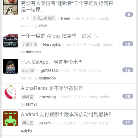
有没有人觉得有"迎新春"三个字的图标简直
是一坨屎..
8
1
全球工单系统
•
freed
•
Jan 9, 2019
• Lastly
replied by
zifuir
一年一度的 Alipay 炫富单，出来了。
10
分享创造
•
HarveyLiu
•
Jan 9, 2019
• Lastly replied
by
dabaibai
已入 SetApp，闲置半价出售
16
macOS
•
g67261831
•
Oct 25, 2018
• Lastly
replied by
doubletoo
AlphaRacks 是不是退款很难
10
问与答
•
crazybug
•
Mar 23, 2019
• Lastly replied
by
FRYYI
Android 支付寶哪个版本冷启动付钱最快？
17
问与答
•
param
•
Jul 30, 2018
• Lastly replied by
szlytlyt