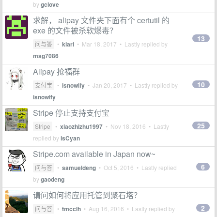
by
gclove
求解， alipay 文件夹下面有个 certutil 的
exe 的文件被杀软爆毒？
13
问与答
•
kiari
•
Mar 18, 2017
• Lastly replied by
msg7086
Alipay 抢福群
10
支付宝
•
isnowify
•
Jan 20, 2017
• Lastly replied by
isnowify
Stripe 停止支持支付宝
25
Stripe
•
xiaozhizhu1997
•
Nov 18, 2016
• Lastly
replied by
isCyan
Stripe.com available in Japan now~
6
问与答
•
samueldeng
•
Oct 5, 2016
• Lastly replied
by
gaodeng
请问如何将应用托管到聚石塔？
2
问与答
•
tmcclh
•
Aug 16, 2016
• Lastly replied by