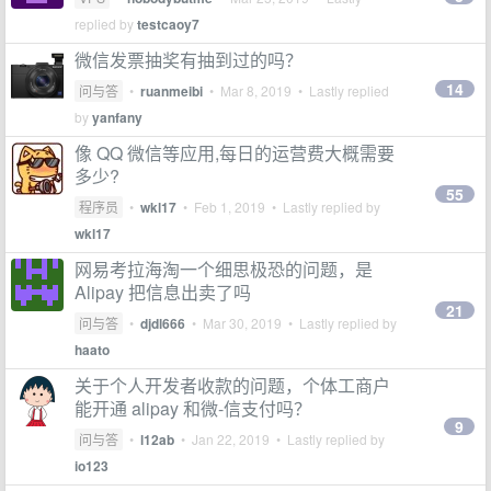
replied by
testcaoy7
微信发票抽奖有抽到过的吗？
14
问与答
•
ruanmeibi
•
Mar 8, 2019
• Lastly replied
by
yanfany
像 QQ 微信等应用,每日的运营费大概需要
多少?
55
程序员
•
wkl17
•
Feb 1, 2019
• Lastly replied by
wkl17
网易考拉海淘一个细思极恐的问题，是
Alipay 把信息出卖了吗
21
问与答
•
djdl666
•
Mar 30, 2019
• Lastly replied by
haato
关于个人开发者收款的问题，个体工商户
能开通 alipay 和微-信支付吗？
9
问与答
•
l12ab
•
Jan 22, 2019
• Lastly replied by
io123