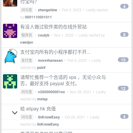
付宝吗？
4
问与答
•
zhangshine
•
Feb 3, 2023
• Lastly replied
by
0001110001011
有没人做过软件类的在线外贸站
8
程序员
•
csulyb
•
Nov 1, 2022
• Lastly replied by
cweijan
支付宝内所有的小程序都打不开...
15
支付宝
•
morethansean
•
Feb 6, 2023
• Lastly
replied by
psklf
请帮忙推荐一个合适的 vps ，无论小众与
否，最好支持 paypal 支付。
12
问与答
•
v2000000001ex
•
Nov 28, 2021
• Lastly
replied by
melsp
给 alipay hk 充值
4
问与答
•
linKnowEasy
•
Oct 26, 2021
• Lastly
replied by
linKnowEasy