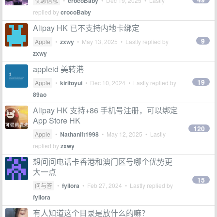
优惠信息
•
crocoBaby
•
Dec 19, 2025
• Lastly
replied by
crocoBaby
Alipay HK 已不支持内地卡绑定
9
Apple
•
zxwy
•
May 13, 2025
• Lastly replied by
zxwy
appleid 美转港
19
Apple
•
kiritoyui
•
Dec 10, 2024
• Lastly replied by
89ao
Alipay HK 支持+86 手机号注册，可以绑定
App Store HK
120
Apple
•
NathanIft1998
•
May 12, 2025
• Lastly
replied by
zxwy
想问问电话卡香港和澳门区号哪个优势更
大一点
15
问与答
•
fyilora
•
Feb 27, 2024
• Lastly replied by
fyilora
有人知道这个目录是放什么的嘛？