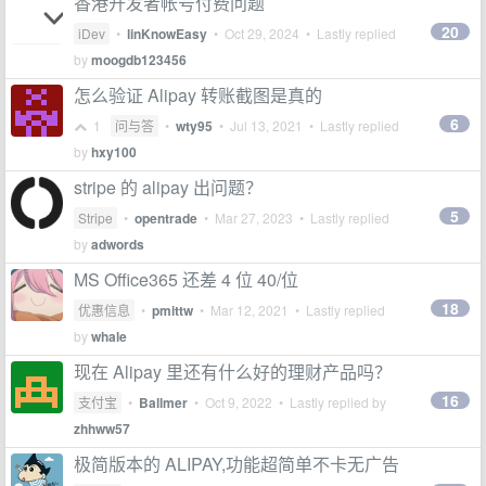
香港开发者帐号付费问题
20
iDev
•
linKnowEasy
•
Oct 29, 2024
• Lastly replied
by
moogdb123456
怎么验证 Alipay 转账截图是真的
6
1
问与答
•
wty95
•
Jul 13, 2021
• Lastly replied
by
hxy100
stripe 的 alipay 出问题？
5
Stripe
•
opentrade
•
Mar 27, 2023
• Lastly replied
by
adwords
MS Office365 还差 4 位 40/位
18
优惠信息
•
pmittw
•
Mar 12, 2021
• Lastly replied
by
whale
现在 Alipay 里还有什么好的理财产品吗？
16
支付宝
•
Ballmer
•
Oct 9, 2022
• Lastly replied by
zhhww57
极简版本的 ALIPAY,功能超简单不卡无广告