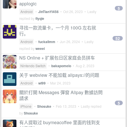
applogic
5
Android
•
JinTianYi456
•
Oct 26, 2023
• Lastly
replied by
flyqie
寻找一款流量卡，一个月 100G 左右就
行。
52
Android
•
fuckallmm
•
Jun 26, 2024
• Lastly
replied by
weeei
NS Online + 扩展包日区家庭会员拼车
Nintendo Switch
•
bakapomelo
•
Aug 2, 2023
关于 webview 不能加载 alipays://的问题
Android
•
wl99
•
Mar 24, 2023
關於打開 Messages 彈窗 Alipay 數據訪問
請求
5
iPhone
•
Shosuke
•
Feb 13, 2023
• Lastly replied
by
Shosuke
有人提取过 buymeacoffee 里面的钱到支