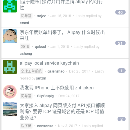
[迫于隐私] 探讨弃用并注销 alipay 的可行
性
40
问与答
•
xcjzv
•
Jan 16, 2018
• Lastly replied by
ctsed
京东年度账单出来了， Alipay 什么时候出
来哇
21
2018
•
qcloud
•
Jan 1, 2018
• Lastly replied by
ashong
alipay local service keychain
1
全球工单系统
•
galenzhao
•
Dec 25, 2017
• Lastly
replied by
janxin
我发现 iPhone 上不能使用 zhi token
问与答
•
SlipStupig
•
Dec 24, 2017
大家接入 alipay 网页版支付 API 接口都顺
利吗? 要得 ICP 证是域名的还是 ICP 增值
业务证?
2
程序员
•
nonsense
•
Nov 3, 2017
• Lastly replied