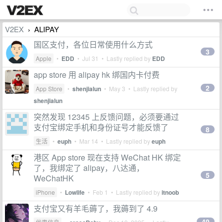
V2EX
ALIPAY
›
国区支付，各位日常使用什么方式
3
Apple
•
EDD
•
Jul 31
• Lastly replied by
EDD
app store 用 alipay hk 绑国内卡付费
2
App Store
•
shenjialun
•
May 3
• Lastly replied by
shenjialun
突然发现 12345 上反馈问题，必须要通过
支付宝绑定手机和身份证号才能反馈了
8
生活
•
euph
•
Mar 14
• Lastly replied by
euph
港区 App store 现在支持 WeChat HK 绑定
了，我绑定了 alipay，八达通，
5
WeChatHK
iPhone
•
Lowlife
•
Feb 1
• Lastly replied by
itnoob
支付宝又有羊毛薅了，我薅到了 4.9
49