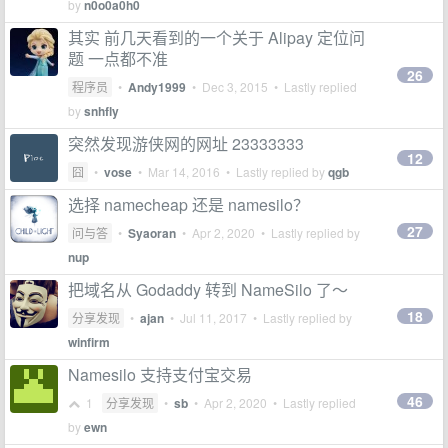
by
n0o0a0h0
其实 前几天看到的一个关于 Alipay 定位问
题 一点都不准
26
程序员
•
Andy1999
•
Dec 3, 2015
• Lastly replied
by
snhfly
突然发现游侠网的网址 23333333
12
囧
•
vose
•
Mar 14, 2016
• Lastly replied by
qgb
选择 namecheap 还是 namesilo？
27
问与答
•
Syaoran
•
Apr 2, 2020
• Lastly replied by
nup
把域名从 Godaddy 转到 NameSilo 了～
18
分享发现
•
ajan
•
Jul 11, 2017
• Lastly replied by
winfirm
Namesilo 支持支付宝交易
46
1
分享发现
•
sb
•
Apr 2, 2020
• Lastly replied
by
ewn