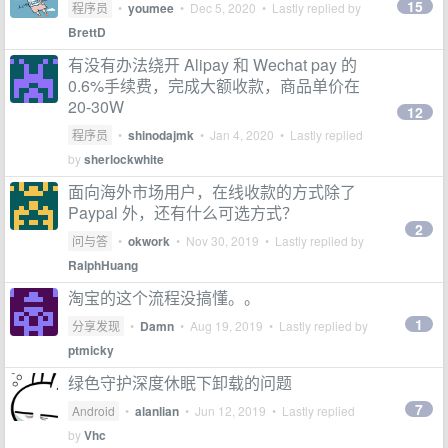
15
程序员
•
youmee
•
Dec 5, 2020
• Lastly replied by
BrettD
有没有办法绕开 Alipay 和 Wechat pay 的
0.6%手续费，完成大额收款，商品单价在
20-30W
12
程序员
•
shinodajmk
•
Jan 4, 2020
• Lastly replied
by
sherlockwhite
面向海外市场用户，在线收款的方式除了
Paypal 外，还有什么可选方式？
2
问与答
•
okwork
•
Nov 30, 2019
• Lastly replied by
RalphHuang
淘宝的这个流程没搞懂。。
1
分享发现
•
Damn
•
Aug 19, 2019
• Lastly replied by
ptmicky
绿色守护深度休眠下卸载的问题
7
Android
•
alanlian
•
Jun 12, 2019
• Lastly replied
by
Vhc