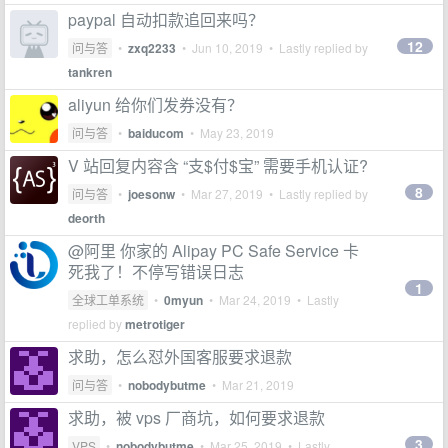
paypal 自动扣款追回来吗？
12
问与答
•
zxq2233
•
Jun 10, 2019
• Lastly replied by
tankren
aliyun 给你们发券没有？
问与答
•
baiducom
•
May 23, 2019
V 站回复内容含 “支$付$宝” 需要手机认证?
8
问与答
•
joesonw
•
Mar 27, 2019
• Lastly replied by
deorth
@阿里 你家的 Alipay PC Safe Service 卡
死我了！不停写错误日志
1
全球工单系统
•
0myun
•
Mar 24, 2019
• Lastly
replied by
metrotiger
求助，怎么怼外国客服要求退款
问与答
•
nobodybutme
•
Mar 21, 2019
求助，被 vps 厂商坑，如何要求退款
3
VPS
•
nobodybutme
•
Mar 25, 2019
• Lastly