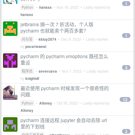
1
Python
•
hanssx
•
Nov 16, 2022
• Lastly replied by
hanssx
jetbrains 搞一次 7 折活动，个人版
pycharm 也就能卖个两百多套？
1
问与答
•
kkiuy2874
•
Dec 9, 2022
• Lastly replied
by
pocarisweat
pycharm 的 pycharm.vmoptions 路径怎么
重设
3
程序员
•
severusva
•
Nov 7, 2022
• Lastly replied
by
knightdf
最近使用 pycharm 时候发现一个很奇怪的
问题.
12
Python
•
Allonsy
•
Oct 30, 2022
• Lastly replied by
Allonsy
pycharm 连接远程 jupyter 会自动去除 url
里的下划线
2
全球工单系统
•
•
Oct 25, 2022
• Lastly