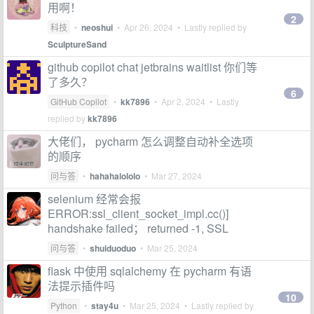
用啊！
2
科技
•
neoshui
•
Apr 26, 2024
• Lastly replied by
SculptureSand
github copilot chat jetbrains waitlist 你们等
了多久？
6
GitHub Copilot
•
kk7896
•
Apr 2, 2024
• Lastly
replied by
kk7896
大佬们， pycharm 怎么调整自动补全选项
的顺序
问与答
•
hahahalololo
•
Mar 27, 2024
selenium 经常会报
ERROR:ssl_client_socket_impl.cc()]
handshake failed； returned -1, SSL
问与答
•
shuiduoduo
•
Mar 25, 2024
flask 中使用 sqlalchemy 在 pycharm 有语
法提示插件吗
10
Python
•
stay4u
•
Mar 25, 2024
• Lastly replied by