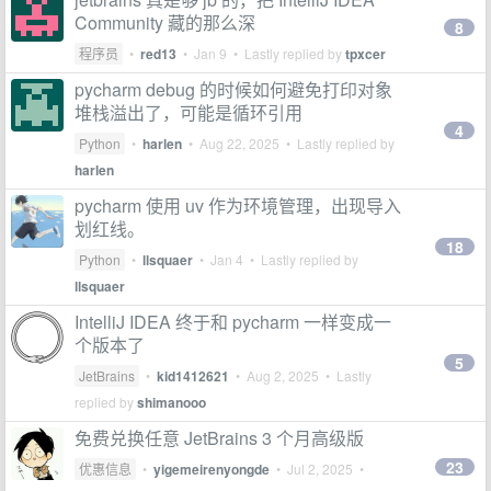
Community 藏的那么深
8
程序员
•
red13
•
Jan 9
• Lastly replied by
tpxcer
pycharm debug 的时候如何避免打印对象
堆栈溢出了，可能是循环引用
4
Python
•
harlen
•
Aug 22, 2025
• Lastly replied by
harlen
pycharm 使用 uv 作为环境管理，出现导入
划红线。
18
Python
•
llsquaer
•
Jan 4
• Lastly replied by
llsquaer
IntelliJ IDEA 终于和 pycharm 一样变成一
个版本了
5
JetBrains
•
kid1412621
•
Aug 2, 2025
• Lastly
replied by
shimanooo
免费兑换任意 JetBrains 3 个月高级版
23
优惠信息
•
yigemeirenyongde
•
Jul 2, 2025
•