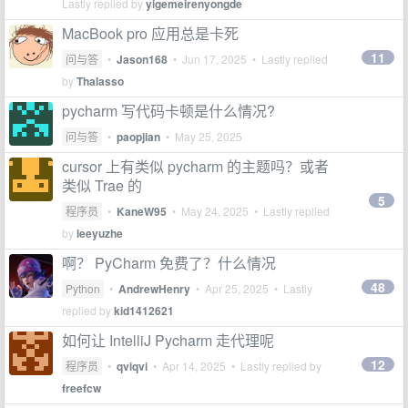
Lastly replied by
yigemeirenyongde
MacBook pro 应用总是卡死
11
问与答
•
Jason168
•
Jun 17, 2025
• Lastly replied
by
Thalasso
pycharm 写代码卡顿是什么情况?
问与答
•
paopjian
•
May 25, 2025
cursor 上有类似 pycharm 的主题吗？或者
类似 Trae 的
5
程序员
•
KaneW95
•
May 24, 2025
• Lastly replied
by
leeyuzhe
啊？ PyCharm 免费了？什么情况
48
Python
•
AndrewHenry
•
Apr 25, 2025
• Lastly
replied by
kid1412621
如何让 IntelliJ Pycharm 走代理呢
12
程序员
•
qviqvi
•
Apr 14, 2025
• Lastly replied by
freefcw