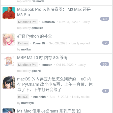
replied by
Belmode
MacBook Pro 选购决赛圈： M2 Max 还是
M3 Pro
40
MacBook Pro
•
SimonDC
•
Nov 23, 2023
• Lastly
replied by
qbmiller
好奇 Python 的补全
2
Python
•
PowerDi
•
Sep 28, 2023
• Lastly replied
by
molika
MBP M2 13 吋 内存 8G 够吗
30
MacBook Pro
•
lemoon
•
Oct 10, 2023
• Lastly
replied by
giserd
macOS 的内存压力是怎么判断的， 8G 内
存 PyCharm 改个小东西，上午一直黄，休
息了下，下午打开变绿了
1
macOS
•
noahhhh
•
Sep 16, 2023
• Lastly replied
by
muntoya
M1 Mac 使用 JetBrains 系列产品(如