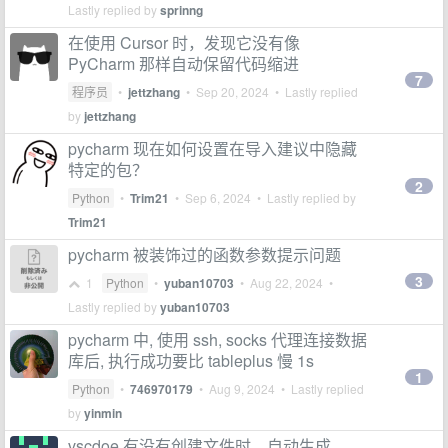
Lastly replied by
sprinng
在使用 Cursor 时，发现它没有像
PyCharm 那样自动保留代码缩进
7
程序员
•
jettzhang
•
Sep 20, 2024
• Lastly replied
by
jettzhang
pycharm 现在如何设置在导入建议中隐藏
特定的包？
2
Python
•
Trim21
•
Sep 6, 2024
• Lastly replied by
Trim21
pycharm 被装饰过的函数参数提示问题
3
1
Python
•
yuban10703
•
Aug 22, 2024
•
Lastly replied by
yuban10703
pycharm 中, 使用 ssh, socks 代理连接数据
库后, 执行成功要比 tableplus 慢 1s
1
Python
•
746970179
•
Aug 9, 2024
• Lastly replied
by
yinmin
vscdoe 有没有创建文件时，自动生成