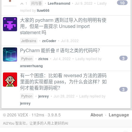
10
1
问与答
•
LeeReamond
•
Jul 9, 2022
• Lastly
replied by
liuw666
大家的 pycharm 遇到过导入的包明明有使
用，但是一直提示 Unused import
statement 吗
JetBrains
•
zxCoder
•
Jul 8, 2022
PyCharm 能折叠 if 语句之类的代码吗？
3
Python
•
zictos
•
Jul 4, 2022
• Lastly replied by
answerhuang
有一个困惑：比如看 reversed 方法的源码
里面的实现都是 pass，为什么会这样？如
何才能看到源码呢？
3
Python
•
jenrey
•
Jun 28, 2022
• Lastly replied by
jenrey
© 2026 V2EX · 112ms · 3.9.8.5
About
·
Language
Ai2You 智友社，让更多的人用上更好的AI