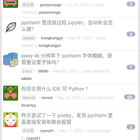
2
问与答
•
paststrange
•
Jun 16, 2023
• Lastly
replied by
paststrange
pycharm 里连接远程 jupyter，自动补全怎
么搞？
2
Jupyter
•
kongkongye
•
May 25, 2023
• Lastly
replied by
kongkongye
sway 4k 分辨率下 pycharm 字体模糊，是
需要设置字体吗？
7
Linux
•
idblife
•
May 24, 2023
• Lastly replied by
idblife
你现在用什么 IDE 写 Python ？
20
OpenAI
•
foveal
•
May 18, 2023
• Lastly replied by
lixuanyy
昨天尝试了一下 poetry，发现 pycharm 里
面直接安装依赖会报错
2
问与答
•
ryanz91
•
May 11, 2023
• Lastly replied
by
ryanz91