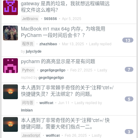
gateway 是真的垃圾，我就想远程编辑远
程文件这么难吗？
JetBrains
•
565656
•
Apr 5, 2025
MacBook m1 max 64g 内存，为啥我用
PyCharm 一段时间后会卡？？
13
程序员
•
zhazhibao
•
Mar 13, 2025
• Lastly replied
by
julyclyde
pycharm 的高亮显示是不是有问题
7
Python
•
gegeligegeligo
•
Feb 27, 2025
• Lastly
replied by
gegeligegeligo
本人遇到了非常棘手奇怪的关于“注释”ctrl+/
快捷键失灵？无法绑定？的问题。
5
问与答
•
wolffcat
•
Jun 11
• Lastly replied by
imbian
本人遇到了非常奇怪的关于“注释”ctrl+/ 快
捷键问题，需要大佬们指点一二。
3
JavaScript
•
wolffcat
•
Feb 26, 2025
• Lastly