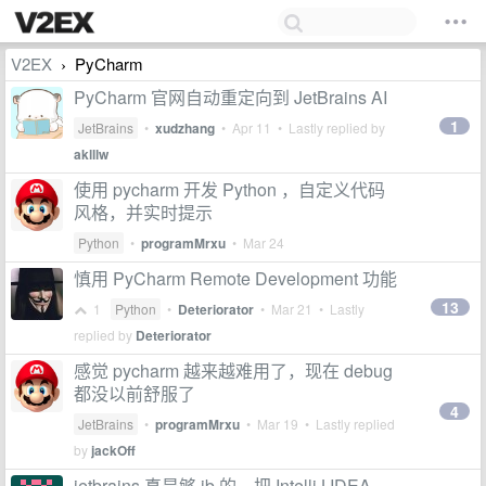
V2EX
PyCharm
›
PyCharm 官网自动重定向到 JetBrains AI
1
JetBrains
•
xudzhang
•
Apr 11
• Lastly replied by
aklllw
使用 pycharm 开发 Python ，自定义代码
风格，并实时提示
Python
•
programMrxu
•
Mar 24
慎用 PyCharm Remote Development 功能
13
1
Python
•
Deteriorator
•
Mar 21
• Lastly
replied by
Deteriorator
感觉 pycharm 越来越难用了，现在 debug
都没以前舒服了
4
JetBrains
•
programMrxu
•
Mar 19
• Lastly replied
by
jackOff
jetbrains 真是够 jb 的，把 IntelliJ IDEA