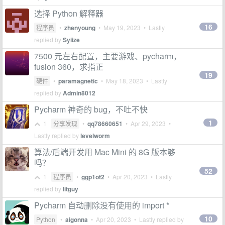
选择 Python 解释器
16
程序员
•
zhenyoung
•
May 19, 2023
• Lastly
replied by
Syiize
7500 元左右配置，主要游戏、pycharm，
fusion 360，求指正
19
硬件
•
paramagnetic
•
May 18, 2023
• Lastly
replied by
Admin8012
Pycharm 神奇的 bug，不吐不快
1
1
分享发现
•
qq78660651
•
Apr 29, 2023
•
Lastly replied by
levelworm
算法/后端开发用 Mac Mini 的 8G 版本够
吗？
52
1
程序员
•
ggp1ot2
•
Apr 20, 2023
• Lastly
replied by
litguy
Pycharm 自动删除没有使用的 import *
10
Python
•
aigonna
•
Apr 20, 2023
• Lastly replied by