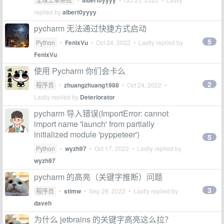
albert0yyyy
replied by
albert0yyyy
pycharm 无法通过快捷方式启动
5
Python
•
FenixVu
•
Oct 24, 2022
• Lastly replied by
FenixVu
使用 Pycharm 你们会卡么
2
程序员
•
zhuangzhuang1988
•
Oct 24, 2022
•
Lastly replied by
Deteriorator
pycharm 导入错误(ImportError: cannot
import name 'launch' from partially
initialized module 'pyppeteer')
5
Python
•
wyzh97
•
Oct 17, 2022
• Lastly replied by
wyzh97
pycharm 的高亮（关键字推断）问题
3
程序员
•
stimw
•
Sep 28, 2022
• Lastly replied by
daveh
为什么 jetbrains 的关键字高亮这么拉？