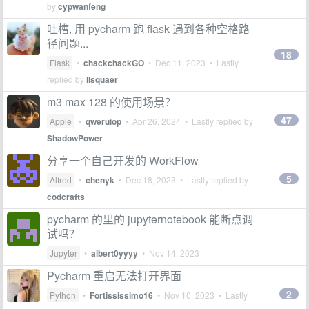
by
cypwanfeng
吐槽, 用 pycharm 跑 flask 遇到各种空格路
径问题...
18
Flask
•
chackchackGO
•
Dec 11, 2023
• Lastly
replied by
llsquaer
m3 max 128 的使用场景？
47
Apple
•
qweruiop
•
Apr 26, 2024
• Lastly replied by
ShadowPower
分享一个自己开发的 WorkFlow
5
Alfred
•
chenyk
•
Dec 18, 2023
• Lastly replied by
codcrafts
pycharm 的里的 jupyternotebook 能断点调
试吗？
Jupyter
•
albert0yyyy
•
Nov 14, 2023
Pycharm 重启无法打开界面
2
Python
•
Fortississimo16
•
Nov 10, 2023
• Lastly