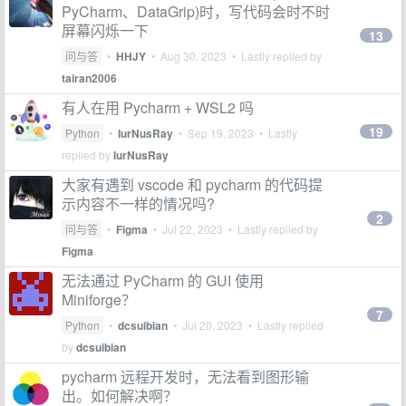
PyCharm、DataGrip)时，写代码会时不时
屏幕闪烁一下
13
问与答
•
HHJY
•
Aug 30, 2023
• Lastly replied by
tairan2006
有人在用 Pycharm + WSL2 吗
19
Python
•
IurNusRay
•
Sep 19, 2023
• Lastly
replied by
IurNusRay
大家有遇到 vscode 和 pycharm 的代码提
示内容不一样的情况吗?
2
问与答
•
Figma
•
Jul 22, 2023
• Lastly replied by
Figma
无法通过 PyCharm 的 GUI 使用
Miniforge？
7
Python
•
dcsuibian
•
Jul 20, 2023
• Lastly replied
by
dcsuibian
pycharm 远程开发时，无法看到图形输
出。如何解决啊？