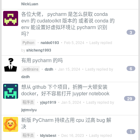
NickLuan
各位大佬， pycharm 是怎么获取 conda
evn 的 cudatoolkit 版本的 或者说 conda 的
env 能设置好虚拟环境让 pycharm 识别
3
吗？
Python
•
naldo0193
•
Feb 5, 2024
• Lastly replied
by
shicheng1993
有用 pycharm 的吗
6
JetBrains
•
dzdh
•
Jan 15, 2024
• Lastly replied by
dzdh
想从 github 下个项目，折腾一大顿安装
docker，好不容易打开 juypter notebook
29
程序员
•
yjsp1919
•
Jan 5, 2024
• Lastly replied by
jqtmviyu
新版 PyCharm 持续占用 cpu 过高 bug 解
决
1
程序员
•
ldyisbest
•
Dec 16, 2023
• Lastly replied