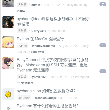
7
问与答
•
stimw
•
Sep 28, 2022
• Lastly replied by
stimw
pycharm(idea)连接远程服务器项目 不展示
git 信息
问与答
•
Carry0317
•
Sep 20, 2022
Python 在 MacOs 诡异运行
1
Python
•
Whateveraname
•
Aug 27, 2022
• Lastly
replied by
bosskwei
EasyConnect 连接学校内网实验室的服务
器， Mobaxterm 的 SSH 可以连接，但是
Pycharm 无法连接
1
问与答
•
lynnyl6969
•
Jul 15, 2022
• Lastly replied
by
NewHere
pycharm clion 如何设置数据断点?
JetBrains
•
woshichuanqilz
•
Jul 10, 2022
Pycharm 有什么好看的主题配色吗？