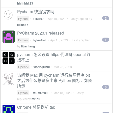
hhhhhh123
Pycharm 快捷键求助
2
Python
•
killua67
•
Apr 10, 2023
• Lastly replied by
killua67
PyCharm 2023.1 released
1
Python
•
bytesfold
•
Apr 15, 2023
• Lastly replied
by
lijiachang
pycharm 怎么设置 https 代理呀 openai 连
接不上
OpenAI
•
worldqiuzhi
•
Mar 23, 2023
请问我 Mac 用 pycharm 运行绘图程序 plt
之后为什么总是多出来 Python 图标，如图
所示
6
Python
•
MUMU2399
•
Mar 18, 2023
• Lastly
replied by
mrtctl
Chrome 总是刷新 tab