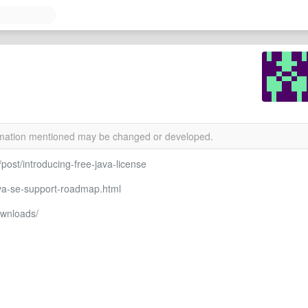
ormation mentioned may be changed or developed.
/post/introducing-free-java-license
va-se-support-roadmap.html
ownloads/