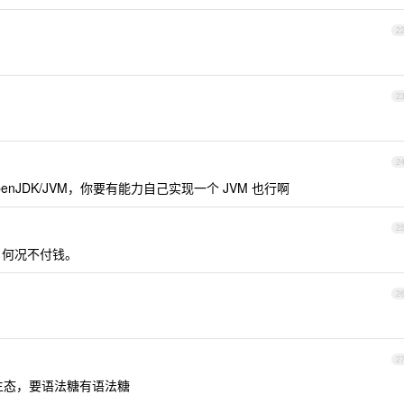
2
2
2
enJDK/JVM，你要有能力自己实现一个 JVM 也行啊
2
，何况不付钱。
2
2
态有生态，要语法糖有语法糖