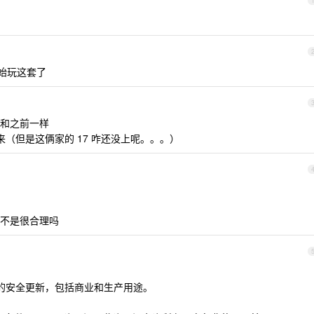
都开始玩这套了
和之前一样
不会回来（但是这俩家的 17 咋还没上呢。。。）
不是很合理吗
所有季度的安全更新，包括商业和生产用途。