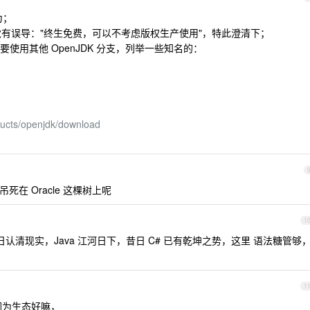
为；
免费，感觉有误导："终生免费，可以不考虑版权生产使用"，特此澄清下；
使用其他 OpenJDK 分支，列举一些知名的：
ducts/openjdk/download
死在 Oracle 这棵树上呢
1
，早日认清现实，Java 江河日下，昔日 C# 已有乾坤之势，这里 语法糖管够
1
是因为生态好嘛，