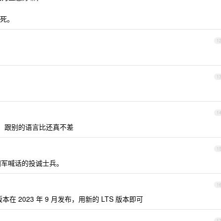
死。
1
1
1
 比，跟别的语言比还真不差
1
国军喊话的投诚士兵。
1
在 2023 年 9 月发布，用新的 LTS 版本即可
1