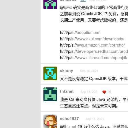
@
ipwx
确实是商业公司的正常商业行
之前看到说 Oracle JDK 17 
长期生产使用，又要考虑版权的，还是要
h/t/t/p/s://
adoptium.net
h/t/t/p/s://
www.azul.com/downloads/
h/t/t/p/s://
aws.amazon.com/corretto/
h/t/t/p/s://
developers.redhat.com/pro
h/t/t/p/s://
www.microsoft.com/openjdk
skinny
Sep 16, 2021
又不是没有稳定 OpenJDK 版本，干嘛吊
thtznet
16
Sep 16, 2021
我是 C# 来劝降各位 Java 兄弟的
生态虽然还差点，但是未来可期。
echo1937
Sep 16, 2021
@
thtznet
#9 为什么选 Java，不就