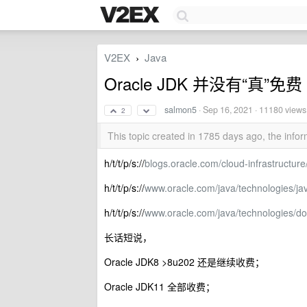
V2EX
Java
›
Oracle JDK 并没有“真”免费
salmon5
·
Sep 16, 2021
· 11180 views
2
This topic created in 1785 days ago, the inf
h/t/t/p/s://
blogs.oracle.com/cloud-infrastructure
h/t/t/p/s://
www.oracle.com/java/technologies/ja
h/t/t/p/s://
www.oracle.com/java/technologies/d
长话短说，
Oracle JDK8 >8u202 还是继续收费；
Oracle JDK11 全部收费；