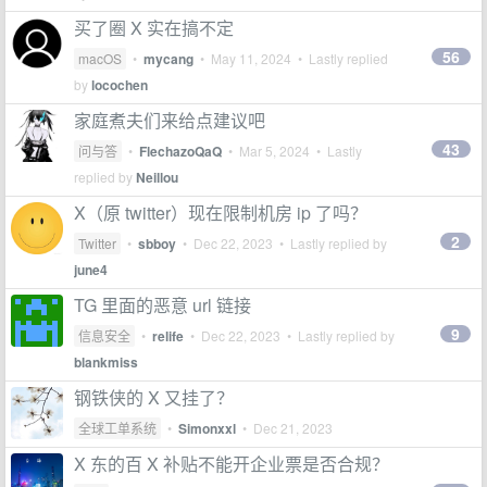
买了圈 X 实在搞不定
56
macOS
•
mycang
•
May 11, 2024
• Lastly replied
by
locochen
家庭煮夫们来给点建议吧
43
问与答
•
FlechazoQaQ
•
Mar 5, 2024
• Lastly
replied by
Neillou
X（原 twitter）现在限制机房 ip 了吗？
2
Twitter
•
sbboy
•
Dec 22, 2023
• Lastly replied by
june4
TG 里面的恶意 url 链接
9
信息安全
•
relife
•
Dec 22, 2023
• Lastly replied by
blankmiss
钢铁侠的 X 又挂了？
全球工单系统
•
Simonxxl
•
Dec 21, 2023
X 东的百 X 补贴不能开企业票是否合规？