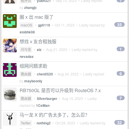
1
程序员
•
yuan321
•
Sep 15, 2023
• Lastly replied
by
zhangjc
圈 x 出 mac 版了
35
macOS
•
gp0119
•
Oct 11, 2023
• Lastly replied by
stobhk08
想找 v 友合租独服
1
问与答
•
aiz
•
Aug 21, 2023
• Lastly replied by
nevadax
组网问题求助
6
路由器
•
chen0520
•
Aug 24, 2023
• Lastly replied
by
maybeonly
RB750GL 是否可以升级到 RouteOS 7.x
7
路由器
•
Sliverburger
•
Aug 10, 2023
• Lastly
replied by
1CeMan
马一龙 X 的广告太多了，怎么忍？
32
Twitter
•
nothing2
•
Oct 29, 2023
• Lastly replied by