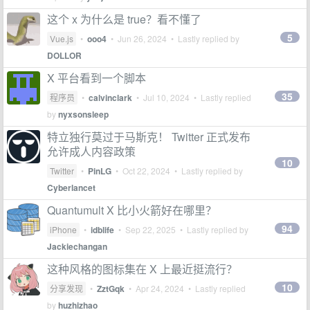
这个 x 为什么是 true？看不懂了
5
Vue.js
•
ooo4
•
Jun 26, 2024
• Lastly replied by
DOLLOR
X 平台看到一个脚本
35
程序员
•
calvinclark
•
Jul 10, 2024
• Lastly replied
by
nyxsonsleep
特立独行莫过于马斯克！ Twitter 正式发布
允许成人内容政策
10
Twitter
•
PinLG
•
Oct 22, 2024
• Lastly replied by
Cyberlancet
Quantumult X 比小火箭好在哪里？
94
iPhone
•
idblife
•
Sep 22, 2025
• Lastly replied by
Jackiechangan
这种风格的图标集在 X 上最近挺流行？
10
分享发现
•
ZztGqk
•
Apr 24, 2024
• Lastly replied
by
huzhizhao