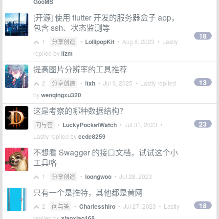
GooMS
[开源] 使用 flutter 开发的服务器盒子 app，
包含 ssh、状态监测等
18
1
分享创造
•
LollipopKit
•
Aug 8, 2023
• Lastly
replied by
ifzm
提高图片分辨率的工具推荐
13
2
分享创造
•
itxh
•
Jul 9, 2025
• Lastly replied
by
wenqingxu320
这是考察的哪种数据结构？
23
问与答
•
LuckyPocketWatch
•
Jul 31, 2023
•
Lastly replied by
ccde8259
不想看 Swagger 的接口文档，试试这个小
工具咯
1
分享创造
•
loongwoo
•
Jul 28, 2023
只有一个是推特，其他都是黄网
18
2
问与答
•
Charlesshiro
•
Jul 27, 2023
• Lastly
replied by
xiaoxiao168