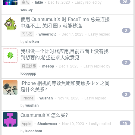
28
京东
•
lakie
•
Dec 18, 2023
• Lastly replied by
westoy
使用 Quantumult X 时 FaceTime 总是连接
中连不上, 关闭 圈 x 就能秒连
3
问与答
•
wweerrgtc
•
Dec 17, 2023
• Lastly replied
by
shelken
我想做一个计时器应用,目前市面上没有找
到想要的,希望征求大家意见
2
奇思妙想
•
meeop
•
Dec 1, 2023
• Lastly replied by
looppppp
iPhone 相机的等效焦距和变焦多少 x 之间
是什么关系？
3
iPhone
•
wushan
•
Nov 16, 2023
• Lastly replied
by
wushan
Quantumult X 怎么买？
19
Apple
•
Shadowxxx
•
Nov 10, 2023
• Lastly replied
by
lucacham