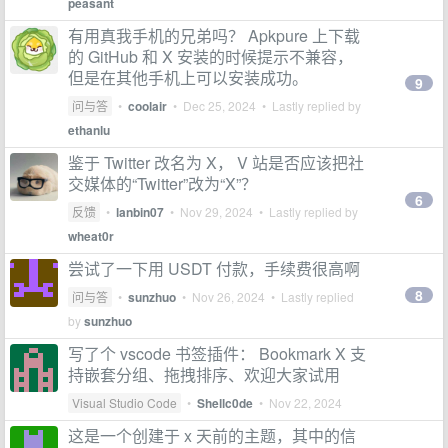
peasant
有用真我手机的兄弟吗？ Apkpure 上下载
的 GitHub 和 X 安装的时候提示不兼容，
但是在其他手机上可以安装成功。
9
问与答
•
coolair
•
Dec 25, 2024
• Lastly replied by
ethanlu
鉴于 Twitter 改名为 X， V 站是否应该把社
交媒体的“Twitter”改为“X”？
6
反馈
•
lanbin07
•
Nov 29, 2024
• Lastly replied by
wheat0r
尝试了一下用 USDT 付款，手续费很高啊
8
问与答
•
sunzhuo
•
Nov 26, 2024
• Lastly replied
by
sunzhuo
写了个 vscode 书签插件： Bookmark X 支
持嵌套分组、拖拽排序、欢迎大家试用
Visual Studio Code
•
Shellc0de
•
Nov 22, 2024
这是一个创建于 x 天前的主题，其中的信