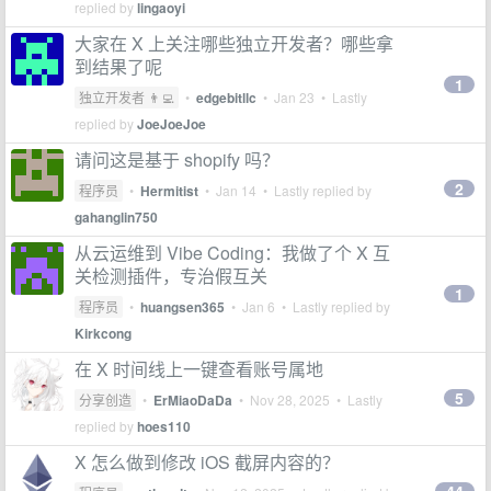
replied by
lingaoyi
大家在 X 上关注哪些独立开发者？哪些拿
到结果了呢
1
独立开发者 👨‍💻
•
edgebitllc
•
Jan 23
• Lastly
replied by
JoeJoeJoe
请问这是基于 shopify 吗？
2
程序员
•
Hermitist
•
Jan 14
• Lastly replied by
gahanglin750
从云运维到 Vibe Coding：我做了个 X 互
关检测插件，专治假互关
1
程序员
•
huangsen365
•
Jan 6
• Lastly replied by
Kirkcong
在 X 时间线上一键查看账号属地
5
分享创造
•
ErMiaoDaDa
•
Nov 28, 2025
• Lastly
replied by
hoes110
X 怎么做到修改 iOS 截屏内容的？