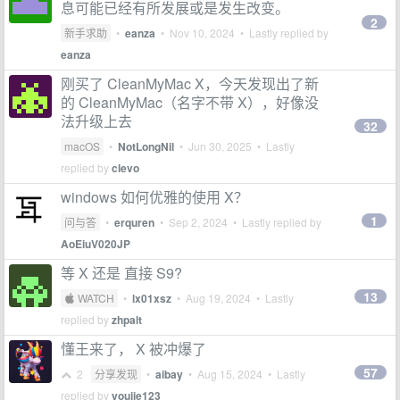
息可能已经有所发展或是发生改变。
2
新手求助
•
eanza
•
Nov 10, 2024
• Lastly replied by
eanza
刚买了 CleanMyMac X，今天发现出了新
的 CleanMyMac（名字不带 X），好像没
法升级上去
32
macOS
•
NotLongNil
•
Jun 30, 2025
• Lastly
replied by
clevo
windows 如何优雅的使用 X？
1
问与答
•
erquren
•
Sep 2, 2024
• Lastly replied by
AoEiuV020JP
等 X 还是 直接 S9?
13
 WATCH
•
lx01xsz
•
Aug 19, 2024
• Lastly
replied by
zhpalt
懂王来了， X 被冲爆了
57
2
分享发现
•
aibay
•
Aug 15, 2024
• Lastly
replied by
youjie123