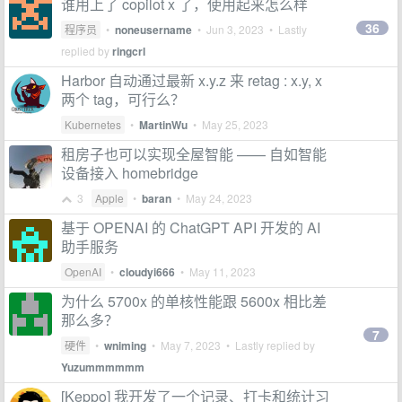
谁用上了 copilot x 了，使用起来怎么样
36
程序员
•
noneusername
•
Jun 3, 2023
• Lastly
replied by
ringcrl
Harbor 自动通过最新 x.y.z 来 retag : x.y, x
两个 tag，可行么？
Kubernetes
•
MartinWu
•
May 25, 2023
租房子也可以实现全屋智能 —— 自如智能
设备接入 homebridge
3
Apple
•
baran
•
May 24, 2023
基于 OPENAI 的 ChatGPT API 开发的 AI
助手服务
OpenAI
•
cloudyi666
•
May 11, 2023
为什么 5700x 的单核性能跟 5600x 相比差
那么多？
7
硬件
•
wniming
•
May 7, 2023
• Lastly replied by
Yuzummmmmm
[Keppo] 我开发了一个记录、打卡和统计习