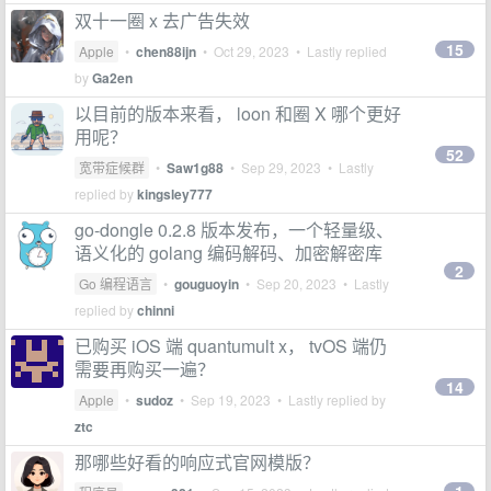
双十一圈 x 去广告失效
15
Apple
•
chen88ijn
•
Oct 29, 2023
• Lastly replied
by
Ga2en
以目前的版本来看， loon 和圈 X 哪个更好
用呢？
52
宽带症候群
•
Saw1g88
•
Sep 29, 2023
• Lastly
replied by
kingsley777
go-dongle 0.2.8 版本发布，一个轻量级、
语义化的 golang 编码解码、加密解密库
2
Go 编程语言
•
gouguoyin
•
Sep 20, 2023
• Lastly
replied by
chinni
已购买 iOS 端 quantumult x， tvOS 端仍
需要再购买一遍？
14
Apple
•
sudoz
•
Sep 19, 2023
• Lastly replied by
ztc
那哪些好看的响应式官网模版？