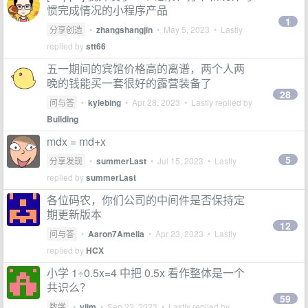
惯完成情况的小程序产品
1
分享创造
•
zhangshangjin
•
May 5, 2023
• Lastly
replied by
stt66
五一期间的宾馆价格高的离谱，两个人两
晚的钱能买一套很好的露营装备了
28
问与答
•
kylebing
•
Apr 28, 2023
• Lastly replied by
Building
mdx = md+x
5
分享发现
•
summerLast
•
Jul 15, 2023
• Lastly
replied by
summerLast
各位码农，你们公司的中间件是否保持定
期更新版本
12
问与答
•
Aaron7Amelia
•
Apr 23, 2023
• Lastly
replied by
HCX
小学 1÷0.5x=4 中把 0.5x 看作整体是一个
共识么？
59
数学
•
yjim
•
Sep 22, 2023
• Lastly replied by