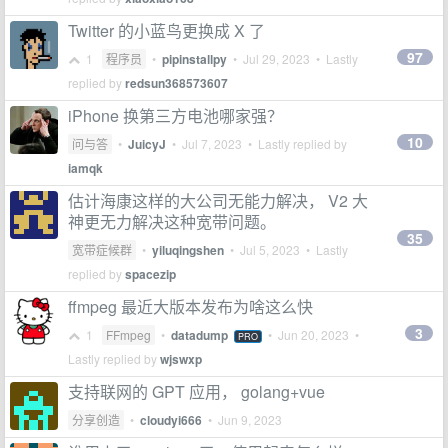
Twitter 的小蓝鸟更换成 X 了
97
1
程序员
•
pipinstallpy
•
Jul 29, 2023
• Lastly
replied by
redsun368573607
iPhone 换第三方电池哪家强？
10
问与答
•
JuicyJ
•
Jul 7, 2023
• Lastly replied by
iamqk
估计海康这样的大公司无能力解决， V2 大
神更无力解决这种宽带问题。
35
宽带症候群
•
yiluqingshen
•
Jul 5, 2023
• Lastly
replied by
spacezip
ffmpeg 最近大版本发布为啥这么快
3
1
FFmpeg
•
datadump
•
Jun 20, 2023
•
PRO
Lastly replied by
wjswxp
支持联网的 GPT 应用， golang+vue
分享创造
•
cloudyi666
•
Jun 9, 2023