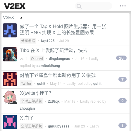
V2EX
x
›
做了一个 Tap & Hold 图片生成器：用一张
透明 PNG 实现 X 上的长按显图效果
分享创造
•
lwp1225
•
Jul 29
Tibo 在 X 上发起了新活动，快去
28
1
OpenAI
•
dingdangnao
•
Jul 16
• Lastly
replied by
semiboldhung
討論下老羅爲什麽重新啟用了 X 帳號
7
Twitter
•
gshit
•
May 14
• Lastly replied by
gshit
X(twitter) 挂了？
2
全球工单系统
•
ZztGqk
•
Mar 18
• Lastly replied by
zhouqian
X 崩了
1
全球工单系统
•
gmuubyssss
•
Jan 23
• Lastly