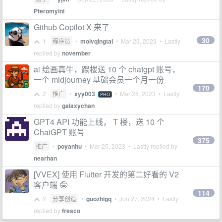
Pteromyini
Github Copilot X 来了
30
1
程序员
•
molvqingtai
•
Mar 23, 2023
• Lastly
replied by
november
ai 绘画真牛，踢楼送 10 个 chatgpt 账号，
一个 midjourney 基础会员一个月一份
170
2
推广
•
xyy003
•
Mar 28, 2023
• Lastly
PRO
replied by
galaxychan
GPT4 API 功能上线， T 楼，送 10 个
ChatGPT 账号
375
推广
•
poyanhu
•
Mar 25, 2023
• Lastly replied by
nearhan
[VVEX] 使用 Flutter 开发的第二好看的 V2
客户端 🤪
114
2
分享创造
•
guozhigq
•
Jun 27, 2024
• Lastly
replied by
fresco