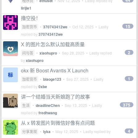
44
程序员
•
ethusdt
•
Nov 12, 2025
• Lastly replied by
lirijie1
撸空投！
15
加密货币
•
370743412we
•
Oct 12, 2025
• Lastly
replied by
370743412we
X 的图片怎么默认加载高质量
2
问与答
•
xiaohupro
•
Sep 28, 2025
• Lastly replied
by
xiaohupro
okx 新 Boost Avantis X Launch
1
加密货币
•
biaoge123
•
Sep 27, 2025
• Lastly
replied by
0xbe
讲一个结婚当天新娘跑了的故事
375
生活
•
deadlineChen
•
Sep 13, 2025
• Lastly
replied by
fredhwang
从 x 转发图片到微信好像有点问题
4
分享发现
•
lyka
•
May 12, 2025
• Lastly replied by