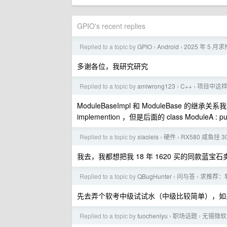
GPIO's recent replies
Replied to a topic by
GPIO
Android
2025 年 5 
›
›
多谢各位，我研究研究
Replied to a topic by
amiwrong123
C++
项目中这样
›
›
ModuleBaseImpl 和 ModuleBas
implemention ，但是后面的 class Module
Replied to a topic by
xiaoleis
硬件
RX580 咸鱼挂 
›
›
我去，我都想把我 18 年 1620 买的同款蓝宝
Replied to a topic by
QBugHunter
问与答
求推荐：软
›
›
先去弄个软考中级试试水（中级比较简单），如
Replied to a topic by
tuochenlyu
职场话题
无锡微软
›
›