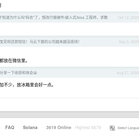
啊
终于知道为什么叫“码农”了，想改行做硬件/嵌入式/bios 工程师，求教
Oct 12, 202
宝花呗还款短信！马云下面的公司越来越没底线！
Sep 3, 202
都放在微信里。
了，分享一下收获和体会😬
Aug 27, 202
加不少，放冰箱里会好一点。
·
FAQ
·
Solana
·
3619 Online
Highest 6679
·
Select Langua