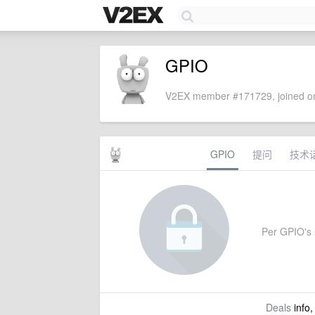
GPIO
V2EX member #171729, joined on
GPIO
提问
技术
Per GPIO's s
Deals
info,