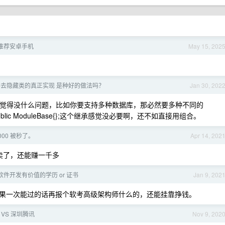
月求推荐安卓手机
May 15, 202
去隐藏类的真正实现 是种好的做法吗？
Jan 30, 202
e 的继承关系我觉得没什么问题，比如你要支持多种数据库，那必然要多种不同的
A : public ModuleBase{};这个继承感觉没必要啊，还不如直接用组合。
3000 被秒了。
Apr 14, 202
石卖了，还能赚一千多
件开发有价值的学历 or 证书
Jan 9, 202
果一次能过的话再报个软考高级架构师什么的，还能挂靠挣钱。
 VS 深圳腾讯
Nov 9, 202