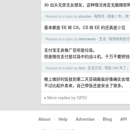
30 出头无房无女朋友，这种情况肯定无脑微软
Replied to a topic by
ailuoliai
程序员
前端 1 年，
›
›
基本都是 EE 转 CS，CS 转 EE 的还真是少见
Replied to a topic by
lifeforwater
生活
突然收到支付
›
›
支付宝无良推广花呗是垃圾。
但是微信支付是垃圾中的战斗机，千万不要把钱
Replied to a topic by
ifsct
生活方式
带饭 100 天
›
›
晚上做好的饭放到第二天亚硝酸盐好像确实会增
不过比起外卖来，自己带饭还是安全了很多。
More replies by GPIO
»
About
·
Help
·
Advertise
·
Blog
·
API