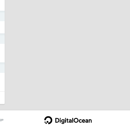
0
0
0
ge