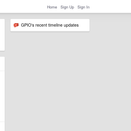
Home
Sign Up
Sign In
GPIO's recent timeline updates