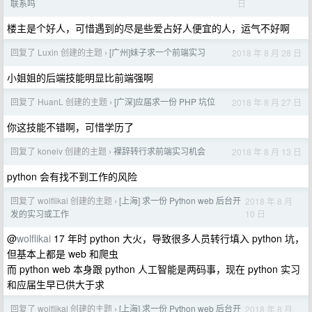
日
联系吗
楼主是个好人，可惜遇到的尽是些爱占好人便宜的人，运气不好啊
回复了 Luxin 创建的主题
[广州]妹子求一个前端实习
2018 年 8 月 28 日
›
小姐姐的后端技能明显比前端强啊
回复了 HuanL 创建的主题
[广深]应届求一份 PHP 坑位
2018 年 8 月 27 日
›
你这技能不错啊，可惜学历了
回复了 koneiv 创建的主题
裸辞转行求前端实习机会
2018 年 8 月 13 日
›
python 会有找不到工作的风险
回复了 wolflikai 创建的主题
[上海] 求一份 Python web 后台开
2018 年 8 月
›
10 日
发的实习或工作
@
wolflikai
17 年时 python 大火，导致很多人员转行填入 python 坑，
但基本上都是 web 和爬虫
而 python web 本身跟 python 人工智能是两码事，现在 python 实习
和应届生早已供大于求
回复了 wolflikai 创建的主题
[上海] 求一份 Python web 后台开
2018 年 8 月
›