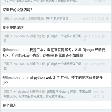
月 30 日
了，一方面找人填坑，一方面寻求远程工作和外包合作。
家里开的火锅店吗？
回复了 codingEric 创建的主题
PHP 求深圳坑位
2019 年 3 月 25 日
›
专业技能爆炸
回复了 ns2250225 创建的主题
[广州]求一个运维开发的坑
2019 年 3 月 20
›
日
位
@
thechosenone
我是三本，看在互联网寒冬，2 年 Django 经验要
10k，广州的死活不肯给。python 的氛围还不如成都
回复了 ns2250225 创建的主题
[广州]求一个运维开发的坑
2019 年 3 月 20
›
日
位
@
thechosenone
同 python web 2 年 广州，楼主的要求薪资是多
少？
回复了 whoisghost 创建的主题
[成都] 求 Golang 开发，不求公司
2019 年 3
›
月 20 日
规模大小，只求项目有点意思，有点技术难度。
是个狼人