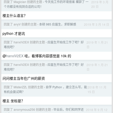
回复了 Magician 创建的主题
今天找工作的环境很差 裸辞了 一
2019 年 3 月
›
20 日
个月都没有找到合适的公司！
楼主什么语言？
回复了 anyV 创建的主题
本硕 985 应届生，求职解惑
2019 年 3 月 14 日
›
python 才是坑
回复了 hanxiV2EX 创建的主题
应届生开始找工作了吧？好
2019 年 1 月 21
›
日
难找吧？
@
hanxiV2EX
哇，看博客内容感觉是 10k 的
回复了 hanxiV2EX 创建的主题
应届生开始找工作了吧？好
2019 年 1 月 21
›
日
难找吧？
问问楼主当年在广州的薪资
回复了 MisterZZL 创建的主题
自学 Python ，建立怎么写，能
2018 年 11 月
›
15 日
有机会面试啊？
楼主 坐标是？
回复了 anonymous256 创建的主题
毕业后，你们和同学还
2018 年 9 月 12
›