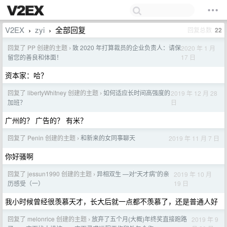
V2EX
zyi
全部回复
回复总数
22
›
›
回复了 PP 创建的主题
致 2020 年打算裁员的企业负责人：请保
2020 年 1 月
›
17 日
留您的善良和体面！
资本家：哈？
回复了 libertyWhitney 创建的主题
如何适应长时间高强度的
2019 年 12 月 28
›
日
加班？
广州的？ 广告的？ 有米？
回复了 Penin 创建的主题
和新来的女同事聊天
2019 年 11 月 7 日
›
你好骚啊
回复了 jessun1990 创建的主题
异相双生 —对“天才病”的亲
2019 年 10 月
›
19 日
历感受（一）
我小时候曾经很羡慕天才，长大后就一点都不羡慕了，还是普通人好
回复了 melonrice 创建的主题
放弃了五个月(大概)年终奖直接跑路
2019 年 9
›