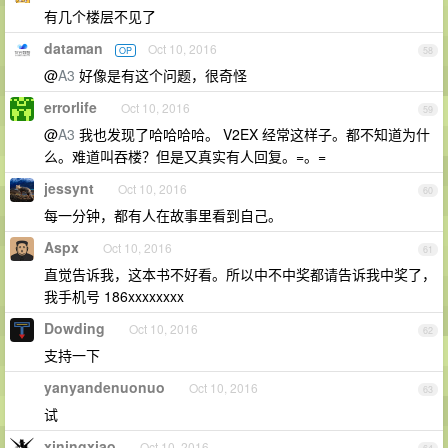
有几个楼层不见了
dataman
Oct 10, 2016
OP
58
@
A3
好像是有这个问题，很奇怪
errorlife
Oct 10, 2016
59
@
A3
我也发现了哈哈哈哈。 V2EX 经常这样子。都不知道为什
么。难道叫吞楼？但是又真实有人回复。=。=
jessynt
Oct 10, 2016
60
每一分钟，都有人在故事里看到自己。
Aspx
Oct 10, 2016
61
直觉告诉我，这本书不好看。所以中不中奖都请告诉我中奖了，
我手机号 186xxxxxxxx
Dowding
Oct 10, 2016
62
支持一下
yanyandenuonuo
Oct 10, 2016
63
试
xiningxiao
Oct 10, 2016