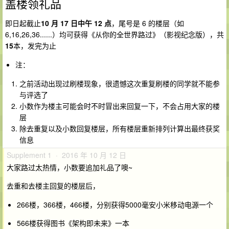
盖楼领礼品
即日起截止
10 月 17 日中午 12 点
，尾号是 6 的楼层（如
6,16,26,36......）均可获得《从你的全世界路过》（影视纪念版），共
15
本，发完为止
注：
之前活动出现过刷楼现象，很遗憾这次重复刷楼的同学就不能参
与评选了
小数作为楼主可能会时不时冒出来回复一下，不会占用大家的楼
层
除去重复以及小数回复楼层，所有楼层重新排列计算出最终获奖
信息
Supplement 1 · 2016 年 10 月 12 日
大家路过太热情，小数要追加礼品了噢~
去重和去楼主回复的楼层后，
266楼，366楼，466楼，分别获得5000毫安小米移动电源一个
566楼获得图书《架构即未来》一本