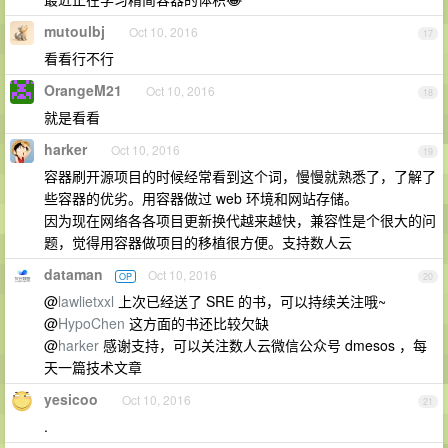
mutoulbj
Oct 10, 2016
17
看看行不行
OrangeM21
Oct 10, 2016
18
就是看看
harker
Oct 10, 2016
19
容器刷开源项目的时候经常看到这个词，慢慢就熟悉了，了解了
些容器的优劣。用容器做过 web 环境和网站存储。
因为现在网络各各项目更新换代越来越快，兼容性是个很大的问
题，觉得用容器做项目的移植很方便。支持数人云
dataman
Oct 10, 2016
OP
20
@
lawlietxxl
上次已经送了 SRE 的书，可以持续关注哦~
@
HypoChen
这方面的书还比较欠缺
@
harker
感谢支持，可以关注数人云微信公众号 dmesos ，每
天一篇技术文章
yesicoo
Oct 10, 2016
21
.