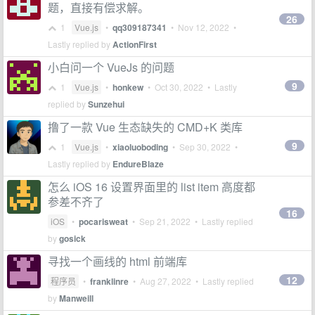
题，直接有偿求解。
26
1
Vue.js
•
qq309187341
•
Nov 12, 2022
•
Lastly replied by
ActionFirst
小白问一个 VueJs 的问题
9
1
Vue.js
•
honkew
•
Oct 30, 2022
• Lastly
replied by
Sunzehui
撸了一款 Vue 生态缺失的 CMD+K 类库
9
1
Vue.js
•
xiaoluoboding
•
Sep 30, 2022
•
Lastly replied by
EndureBlaze
怎么 iOS 16 设置界面里的 list item 高度都
参差不齐了
16
iOS
•
pocarisweat
•
Sep 21, 2022
• Lastly replied
by
gosick
寻找一个画线的 html 前端库
12
程序员
•
franklinre
•
Aug 27, 2022
• Lastly replied
by
Manweill