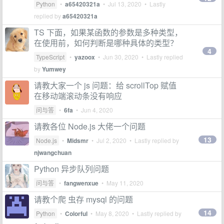
Python
•
a65420321a
•
Jul 13, 2020
• Lastly
replied by
a65420321a
TS 下面，如果某函数的参数是多种类型，
在使用前，如何判断是哪种具体的类型？
4
TypeScript
•
yazoox
•
Jun 30, 2020
• Lastly replied
by
Yumwey
请教大家一个 js 问题：给 scrollTop 赋值
在移动端滚动条没有响应
问与答
•
6fa
•
Jun 4, 2020
请教各位 Node.js 大佬一个问题
13
Node.js
•
Midsmr
•
Jul 2, 2020
• Lastly replied by
njwangchuan
Python 异步队列问题
问与答
•
fangwenxue
•
May 11, 2020
请教个爬 虫存 mysql 的问题
14
Python
•
Colorful
•
May 8, 2020
• Lastly replied by