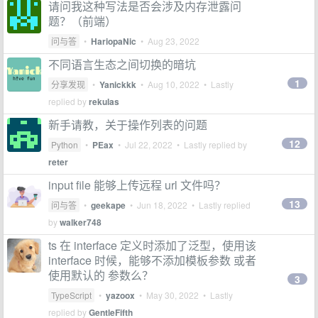
请问我这种写法是否会涉及内存泄露问
题？（前端）
问与答
•
HariopaNic
•
Aug 23, 2022
不同语言生态之间切换的暗坑
1
分享发现
•
Yanickkk
•
Aug 10, 2022
• Lastly
replied by
rekulas
新手请教，关于操作列表的问题
12
Python
•
PEax
•
Jul 22, 2022
• Lastly replied by
reter
input file 能够上传远程 url 文件吗？
13
问与答
•
geekape
•
Jun 18, 2022
• Lastly replied
by
walker748
ts 在 interface 定义时添加了泛型，使用该
interface 时候，能够不添加模板参数 或者
使用默认的 参数么？
3
TypeScript
•
yazoox
•
May 30, 2022
• Lastly
replied by
GentleFifth