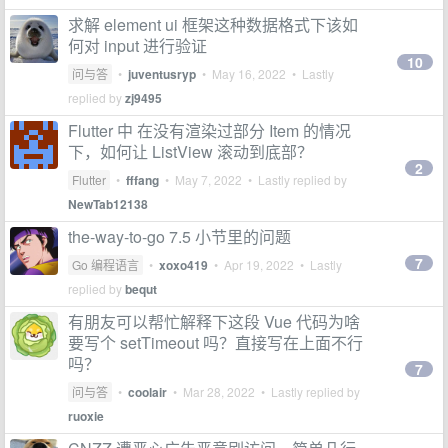
求解 element ui 框架这种数据格式下该如
何对 input 进行验证
10
问与答
•
juventusryp
•
May 16, 2022
• Lastly
replied by
zj9495
Flutter 中 在没有渲染过部分 Item 的情况
下，如何让 ListView 滚动到底部？
2
Flutter
•
fffang
•
May 7, 2022
• Lastly replied by
NewTab12138
the-way-to-go 7.5 小节里的问题
7
Go 编程语言
•
xoxo419
•
Apr 19, 2022
• Lastly
replied by
bequt
有朋友可以帮忙解释下这段 Vue 代码为啥
要写个 setTimeout 吗？直接写在上面不行
吗？
7
问与答
•
coolair
•
Mar 28, 2022
• Lastly replied by
ruoxie