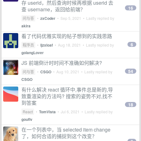
存 userid，然后查询时候再根据 userid 去
16
查 username，返回给前端？
问与答
•
zxCoder
•
Sep 5, 2021
• Lastly replied by
akira
看了代码优雅实现的帖子想到的实践思路
6
程序员
•
ljzxloaf
•
Aug 18, 2021
• Lastly replied by
golangLover
JS 前端倒计时时间不准确如何解决?
54
问与答
•
CSGO
•
Aug 10, 2021
• Lastly replied by
CSGO
有什么解决 react 循环中,事件总是新的,导
致重渲染的方法吗? 搜索的姿势不对,找不
到答案
18
React
•
TomVista
•
Jul 6, 2021
• Lastly replied by
gouflv
在一个列表中，当 selected item change
了，如何合适的捕捉到这个改变？