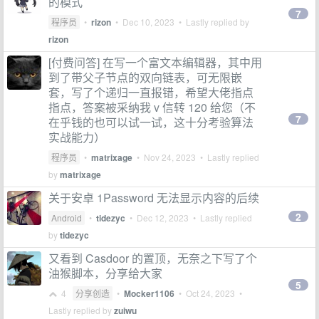
的模式
7
程序员
•
rizon
•
Dec 10, 2023
• Lastly replied by
rizon
[付费问答] 在写一个富文本编辑器，其中用
到了带父子节点的双向链表，可无限嵌
套，写了个递归一直报错，希望大佬指点
指点，答案被采纳我 v 信转 120 给您（不
7
在乎钱的也可以试一试，这十分考验算法
实战能力）
程序员
•
matrixage
•
Nov 24, 2023
• Lastly replied
by
matrixage
关于安卓 1Password 无法显示内容的后续
2
Android
•
tidezyc
•
Dec 12, 2023
• Lastly replied
by
tidezyc
又看到 Casdoor 的置顶，无奈之下写了个
油猴脚本，分享给大家
5
4
分享创造
•
Mocker1106
•
Oct 24, 2023
•
Lastly replied by
zuiwu