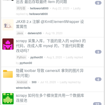
出去 最后存取最终 item 的问题
9
问与答
•
helloworld000
•
Aug 22, 2020
• Lastly
replied by
helloworld000
JAXB 2.x 注解 @XmlElementWrapper 设
置属性
Java
•
daiwenzh5
•
Aug 19, 2020
scrapy 采集入库，下面的是入的 sqlite3 的
代码，改成入库 mysql 的，下面代码需要
改动吗？
3
Python
•
python30
•
Aug 3, 2020
• Lastly replied
by
python30
隐藏 toolbar 导致 cameraX 拿到的图片异
常(可能)
4
Android
•
300
•
Jul 10, 2020
• Lastly replied by
winterbells
scrapy 如何在多个模块里共用一个数据库
连接池
12