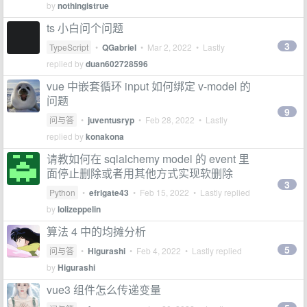
by
nothingistrue
ts 小白问个问题
3
TypeScript
•
QGabriel
•
Mar 2, 2022
• Lastly
replied by
duan602728596
vue 中嵌套循环 input 如何绑定 v-model 的
问题
9
问与答
•
juventusryp
•
Feb 28, 2022
• Lastly
replied by
konakona
请教如何在 sqlalchemy model 的 event 里
面停止删除或者用其他方式实现软删除
3
Python
•
efrigate43
•
Feb 15, 2022
• Lastly replied
by
lolizeppelin
算法 4 中的均摊分析
5
问与答
•
Higurashi
•
Feb 4, 2022
• Lastly replied
by
Higurashi
vue3 组件怎么传递变量