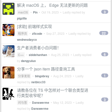
解决 macOS 上， Edge 无法更新的问题
3
macOS
•
Pin
•
Oct 19, 2023
• Lastly replied by
pigzilla
[求助] 前端样式实现
22
程序员
•
zficode
•
Sep 27, 2023
• Lastly replied by
wednesdayco
生产者消费者小白问题！
6
C++
•
sbldehanhan
•
Aug 25, 2023
• Lastly replied
by
dangyuluo
分享一个 json item 路径查询工具
1
分享发现
•
bingobray
•
Aug 24, 2023
• Lastly
replied by
netbtcc33
请教各位在 TS 中怎样对一个联合类型进
行类型收窄呢？
3
问与答
•
Danswerme
•
May 12, 2023
• Lastly
replied by
Danswerme