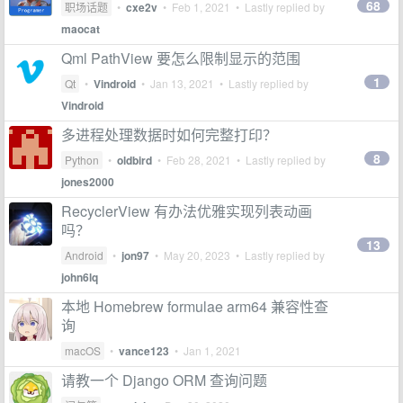
68
职场话题
•
cxe2v
•
Feb 1, 2021
• Lastly replied by
maocat
Qml PathView 要怎么限制显示的范围
1
Qt
•
Vindroid
•
Jan 13, 2021
• Lastly replied by
Vindroid
多进程处理数据时如何完整打印？
8
Python
•
oldbird
•
Feb 28, 2021
• Lastly replied by
jones2000
RecyclerView 有办法优雅实现列表动画
吗？
13
Android
•
jon97
•
May 20, 2023
• Lastly replied by
john6lq
本地 Homebrew formulae arm64 兼容性查
询
macOS
•
vance123
•
Jan 1, 2021
请教一个 Django ORM 查询问题