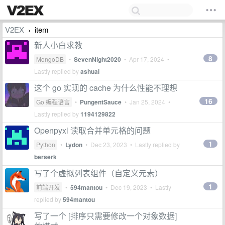
V2EX
item
›
新人小白求教
8
MongoDB
•
SevenNight2020
•
Apr 17, 2024
•
Lastly replied by
ashuai
这个 go 实现的 cache 为什么性能不理想
16
Go 编程语言
•
PungentSauce
•
Jan 25, 2024
•
Lastly replied by
1194129822
Openpyxl 读取合并单元格的问题
1
Python
•
Lydon
•
Dec 23, 2023
• Lastly replied by
berserk
写了个虚拟列表组件（自定义元素）
1
前端开发
•
594mantou
•
Dec 19, 2023
• Lastly
replied by
594mantou
写了一个 [排序只需要修改一个对象数据]