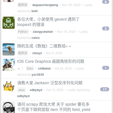
9
程序员
•
daguaochengtang
•
Nov 30, 2020
• Lastly
replied by
buhi
各位大佬，小弟使用 gevent 遇到了
loopexit 的错误
2
Python
•
xiangyuhahah
•
Nov 18, 2020
• Lastly
replied by
catxo
随机生成《数独》二维数组= =
程序员
•
vitozyf
•
Nov 6, 2020
iOS Core Graphics 画圆角矩形的问题
1
1
iDev
•
chillwind
•
Oct 26, 2020
• Lastly
replied by
ysc3839
请教大家 Jackson 泛型反序列化问题
17
Java
•
sdbybyd
•
Oct 13, 2020
• Lastly replied by
sdbybyd
请问 scrapy 爬虫大佬 关于 spider 要在多
个页面下跳转提取 item 不同的 field, yield