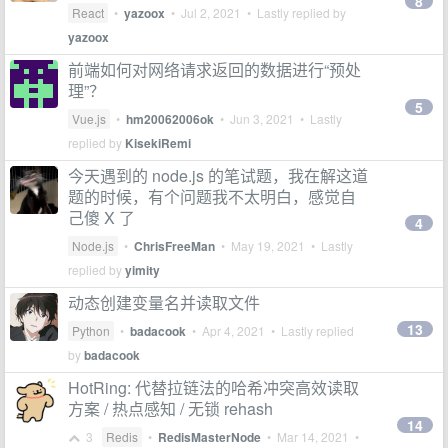
8
React
•
yazoox
•
Jul 2, 2021
• Lastly replied by
yazoox
前端如何对网络请求返回的数据进行“预处
理”？
5
Vue.js
•
hm20062006ok
•
Jun 3, 2021
• Lastly
replied by
KisekiRemi
今天遇到的 node.js 的笔试题，我在解这道
题的时候，有个问题我不太明白，感觉自
己傻 X 了
4
Node.js
•
ChrisFreeMan
•
May 19, 2021
• Lastly
replied by
yimity
动态创建变量名并读取文件
13
Python
•
badacook
•
Apr 4, 2021
• Lastly replied
by
badacook
HotRing: 代替拉链法的哈希冲突高效读取
方案 / 热点感知 / 无锁 rehash
14
3
Redis
•
RedisMasterNode
•
Mar 14, 2021
•