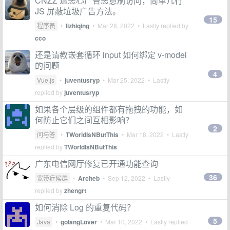
CNZZ 遭恶心广告恶意刷访问，简单几行
JS 屏蔽垃圾广告方法。
15
程序员
•
lizhiqing
•
Mar 28, 2022
• Lastly replied by
cco
还是请教嵌套循环 input 如何绑定 v-model
的问题
4
Vue.js
•
juventusryp
•
Mar 25, 2022
• Lastly
replied by
juventusryp
如果各个层级的组件都有拖拽的功能，如
何防止它们之间互相影响？
2
问与答
•
TWorldIsNButThis
•
Mar 18, 2022
• Lastly
replied by
TWorldIsNButThis
广东电信网厅修复已开通功能查询
36
宽带症候群
•
Archeb
•
Sep 12, 2022
• Lastly
replied by
zhengrt
如何消除 Log 的重复代码？
5
Java
•
golangLover
•
Mar 10, 2022
• Lastly replied