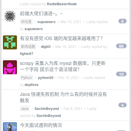
Lastly replied by
RedisMasterNode
前端大佬们请进~。~
6
问与答
•
supuwoerc
•
Mar 15, 2021
• Lastly replied
by
supuwoerc
有没有感觉 iOS 端的淘宝越来越难用了？
86
职场话题
•
digitO
•
Mar 16, 2021
• Lastly replied by
fighte97
scrapy 采集入为库 mysql 数据库，只更新
一个字段 提示这个语法错误？
10
Python
•
python30
•
Feb 16, 2021
• Lastly replied
by
deplives
Java 快速失败机制 为什么有的时候并没有
触发
4
Java
•
SachinBeyond
•
Feb 6, 2021
• Lastly
replied by
SachinBeyond
今天面试遇到的情况