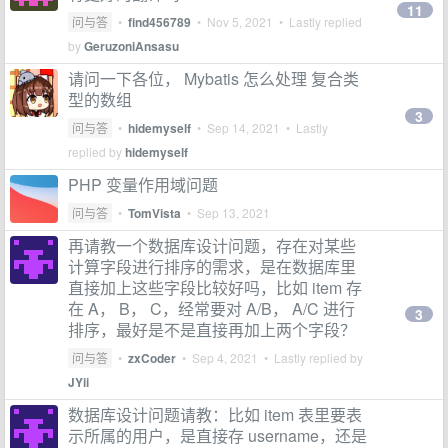
11
问与答
•
find456789
•
Nov 5, 2021
• Lastly replied
by
GeruzoniAnsasu
请问一下各位， Mybatis 怎么处理 复合类
型的数组
3
问与答
•
hidemyself
•
Sep 14, 2021
• Lastly
replied by
hidemyself
PHP 变量作用域问题
问与答
•
TomVista
•
Sep 13, 2021
再请教一个数据库设计问题，存在对某些
计算字段进行排序的需求，是在数据库里
直接加上这些字段比较好吗，比如 item 存
在 A， B， C，经常要对 A/B， A/C 进行
3
排序，最好是不是直接再加上两个字段？
问与答
•
zxCoder
•
Sep 4, 2021
• Lastly replied by
JYii
数据库设计问题请教：比如 item 表里要表
示所属的用户，是直接存 username，还是