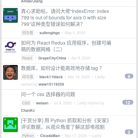
AmberJiang
真心求助帖，请问大佬“IndexError: index
799 is out of bounds for axis 0 with size
799”这种类型错误如何解决？
问与答
•
suifengingo
•
May 5, 2020
如何为 React Redux 应用程序，创建可编
辑的数据网格（二）
React
•
GrapeCityChina
•
Apr 8, 2020
数据库，如何设计能高效地存储 tag ？
6
问与答
•
black11black
•
Mar 19, 2020
• Lastly
replied by
www15119258
问一个 css 选择器的问题
12
CSS
•
waiaan
•
Jul 8, 2020
• Lastly replied by
ChanKc
[干货分享] 用 Python 抓取和分析《安家》
评论数据，从观众角度了解这部电视剧
2
Python
•
CicadaMan
•
Mar 17, 2020
• Lastly