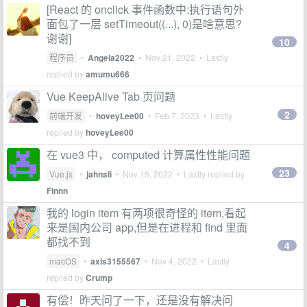
[React 的 onclick 事件函数中:执行语句外
面包了一层 setTimeout((...), 0)是啥意思?
谢谢]
10
程序员
•
Angela2022
•
Nov 21, 2022
• Lastly
replied by
amumu666
Vue KeepAlive Tab 页问题
2
前端开发
•
hoveyLee00
•
Feb 7, 2023
• Lastly
replied by
hoveyLee00
在 vue3 中， computed 计算属性性能问题
23
Vue.js
•
jahnsli
•
Nov 18, 2022
• Lastly replied by
Finnn
我的 login item 有两项很奇怪的 item,看起
来是国内公司 app,但是在进程和 find 里面
都找不到
4
macOS
•
axis3155567
•
Nov 4, 2022
• Lastly
replied by
Crump
有偿！昨天问了一下，还是没有解决问