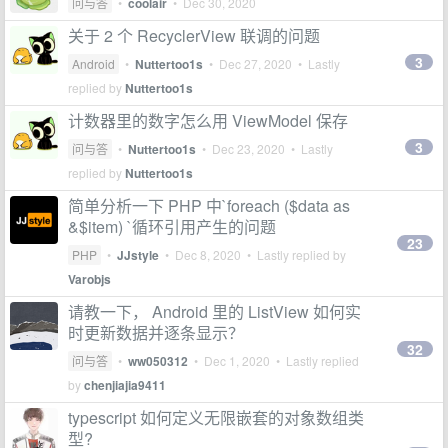
问与答
•
coolair
•
Dec 30, 2020
关于 2 个 RecyclerView 联调的问题
3
Android
•
Nuttertoo1s
•
Dec 27, 2020
• Lastly
replied by
Nuttertoo1s
计数器里的数字怎么用 ViewModel 保存
3
问与答
•
Nuttertoo1s
•
Dec 23, 2020
• Lastly
replied by
Nuttertoo1s
简单分析一下 PHP 中`foreach ($data as
&$item) `循环引用产生的问题
23
PHP
•
JJstyle
•
Dec 8, 2020
• Lastly replied by
Varobjs
请教一下， Android 里的 ListView 如何实
时更新数据并逐条显示？
32
问与答
•
ww050312
•
Dec 1, 2020
• Lastly replied
by
chenjiajia9411
typescript 如何定义无限嵌套的对象数组类
型?