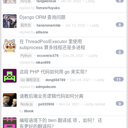
5
问与答
•
fangwenxue
•
Jan 20, 2022
• Lastly
replied by
TomatoYuyuko
Django ORM 查询问题
8
程序员
•
hananonamida
•
Jan 12, 2022
• Lastly
replied by
allisone
在 ThreadPoolExecutor 里使用
subprocess 算多线程还是多进程
5
Python
•
eccentric579
•
Dec 28, 2021
• Lastly
replied by
nikan999
这段 PHP 代码如何用 go 来实现？
11
Go 编程语言
•
dong568789
•
Dec 24, 2021
• Lastly
replied by
admpubcom
请教后端业务逻辑代码如何分离
9
Node.js
•
px920906
•
Nov 24, 2021
• Lastly replied
by
libook
编程语境下的 item 翻译成 项 ，如何？ 还
有更好的翻译吗？