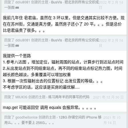
回复了 ddiu8081 创建的主题
BusVis · 把北京的所有公交织成
2022 年 2 月 14
›
日
一张图 🚌
我前几年住 皂君庙，虽然在 3 环以里，但是交通其实比较不方便。现
在在苏州街，交通是真方便，虽然房子还小了 20 平。。。但是总价
比皂君庙贵了很多。。。
回复了 ddiu8081 创建的主题
BusVis · 把北京的所有公交织成
2022 年 2 月 14
›
日
一张图 🚌
我提供一个思路
1.参考八达图 ，增加定位，辐射周围的站点，计算步行到达站点时间
2.从出发站点到不同结束站点，再不同的结束站点标记热力图，时间
越长颜色越淡，多重覆盖可以增加权重
3. 根据一次性辐射出去的位置标记 出发位置的等级。。。
不考虑学区的话，这应该是买房的最优解....
回复了 MIUIOS 创建的主题
练习两年半的同事写的代码
2021 年 12 月 30 日
›
map.get 可能返回空 调用 equals 会报异常。。。。。
回复了 goodhellonice 创建的主题
128G 存储空间的 iPhone 够
2021 年 10
›
月 14 日
用么。。。要不要上 256G.。。。