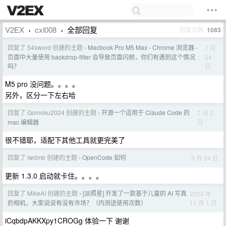
V2EX
cxl008
全部回复
回复总数
1083
›
›
回复了 54sword 创建的主题
Macbook Pro M5 Max - Chrome 浏览器 -
7 月
›
24
页面中大量使用 backdrop-filter 会导致页面闪频，你们有遇到这个情况
日
吗？
M5 pro 没问题。。。。
另外，区分一下左右哈
回复了 Gomoku2024 创建的主题
开源一个适用于 Claude Code 的
7 月 2
›
日
mac 编辑器
很不错耶，适配下其他工具就更完美了
回复了 iwdmb 创建的主题
OpenCode 如何
3 月 24 日
›
更新 1.3.0 启动就卡住。。。。
回复了 MikeAI 创建的主题
[派照星] 开发了一款基于儿童的 AI 写真
2023 年
›
11 月 1 日
的相机，大家说说有没有市场？（内测送使用次数）
iCqbdpAKKXpy1CROGg 体验一下 谢谢