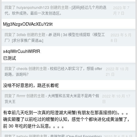
回复了 huiyanpohundh123 创建的主题
[送码]经过几个月的迭
2023 年 7
›
月 7 日
代，软件成熟，最后一次发创造区。
Mjg3NzgxODVAcXEuY29t
回复了 3dfab 创建的主题
🎁 送码 | 3d 模型在线提取（模型工
2023 年 5 月
›
8 日
厂）[求分享推广渠道🙏]
x4qiWirCuuhWlRfR
已测试
回复了 cheots 创建的主题
校招已经入职实习了，想毁 offer
2022 年 10 月
›
21 日
跑路，该跑吗？
没啥不好意思的，路还长着呢
回复了 Rrrrrr 创建的主题
大闸蟹和五常大米是不是两个假
2022 年 10 月 17
›
日
货大王
有幸前几天吃到一次真的阳澄湖大闸蟹(有朋友在那直接捞的)。。。
确实颠覆了以前吃过的螃蟹的认知，感觉个个都块进化成黄油蟹了，
前 30 年吃的是什么玩意。。。。
回复了 hsfzxjy 创建的主题
单端加密 (One-End Encryption)
2022 年 6 月 8 日
›