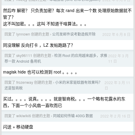
然后咋 解密？ 只负责加密？每次 rand 出来一个数 处理原始数据就不
管了？
这不叫加密。。。这叫 不知道干啥算法。。。
回复了 lynnown 创建的主题
公司发邮件说考勤造假开除
2022 年 6 月 8 日
›
同没理解 反向打卡 ，LZ 发帖跑路了？
回复了 sky96111 创建的主题
检测 Root 的应用越来越多，求推
2022 年 3 月
›
11 日
荐一款 Android 备用机
magisk hide 也可以检测到 root 。。。。
回复了 frozenway 创建的主题
小米的米家驱蚊器有效果吗？
2022 年 3 月 11
›
日
还是智商税
买过。。。。说真。。。。就是智商税。。。一个略有花露水的东
西，下面一个小风扇一直吹而已
回复了 wikiwiki6 创建的主题
同城如何传输 400G 数据
2022 年 2 月 16 日
›
闪送 + 移动硬盘