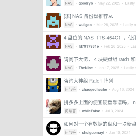
NAS
•
goodryb
•
May 22, 2025
• Lastly 
[求] NAS 备份盘推荐🙏
NAS
•
wuligao
•
Mar 28, 2025
• Lastly r
4 盘位的 NAS（TS-464C），
NAS
•
fd7917931e
•
Feb 26, 2025
• Las
请问下大佬， 4 块硬盘组 raid1
NAS
•
TheNine
•
Jan 17, 2025
• Lastly 
咨询大神组 Raid1 阵列
问与答
•
zhaogecheche
•
Aug 16, 2024
•
拼多多上面的便宜硬盘靠谱吗， nas 
问与答
•
whileFalse
•
Jul 3, 2024
如何对一个有数据的盘和一块新盘做成
问与答
•
shuiguomayi
•
Jan 18, 2024