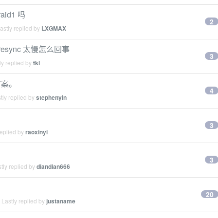
id1 吗
2
stly replied by
LXGMAX
 resync 太慢怎么回事
3
y replied by
tkl
方案。
4
tly replied by
stephenyin
3
replied by
raoxinyi
3
tly replied by
diandian666
20
Lastly replied by
justaname