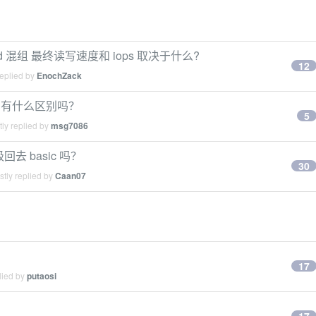
 与 hdd 混组 最终读写速度和 iops 取决于什么?
12
replied by
EnochZack
d1，有什么区别吗？
5
ly replied by
msg7086
级回去 basic 吗？
30
tly replied by
Caan07
17
lied by
putaosi