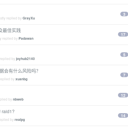
3
tly replied by
GrayXu
以及最佳实践
17
y replied by
Padawan
5
replied by
joyhub2140
份数据会有什么风险吗？
7
replied by
xuanbg
12
plied by
nbweb
id1?
14
eplied by
realpg