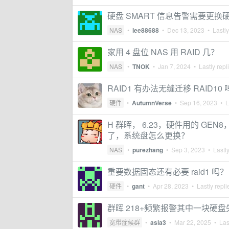
硬盘 SMART 信息告警需要更换
NAS
•
lee88688
•
Dec 13, 2023
• Lastly
家用 4 盘位 NAS 用 RAID 几？
NAS
•
TNOK
•
Jan 7, 2024
• Lastly repl
RAID1 有办法无缝迁移 RAID10
硬件
•
AutumnVerse
•
Sep 16, 2023
• La
H 群晖， 6.23，硬件用的 GE
了，系统盘怎么更换？
NAS
•
purezhang
•
Sep 3, 2023
• Lastly
重要数据固态还有必要 raid1 吗？
硬件
•
gant
•
Apr 28, 2023
• Lastly repl
群晖 218+频繁报警其中一块硬
宽带症候群
•
asia3
•
Mar 22, 2025
• Last