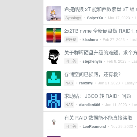
希捷酷狼 2T 能和西数紫盘 2T 组 ra
Synology
•
SniperXu
•
Mar 17, 2023
• La
2x2TB nvme 全新硬盘做 RAID1,
程序员
•
kisshere
•
Feb 27, 2023
• Lastl
关于群晖硬盘升级的难题，求个
问与答
•
stephenyin
•
Feb 8, 2023
• Las
存储空间已损毁，还有救？
NAS
•
raoxinyi
•
Jan 21, 2023
• Lastly 
求助贴： JBOD 转 RAID1 问题
NAS
•
diandian666
•
Jan 11, 2023
• Las
有关 RAID 数据能不能直接读取
问与答
•
LeeReamond
•
Nov 29, 2022
• 