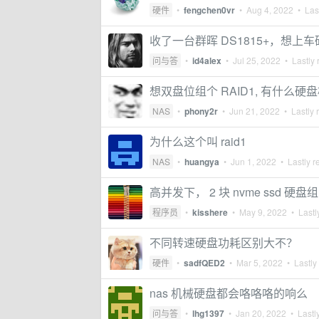
硬件
•
fengchen0vr
•
Aug 4, 2022
• Last
收了一台群晖 DS1815+，想上车
问与答
•
id4alex
•
Jul 25, 2022
• Lastly 
想双盘位组个 RAID1, 有什么硬
NAS
•
phony2r
•
Jun 21, 2022
• Lastly 
为什么这个叫 raid1
NAS
•
huangya
•
Jun 1, 2022
• Lastly r
高并发下， 2 块 nvme ssd 硬盘
程序员
•
kisshere
•
May 9, 2022
• Lastl
不同转速硬盘功耗区别大不？
硬件
•
sadfQED2
•
Mar 5, 2022
• Lastly
nas 机械硬盘都会咯咯咯的响么
问与答
•
lhg1397
•
Jan 20, 2022
• Lastly