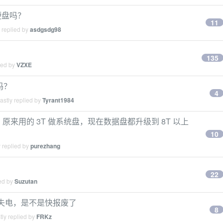
硬盘吗？
11
 replied by
asdgsdg98
135
ied by
VZXE
 吗？
4
stly replied by
Tyrant1984
N8，原来用的 3T 做系统盘，现在数据盘都升级到 8T 以上
10
 replied by
purezhang
22
ied by
Suzutan
盘失电，是不是快报废了
8
ly replied by
FRKz