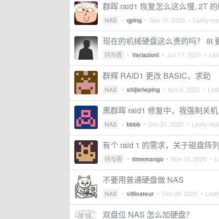
群晖 raid1 恢复怎么这么慢, 2T 
NAS
•
qping
•
Sep 15, 2023
• Lastly rep
现在的机械硬盘这么贵的吗？ 8t 要
问与答
•
Variazioni
•
Jun 11, 2021
• Last
群辉 RAID1 更改 BASIC，求助
NAS
•
shijieheping
•
Nov 9, 2023
• Last
黑群晖 raid1 修复中，我强制
NAS
•
bbbb
•
Dec 21, 2020
• Lastly rep
有个 raid 1 的需求，关于磁
问与答
•
timemango
•
Nov 16, 2020
• La
不要用普通硬盘做 NAS
NAS
•
villivateur
•
Dec 28, 2020
• Lastl
双盘位 NAS 怎么加硬盘？