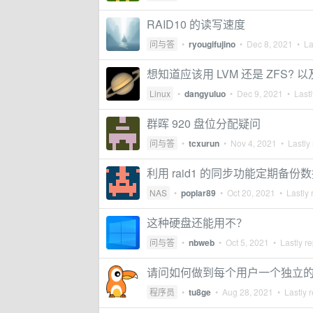
RAID10 的读写速度
问与答
•
ryougifujino
•
Dec 8, 2021
• Las
想知道应该用 LVM 还是 ZFS? 
Linux
•
dangyuluo
•
Dec 9, 2021
• Lastl
群晖 920 盘位分配疑问
问与答
•
tcxurun
•
Nov 4, 2021
• Lastly 
利用 raid1 的同步功能定期备
NAS
•
poplar89
•
Oct 20, 2021
• Lastly 
这种硬盘还能用不？
问与答
•
nbweb
•
Oct 5, 2021
• Lastly re
请问如何做到每个用户一个独立的 ra
程序员
•
tu8ge
•
Aug 28, 2021
• Lastly r