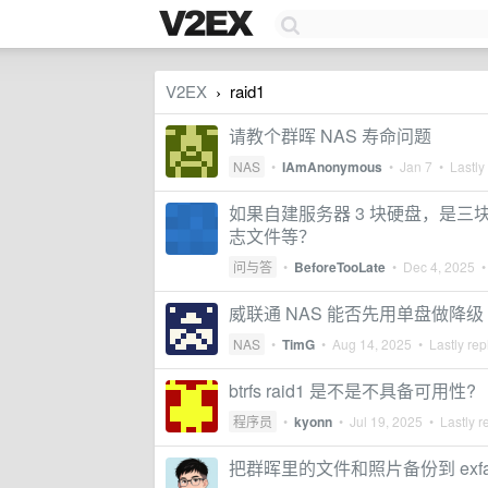
V2EX
raid1
›
请教个群晖 NAS 寿命问题
NAS
•
IAmAnonymous
•
Jan 7
• Lastly
如果自建服务器 3 块硬盘，是三块组 R
志文件等？
问与答
•
BeforeTooLate
•
Dec 4, 2025
• 
威联通 NAS 能否先用单盘做降级 
NAS
•
TimG
•
Aug 14, 2025
• Lastly rep
btrfs raid1 是不是不具备可用性?
程序员
•
kyonn
•
Jul 19, 2025
• Lastly r
把群晖里的文件和照片备份到 exf