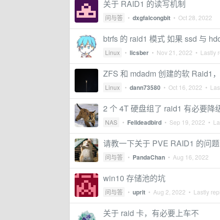
关于 RAID1 的读写机制
问与答
•
dxgfalcongbit
•
Oct 28, 2022
btrfs 的 raid1 模式 如果 ssd
Linux
•
licsber
•
Nov 21, 2022
• Lastly 
ZFS 和 mdadm 创建的软 Rai
Linux
•
dann73580
•
Oct 16, 2022
• Last
2 个 4T 硬盘组了 raid1 有必要降
NAS
•
Felldeadbird
•
Sep 19, 2022
• Las
请教一下关于 PVE RAID1 的问题
问与答
•
PandaChan
•
Aug 16, 2022
win10 存储池的坑
问与答
•
uprit
•
Aug 2, 2022
• Lastly rep
关于 raid 卡，有必要上车不