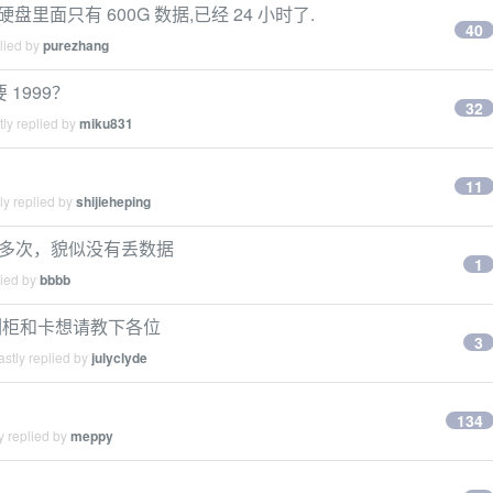
的硬盘里面只有 600G 数据,已经 24 小时了.
40
lied by
purezhang
 1999？
32
ly replied by
miku831
11
ly replied by
shijieheping
关机多次，貌似没有丢数据
1
lied by
bbbb
盘阵列柜和卡想请教下各位
3
stly replied by
julyclyde
134
y replied by
meppy