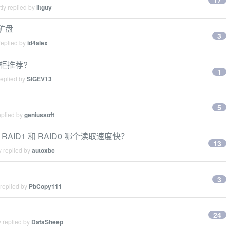
17
ly replied by
litguy
矿盘
3
replied by
id4alex
盘柜推荐?
1
replied by
SIGEV13
5
eplied by
geniussoft
组 RAID1 和 RAID0 哪个读取速度快？
13
y replied by
autoxbc
3
 replied by
PbCopy111
24
 replied by
DataSheep